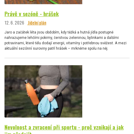
Právě v sezóně - hrášek
12. 6. 2026
Jídelní plán
Jaro a začátek léta jsou obdobím, kdy těžká a hutná jídla postupně
nahrazujeme lehčími pokrmy, čerstvou zeleninou, bylinkami a dalšími
potravinami, které tělu dodají energii, vitamíny i potřebnou svěžest. A mezi
aktuální sezónní suroviny patří hrášek – mrkněme spolu na něj.
Nevolnost a zvracení při sportu - proč vznikají a jak