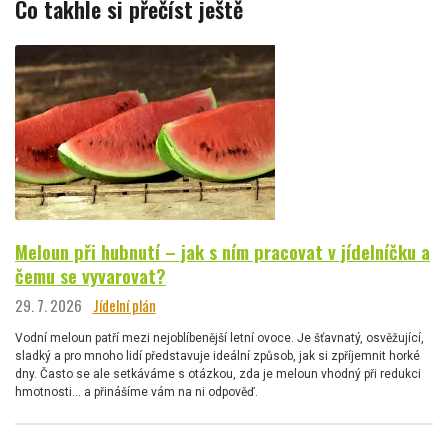
Co takhle si přečíst ještě
Meloun při hubnutí – jak s ním pracovat v jídelníčku a
čemu se vyvarovat?
29. 7. 2026
Jídelní plán
Vodní meloun patří mezi nejoblíbenější letní ovoce. Je šťavnatý, osvěžující,
sladký a pro mnoho lidí představuje ideální způsob, jak si zpříjemnit horké
dny. Často se ale setkáváme s otázkou, zda je meloun vhodný při redukci
hmotnosti… a přinášíme vám na ni odpověď.