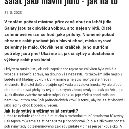
Salát jako hlavní jídlo - jak na to
21. 8. 2023
V teplém počasí míváme přirozeně chuť na lehčí jídla.
Saláty jsou tak skvělou volbou, a to nejen v létě. Čistě
zeleninové verze se hodí jako přílohy. Nicméně pokud
chceme salát podávat jako hlavní chod, miska syrové
zeleniny je málo. Člověk není králíček, jeho nutriční
potřeby jsou jiné! Ukažme si, jak si sytivý a dostatečně
výživný salát poskládat.
I kdyby ta miska listí, okurek, paprik nebo rajčat se zálivkou byla velká a
vypadala sebevíc zdravě, na dlouho vás nezasytí. Po takovém jídle nejspíš
budete mít hladiny cukru v krvi v normě a nejspíš nepřiberete, třeba i
zhubnete. Bohužel dolů ale půjde spíš voda a svalová hmota. Vy ale přece
chcete shazovat přebytky svých tukových zásob, svaly naopak potřebujete.
A jak dlouho vydržíte se takto trápit? O riziku jojo-efektu snad radši ani
nemluvě. Přitom stačí pár jednoduchých kroků k tomu, aby byl salát vhodný i
jako jediný chod k obědu či večeři.
Jak tedy sytivý a výživný salát sestavit?
Určitě to nebude žádná malá mistička a rozhodně musí obsahovat bílkoviny.
Pak teprve můžeme salát označit za plnohodnotné jídlo. Na bílkoviny bohaté
potraviny tedy do zeleninového základu přidáte víc než jen pár kousíčků. A