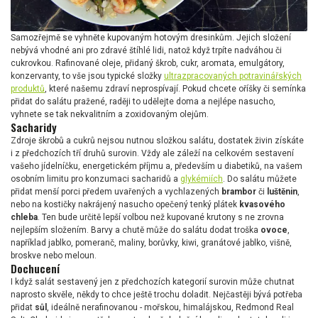
Samozřejmě se vyhněte kupovaným hotovým dresinkům. Jejich složení
nebývá vhodné ani pro zdravé štíhlé lidi, natož když trpíte nadváhou či
cukrovkou. Rafinované oleje, přidaný škrob, cukr, aromata, emulgátory,
konzervanty, to vše jsou typické složky
ultrazpracovaných potravinářských
produktů
, které našemu zdraví neprospívají. Pokud chcete oříšky či semínka
přidat do salátu pražené, raději to udělejte doma a nejlépe nasucho,
vyhnete se tak nekvalitním a zoxidovaným olejům.
Sacharidy
Zdroje škrobů a cukrů nejsou nutnou složkou salátu, dostatek živin získáte
i z předchozích tří druhů surovin. Vždy ale záleží na celkovém sestavení
vašeho jídelníčku, energetickém příjmu a, především u diabetiků, na vašem
osobním limitu pro konzumaci sacharidů a
glykémiích
. Do salátu můžete
přidat menší porci předem uvařených a vychlazených
brambor
či
luštěnin
,
nebo na kostičky nakrájený nasucho opečený tenký plátek
kvasového
chleba
. Ten bude určitě lepší volbou než kupované krutony s ne zrovna
nejlepším složením. Barvy a chutě může do salátu dodat troška
ovoce
,
například jablko, pomeranč, maliny, borůvky, kiwi, granátové jablko, višně,
broskve nebo meloun.
Dochucení
I když salát sestavený jen z předchozích kategorií surovin může chutnat
naprosto skvěle, někdy to chce ještě trochu doladit. Nejčastěji bývá potřeba
přidat
sůl
, ideálně nerafinovanou - mořskou, himalájskou, Redmond Real