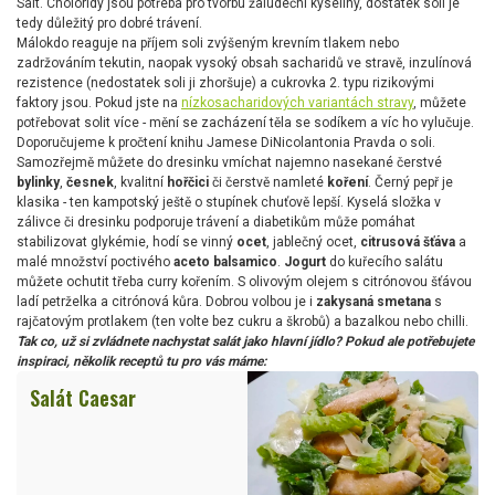
Salt. Choloridy jsou potřeba pro tvorbu žaludeční kyseliny, dostatek soli je
tedy důležitý pro dobré trávení.
Málokdo reaguje na příjem soli zvýšeným krevním tlakem nebo
zadržováním tekutin, naopak vysoký obsah sacharidů ve stravě, inzulínová
rezistence (nedostatek soli ji zhoršuje) a cukrovka 2. typu rizikovými
faktory jsou. Pokud jste na
nízkosacharidových variantách stravy
, můžete
potřebovat solit více - mění se zacházení těla se sodíkem a víc ho vylučuje.
Doporučujeme k pročtení knihu Jamese DiNicolantonia Pravda o soli.
Samozřejmě můžete do dresinku vmíchat najemno nasekané čerstvé
bylinky
,
česnek
, kvalitní
hořčici
či čerstvě namleté
koření
. Černý pepř je
klasika - ten kampotský ještě o stupínek chuťově lepší. Kyselá složka v
zálivce či dresinku podporuje trávení a diabetikům může pomáhat
stabilizovat glykémie, hodí se vinný
ocet
, jablečný ocet,
citrusová šťáva
a
malé množství poctivého
aceto balsamico
.
Jogurt
do kuřecího salátu
můžete ochutit třeba curry kořením. S olivovým olejem s citrónovou šťávou
ladí petrželka a citrónová kůra. Dobrou volbou je i
zakysaná smetana
s
rajčatovým protlakem (ten volte bez cukru a škrobů) a bazalkou nebo chilli.
Tak co, už si zvládnete nachystat salát jako hlavní jídlo? Pokud ale potřebujete
inspiraci, několik receptů tu pro vás máme:
Salát Caesar