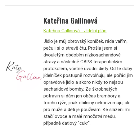
Kateřina Gallinová
Kateřina Gallinová - Jídelní plán
Jídlo je můj obrovský koníček, ráda vařím,
peču i si o stravě čtu. Prošla jsem si
dvouletým obdobím nízkosacharidové
stravy a následně GAPS terapeutickým
protokolem, včetně úvodní diety. Od té doby
jídelníček postupně rozvolňuju, ale pořád jím
opravdové jídlo a skoro nikdy to nejsou
sacharidové bomby. Ze škrobnatých
potravin si dám jen občas brambory a
trochu rýže, jinak obilniny nekonzumuju, ale
pro muže a děti je používám. Ke slazení mi
stačí ovoce a malé množství medu,
případně datlový "cukr".