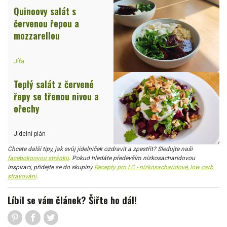
Quinoovy salát s
červenou řepou a
mozzarellou
Jíťa
Teplý salát z červené
řepy se třenou nivou a
ořechy
Jídelní plán
Chcete další tipy, jak svůj jídelníček ozdravit a zpestřit? Sledujte naši
facebokoovou stránku
. Pokud hledáte především nízkosacharidovou
inspiraci, přidejte se do skupiny
Recepty pro LC - nízkosacharidové, low carb
stravování
.
Líbil se vám článek? Šiřte ho dál!