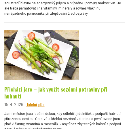
soustředí hlavně na energetický příjem a případně i poměry makroživin. Je
ale třeba pamatovat i na vitamíny, minerály a rovněž vlákninu –
nenápadného pomocníka při zlepšování životosprávy.
Přichází jaro – jak využít sezónní potraviny při
hubnutí
15. 4. 2026
Jídelní plán
Jarní měsíce jsou ideální dobou, kdy odlehčit jídelníček a podpořit hubnutí
přirozenou cestou. Čerstvá a křehká sezónní zelenina a první ovoce jsou
plné vlákniny, vitamínů a minerálů. Zasytí bez zbytečných kalorií a podpoří