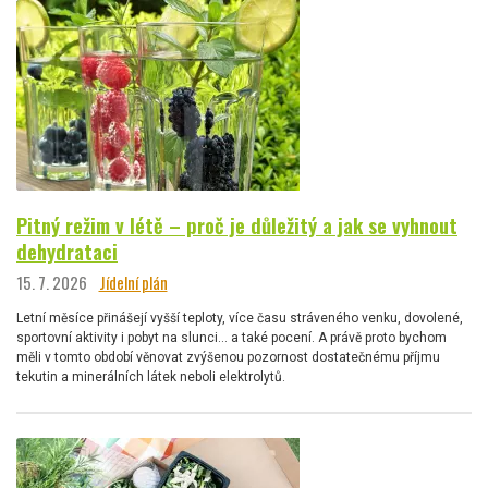
Pitný režim v létě – proč je důležitý a jak se vyhnout
dehydrataci
15. 7. 2026
Jídelní plán
Letní měsíce přinášejí vyšší teploty, více času stráveného venku, dovolené,
sportovní aktivity i pobyt na slunci… a také pocení. A právě proto bychom
měli v tomto období věnovat zvýšenou pozornost dostatečnému příjmu
tekutin a minerálních látek neboli elektrolytů.