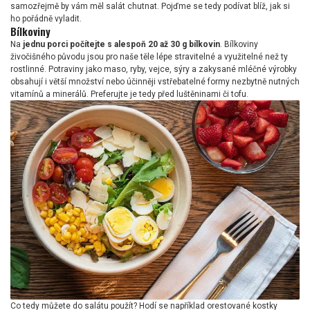
samozřejmě by vám měl salát chutnat. Pojďme se tedy podívat blíž, jak si
ho pořádně vyladit.
Bílkoviny
Na
jednu porci počítejte s alespoň 20 až 30 g bílkovin
. Bílkoviny
živočišného původu jsou pro naše těle lépe stravitelné a využitelné než ty
rostlinné. Potraviny jako maso, ryby, vejce, sýry a zakysané mléčné výrobky
obsahují i větší množství nebo účinněji vstřebatelné formy nezbytně nutných
vitamínů a minerálů. Preferujte je tedy před luštěninami či tofu.
Co tedy můžete do salátu použít? Hodí se například orestované kostky