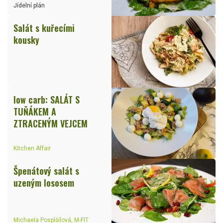
Jídelní plán
Salát s kuřecími
kousky
low carb: SALÁT S
TUŇÁKEM A
ZTRACENÝM VEJCEM
Kitchen Affair
Špenátový salát s
uzeným lososem
Michaela Pospíšilová, M-FIT