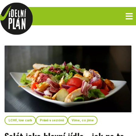
LCHF, low carb
Právě v sezóně
Víme, co jíme