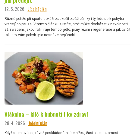
jim předejít
12. 5. 2026
Jídelní plán
Různé potíže při sportu dokáží zaskočit začátečníky i ty, kdo se k pohybu
vracejí po pauze. V tomto článku zjistíte, proč může docházet k nevolnosti
až zvracení, jakou roli hraje tempo, jídlo, pitný režim i regenerace a jak cvičit
tak, aby vám pohyb tyto nesnáze nepůsobil.
Vláknina – klíč k hubnutí i ke zdraví
28. 4. 2026
Jídelní plán
Když se mluví o správně poskládaném jídelníčku, často se pozornost