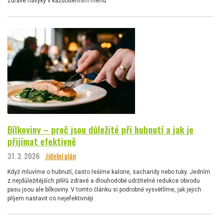
zdravé návyky v každodenním menu.
Bílkoviny – proč jsou důležité při hubnutí a jak je
přijímat efektivně
31. 3. 2026
Jídelní plán
Když mluvíme o hubnutí, často řešíme kalorie, sacharidy nebo tuky. Jedním
z nejdůležitějších pilířů zdravé a dlouhodobě udržitelné redukce obvodu
pasu jsou ale bílkoviny. V tomto článku si podrobně vysvětlíme, jak jejich
příjem nastavit co nejefektivněji.