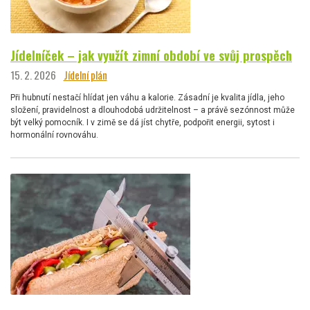
Jídelníček – jak využít zimní období ve svůj prospěch
15. 2. 2026
Jídelní plán
Při hubnutí nestačí hlídat jen váhu a kalorie. Zásadní je kvalita jídla, jeho
složení, pravidelnost a dlouhodobá udržitelnost – a právě sezónnost může
být velký pomocník. I v zimě se dá jíst chytře, podpořit energii, sytost i
hormonální rovnováhu.