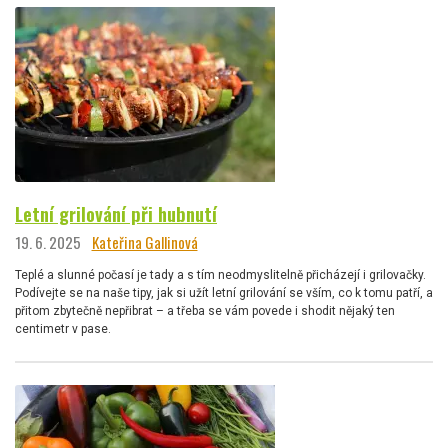
Letní grilování při hubnutí
19. 6. 2025
Kateřina Gallinová
Teplé a slunné počasí je tady a s tím neodmyslitelně přicházejí i grilovačky.
Podívejte se na naše tipy, jak si užít letní grilování se vším, co k tomu patří, a
přitom zbytečně nepřibrat – a třeba se vám povede i shodit nějaký ten
centimetr v pase.