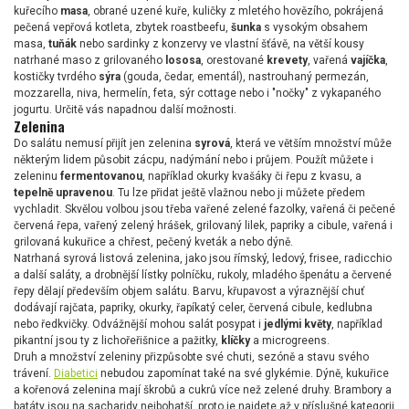
kuřecího
masa
, obrané uzené kuře, kuličky z mletého hovězího, pokrájená
pečená vepřová kotleta, zbytek roastbeefu,
šunka
s vysokým obsahem
masa,
tuňák
nebo sardinky z konzervy ve vlastní šťávě, na větší kousy
natrhané maso z grilovaného
lososa
, orestované
krevety
, vařená
vajíčka
,
kostičky tvrdého
sýra
(gouda, čedar, ementál), nastrouhaný permezán,
mozzarella, niva, hermelín, feta, sýr cottage nebo i "nočky" z vykapaného
jogurtu. Určitě vás napadnou další možnosti.
Zelenina
Do salátu nemusí přijít jen zelenina
syrová
, která ve větším množství může
některým lidem působit zácpu, nadýmání nebo i průjem. Použít můžete i
zeleninu
fermentovanou
, například okurky kvašáky či řepu z kvasu, a
tepelně upravenou
. Tu lze přidat ještě vlažnou nebo ji můžete předem
vychladit. Skvělou volbou jsou třeba vařené zelené fazolky, vařená či pečené
červená řepa, vařený zelený hrášek, grilovaný lilek, papriky a cibule, vařená i
grilovaná kukuřice a chřest, pečený kveták a nebo dýně.
Natrhaná syrová listová zelenina, jako jsou římský, ledový, frisee, radicchio
a další saláty, a drobnější lístky polníčku, rukoly, mladého špenátu a červené
řepy dělají především objem salátu. Barvu, křupavost a výraznější chuť
dodávají rajčata, papriky, okurky, řapíkatý celer, červená cibule, kedlubna
nebo ředkvičky. Odvážnější mohou salát posypat i
jedlými květy
, například
pikantní jsou ty z lichořeřišnice a pažitky,
klíčky
a microgreens.
Druh a množství zeleniny přizpůsobte své chuti, sezóně a stavu svého
trávení.
Diabetici
nebudou zapomínat také na své glykémie. Dýně, kukuřice
a kořenová zelenina mají škrobů a cukrů více než zelené druhy. Brambory a
batáty jsou na sacharidy nejbohatší, proto je najdete až v příslušné kategorii