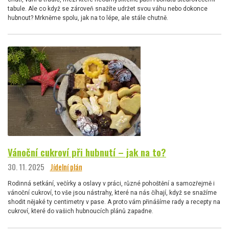
tabule. Ale co když se zároveň snažíte udržet svou váhu nebo dokonce
hubnout? Mrkněme spolu, jak na to lépe, ale stále chutně.
Vánoční cukroví při hubnutí – jak na to?
30. 11. 2025
Jídelní plán
Rodinná setkání, večírky a oslavy v práci, různé pohoštění a samozřejmě i
vánoční cukroví, to vše jsou nástrahy, které na nás číhají, když se snažíme
shodit nějaké ty centimetry v pase. A proto vám přinášíme rady a recepty na
cukroví, které do vašich hubnoucích plánů zapadne.