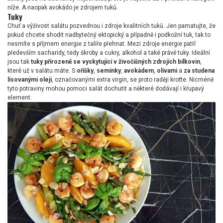
níže. A naopak avokádo je zdrojem tuků.
Tuky
Chuť a výživost salátu pozvednou i zdroje kvalitních tuků. Jen pamatujte, že
pokud chcete shodit nadbytečný ektopický a případně i podkožní tuk, tak to
nesmíte s příjmem energie z talíře přehnat. Mezi zdroje energie patří
především sacharidy, tedy škroby a cukry, alkohol a také právě tuky. Ideální
jsou tak
tuky přirozeně se vyskytující v živočišných zdrojích bílkovin
,
které už v salátu máte. S
oříšky
,
semínky
,
avokádem
,
olivami
a
za studena
lisovanými oleji
, označovanými extra virgin, se proto raději kroťte. Nicméně
tyto potraviny mohou pomoci salát dochutit a některé dodávají i křupavý
element.