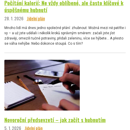
Počítání kalorií: Ne vždy oblíbené, ale často klíčové k
úspěšnému hubnutí
28. 1. 2026
Jídelní plán
Mnoho lidí má dnes jedno společné přání: zhubnout. Možná mezi ně patříte i
vy – a už jste udělali i několik kroků správným směrem: začali jste jíst
zdravěji, omezili tučné potraviny, přidali zeleninu, více se hýbete… A přesto
se váha nehýbe. Nebo dokonce stoupá. Co s tím?
Novoroční předsevzetí – jak začít s hubnutím
5. 1. 2026
Jídelní plán