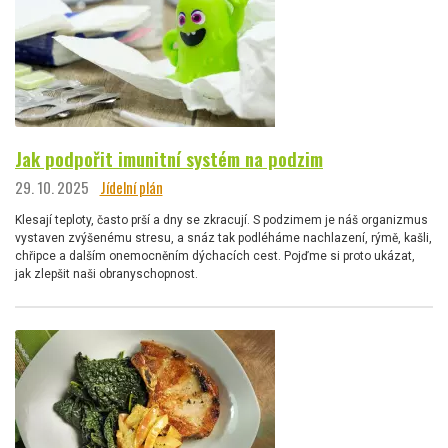
Jak podpořit imunitní systém na podzim
29. 10. 2025
Jídelní plán
Klesají teploty, často prší a dny se zkracují. S podzimem je náš organizmus
vystaven zvýšenému stresu, a snáz tak podléháme nachlazení, rýmě, kašli,
chřipce a dalším onemocněním dýchacích cest. Pojďme si proto ukázat,
jak zlepšit naši obranyschopnost.