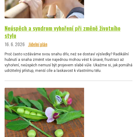
Neúspěch a syndrom vyhoření při změně životního
stylu
16. 6. 2026
Jídelní plán
Proč často vzdáváme svou snahu dřív, než se dostaví výsledky? Radikální
hubnutí a snaha změnit vše najednou mohou vést k únavě, frustraci až
vyhoření, neúspěch nemusí být projevem slabé vůle. Ukažme si, jak pomáhá
udržitelný přístup, menší cíle a laskavost k vlastnímu tělu.