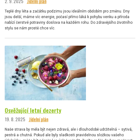
2. 9. 2025
Jídelní plán
Teplé dny léta a začátku podzimu jsou ideálním obdobím pro změnu. Dny
jsou delší, máme víc energie, počasí přímo láká k pohybu venku a příroda
nabízí čerstvé potraviny doslova na každém rohu. Do zdravějšího životního
stylu se nám prostě chce víc.
Osvěžující letní dezerty
19. 8. 2025
Jídelní plán
Naše strava by měla být nejen zdravá, ale i dlouhodobě udržitelná – sytivá,
pestrá a chutná. Pokud ale byly sladkosti pravidelnou složkou vašeho