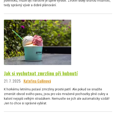
jídelníčku, může být náročné je úplně vyřadit. Zvolte raději druhou možnost,
tedy správný vývěr a dobré plánování.
Jak si vychutnat zmrzlinu při hubnutí
21. 7. 2025
Kateřina Gallinová
K horkému letnímu počasí zmrzliny prostě patří. Ale pokud se snažíte
zmenšit obvod svého pasu, jsou pro vás mražené pochoutky plné cukry a
kalorií nejspíš velkým strašákem. Nemusíte se jich ale automaticky vzdát!
Jen to chce si správně vybírat.