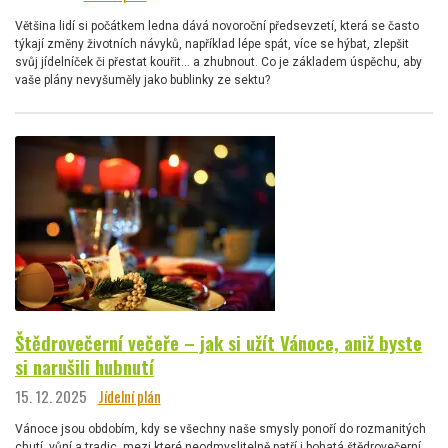
Většina lidí si počátkem ledna dává novoroční předsevzetí, která se často
týkají změny životních návyků, například lépe spát, více se hýbat, zlepšit
svůj jídelníček či přestat kouřit… a zhubnout. Co je základem úspěchu, aby
vaše plány nevyšuměly jako bublinky ze sektu?
Štědrovečerní večeře – jak si užít Vánoce, aniž byste
si narušili hubnutí
15. 12. 2025
Jídelní plán
Vánoce jsou obdobím, kdy se všechny naše smysly ponoří do rozmanitých
chutí, vůní a tradic, mezi které neodmyslitelně patří i bohatá štědrovečerní