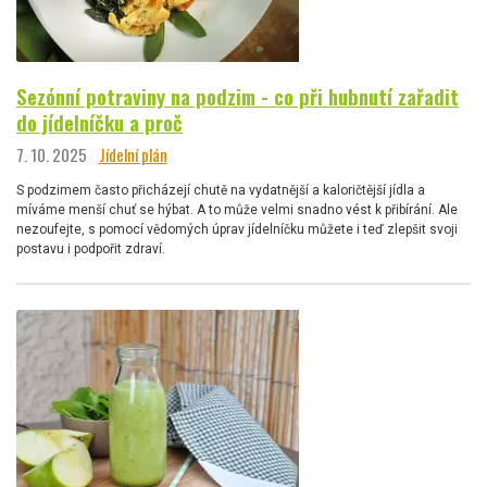
Sezónní potraviny na podzim - co při hubnutí zařadit
do jídelníčku a proč
7. 10. 2025
Jídelní plán
S podzimem často přicházejí chutě na vydatnější a kaloričtější jídla a
míváme menší chuť se hýbat. A to může velmi snadno vést k přibírání. Ale
nezoufejte, s pomocí vědomých úprav jídelníčku můžete i teď zlepšit svoji
postavu i podpořit zdraví.