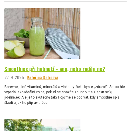
Smoothies při hubnutí - ano, nebo raději ne?
27. 9. 2025
Kateřina Gallinová
Barevné, plné vitamínů, minerálů a vlákniny. Řekli byste „zdravé“. Smoothie
vypadá jako ideální volba, pokud se snažíte zhubnout a zlepšit svůj
jídelníček. Ale je to skutečně tak? Pojďme se podívat, kdy smoothie spíš
škodí a jak ho připravit lépe.