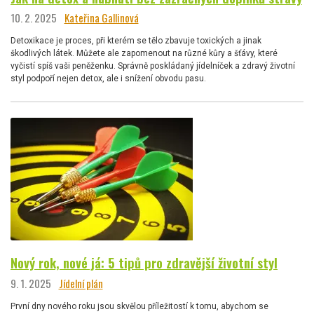
10. 2. 2025
Kateřina Gallinová
Detoxikace je proces, při kterém se tělo zbavuje toxických a jinak
škodlivých látek. Můžete ale zapomenout na různé kůry a šťávy, které
vyčistí spíš vaši peněženku. Správně poskládaný jídelníček a zdravý životní
styl podpoří nejen detox, ale i snížení obvodu pasu.
Nový rok, nové já: 5 tipů pro zdravější životní styl
9. 1. 2025
Jídelní plán
První dny nového roku jsou skvělou příležitostí k tomu, abychom se