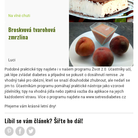
Na vlně chuti
Broskvová tvarohová
zmrzlina
Luci
Podobné praktické tipy najdete i v našem programu Život 2.0. Účastníky učí,
jak lépe zvládat diabetes a případně se pokusit o dosáhnutí remise. Je
vhodný také pro obézní, kteří se snaží dlouhodobě zhubnout, ale nedaří se
jim to. Účastníkům programu pomáhají praktické nástroje jako vzorové
jídelníčky, tipy na vhodná jídla nebo zpětná vazba dia aplikace na jejich
každodenní stravu. Více o programu najdete na www.setresdiabetes.cz
Přejeme vám krásné letní dny!
Líbil se vám článek? Šiřte ho dál!