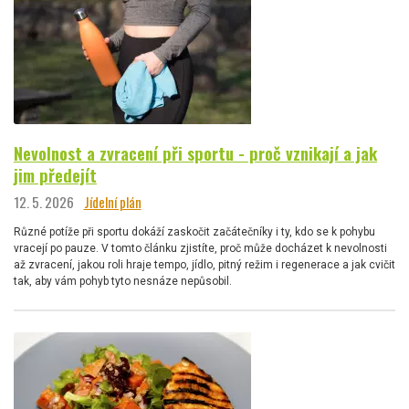
Nevolnost a zvracení při sportu - proč vznikají a jak
jim předejít
12. 5. 2026
Jídelní plán
Různé potíže při sportu dokáží zaskočit začátečníky i ty, kdo se k pohybu
vracejí po pauze. V tomto článku zjistíte, proč může docházet k nevolnosti
až zvracení, jakou roli hraje tempo, jídlo, pitný režim i regenerace a jak cvičit
tak, aby vám pohyb tyto nesnáze nepůsobil.