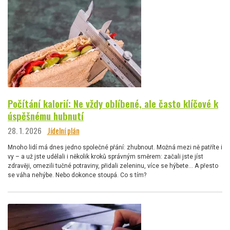
Počítání kalorií: Ne vždy oblíbené, ale často klíčové k
úspěšnému hubnutí
28. 1. 2026
Jídelní plán
Mnoho lidí má dnes jedno společné přání: zhubnout. Možná mezi ně patříte i
vy – a už jste udělali i několik kroků správným směrem: začali jste jíst
zdravěji, omezili tučné potraviny, přidali zeleninu, více se hýbete… A přesto
se váha nehýbe. Nebo dokonce stoupá. Co s tím?