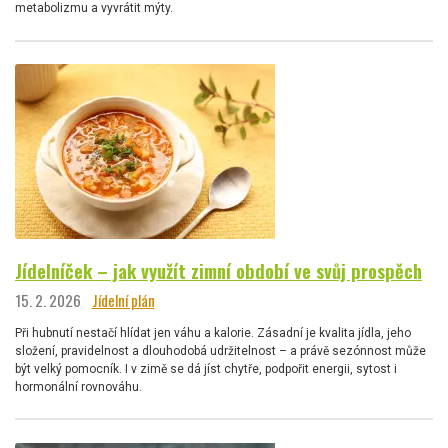
metabolizmu a vyvrátit mýty.
Jídelníček – jak využít zimní období ve svůj prospěch
15. 2. 2026
Jídelní plán
Při hubnutí nestačí hlídat jen váhu a kalorie. Zásadní je kvalita jídla, jeho
složení, pravidelnost a dlouhodobá udržitelnost – a právě sezónnost může
být velký pomocník. I v zimě se dá jíst chytře, podpořit energii, sytost i
hormonální rovnováhu.