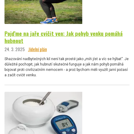
Pojďme na jaře cvičit ven: Jak pohyb venku pomáhá
hubnout
24. 3. 2025
Jídelní plán
Shazování nadbytečných kil není tak prosté jako „míň jíst a víc se hýbat”. Je
důležité pochopit, jak hubnutí skutečně funguje a jak nám pohyb pomáhá
bojovat proti civilizačním nemocem - a proč bychom měli využít jarní počasí
a začít cvičit venku.