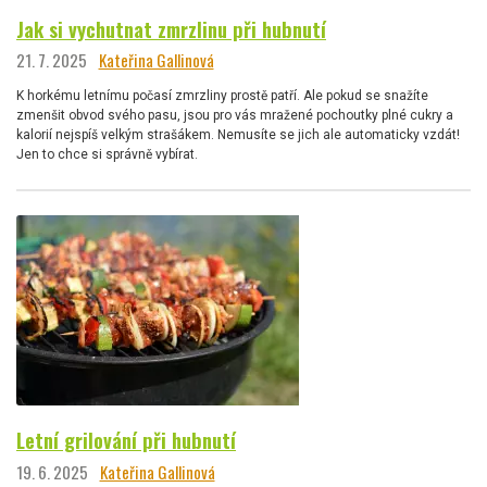
Jak si vychutnat zmrzlinu při hubnutí
21. 7. 2025
Kateřina Gallinová
K horkému letnímu počasí zmrzliny prostě patří. Ale pokud se snažíte
zmenšit obvod svého pasu, jsou pro vás mražené pochoutky plné cukry a
kalorií nejspíš velkým strašákem. Nemusíte se jich ale automaticky vzdát!
Jen to chce si správně vybírat.
Letní grilování při hubnutí
19. 6. 2025
Kateřina Gallinová