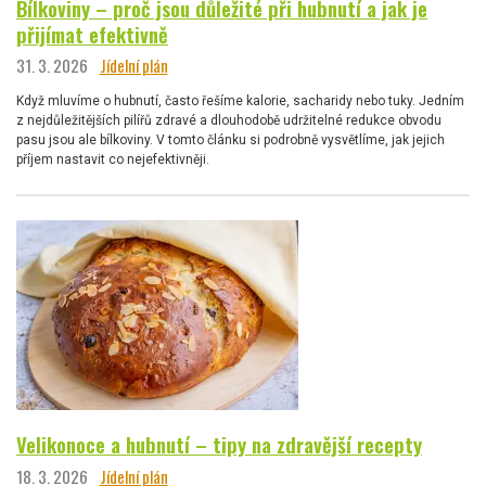
Bílkoviny – proč jsou důležité při hubnutí a jak je
přijímat efektivně
31. 3. 2026
Jídelní plán
Když mluvíme o hubnutí, často řešíme kalorie, sacharidy nebo tuky. Jedním
z nejdůležitějších pilířů zdravé a dlouhodobě udržitelné redukce obvodu
pasu jsou ale bílkoviny. V tomto článku si podrobně vysvětlíme, jak jejich
příjem nastavit co nejefektivněji.
Velikonoce a hubnutí – tipy na zdravější recepty
18. 3. 2026
Jídelní plán