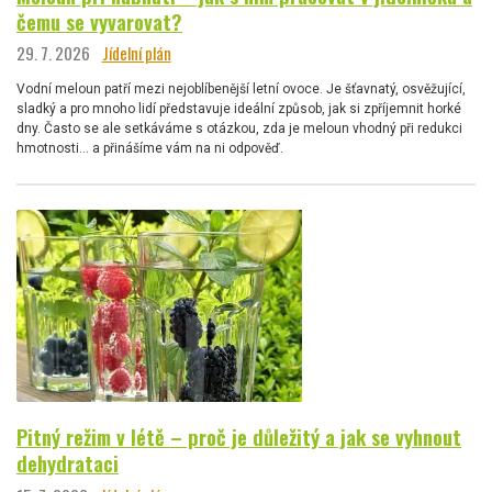
čemu se vyvarovat?
29. 7. 2026
Jídelní plán
Vodní meloun patří mezi nejoblíbenější letní ovoce. Je šťavnatý, osvěžující,
sladký a pro mnoho lidí představuje ideální způsob, jak si zpříjemnit horké
dny. Často se ale setkáváme s otázkou, zda je meloun vhodný při redukci
hmotnosti… a přinášíme vám na ni odpověď.
Pitný režim v létě – proč je důležitý a jak se vyhnout
dehydrataci