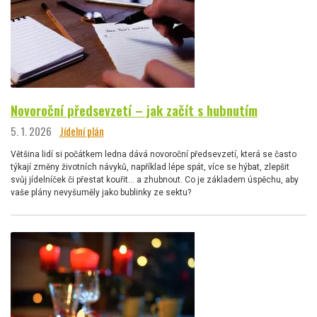
Novoroční předsevzetí – jak začít s hubnutím
5. 1. 2026
Jídelní plán
Většina lidí si počátkem ledna dává novoroční předsevzetí, která se často
týkají změny životních návyků, například lépe spát, více se hýbat, zlepšit
svůj jídelníček či přestat kouřit… a zhubnout. Co je základem úspěchu, aby
vaše plány nevyšuměly jako bublinky ze sektu?