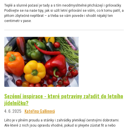
Teplé a slunné počasí je tady a s tím neodmyslitelně přicházejí i grilovačky.
Podívejte se na naše tipy, jak si užít letní grilování se vším, co k tomu patří, a
přitom zbytečně nepřibrat – a třeba se vám povede i shodit nějaký ten
centimetr v pase.
Sezónní inspirace - které potraviny zařadit do letního
jídelníčku?
4. 6. 2025
Kateřina Gallinová
Léto je v plném proudu a stánky i zahrádky přetékají čerstvými dobrotami.
Ale které z nich jsou opravdu vhodné, pokud si přejete zůstat fit a nebo