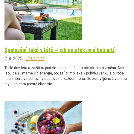
Spalování tuků v létě – jak na efektivní hubnutí
2. 9. 2025
Jídelní plán
Teplé dny léta a začátku podzimu jsou ideálním obdobím pro změnu. Dny
jsou delší, máme víc energie, počasí přímo láká k pohybu venku a příroda
nabízí čerstvé potraviny doslova na každém rohu. Do zdravějšího životního
stylu se nám prostě chce víc.