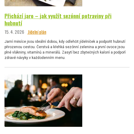
Přichází jaro – jak využít sezónní potraviny při
hubnutí
15. 4. 2026
Jídelní plán
Jarní měsíce jsou ideální dobou, kdy odlehčit jídelníček a podpořit hubnutí
přirozenou cestou. Čerstvá a křehká sezónní zelenina a první ovoce jsou
plné vlákniny, vitamínů a minerálů. Zasytí bez zbytečných kalorií a podpoří
zdravé návyky v každodenním menu.