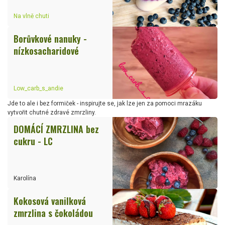
Na vlně chuti
Borůvkové nanuky -
nízkosacharidové
Low_carb_s_andie
Jde to ale i bez formiček - inspirujte se, jak lze jen za pomoci mrazáku
vytvořit chutné zdravé zmrzliny.
DOMÁCÍ ZMRZLINA bez
cukru - LC
Karolína
Kokosová vanilková
zmrzlina s čokoládou