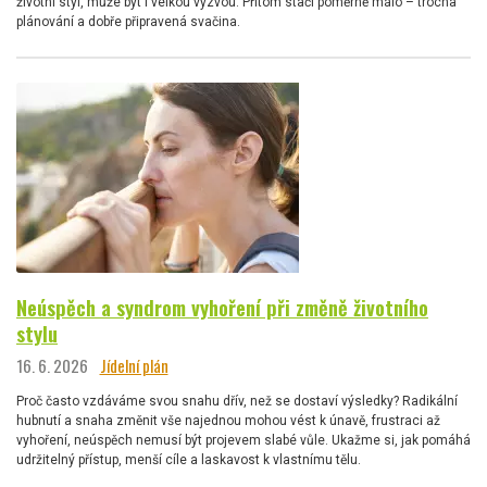
životní styl, může být i velkou výzvou. Přitom stačí poměrně málo – trocha
plánování a dobře připravená svačina.
Neúspěch a syndrom vyhoření při změně životního
stylu
16. 6. 2026
Jídelní plán
Proč často vzdáváme svou snahu dřív, než se dostaví výsledky? Radikální
hubnutí a snaha změnit vše najednou mohou vést k únavě, frustraci až
vyhoření, neúspěch nemusí být projevem slabé vůle. Ukažme si, jak pomáhá
udržitelný přístup, menší cíle a laskavost k vlastnímu tělu.