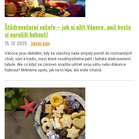
Štědrovečerní večeře – jak si užít Vánoce, aniž byste
si narušili hubnutí
15. 12. 2025
Jídelní plán
Vánoce jsou obdobím, kdy se všechny naše smysly ponoří do rozmanitých
chutí, vůní a tradic, mezi které neodmyslitelně patří i bohatá štědrovečerní
tabule. Ale co když se zároveň snažíte udržet svou váhu nebo dokonce
hubnout? Mrkněme spolu, jak na to lépe, ale stále chutně.