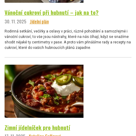
Vánoční cukroví při hubnutí – jak na to?
30. 11. 2025
Jídelní plán
Rodinná setkání, večírky a oslavy v práci, různé pohoštění a samozřejmě i
vánoční cukroví, to vše jsou nástrahy, které na nás číhají, když se snažíme
shodit nějaké ty centimetry v pase. A proto vám přinášíme rady a recepty na
cukroví, které do vašich hubnoucích plánů zapadne.
Zimní jídelníček pro hubnutí