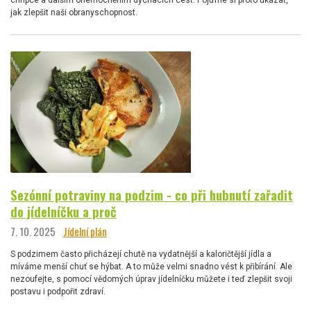
jak zlepšit naši obranyschopnost.
Sezónní potraviny na podzim - co při hubnutí zařadit
do jídelníčku a proč
7. 10. 2025
Jídelní plán
S podzimem často přicházejí chutě na vydatnější a kaloričtější jídla a
míváme menší chuť se hýbat. A to může velmi snadno vést k přibírání. Ale
nezoufejte, s pomocí vědomých úprav jídelníčku můžete i teď zlepšit svoji
postavu i podpořit zdraví.