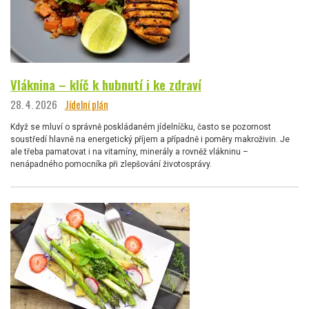
Vláknina – klíč k hubnutí i ke zdraví
28. 4. 2026
Jídelní plán
Když se mluví o správně poskládaném jídelníčku, často se pozornost
soustředí hlavně na energetický příjem a případně i poměry makroživin. Je
ale třeba pamatovat i na vitamíny, minerály a rovněž vlákninu –
nenápadného pomocníka při zlepšování životosprávy.