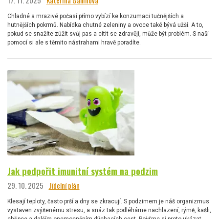
17. 11. 2025
Kateřina Gallinová
Chladné a mrazivé počasí přímo vybízí ke konzumaci tučnějších a
hutnějších pokrmů. Nabídka chutné zeleniny a ovoce také bývá užší. A to,
pokud se snažíte zúžit svůj pas a cítit se zdravěji, může být problém. S naší
pomocí si ale s těmito nástrahami hravě poradíte.
Jak podpořit imunitní systém na podzim
29. 10. 2025
Jídelní plán
Klesají teploty, často prší a dny se zkracují. S podzimem je náš organizmus
vystaven zvýšenému stresu, a snáz tak podléháme nachlazení, rýmě, kašli,
chřipce a dalším onemocněním dýchacích cest. Pojďme si proto ukázat,