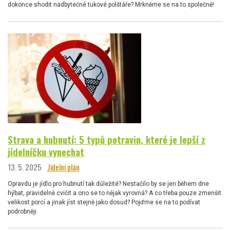
dokonce shodit nadbytečné tukové polštáře? Mrkněme se na to společně!
Strava a hubnutí: 5 typů potravin, které je lepší z
jídelníčku vynechat
13. 5. 2025
Jídelní plán
Opravdu je jídlo pro hubnutí tak důležité? Nestačilo by se jen během dne
hýbat, pravidelně cvičit a ono se to nějak vyrovná? A co třeba pouze zmenšit
velikost porcí a jinak jíst stejně jako dosud? Pojďme se na to podívat
podrobněji.