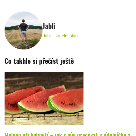
Jabli
Jabli - Jídelní plán
Co takhle si přečíst ještě
Meloun při hubnutí – jak s ním pracovat v jídelníčku a