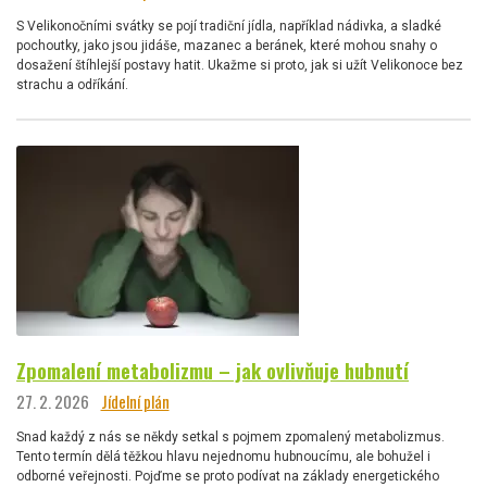
S Velikonočními svátky se pojí tradiční jídla, například nádivka, a sladké
pochoutky, jako jsou jidáše, mazanec a beránek, které mohou snahy o
dosažení štíhlejší postavy hatit. Ukažme si proto, jak si užít Velikonoce bez
strachu a odříkání.
Zpomalení metabolizmu – jak ovlivňuje hubnutí
27. 2. 2026
Jídelní plán
Snad každý z nás se někdy setkal s pojmem zpomalený metabolizmus.
Tento termín dělá těžkou hlavu nejednomu hubnoucímu, ale bohužel i
odborné veřejnosti. Pojďme se proto podívat na základy energetického