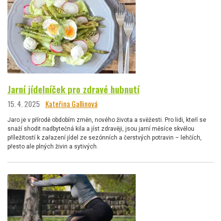
Jarní jídelníček pro zdravé hubnutí
15. 4. 2025
Kateřina Gallinová
Jaro je v přírodě obdobím změn, nového života a svěžesti. Pro lidi, kteří se
snaží shodit nadbytečná kila a jíst zdravěji, jsou jarní měsíce skvělou
příležitostí k zařazení jídel ze sezónních a čerstvých potravin – lehčích,
přesto ale plných živin a sytivých.