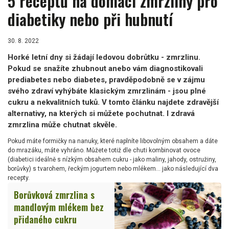
5 receptů na domácí zmrzliny pro
diabetiky nebo při hubnutí
30. 8. 2022
Horké letní dny si žádají ledovou dobrůtku - zmrzlinu.
Pokud se snažíte zhubnout anebo vám diagnostikovali
prediabetes nebo diabetes, pravděpodobně se v zájmu
svého zdraví vyhýbáte klasickým zmrzlinám - jsou plné
cukru a nekvalitních tuků. V tomto článku najdete zdravější
alternativy, na kterých si můžete pochutnat. I zdravá
zmrzlina může chutnat skvěle.
Pokud máte formičky na nanuky, které naplníte libovolným obsahem a dáte
do mrazáku, máte vyhráno. Můžete totiž dle chuti kombinovat ovoce
(diabetici ideálně s nízkým obsahem cukru - jako maliny, jahody, ostružiny,
borůvky) s tvarohem, řeckým jogurtem nebo mlékem... jako následující dva
recepty.
Borůvková zmrzlina s
mandlovým mlékem bez
přidaného cukru