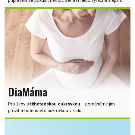
připraveni se pokusit nemoc setřást nebo výrazně zlepšit.
DiaMáma
Pro ženy s
těhotenskou cukrovkou
– pomáháme jim
prožít těhotenství s cukrovkou v klidu.