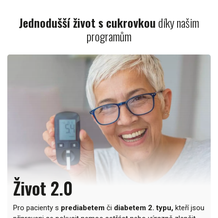
Jednodušší život s cukrovkou
díky našim
programům
Život 2.0
Pro pacienty s
prediabetem
či
diabetem 2. typu,
kteří jsou