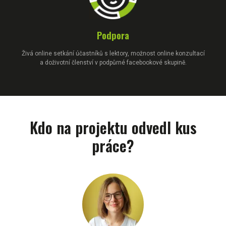
Podpora
Živá online setkání účastníků s lektory, možnost online konzultací
a doživotní členství v podpůrné facebookové skupině.
Kdo na projektu odvedl kus
práce?