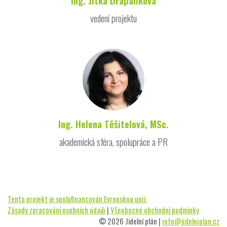
Ing. Jitka Drápalíková
vedení projektu
Ing. Helena Těšitelová, MSc.
akademická sféra, spolupráce a PR
Tento projekt je spolufinancován Evropskou unií.
Zásady zpracování osobních údajů
|
Všeobecné obchodní podmínky
© 2026 Jídelní plán |
info@jidelniplan.cz