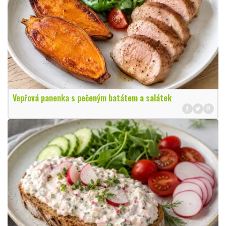
Vepřová panenka s pečeným batátem a salátek