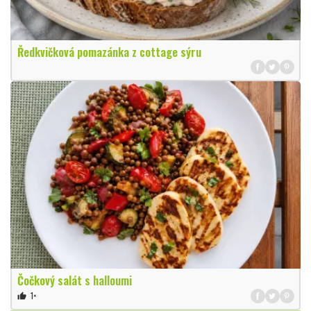
Ředkvičková pomazánka z cottage sýru
Čočkový salát s halloumi
1×
thumb_up