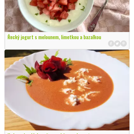
Řecký jogurt s melounem, limetkou a bazalkou