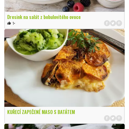
Dresink na salát z bobulovitého ovoce
1×
thumb_up
KUŘECÍ ZAPEČENÉ MASO S BATÁTEM