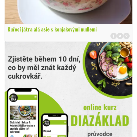
Kuřecí játra alá asie s konjakovými nudlemi