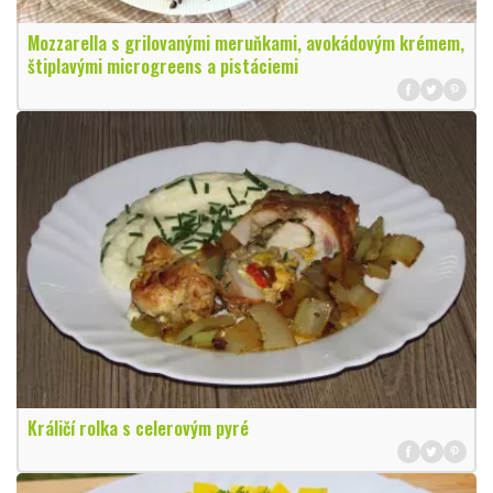
Mozzarella s grilovanými meruňkami, avokádovým krémem,
štiplavými microgreens a pistáciemi
Králičí rolka s celerovým pyré