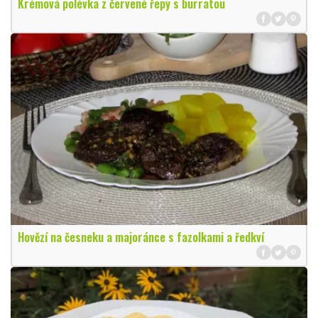
Krémová polévka z červené řepy s burratou
Hovězí na česneku a majoránce s fazolkami a ředkví