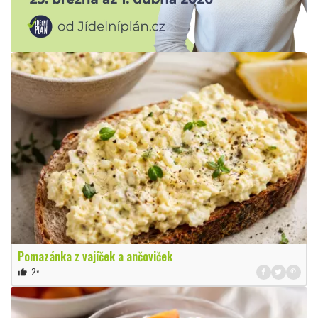
Pomazánka z vajíček a ančoviček
2×
thumb_up