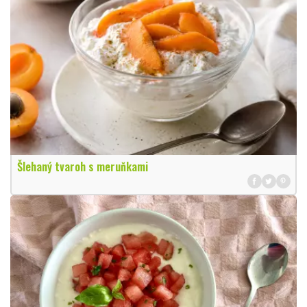
Šlehaný tvaroh s meruňkami