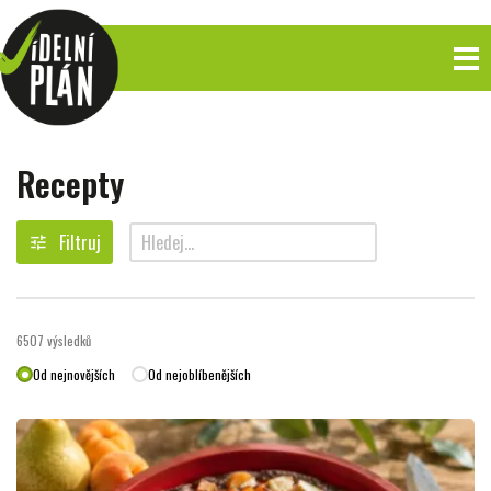
Recepty
Filtruj
tune
search
6507
výsledků
Od nejnovějších
Od nejoblíbenějších