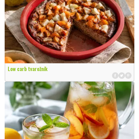
Low carb tvarožník