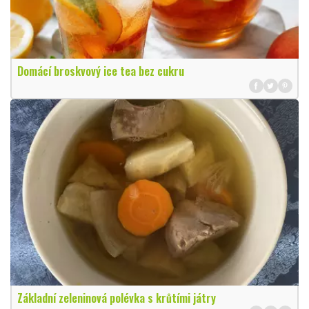
Domácí broskvový ice tea bez cukru
Základní zeleninová polévka s krůtími játry