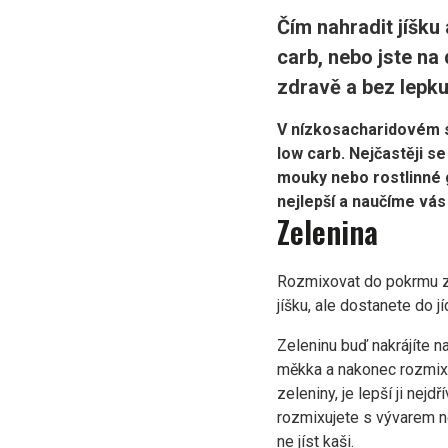
Čím nahradit jíšku
carb, nebo jste na
zdravě a bez lepku
V nízkosacharidovém st
low carb. Nejčastěji 
mouky nebo rostlinné 
nejlepší a naučíme vás t
Zelenina
Rozmixovat do pokrmu zel
jíšku, ale dostanete do 
Zeleninu buď nakrájíte n
měkka a nakonec rozmixu
zeleniny, je lepší ji nej
rozmixujete s vývarem n
ne jíst kaši.