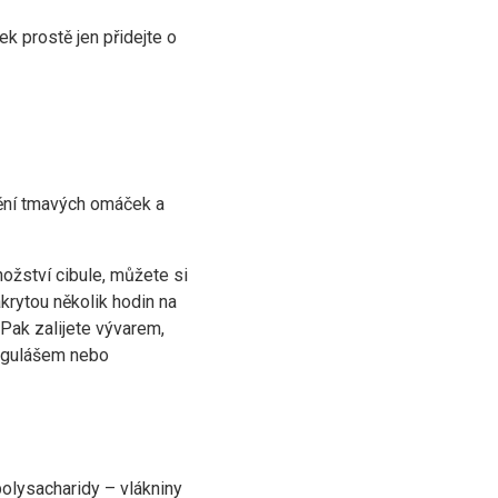
 prostě jen přidejte o
štění tmavých omáček a
ožství cibule, můžete si
rytou několik hodin na
Pak zalijete vývarem,
m gulášem nebo
olysacharidy – vlákniny