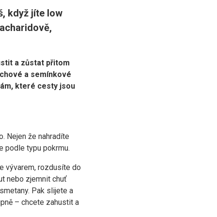
 když jíte low
sacharidově,
stit a zůstat přitom
řechové a semínkové
ám, které cesty jsou
o. Nejen že nahradíte
te podle typu pokrmu.
ete vývarem, rozdusíte do
t nebo zjemnit chuť
 smetany. Pak slijete a
pně – chcete zahustit a