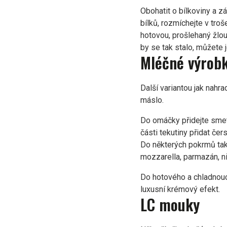
Obohatit o bílkoviny a z
bílků, rozmíchejte v tr
hotovou, prošlehaný žlout
by se tak stalo, můžete
Mléčné výrobk
Další variantou jak nahr
máslo.
Do omáčky přidejte sme
části tekutiny přidat če
Do některých pokrmů tak
mozzarella, parmazán, n
Do hotového a chladnouc
luxusní krémový efekt.
LC mouky