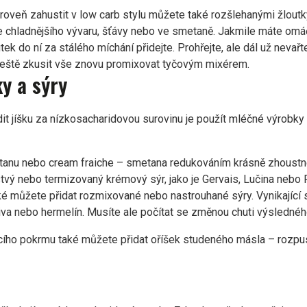
ároveň zahustit v low carb stylu můžete také rozšlehanými žloutk
oše chladnějšího vývaru, šťávy nebo ve smetaně. Jakmile máte om
ek do ní za stálého míchání přidejte. Prohřejte, ale dál už nevařt
 ještě zkusit vše znovu promixovat tyčovým mixérem.
y a sýry
adit jíšku za nízkosacharidovou surovinu je použít mléčné výrobk
tanu nebo cream fraiche – smetana redukováním krásně zhoustne
rstvý nebo termizovaný krémový sýr, jako je Gervais, Lučina nebo
é můžete přidat rozmixované nebo nastrouhané sýry. Vynikající 
iva nebo hermelín. Musíte ale počítat se změnou chuti výsledné
ího pokrmu také můžete přidat oříšek studeného másla – rozpust