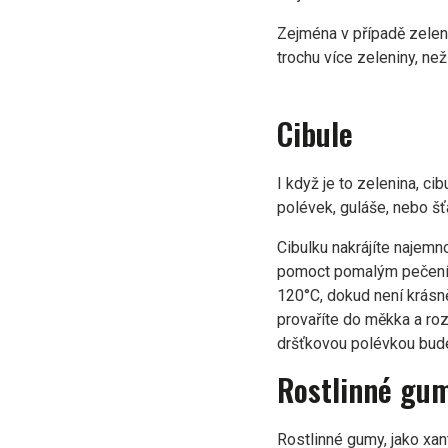
Zejména v případě zelen
trochu více zeleniny, ne
Cibule
I když je to zelenina, c
polévek, guláše, nebo šťá
Cibulku nakrájíte najem
pomoct pomalým pečením 
120°C, dokud není krásn
provaříte do měkka a ro
dršťkovou polévkou bude
Rostlinné gum
Rostlinné gumy, jako xa