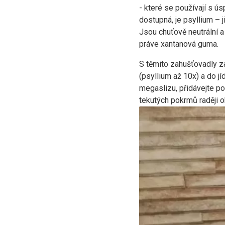
- které se používají s ú
dostupná, je psyllium – 
Jsou chuťově neutrální a
práve xantanová guma.
S těmito zahušťovadly z
(psyllium až 10x) a do j
megaslizu, přidávejte po
tekutých pokrmů raději 