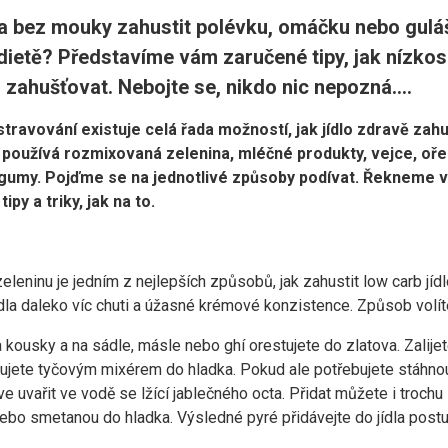
 a bez mouky zahustit polévku, omáčku nebo guláš,
 dietě? Představíme vám zaručené tipy, jak nízko
 zahušťovat. Nebojte se, nikdo nic nepozná….
ravování existuje celá řada možností, jak jídlo zdravě zahu
se používá rozmixovaná zelenina, mléčné produkty, vejce, o
gumy. Pojďme se na jednotlivé způsoby podívat. Řekneme v
ipy a triky, jak na to.
eninu je jedním z nejlepších způsobů, jak zahustit low carb jídl
jídla daleko víc chuti a úžasné krémové konzistence. Způsob volí
a kousky a na sádle, másle nebo ghí orestujete do zlatova. Zalij
jete tyčovým mixérem do hladka. Pokud ale potřebujete stáhnou
dříve uvařit ve vodě se lžící jablečného octa. Přidat můžete i trochu
ebo smetanou do hladka. Výsledné pyré přidávejte do jídla postu