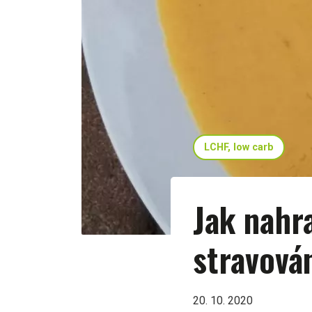
LCHF, low carb
Jak nahra
stravová
20. 10. 2020