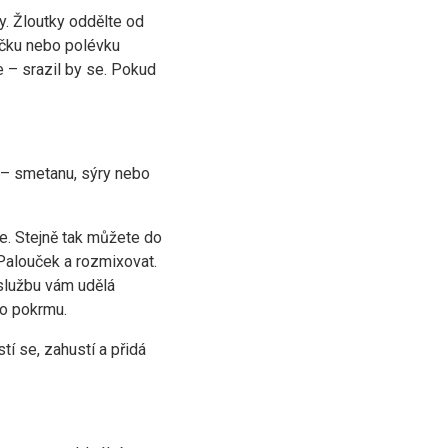
y. Žloutky oddělte od
áčku nebo polévku
e – srazil by se. Pokud
y – smetanu, sýry nebo
. Stejně tak můžete do
 Palouček a rozmixovat.
službu vám udělá
ho pokrmu.
í se, zahustí a přidá