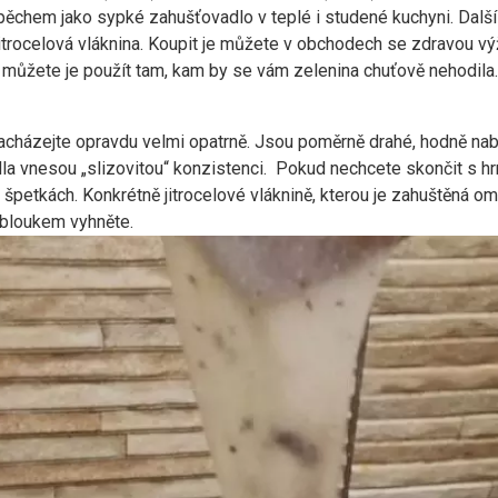
spěchem jako sypké zahušťovadlo v teplé i studené kuchyni. Další 
jitrocelová vláknina. Koupit je můžete v obchodech se zdravou 
 můžete je použít tam, kam by se vám zelenina chuťově nehodila.
acházejte opravdu velmi opatrně. Jsou poměrně drahé, hodně nab
ídla vnesou „slizovitou“ konzistenci. Pokud nechcete skončit s 
 špetkách. Konkrétně jitrocelové vláknině, kterou je zahuštěná o
obloukem vyhněte.