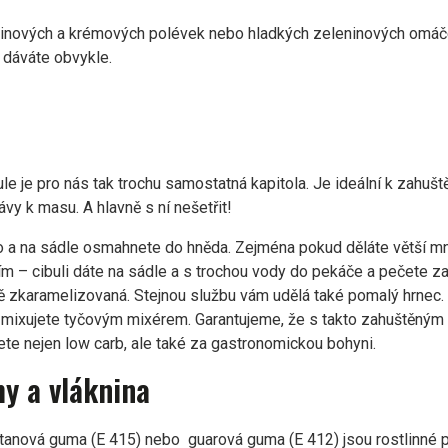
inových a krémových polévek nebo hladkých zeleninových omáček
ž dáváte obvykle.
ibule je pro nás tak trochu samostatná kapitola. Je ideální k zahu
vy k masu. A hlavně s ní nešetřit!
no a na sádle osmahnete do hněda. Zejména pokud děláte větší mn
– cibuli dáte na sádle a s trochou vody do pekáče a pečete zak
ě zkaramelizovaná. Stejnou službu vám udělá také pomalý hrnec. 
zmixujete tyčovým mixérem. Garantujeme, že s takto zahuštěný
te nejen low carb, ale také za gastronomickou bohyni.
y a vláknina
ntanová guma (E 415) nebo guarová guma (E 412) jsou rostlinné p