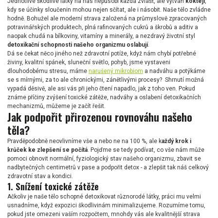
Jednotlivé škodlivé látky na nás nepůsobí každá zvlášť, ale vytváří
koktejl
,
kdy se účinky sloučenin mohou nejen sčítat, ale i násobit. Naše tělo zvládne
hodně. Bohužel ale moderní strava založená na průmyslově zpracovaných
potravinářských produktech, plná rafinovaných cukrů a škrobů a aditiv a
naopak chudá na bílkoviny, vitamíny a minerály, a nezdravý životní styl
detoxikační schopnosti našeho organizmu oslabují
.
Dá se čekat něco jiného než zdravotní potíže, když nám chybí potřebné
živiny, kvalitní spánek, sluneční světlo, pohyb, jsme vystaveni
dlouhodobému stresu, máme
narušený mikrobiom
a nadváhu a potýkáme
se s mírnými, za to ale chronickými, zánětlivými procesy? Shrnutí možná
vypadá děsivě, ale asi vás při jeho čtení napadlo, jak z toho ven. Pokud
známe příčiny zvýšení toxické zátěže, nadváhy a oslabení detoxikačních
mechanizmů, můžeme je začít řešit.
Jak podpořit přirozenou rovnováhu našeho
těla?
Pravděpodobně neovlivníme vše a nebo ne na 100 %, ale k
aždý krok i
krůček ke zlepšení se počítá
. Pojďme se tedy podívat, co vše nám může
pomoci obnovit normální, fyziologický stav našeho organizmu, zbavit se
nadbytečných centimetrů v pase a podpořit detox - a zlepšit tak náš celkový
zdravotní stav a kondici.
1. Snížení toxické zátěže
Ačkoliv je naše tělo schopné detoxikovat různorodé látky, práci mu velmi
usnadníme, když expozici škodlivinám minimalizujeme. Rozumíme tomu,
pokud jste omezeni vaším rozpočtem, mnohdy vás ale kvalitnější strava