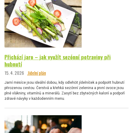
Přichází jaro – jak využít sezónní potraviny při
hubnutí
15. 4. 2026
Jídelní plán
Jarní měsíce jsou ideální dobou, kdy odlehčit jídelníček a podpořit hubnutí
přirozenou cestou. Čerstvá a křehká sezónní zelenina a první ovoce jsou
plné vlákniny, vitamínů a minerálů. Zasytí bez zbytečných kalorií a podpoří
zdravé návyky v každodenním menu.