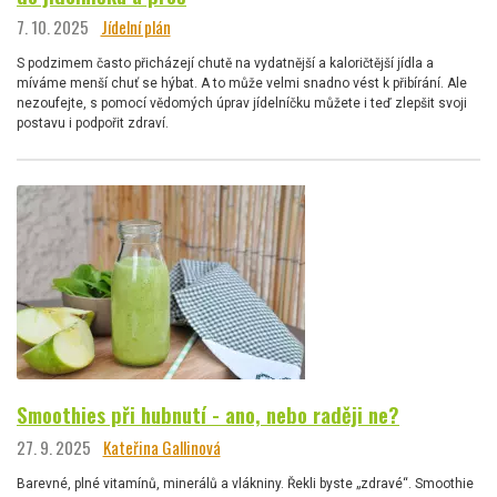
7. 10. 2025
Jídelní plán
S podzimem často přicházejí chutě na vydatnější a kaloričtější jídla a
míváme menší chuť se hýbat. A to může velmi snadno vést k přibírání. Ale
nezoufejte, s pomocí vědomých úprav jídelníčku můžete i teď zlepšit svoji
postavu i podpořit zdraví.
Smoothies při hubnutí - ano, nebo raději ne?
27. 9. 2025
Kateřina Gallinová
Barevné, plné vitamínů, minerálů a vlákniny. Řekli byste „zdravé“. Smoothie