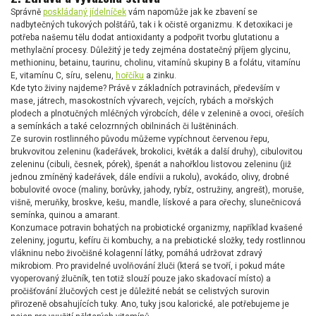
Správně
poskládaný jídelníček
vám napomůže jak ke zbavení se
nadbytečných tukových polštářů, tak i k očistě organizmu. K detoxikaci je
potřeba našemu tělu dodat antioxidanty a podpořit tvorbu glutationu a
methylační procesy. Důležitý je tedy zejména dostatečný příjem glycinu,
methioninu, betainu, taurinu, cholinu, vitamínů skupiny B a folátu, vitamínu
E, vitamínu C, síru, selenu,
hořčíku
a zinku.
Kde tyto živiny najdeme? Právě v základních potravinách, především v
mase, játrech, masokostních vývarech, vejcích, rybách a mořských
plodech a plnotučných mléčných výrobcích, déle v zelenině a ovoci, ořeších
a semínkách a také celozrnných obilninách či luštěninách.
Ze surovin rostlinného původu můžeme vypíchnout červenou řepu,
brukvovitou zeleninu (kadeřávek, brokolici, květák a další druhy), cibulovitou
zeleninu (cibuli, česnek, pórek), špenát a nahořklou listovou zeleninu (již
jednou zmíněný kadeřávek, dále endívii a rukolu), avokádo, olivy, drobné
bobulovité ovoce (maliny, borůvky, jahody, rybíz, ostružiny, angrešt), moruše,
višně, meruňky, broskve, kešu, mandle, lískové a para ořechy, slunečnicová
semínka, quinou a amarant.
Konzumace potravin bohatých na probiotické organizmy, například kvašené
zeleniny, jogurtu, kefíru či kombuchy, a na prebiotické složky, tedy rostlinnou
vlákninu nebo živočišné kolagenní látky, pomáhá udržovat zdravý
mikrobiom. Pro pravidelné uvolňování žluči (která se tvoří, i pokud máte
vyoperovaný žlučník, ten totiž slouží pouze jako skadovací místo) a
pročišťování žlučových cest je důležité nebát se celistvých surovin
přirozeně obsahujících tuky. Ano, tuky jsou kalorické, ale potřebujeme je