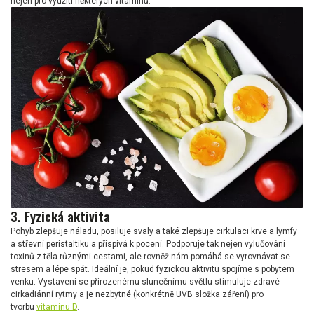
nejen pro využití některých vitamínů.
3. Fyzická aktivita
Pohyb zlepšuje náladu, posiluje svaly a také zlepšuje cirkulaci krve a lymfy
a střevní peristaltiku a přispívá k pocení. Podporuje tak nejen vylučování
toxinů z těla různými cestami, ale rovněž nám pomáhá se vyrovnávat se
stresem a lépe spát. Ideální je, pokud fyzickou aktivitu spojíme s pobytem
venku. Vystavení se přirozenému slunečnímu světlu stimuluje zdravé
cirkadiánní rytmy a je nezbytné (konkrétně UVB složka záření) pro
tvorbu
vitamínu D
.