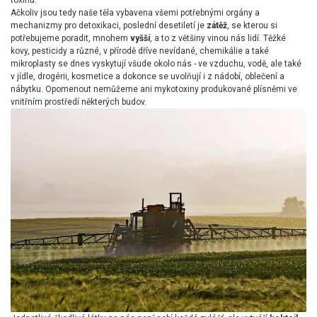
toxinů.
Ačkoliv jsou tedy naše těla vybavena všemi potřebnými orgány a
mechanizmy pro detoxikaci, poslední desetiletí je
zátěž
, se kterou si
potřebujeme poradit, mnohem
vyšší
, a to z většiny vinou nás lidí. Těžké
kovy, pesticidy a různé, v přírodě dříve nevídané, chemikálie a také
mikroplasty se dnes vyskytují všude okolo nás - ve vzduchu, vodě, ale také
v jídle, drogérii, kosmetice a dokonce se uvolňují i z nádobí, oblečení a
nábytku. Opomenout nemůžeme ani mykotoxiny produkované plísněmi ve
vnitřním prostředí některých budov.