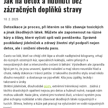
Jak na detox a hubnutí bez
zázračných doplňků stravy
10. 2. 2025
Detoxikace je proces, při kterém se tělo zbavuje toxických
a jinak škodlivých látek. Můžete ale zapomenout na různé
kůry a šťávy, které vyčistí spíš vaši peněženku. Správně
poskládaný jídelníček a zdravý životní styl podpoří nejen
detox, ale i snížení obvodu pasu.
Často se lidé, kteří se chtějí cítit lépe a shodit nadbytečné kilogramy, vrhají
do různých očistných kúr, speciálních koktejlů, velmi přísných a
nevyvážených diet a intenzivního cvičení či běhání. Výsledkem ale zpravidla
bývá jen to, že jsou unavení, špatně naladění a mají skoro neustále hlad a
chutě, někdy dokonce i trávicí potíže. U takového životního stylu snad nikdo
dlouho nevydrží - a dostavuje se jojo-efekt. Kila jsou zpátky, leckdy i
takzvaně s úroky.
Striktní jídelníček, dlouhodobé
půsty
, extrémní tréninkový režim… žádná z
těchto drastických opatření nejsou pro detox a hubnutí nutné, naopak nám
mohou uškodit. Naše játra, včetně jimi tvořené žluči, a trávicí systém jsou
plně schopny rozkládat a tělo zbavovat škodlivých látek rozpustných v
tucích. Střeva, ledviny a kůže pak pracují na vylučování ve vodě rozpustných