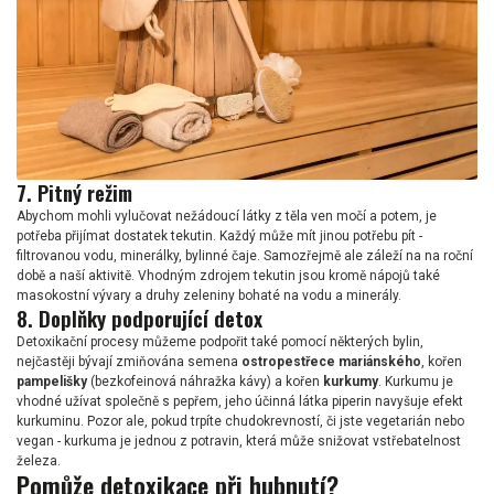
7. Pitný režim
Abychom mohli vylučovat nežádoucí látky z těla ven močí a potem, je
potřeba přijímat dostatek tekutin. Každý může mít jinou potřebu pít -
filtrovanou vodu, minerálky, bylinné čaje. Samozřejmě ale záleží na na roční
době a naší aktivitě. Vhodným zdrojem tekutin jsou kromě nápojů také
masokostní vývary a druhy zeleniny bohaté na vodu a minerály.
8. Doplňky podporující detox
Detoxikační procesy můžeme podpořit také pomocí některých bylin,
nejčastěji bývají zmiňována semena
ostropestřece mariánského
, kořen
pampelišky
(bezkofeinová náhražka kávy) a kořen
kurkumy
. Kurkumu je
vhodné užívat společně s pepřem, jeho účinná látka piperin navyšuje efekt
kurkuminu. Pozor ale, pokud trpíte chudokrevností, či jste vegetarián nebo
vegan - kurkuma je jednou z potravin, která může snižovat vstřebatelnost
železa.
Pomůže detoxikace při hubnutí?