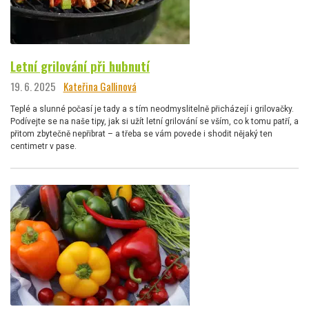
Letní grilování při hubnutí
19. 6. 2025
Kateřina Gallinová
Teplé a slunné počasí je tady a s tím neodmyslitelně přicházejí i grilovačky.
Podívejte se na naše tipy, jak si užít letní grilování se vším, co k tomu patří, a
přitom zbytečně nepřibrat – a třeba se vám povede i shodit nějaký ten
centimetr v pase.