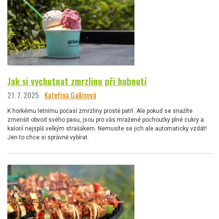
Jak si vychutnat zmrzlinu při hubnutí
21. 7. 2025
Kateřina Gallinová
K horkému letnímu počasí zmrzliny prostě patří. Ale pokud se snažíte
zmenšit obvod svého pasu, jsou pro vás mražené pochoutky plné cukry a
kalorií nejspíš velkým strašákem. Nemusíte se jich ale automaticky vzdát!
Jen to chce si správně vybírat.