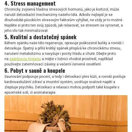
4. Stress management
Chronicky zvýšená hladina stresových hormonů, jako je kortizol, může
narušit detoxikační mechanizmy našeho těla. Ačkoliv nejlepší je se
dlouhodobě působícím stresovým faktorům vyhýbat, ne vždy je to možné.
Najděte si proto ten svůj způsob, jak relaxovat, se stresem se vyrovnat, a
jeho vliv tak minimalizovat
5. Kvalitní a dostatečný spánek
Během spánku naše tělo regeneruje, opravuje poškozené buňky a rovněž i
detoxikuje. Špatný a příliš krátký spánek přispívá ke chronickému stresu,
narušení metabolizmu a navyšuje i pocity hladu a chutě. Dbejte proto
na
spánkovou hygienu
a mějte v ložnici vhodné prostředí, například
používejte zatemňovací závěsy a večerní červené osvětlení.
6. Pobyt v sauně a koupele
Saunování podporuje pocení, a tedy i detoxikaci přes kůži, a rovněž posiluje
kardiovaskulární zdraví a imunitní systém, uvolňuje svalové napětí a
zlepšuje psychiku. Detoxikaci a relaxaci mohou podpořit také koupele v
epsomské soli, či aromaterapie.