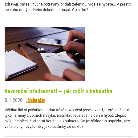
zdravěji, omezili tučné potraviny, přidali zeleninu, více se hýbete… A přesto
se váha nehýbe. Nebo dokonce stoupá. Co s tím?
Novoroční předsevzetí – jak začít s hubnutím
5. 1. 2026
Jídelní plán
Většina lidí si počátkem ledna dává novoroční předsevzetí, která se často
týkají změny životních návyků, například lépe spát, více se hýbat, zlepšit
svůj jídelníček či přestat kouřit… a zhubnout. Co je základem úspěchu, aby
vaše plány nevyšuměly jako bublinky ze sektu?