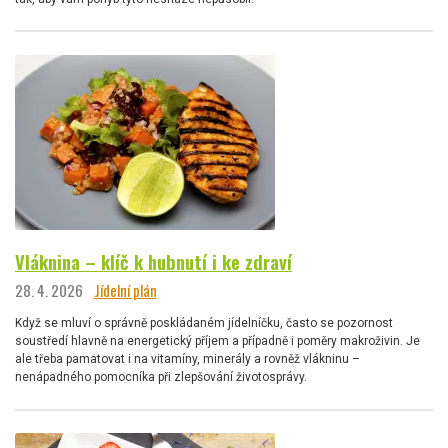
Vláknina – klíč k hubnutí i ke zdraví
28. 4. 2026
Jídelní plán
Když se mluví o správně poskládaném jídelníčku, často se pozornost
soustředí hlavně na energetický příjem a případně i poměry makroživin. Je
ale třeba pamatovat i na vitamíny, minerály a rovněž vlákninu –
nenápadného pomocníka při zlepšování životosprávy.