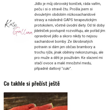
Jídlo je můj obrovský koníček, ráda vařím,
peču i si o stravě čtu. Prošla jsem si
dvouletým obdobím nízkosacharidové
stravy a následně GAPS terapeutickým
protokolem, včetně úvodní diety. Od té doby
jídelníček postupně rozvolňuju, ale pořád jím
opravdové jídlo a skoro nikdy to nejsou
sacharidové bomby. Ze škrobnatých
potravin si dám jen občas brambory a
trochu rýže, jinak obilniny nekonzumuju, ale
pro muže a děti je používám. Ke slazení mi
stačí ovoce a malé množství medu,
případně datlový "cukr".
Co takhle si přečíst ještě