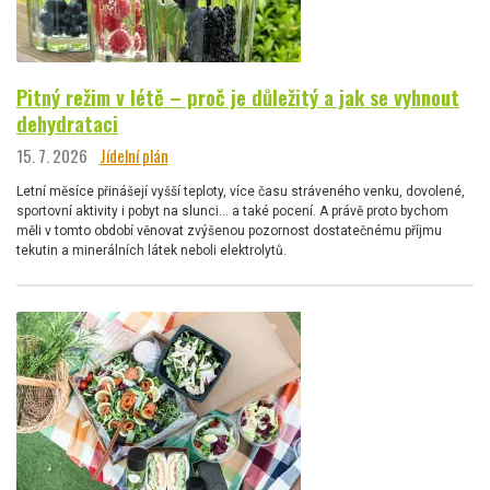
Pitný režim v létě – proč je důležitý a jak se vyhnout
dehydrataci
15. 7. 2026
Jídelní plán
Letní měsíce přinášejí vyšší teploty, více času stráveného venku, dovolené,
sportovní aktivity i pobyt na slunci… a také pocení. A právě proto bychom
měli v tomto období věnovat zvýšenou pozornost dostatečnému příjmu
tekutin a minerálních látek neboli elektrolytů.