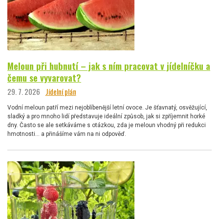
Meloun při hubnutí – jak s ním pracovat v jídelníčku a
čemu se vyvarovat?
29. 7. 2026
Jídelní plán
Vodní meloun patří mezi nejoblíbenější letní ovoce. Je šťavnatý, osvěžující,
sladký a pro mnoho lidí představuje ideální způsob, jak si zpříjemnit horké
dny. Často se ale setkáváme s otázkou, zda je meloun vhodný při redukci
hmotnosti… a přinášíme vám na ni odpověď.