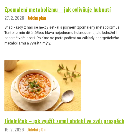
Zpomalení metabolizmu – jak ovlivňuje hubnutí
27. 2. 2026
Jídelní plán
Snad každý z nás se někdy setkal s pojmem zpomalený metabolizmus.
Tento termín dělá těžkou hlavu nejednomu hubnoucímu, ale bohužel i
odborné veřejnosti. Pojďme se proto podívat na základy energetického
metabolizmu a vyvrátit mýty.
Jídelníček – jak využít zimní období ve svůj prospěch
15. 2. 2026
Jídelní plán