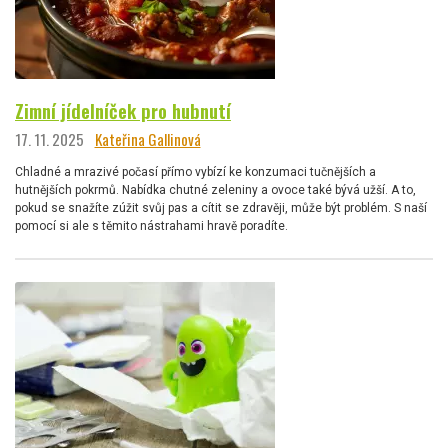
Zimní jídelníček pro hubnutí
17. 11. 2025
Kateřina Gallinová
Chladné a mrazivé počasí přímo vybízí ke konzumaci tučnějších a
hutnějších pokrmů. Nabídka chutné zeleniny a ovoce také bývá užší. A to,
pokud se snažíte zúžit svůj pas a cítit se zdravěji, může být problém. S naší
pomocí si ale s těmito nástrahami hravě poradíte.