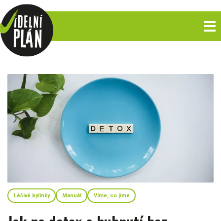
Léčivé bylinky
Manuál
Víme, co jíme