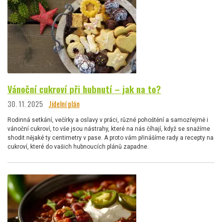
Vánoční cukroví při hubnutí – jak na to?
30. 11. 2025
Jídelní plán
Rodinná setkání, večírky a oslavy v práci, různé pohoštění a samozřejmě i
vánoční cukroví, to vše jsou nástrahy, které na nás číhají, když se snažíme
shodit nějaké ty centimetry v pase. A proto vám přinášíme rady a recepty na
cukroví, které do vašich hubnoucích plánů zapadne.