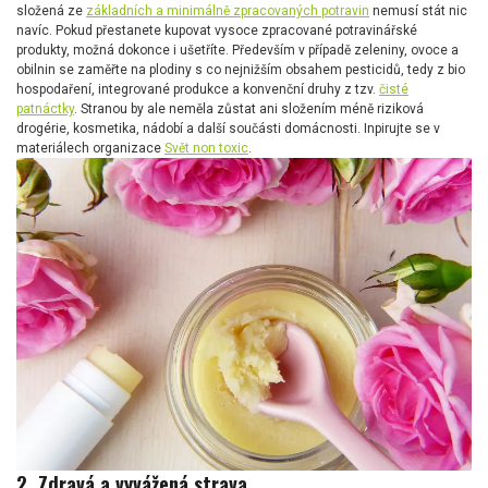
složená ze
základních a minimálně zpracovaných potravin
nemusí stát nic
navíc. Pokud přestanete kupovat vysoce zpracované potravinářské
produkty, možná dokonce i ušetříte. Především v případě zeleniny, ovoce a
obilnin se zaměřte na plodiny s co nejnižším obsahem pesticidů, tedy z bio
hospodaření, integrované produkce a konvenční druhy z tzv.
čisté
patnáctky
. Stranou by ale neměla zůstat ani složením méně riziková
drogérie, kosmetika, nádobí a další součásti domácnosti. Inpirujte se v
materiálech organizace
Svět non toxic
.
2. Zdravá a vyvážená strava