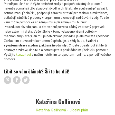
Pravděpodobně ano! Výše zmíněné kroky k podpoře očistných procesů
nejenže pomáhají tělo zbavovat škodlivých látek, ale současně přispívají k
optimalizaci jídelníčku, podporují zdravou střevní peristaltiku a mikrobiom,
potlačují zánětlivé procesy v organizmu a omezují zadržování vody. To vše
vám může pomoci ke snadnějšímu a příjemnějšímu hubnutí.
Pro redukci obvodu pasu a detox není potřeba žádný zázračný přípravek
nebo extrémní dieta. Vaše tělo je k tomu vybaveno všemi potřebnými
mechanizmy - stačí jen mu je neblokovat, případně je ale můžete i podpořit.
Základním stavebním kamenem úspěchu je, a vždy bude,
kvalitní a
vyvážená strava a zdravý, aktivní životní styl
. Chcete dosáhnout štíhlejší
postavy a zdravějšího těla a potřebujete s poskládáním jídelníčku pomoci?
Využijte
konzultaci
s naším nutričním terapeutem - online, z pohodlí vašeho
domova.
Líbil se vám článek? Šiřte ho dál!
Kateřina Gallinová
Kateřina Gallinová - Jídelní plán