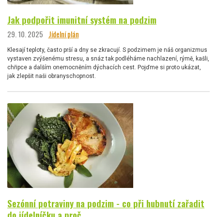
Jak podpořit imunitní systém na podzim
29. 10. 2025
Jídelní plán
Klesají teploty, často prší a dny se zkracují. S podzimem je náš organizmus
vystaven zvýšenému stresu, a snáz tak podléháme nachlazení, rýmě, kašli,
chřipce a dalším onemocněním dýchacích cest. Pojďme si proto ukázat,
jak zlepšit naši obranyschopnost.
Sezónní potraviny na podzim - co při hubnutí zařadit
do jídelníčku a proč