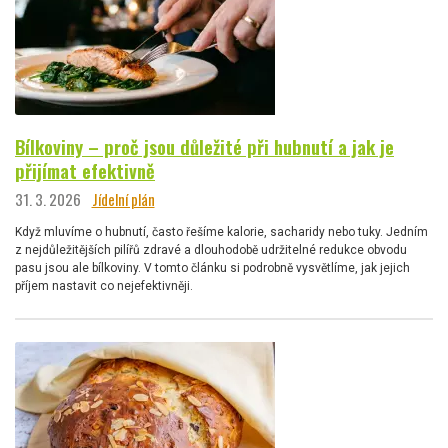
Bílkoviny – proč jsou důležité při hubnutí a jak je
přijímat efektivně
31. 3. 2026
Jídelní plán
Když mluvíme o hubnutí, často řešíme kalorie, sacharidy nebo tuky. Jedním
z nejdůležitějších pilířů zdravé a dlouhodobě udržitelné redukce obvodu
pasu jsou ale bílkoviny. V tomto článku si podrobně vysvětlíme, jak jejich
příjem nastavit co nejefektivněji.