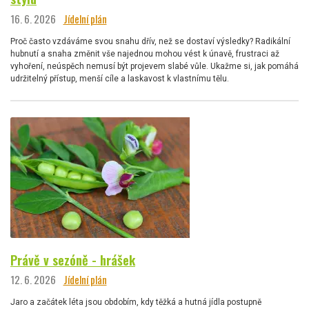
16. 6. 2026
Jídelní plán
Proč často vzdáváme svou snahu dřív, než se dostaví výsledky? Radikální
hubnutí a snaha změnit vše najednou mohou vést k únavě, frustraci až
vyhoření, neúspěch nemusí být projevem slabé vůle. Ukažme si, jak pomáhá
udržitelný přístup, menší cíle a laskavost k vlastnímu tělu.
Právě v sezóně - hrášek
12. 6. 2026
Jídelní plán
Jaro a začátek léta jsou obdobím, kdy těžká a hutná jídla postupně