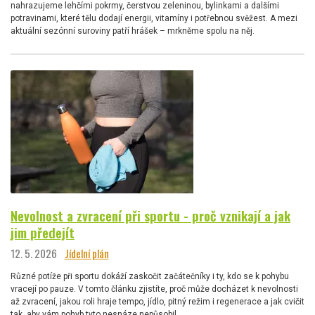
nahrazujeme lehčími pokrmy, čerstvou zeleninou, bylinkami a dalšími
potravinami, které tělu dodají energii, vitamíny i potřebnou svěžest. A mezi
aktuální sezónní suroviny patří hrášek – mrkněme spolu na něj.
Nevolnost a zvracení při sportu - proč vznikají a jak
jim předejít
12. 5. 2026
Jídelní plán
Různé potíže při sportu dokáží zaskočit začátečníky i ty, kdo se k pohybu
vracejí po pauze. V tomto článku zjistíte, proč může docházet k nevolnosti
až zvracení, jakou roli hraje tempo, jídlo, pitný režim i regenerace a jak cvičit
tak, aby vám pohyb tyto nesnáze nepůsobil.