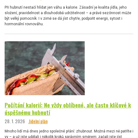
Při hubnutí nestačí hlídat jen váhu a kalorie. Zásadní je kvalita jídla, jeho
složení, pravidelnost a dlouhodobá udržitelnost – a právě sezónnost může
být velký pomocník. I v zimě se dá jíst chytře, podpořit energii, sytost i
hormonální rovnováhu.
Počítání kalorií: Ne vždy oblíbené, ale často klíčové k
úspěšnému hubnutí
28. 1. 2026
Jídelní plán
Mnoho lidí má dnes jedno společné přání: zhubnout. Možná mezi ně patříte i
vy – a už jste udělali i několik kroků správným směrem: začali jste jíst