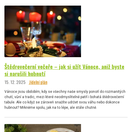
Štědrovečerní večeře – jak si užít Vánoce, aniž byste
si narušili hubnutí
15. 12. 2025
Jídelní plán
Vánoce jsou obdobím, kdy se všechny naše smysly ponoří do rozmanitých
chutí, vůní a tradic, mezi které neodmyslitelně patří i bohatá štědrovečerní
tabule. Ale co když se zároveň snažíte udržet svou váhu nebo dokonce
hubnout? Mrkněme spolu, jak na to lépe, ale stále chutně.