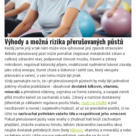
Výhody a možná rizika přerušovaných půstů
Každý jsme jiný a tak nám může více vyhovovat jiný způsob stravování.
Ačkoliv přerušovaný půst může pomáhat zlepšovat metabolické zdraví a
celkový zdravotní stav, podporovat činnost mozku, trávení a zdravý
mikrobiom, regulovat kalorický příjem, mobilizovat nadměrné tukové zásoby
jako zdroj energie, tlumit chutě a dokonce i šetřit čas, který věnujete
plánování a vaření, u vás tomu může být jinak.
Vždy pamatujte na to, že i při přerušovaných půstech by měly být jednotlivé
pokrmy vhodně poskládané - obsahovat
dostatek bílkovin, vitamínů,
minerálů
a přiměřeně vlákniny, zejména ve formě zeleniny, a naopak nemít
příliš mnoho kalorií ze sacharidů a tuků. Zdravý a nutričně dostatečný
jídleníček je základem regulace pocitů hladu,
chutí na sladké
a jiné
nezdravosti a rovněž i úspěšného hubnutí, ať už se pravidelně postíte, či ne.
Učte se
naslouchat potřebám vašeho těla a respektovat jeho omezení
.
Pokud přerušované půsty vaše snahy o zhubnutí hatí kvůli záchvatům
přejídání, ztrácíte svalovou hmotu, během zkráceného časového okna
neujíte dostatek potřebných živin (tedy
bílkovin
, vitamínů a minerálů) a nebo
se během půstů cítíte vysoce nekomfortně, nenuťte se do nich.