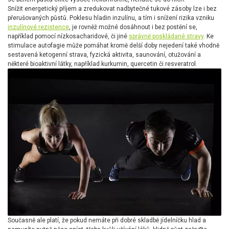
Snížit energetický příjem a zredukovat nadbytečné tukové zásoby lze i bez
přerušovaných půstů. Poklesu hladin inzulínu, a tím i snížení rizika vzniku
inzulínové rezistence
, je rovněž možné dosáhnout i bez postění se,
například pomocí nízkosacharidové, či jiné
správně poskládané stravy
. Ke
stimulace autofagie může pomáhat kromě delší doby nejedení také vhodně
sestavená ketogenní strava, fyzická aktivita, saunování, otužování a
některé bioaktivní látky, například kurkumin, quercetin či resveratrol.
Současně ale platí, že pokud nemáte při dobré skladbě jídelníčku hlad a