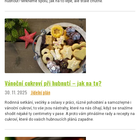
hubnout? Mrkněme spolu, jak na to lépe, ale stále chutně.
Vánoční cukroví při hubnutí – jak na to?
30. 11. 2025
Jídelní plán
Rodinná setkání, večírky a oslavy v práci, různé pohoštění a samozřejmě i
vánoční cukroví, to vše jsou nástrahy, které na nás číhají, když se snažíme
shodit nějaké ty centimetry v pase. A proto vám přinášíme rady a recepty na
cukroví, které do vašich hubnoucích plánů zapadne.