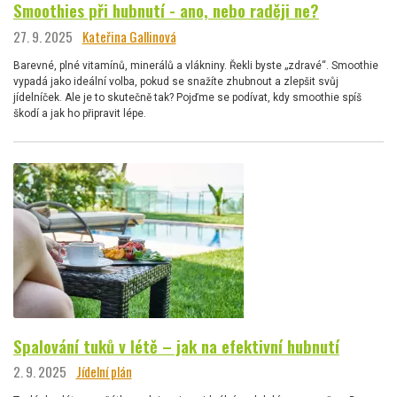
Smoothies při hubnutí - ano, nebo raději ne?
27. 9. 2025
Kateřina Gallinová
Barevné, plné vitamínů, minerálů a vlákniny. Řekli byste „zdravé“. Smoothie
vypadá jako ideální volba, pokud se snažíte zhubnout a zlepšit svůj
jídelníček. Ale je to skutečně tak? Pojďme se podívat, kdy smoothie spíš
škodí a jak ho připravit lépe.
Spalování tuků v létě – jak na efektivní hubnutí
2. 9. 2025
Jídelní plán