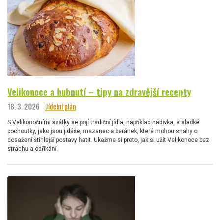
Velikonoce a hubnutí – tipy na zdravější recepty
18. 3. 2026
Jídelní plán
S Velikonočními svátky se pojí tradiční jídla, například nádivka, a sladké
pochoutky, jako jsou jidáše, mazanec a beránek, které mohou snahy o
dosažení štíhlejší postavy hatit. Ukažme si proto, jak si užít Velikonoce bez
strachu a odříkání.