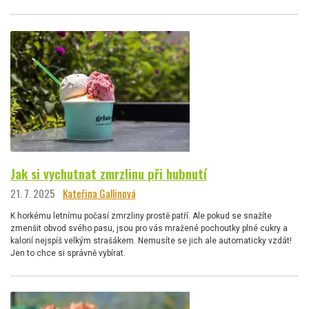
Jak si vychutnat zmrzlinu při hubnutí
21. 7. 2025
Kateřina Gallinová
K horkému letnímu počasí zmrzliny prostě patří. Ale pokud se snažíte
zmenšit obvod svého pasu, jsou pro vás mražené pochoutky plné cukry a
kalorií nejspíš velkým strašákem. Nemusíte se jich ale automaticky vzdát!
Jen to chce si správně vybírat.