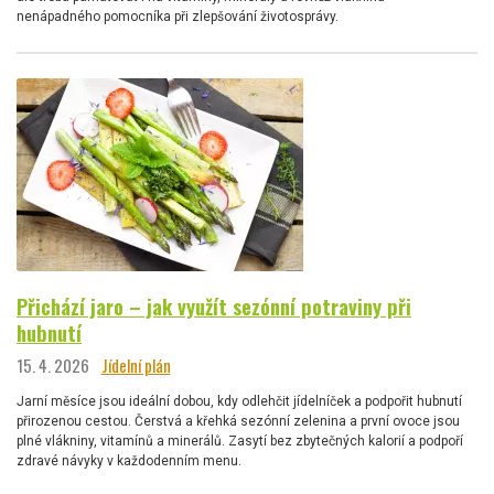
nenápadného pomocníka při zlepšování životosprávy.
Přichází jaro – jak využít sezónní potraviny při
hubnutí
15. 4. 2026
Jídelní plán
Jarní měsíce jsou ideální dobou, kdy odlehčit jídelníček a podpořit hubnutí
přirozenou cestou. Čerstvá a křehká sezónní zelenina a první ovoce jsou
plné vlákniny, vitamínů a minerálů. Zasytí bez zbytečných kalorií a podpoří
zdravé návyky v každodenním menu.