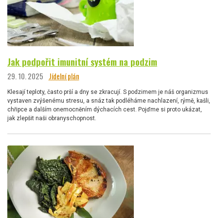
Jak podpořit imunitní systém na podzim
29. 10. 2025
Jídelní plán
Klesají teploty, často prší a dny se zkracují. S podzimem je náš organizmus
vystaven zvýšenému stresu, a snáz tak podléháme nachlazení, rýmě, kašli,
chřipce a dalším onemocněním dýchacích cest. Pojďme si proto ukázat,
jak zlepšit naši obranyschopnost.