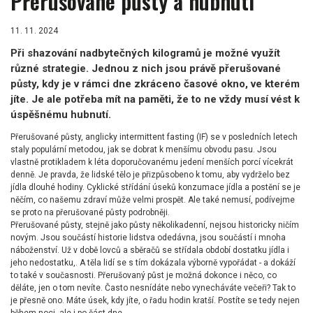
Přerušované půsty a hubnutí
11. 11. 2024
Při shazování nadbytečných kilogramů je možné využít
různé strategie. Jednou z nich jsou právě přerušované
půsty, kdy je v rámci dne zkráceno časové okno, ve kterém
jíte. Je ale potřeba mít na paměti, že to ne vždy musí vést k
úspěšnému hubnutí.
Přerušované půsty, anglicky intermittent fasting (IF) se v posledních letech
staly populární metodou, jak se dobrat k menšímu obvodu pasu. Jsou
vlastně protikladem k léta doporučovanému jedení menších porcí vícekrát
denně. Je pravda, že lidské tělo je přizpůsobeno k tomu, aby vydrželo bez
jídla dlouhé hodiny. Cyklické střídání úseků konzumace jídla a postění se je
něčím, co našemu zdraví může velmi prospět. Ale také nemusí, podívejme
se proto na přerušované půsty podrobněji.
Přerušované půsty, stejně jako půsty několikadenní, nejsou historicky ničím
novým. Jsou součástí historie lidstva odedávna, jsou součástí i mnoha
náboženství. Už v době lovců a sběračů se střídala období dostatku jídla i
jeho nedostatku,. A těla lidí se s tím dokázala výborně vypořádat - a dokáží
to také v současnosti. Přerušovaný půst je možná dokonce i něco, co
děláte, jen o tom nevíte. Často nesnídáte nebo vynecháváte večeři? Tak to
je přesně ono. Máte úsek, kdy jíte, o řadu hodin kratší. Postíte se tedy nejen