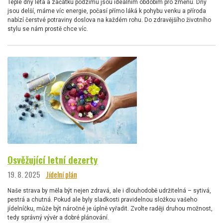
Teplé dny léta a začátku podzimu jsou ideálním obdobím pro změnu. Dny
jsou delší, máme víc energie, počasí přímo láká k pohybu venku a příroda
nabízí čerstvé potraviny doslova na každém rohu. Do zdravějšího životního
stylu se nám prostě chce víc.
Osvěžující letní dezerty
19. 8. 2025
Jídelní plán
Naše strava by měla být nejen zdravá, ale i dlouhodobě udržitelná – sytivá,
pestrá a chutná. Pokud ale byly sladkosti pravidelnou složkou vašeho
jídelníčku, může být náročné je úplně vyřadit. Zvolte raději druhou možnost,
tedy správný vývěr a dobré plánování.