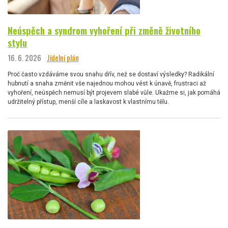
Neúspěch a syndrom vyhoření při změně životního
stylu
16. 6. 2026
Jídelní plán
Proč často vzdáváme svou snahu dřív, než se dostaví výsledky? Radikální
hubnutí a snaha změnit vše najednou mohou vést k únavě, frustraci až
vyhoření, neúspěch nemusí být projevem slabé vůle. Ukažme si, jak pomáhá
udržitelný přístup, menší cíle a laskavost k vlastnímu tělu.