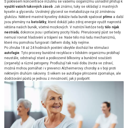
S poklesem koncentrace inzulínu se vašemu ooganizmu usnadnil přístup k
využití vašich tukových zásob
. Jak známo, tuky se skládají z mastných
kyselin a glycerolu. Uvolněný glycerol se metabolizuje na již zmíněnou
glukózu. Některé mastné kyseliny dokáže řada buněk spalovat
přímo
a další
jsou přeměny na
ketolátky
, které dokáží jako zdroj energie využít naprostá
většina našich buněk, včetně mozkových. V nutriční ketóze tedy
tělo nijak
nestrádá
, dokonce jsou i potlačeny pocity hladu. Přerušovaný půst se tedy
nemusí rovnat hladovění a trápení se. Naše tělo má řadu mechanizmů,
které mu pomohou fungovat i během doby, kdy nejíme.
Po zhruba 18 až 24 hodinách postění obvykle dochází ke stimulaci
autofagie
. Tyto procesy buněčné recyklace v lidském organizmu probíhají
neustále, odstraňují staré a poškozené bílkoviny a buněčné součásti
(organely) a různé patogeny. Prodlužují tak naši dobu života ve zdraví,
možná mohou pomáhat i v prevenci Alzheimerovy choroby a v boji proti
některým druhům rakoviny. S věkem se autofagie přirozeně zpomaluje, ale
dodržování půstů je jednou z množností, jak ji podpořit.