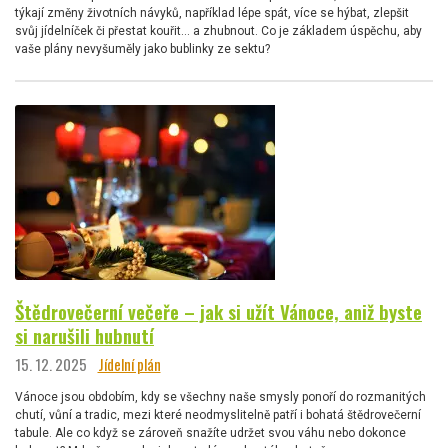
týkají změny životních návyků, například lépe spát, více se hýbat, zlepšit
svůj jídelníček či přestat kouřit… a zhubnout. Co je základem úspěchu, aby
vaše plány nevyšuměly jako bublinky ze sektu?
Štědrovečerní večeře – jak si užít Vánoce, aniž byste
si narušili hubnutí
15. 12. 2025
Jídelní plán
Vánoce jsou obdobím, kdy se všechny naše smysly ponoří do rozmanitých
chutí, vůní a tradic, mezi které neodmyslitelně patří i bohatá štědrovečerní
tabule. Ale co když se zároveň snažíte udržet svou váhu nebo dokonce