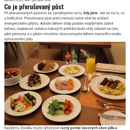
během noci, ale i po část dne.
Co je přerušovaný půst
Při přerušovaných půstech se zaměřujeme na to,
kdy jíme
- ale ne na to, co
a kolik jíme. Přerušovaný půst proto nemusí nutně vést ke snížení
energetického příjmu. Ačkoliv během doby postění nepříjímáte žádné
kalorie, úspěšnost redukce tukových polštářů bude vždy záležet na tom,
jaké potraviny a v jakém množství zkonzumujete během časového úseku
vyhrazeného jídlu.
Každému člověku může vyhovovat
různý poměr časových oken jídla a