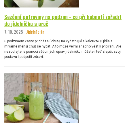
Sezónní potraviny na podzim - co při hubnutí zařadit
do jídelníčku a proč
7. 10. 2025
Jídelní plán
S podzimem často přicházejí chutě na vydatnější a kaloričtější jídla a
míváme menší chuť se hýbat. A to může velmi snadno vést k přibírání. Ale
nezoufejte, s pomocí vědomých úprav jídelníčku můžete i teď zlepšit svoji
postavu i podpořit zdraví.