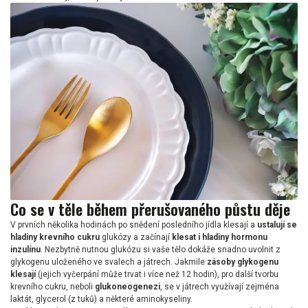
Co se v těle během přerušovaného půstu děje
V prvních několika hodinách po snědení posledního jídla klesají a
ustalují se
hladiny krevního cukru
glukózy a začínají
klesat i hladiny hormonu
inzulínu
. Nezbytně nutnou glukózu si vaše tělo dokáže snadno uvolnit z
glykogenu uloženého ve svalech a játrech. Jakmile
zásoby glykogenu
klesají
(jejich vyčerpání může trvat i více než 12 hodin), pro další tvorbu
krevního cukru, neboli
glukoneogenezi
, se v játrech využívají zejména
laktát, glycerol (z tuků) a některé aminokyseliny.