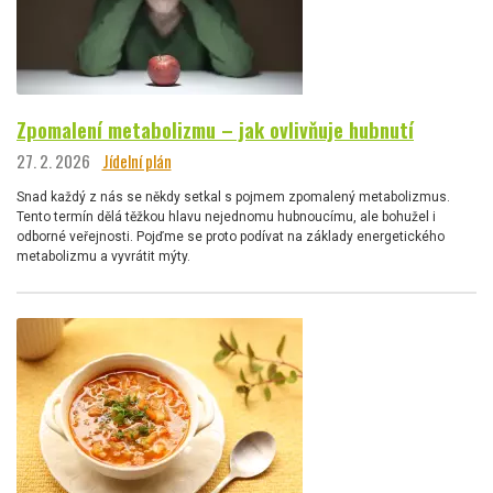
Zpomalení metabolizmu – jak ovlivňuje hubnutí
27. 2. 2026
Jídelní plán
Snad každý z nás se někdy setkal s pojmem zpomalený metabolizmus.
Tento termín dělá těžkou hlavu nejednomu hubnoucímu, ale bohužel i
odborné veřejnosti. Pojďme se proto podívat na základy energetického
metabolizmu a vyvrátit mýty.