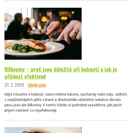
Bílkoviny – proč jsou důležité při hubnutí a jak je
přijímat efektivně
31. 3. 2026
Jídelní plán
Když mluvíme o hubnutí, často řešíme kalorie, sacharidy nebo tuky. Jedním
z nejdůležitějších pilířů zdravé a dlouhodobě udržitelné redukce obvodu
pasu jsou ale bílkoviny. V tomto článku si podrobně vysvětlíme, jak jejich
příjem nastavit co nejefektivněji.