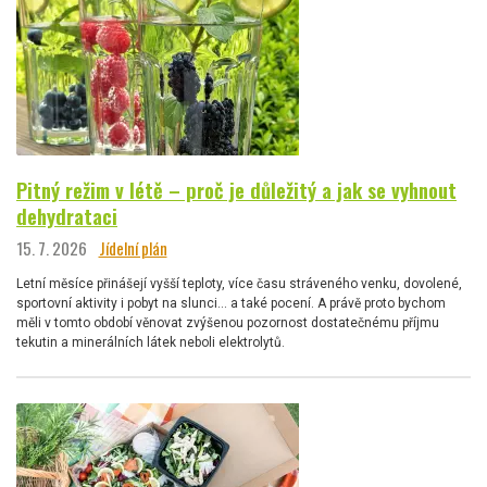
Pitný režim v létě – proč je důležitý a jak se vyhnout
dehydrataci
15. 7. 2026
Jídelní plán
Letní měsíce přinášejí vyšší teploty, více času stráveného venku, dovolené,
sportovní aktivity i pobyt na slunci… a také pocení. A právě proto bychom
měli v tomto období věnovat zvýšenou pozornost dostatečnému příjmu
tekutin a minerálních látek neboli elektrolytů.