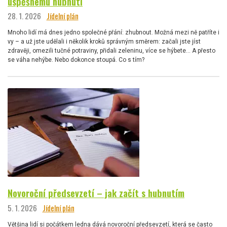
úspěšnému hubnutí
28. 1. 2026
Jídelní plán
Mnoho lidí má dnes jedno společné přání: zhubnout. Možná mezi ně patříte i
vy – a už jste udělali i několik kroků správným směrem: začali jste jíst
zdravěji, omezili tučné potraviny, přidali zeleninu, více se hýbete… A přesto
se váha nehýbe. Nebo dokonce stoupá. Co s tím?
Novoroční předsevzetí – jak začít s hubnutím
5. 1. 2026
Jídelní plán
Většina lidí si počátkem ledna dává novoroční předsevzetí, která se často