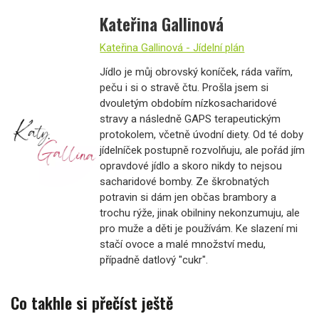
Kateřina Gallinová
Kateřina Gallinová - Jídelní plán
Jídlo je můj obrovský koníček, ráda vařím,
peču i si o stravě čtu. Prošla jsem si
dvouletým obdobím nízkosacharidové
stravy a následně GAPS terapeutickým
protokolem, včetně úvodní diety. Od té doby
jídelníček postupně rozvolňuju, ale pořád jím
opravdové jídlo a skoro nikdy to nejsou
sacharidové bomby. Ze škrobnatých
potravin si dám jen občas brambory a
trochu rýže, jinak obilniny nekonzumuju, ale
pro muže a děti je používám. Ke slazení mi
stačí ovoce a malé množství medu,
případně datlový "cukr".
Co takhle si přečíst ještě