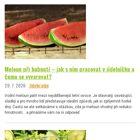
Meloun při hubnutí – jak s ním pracovat v jídelníčku a
čemu se vyvarovat?
29. 7. 2026
Jídelní plán
Vodní meloun patří mezi nejoblíbenější letní ovoce. Je šťavnatý, osvěžující,
sladký a pro mnoho lidí představuje ideální způsob, jak si zpříjemnit horké
dny. Často se ale setkáváme s otázkou, zda je meloun vhodný při redukci
hmotnosti… a přinášíme vám na ni odpověď.