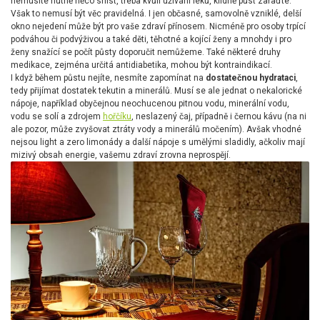
nemusíte nutně něco sníst, třeba kvůli užívání léků, klidně půst zařaďte.
Však to nemusí být věc pravidelná. I jen občasné, samovolně vzniklé, delší
okno nejedení může být pro vaše zdraví přínosem. Nicméně pro osoby trpící
podváhou či podvýživou a také děti, těhotné a kojící ženy a mnohdy i pro
ženy snažící se počít půsty doporučit nemůžeme. Také některé druhy
medikace, zejména určitá antidiabetika, mohou být kontraindikací.
I když během půstu nejíte, nesmíte zapomínat na
dostatečnou hydrataci
,
tedy přijímat dostatek tekutin a minerálů. Musí se ale jednat o nekalorické
nápoje, například obyčejnou neochucenou pitnou vodu, minerální vodu,
vodu se solí a zdrojem
hořčíku
, neslazený čaj, případně i černou kávu (na ni
ale pozor, může zvyšovat ztráty vody a minerálů močením). Avšak vhodné
nejsou light a zero limonády a další nápoje s umělými sladidly, ačkoliv mají
mizivý obsah energie, vašemu zdraví zrovna neprospějí.