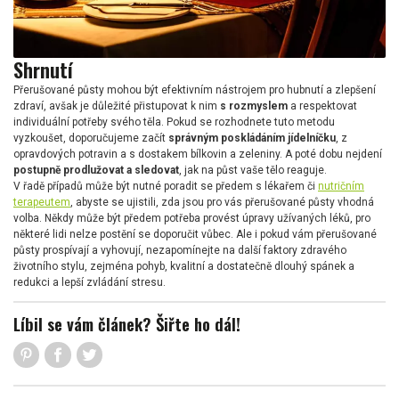
Shrnutí
Přerušované půsty mohou být efektivním nástrojem pro hubnutí a zlepšení
zdraví, avšak je důležité přistupovat k nim
s rozmyslem
a respektovat
individuální potřeby svého těla. Pokud se rozhodnete tuto metodu
vyzkoušet, doporučujeme začít
správným poskládáním jídelníčku
, z
opravdových potravin a s dostakem bílkovin a zeleniny. A poté dobu nejdení
postupně prodlužovat a sledovat
, jak na půst vaše tělo reaguje.
V řadě případů může být nutné poradit se předem s lékařem či
nutričním
terapeutem
, abyste se ujistili, zda jsou pro vás přerušované půsty vhodná
volba. Někdy může být předem potřeba provést úpravy užívaných léků, pro
některé lidi nelze postění se doporučit vůbec. Ale i pokud vám přerušované
půsty prospívají a vyhovují, nezapomínejte na další faktory zdravého
životního stylu, zejména pohyb, kvalitní a dostatečně dlouhý spánek a
redukci a lepší zvládání stresu.
Líbil se vám článek? Šiřte ho dál!