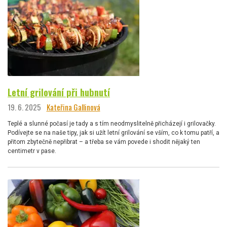
Letní grilování při hubnutí
19. 6. 2025
Kateřina Gallinová
Teplé a slunné počasí je tady a s tím neodmyslitelně přicházejí i grilovačky.
Podívejte se na naše tipy, jak si užít letní grilování se vším, co k tomu patří, a
přitom zbytečně nepřibrat – a třeba se vám povede i shodit nějaký ten
centimetr v pase.