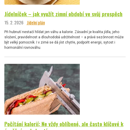
Jídelníček – jak využít zimní období ve svůj prospěch
15. 2. 2026
Jídelní plán
Při hubnutí nestačí hlídat jen váhu a kalorie. Zásadní je kvalita jídla, jeho
složení, pravidelnost a dlouhodobá udržitelnost – a právě sezónnost může
být velký pomocník. I v zimě se dá jíst chytře, podpořit energii, sytost i
hormonální rovnováhu.
Počítání kalorií: Ne vždy oblíbené, ale často klíčové k