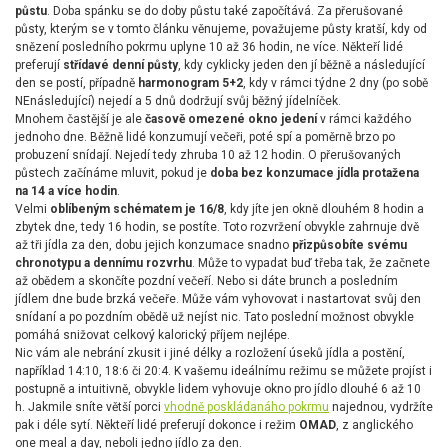
půstu
. Doba spánku se do doby půstu také započítává. Za přerušované
půsty, kterým se v tomto článku věnujeme, považujeme půsty kratší, kdy od
snězení posledního pokrmu uplyne 10 až 36 hodin, ne více. Někteří lidé
preferují
střídavé denní půsty
, kdy cyklicky jeden den jí běžně a následující
den se postí, případně
harmonogram 5+2
, kdy v rámci týdne 2 dny (po sobě
NEnásledující) nejedí a 5 dnů dodržují svůj běžný jídelníček.
Mnohem častější je ale
časově omezené okno jedení
v rámci každého
jednoho dne. Běžně lidé konzumují večeři, poté spí a poměrně brzo po
probuzení snídají. Nejedí tedy zhruba 10 až 12 hodin. O přerušovaných
půstech začínáme mluvit, pokud je
doba bez konzumace jídla protažena
na 14 a více hodin
.
Velmi
oblíbeným schématem je 16/8
, kdy jíte jen okně dlouhém 8 hodin a
zbytek dne, tedy 16 hodin, se postíte. Toto rozvržení obvykle zahrnuje dvě
až tři jídla za den, dobu jejich konzumace snadno
přizpůsobíte svému
chronotypu a dennímu rozvrhu
. Může to vypadat buď třeba tak, že začnete
až obědem a skončíte pozdní večeří. Nebo si dáte brunch a posledním
jídlem dne bude brzká večeře. Může vám vyhovovat i nastartovat svůj den
snídaní a po pozdním obědě už nejíst nic. Tato poslední možnost obvykle
pomáhá snižovat celkový kalorický příjem nejlépe.
Nic vám ale nebrání zkusit i jiné délky a rozložení úseků jídla a postění,
například 14:10, 18:6 či 20:4. K vašemu ideálnímu režimu se můžete projíst i
postupně a intuitivně, obvykle lidem vyhovuje okno pro jídlo dlouhé 6 až 10
h. Jakmile sníte větší porci
vhodně poskládanáho pokrmu
najednou, vydržíte
pak i déle sytí. Někteří lidé preferují dokonce i režim
OMAD
, z anglického
one meal a day, neboli jedno jídlo za den.