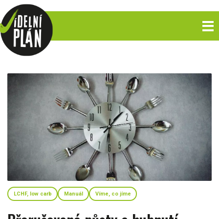
LCHF, low carb
Manuál
Víme, co jíme