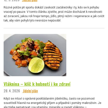
Různé potíže při sportu dokáží zaskočit začátečníky i ty, kdo se k pohybu
vracejí po pauze. V tomto článku zjistíte, proč může docházet k nevolnosti
až zvracení, jakou roli hraje tempo, jídlo, pitný režim i regenerace a jak cvičit
tak, aby vám pohyb tyto nesnáze nepůsobil.
Vláknina – klíč k hubnutí i ke zdraví
28. 4. 2026
Jídelní plán
Když se mluví o správně poskládaném jídelníčku, často se pozornost
soustředí hlavně na energetický příjem a případně i poměry makroživin. Je
ale třeba pamatovat i na vitamíny, minerály a rovněž vlákninu –