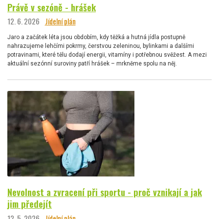
Právě v sezóně - hrášek
12. 6. 2026
Jídelní plán
Jaro a začátek léta jsou obdobím, kdy těžká a hutná jídla postupně
nahrazujeme lehčími pokrmy, čerstvou zeleninou, bylinkami a dalšími
potravinami, které tělu dodají energii, vitamíny i potřebnou svěžest. A mezi
aktuální sezónní suroviny patří hrášek – mrkněme spolu na něj.
Nevolnost a zvracení při sportu - proč vznikají a jak
jim předejít
12. 5. 2026
Jídelní plán