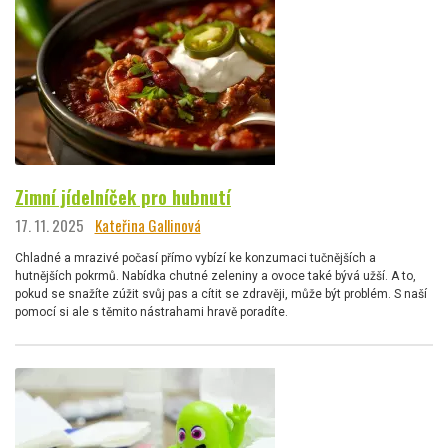
Zimní jídelníček pro hubnutí
17. 11. 2025
Kateřina Gallinová
Chladné a mrazivé počasí přímo vybízí ke konzumaci tučnějších a
hutnějších pokrmů. Nabídka chutné zeleniny a ovoce také bývá užší. A to,
pokud se snažíte zúžit svůj pas a cítit se zdravěji, může být problém. S naší
pomocí si ale s těmito nástrahami hravě poradíte.