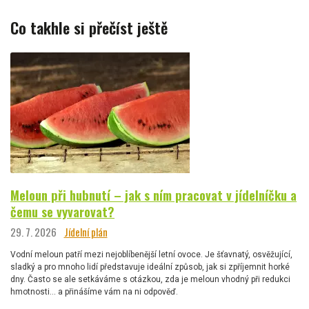
Co takhle si přečíst ještě
Meloun při hubnutí – jak s ním pracovat v jídelníčku a
čemu se vyvarovat?
29. 7. 2026
Jídelní plán
Vodní meloun patří mezi nejoblíbenější letní ovoce. Je šťavnatý, osvěžující,
sladký a pro mnoho lidí představuje ideální způsob, jak si zpříjemnit horké
dny. Často se ale setkáváme s otázkou, zda je meloun vhodný při redukci
hmotnosti… a přinášíme vám na ni odpověď.