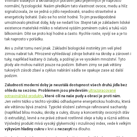
Vnímání sladkých a škrobnatých potravin jako příjemných je naprosto
normální, fyziologické. Našim předkům tato vlastnost ovoce, medu a hlíz
signalizovala, že se jedná o jídlo nejedovaté, snadno stravitelné a
energeticky bohaté. Dalo se ho sníst hodně. To jim pravděpodobně
umožňovalo přežívat doby, kdy se nedařil lov. Stejně tak je základem lidské
existence mateřské mléko s relativně vyšším poměrem cukrů a tuků vůči
bílkovinám. Dítě se proto kojí hodně a často. Rychle roste, vyvíjí se a je to
tak naprosto v pořádku.
Ani u zvířat tomu není jinak. Základní biologické instinkty jim velí před
zimou nabrat tuk. Přirozeně vyhledávají zdroje bohaté na škroby a zároveň i
tuky, například kaštany či žaludy, a požírají je ve vysokém množství. Tyto
plody ale mohou nalézt pouze na podzim. Během zimy se pak většiny
tukových zásob zbaví a cyklus nabírání sádla se opakuje zase až další
podzim.
Záludností moderní doby je neustálá dostupnost všech druhů jídla bez
ohledu na sezónu. Problémem jsou především
ultrazpracované
potravinářské produkty
, které cílí na naše pudy a obrací je proti nám.
Jen velmi těžko u těchto výrobků odhadujeme energetickou hodnotu, která
ale většinou bývá značná. Typické složení zahrnuje rafinované sacharidy
(například bílou mouku, škroby a cukry, džusy a koncentráty ovocných šťáv
či extrudáty), levné a ne právě zdravé rostlinné oleje a tuky a různá aditiva.
Výsledný produkt mívá vysoký glykemický i inzulínový index, vede k velkým
výkyvům hladiny cukru
v krvi a
nezasytí
na dlouho.