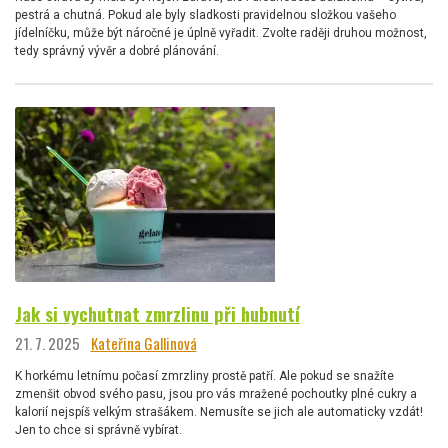
pestrá a chutná. Pokud ale byly sladkosti pravidelnou složkou vašeho
jídelníčku, může být náročné je úplně vyřadit. Zvolte raději druhou možnost,
tedy správný vývěr a dobré plánování.
Jak si vychutnat zmrzlinu při hubnutí
21. 7. 2025
Kateřina Gallinová
K horkému letnímu počasí zmrzliny prostě patří. Ale pokud se snažíte
zmenšit obvod svého pasu, jsou pro vás mražené pochoutky plné cukry a
kalorií nejspíš velkým strašákem. Nemusíte se jich ale automaticky vzdát!
Jen to chce si správně vybírat.