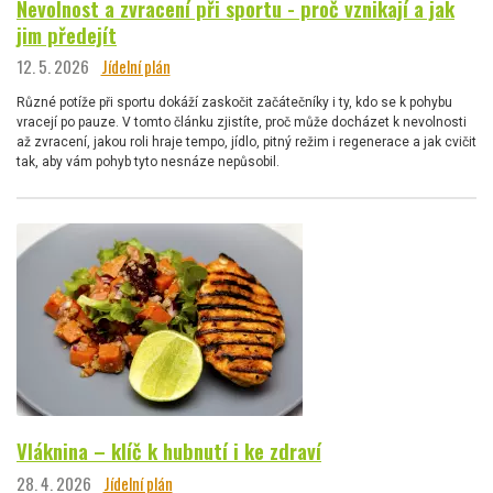
Nevolnost a zvracení při sportu - proč vznikají a jak
jim předejít
12. 5. 2026
Jídelní plán
Různé potíže při sportu dokáží zaskočit začátečníky i ty, kdo se k pohybu
vracejí po pauze. V tomto článku zjistíte, proč může docházet k nevolnosti
až zvracení, jakou roli hraje tempo, jídlo, pitný režim i regenerace a jak cvičit
tak, aby vám pohyb tyto nesnáze nepůsobil.
Vláknina – klíč k hubnutí i ke zdraví
28. 4. 2026
Jídelní plán