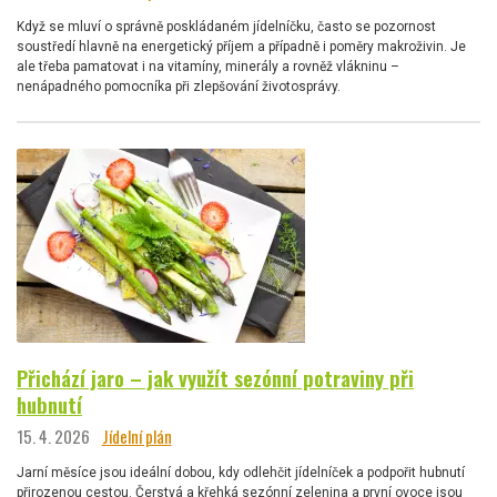
Když se mluví o správně poskládaném jídelníčku, často se pozornost
soustředí hlavně na energetický příjem a případně i poměry makroživin. Je
ale třeba pamatovat i na vitamíny, minerály a rovněž vlákninu –
nenápadného pomocníka při zlepšování životosprávy.
Přichází jaro – jak využít sezónní potraviny při
hubnutí
15. 4. 2026
Jídelní plán
Jarní měsíce jsou ideální dobou, kdy odlehčit jídelníček a podpořit hubnutí
přirozenou cestou. Čerstvá a křehká sezónní zelenina a první ovoce jsou