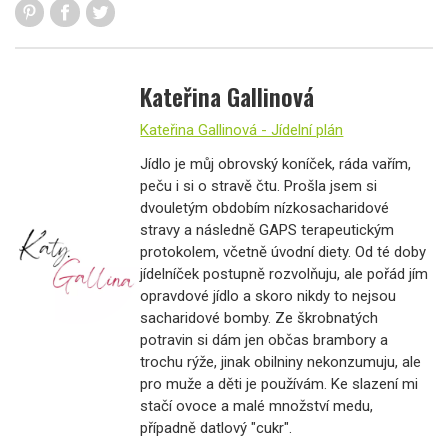
Kateřina Gallinová
Kateřina Gallinová - Jídelní plán
Jídlo je můj obrovský koníček, ráda vařím,
peču i si o stravě čtu. Prošla jsem si
dvouletým obdobím nízkosacharidové
stravy a následně GAPS terapeutickým
protokolem, včetně úvodní diety. Od té doby
jídelníček postupně rozvolňuju, ale pořád jím
opravdové jídlo a skoro nikdy to nejsou
sacharidové bomby. Ze škrobnatých
potravin si dám jen občas brambory a
trochu rýže, jinak obilniny nekonzumuju, ale
pro muže a děti je používám. Ke slazení mi
stačí ovoce a malé množství medu,
případně datlový "cukr".