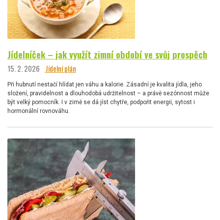
Jídelníček – jak využít zimní období ve svůj prospěch
15. 2. 2026
Jídelní plán
Při hubnutí nestačí hlídat jen váhu a kalorie. Zásadní je kvalita jídla, jeho
složení, pravidelnost a dlouhodobá udržitelnost – a právě sezónnost může
být velký pomocník. I v zimě se dá jíst chytře, podpořit energii, sytost i
hormonální rovnováhu.