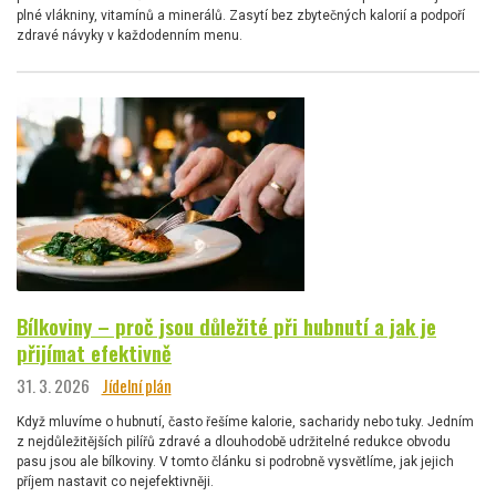
plné vlákniny, vitamínů a minerálů. Zasytí bez zbytečných kalorií a podpoří
zdravé návyky v každodenním menu.
Bílkoviny – proč jsou důležité při hubnutí a jak je
přijímat efektivně
31. 3. 2026
Jídelní plán
Když mluvíme o hubnutí, často řešíme kalorie, sacharidy nebo tuky. Jedním
z nejdůležitějších pilířů zdravé a dlouhodobě udržitelné redukce obvodu
pasu jsou ale bílkoviny. V tomto článku si podrobně vysvětlíme, jak jejich
příjem nastavit co nejefektivněji.