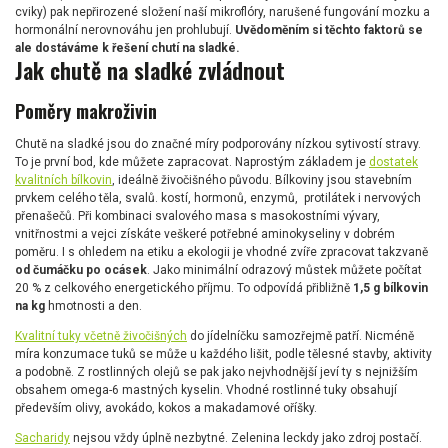
cviky) pak nepřirozené složení naší mikroflóry, narušené fungování mozku a
hormonální nerovnováhu jen prohlubují.
Uvědoměním si těchto faktorů se
ale dostáváme k řešení chutí na sladké.
Jak chutě na sladké zvládnout
Poměry makroživin
Chutě na sladké jsou do značné míry podporovány nízkou sytivostí stravy.
To je první bod, kde můžete zapracovat. Naprostým základem je
dostatek
kvalitních bílkovin
, ideálně živočišného původu. Bílkoviny jsou stavebním
prvkem celého těla, svalů. kostí, hormonů, enzymů, protilátek i nervových
přenašečů. Při kombinaci svalového masa s masokostními vývary,
vnitřnostmi a vejci získáte veškeré potřebné aminokyseliny v dobrém
poměru. I s ohledem na etiku a ekologii je vhodné zvíře zpracovat takzvaně
od čumáčku po ocásek
. Jako minimální odrazový můstek můžete počítat
20 % z celkového energetického příjmu. To odpovídá přibližně
1,5 g bílkovin
na kg
hmotnosti a den.
Kvalitní tuky včetně živočišných
do jídelníčku samozřejmě patří. Nicméně
míra konzumace tuků se může u každého lišit, podle tělesné stavby, aktivity
a podobně. Z rostlinných olejů se pak jako nejvhodnější jeví ty s nejnižším
obsahem omega-6 mastných kyselin. Vhodné rostlinné tuky obsahují
především olivy, avokádo, kokos a makadamové oříšky.
Sacharidy
nejsou vždy úplně nezbytné. Zelenina leckdy jako zdroj postačí.