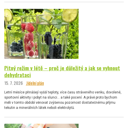
Pitný režim v létě – proč je důležitý a jak se vyhnout
dehydrataci
15. 7. 2026
Jídelní plán
Letní měsíce přinášejí vyšší teploty, více času stráveného venku, dovolené,
sportovní aktivity i pobyt na slunci… a také pocení. A právě proto bychom
měli v tomto období věnovat zvýšenou pozornost dostatečnému příjmu
tekutin a minerálních látek neboli elektrolytů.