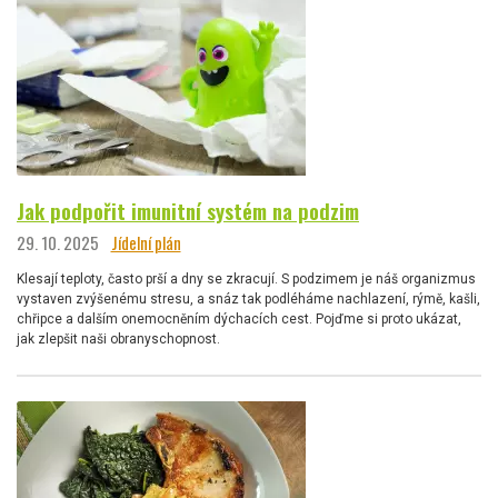
Jak podpořit imunitní systém na podzim
29. 10. 2025
Jídelní plán
Klesají teploty, často prší a dny se zkracují. S podzimem je náš organizmus
vystaven zvýšenému stresu, a snáz tak podléháme nachlazení, rýmě, kašli,
chřipce a dalším onemocněním dýchacích cest. Pojďme si proto ukázat,
jak zlepšit naši obranyschopnost.