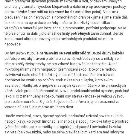
Navíc přesnými úpravami poměru makroživin a soli, přídavkem umělých
příchutí, glutamátu, vysokou křupavostí a dalšími propracovanými postupy
potravinářské firmy míří na takzvaný
bod slasti
(bliss point). Ve stavu
přebuzení našich nervových a hormonálních drah pak jíme a jíme stále dál,
bez ohledu na opravdové potřeby našeho těla. Nízký obsah bílkovin,
vitamínů a minerálů jen bezuzdné, s prominutím, požírání podporuje. Naše
tělo se chutí na další jídlo snaží
deficity potřebných živin
dohnat. Jenže
konzumací ultrazpracovaných potravinářských produktů se mu to
nepovede.
Do hry ještě vstupuje
narušování střevní mikroflóry
. Určité druhy baktérií
potřebujeme, aby trávení probíhalo správně, vstřebávaly se a někdy se i
přímo tvořily živiny nezbytné pro zdravé fungování našeho těla. A jiné
mikroorganismy nám naopak při přemnožení škodí. Dokonce mohou
ovlivňovat naše chutě. U některých lidí může při narušeném trávení
docházet ke vzniku opiodních látek z kaseinu či lepku, k projevům
závislosti. Nadbytek omega-6 mastných kyselin může kromě chronických
zánětlivých procesů přehnaně aktivovat endokanabinoidní systém, podobně
jako THC z marihuany. Prozkoumání osy střeva - mozek je velkou výzvou
pro současnou vědu. Signálů, že jsou naše střeva a jejich osazenstvo
vysoce důležité, ale máme už i dnes dost.
Umělé osvětlení, stres, špatný spánek, nadměrné užívání povzbuzujících
nápojů (kávy, kolových limonád, silného čaje apod.), toxické látky z prostředí
(včetně medikace, kosmetiky a drogérie) a případně i nevhodná fyzická
aktivita (celkově nízká, nebo se silně převládajícím kardiem nad silovými