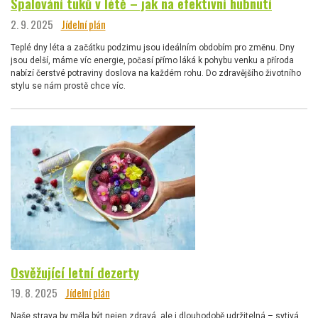
Spalování tuků v létě – jak na efektivní hubnutí
2. 9. 2025
Jídelní plán
Teplé dny léta a začátku podzimu jsou ideálním obdobím pro změnu. Dny
jsou delší, máme víc energie, počasí přímo láká k pohybu venku a příroda
nabízí čerstvé potraviny doslova na každém rohu. Do zdravějšího životního
stylu se nám prostě chce víc.
Osvěžující letní dezerty
19. 8. 2025
Jídelní plán
Naše strava by měla být nejen zdravá, ale i dlouhodobě udržitelná – sytivá,