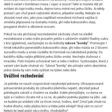
oběd či večeři v kombinaci masa / vajec a ovoce? Také si můžete dát při
snídani do čaje trošku medu, dejme tomu méně než jednu lžičku. A někdy
postačí i jen chuť pravé cejlonské skořice, případně vanilky. Nebojte se
zkoušet nové věci, jako jsou například neosolená míchaná vajíčka či
omeleta připravená na dostatku másla, ghí nebo kokosového oleje,
posypaná skořicí a obložená ovocem.
Pokud na vás přicházejí nezvladatelné záchvaty chutí na sladké
neočekávaně a nebo máte prozatím potíže s udržením stabilní hladiny cukru
v krvi (glykémie), nachystejte so do ledničky
tukové "bomby"
. Promixujte 1
hrnek tekutého panenského kokosového oleje, ghí nebo másla se 2 lžícemi
surového medu a směs rozdělte do formiček na čokoládové pralinky. Do
každého důlku nalijte přibližně jednu lžičku směsi. Nechejte ztuhnout v
mrazáku. Poté můžete uchovávat tam a nebo v lednici. Vyzkoušejte, která z
variant vám bude chutnat víc. Tukové "bomby" ale užívejte velmi obezřetně,
jedná dávka by vám měla vydržet na týden nebo déle.
Uvážlivé rozhodování
Je potřeba se naučit rozpoznávat návykovější potraviny. Ultrazpracované
potravinářské produkty do zdravého jídelníčku nepatří, obzvlášť pokud
potřebujete zatočit s chutěmi na sladké. Dobře přemýšlejte, co doma ve
spíži a v lednici chcete mít a co ne, do jakého podniku půjdete na jídlo. Jak
se budete po snědení cítit za třicet minut, hodinu, dvě? Zmizí pak chutě na
hodně dlouho, nebo přijdou brzo a třeba ještě silnější? Stojí vám to za to?
Nebylo by lepší pojíst něco jiného, vhodnějšího?