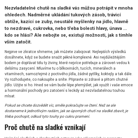
Nezvladatelné chutě na sladké vás můžou potrápit v mnoha
ohledech. Nadměrné ukládání tukových zásob, trávicí
obtíže, kazící se zuby, neustálé myšlenky na jídlo, hlavně
to nezdravé, cukrovka, nebo třeba bolesti hlavy, únava ...
kdo se hlásí? Ale nebojte se, existují možnosti, jak s tímhle
vším zatočit.
Nejprve ve zkratce shrneme, jak můžete zabojovat. Nejlepších výsledků
dosáhnete, když se budete snažit pěkně komplexně. Asi nejdůležitějším
bodem je dopřávat tělu ty živiny, které nejvíce potřebuje a zároveň vedou k
delšímu zasycení. Mluvíme tu o bílkovinách, tucích, minerálech a
vitamínech, samozřejmě z poctivého jídla, žádné pytlíky, koktejly a tak dále.
Vy rozhodujete, co nakoupíte a sníte. Připravte si zdravé a přitom chutné
jídlo. Užijte si ho. Hned se vám bude lépe přemýšlet, jak využít i vaše emoce
a hormonální pochody pro zatočení s leckdy až nezvladatelnou touhou
mlsat.
Pokud se chcete dozvědět víc, směle pokračujte ve čtení. Než se ale
dostaneme k jednotlivým radám, jak se úporných chutí na sladké zbavit, je
třeba pochopit, odkud tyto touhy po cukru pramení.
Proč chutě na sladké vznikají