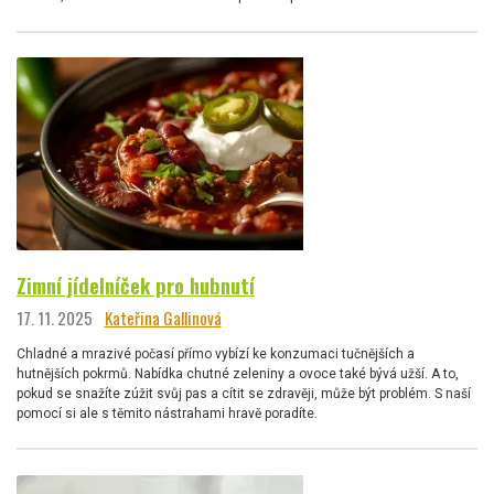
Zimní jídelníček pro hubnutí
17. 11. 2025
Kateřina Gallinová
Chladné a mrazivé počasí přímo vybízí ke konzumaci tučnějších a
hutnějších pokrmů. Nabídka chutné zeleniny a ovoce také bývá užší. A to,
pokud se snažíte zúžit svůj pas a cítit se zdravěji, může být problém. S naší
pomocí si ale s těmito nástrahami hravě poradíte.