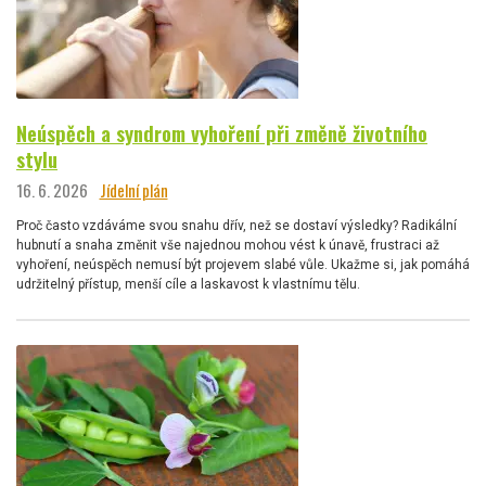
Neúspěch a syndrom vyhoření při změně životního
stylu
16. 6. 2026
Jídelní plán
Proč často vzdáváme svou snahu dřív, než se dostaví výsledky? Radikální
hubnutí a snaha změnit vše najednou mohou vést k únavě, frustraci až
vyhoření, neúspěch nemusí být projevem slabé vůle. Ukažme si, jak pomáhá
udržitelný přístup, menší cíle a laskavost k vlastnímu tělu.