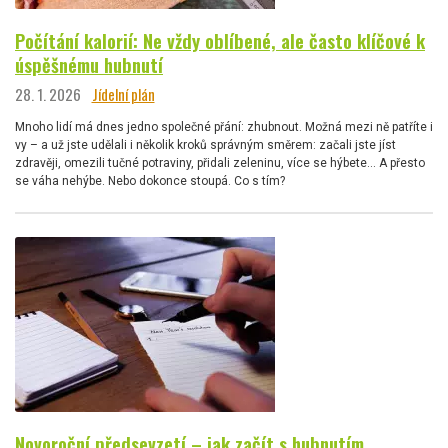
Počítání kalorií: Ne vždy oblíbené, ale často klíčové k
úspěšnému hubnutí
28. 1. 2026
Jídelní plán
Mnoho lidí má dnes jedno společné přání: zhubnout. Možná mezi ně patříte i
vy – a už jste udělali i několik kroků správným směrem: začali jste jíst
zdravěji, omezili tučné potraviny, přidali zeleninu, více se hýbete… A přesto
se váha nehýbe. Nebo dokonce stoupá. Co s tím?
Novoroční předsevzetí – jak začít s hubnutím