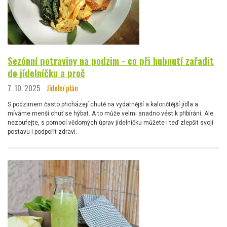
Sezónní potraviny na podzim - co při hubnutí zařadit
do jídelníčku a proč
7. 10. 2025
Jídelní plán
S podzimem často přicházejí chutě na vydatnější a kaloričtější jídla a
míváme menší chuť se hýbat. A to může velmi snadno vést k přibírání. Ale
nezoufejte, s pomocí vědomých úprav jídelníčku můžete i teď zlepšit svoji
postavu i podpořit zdraví.