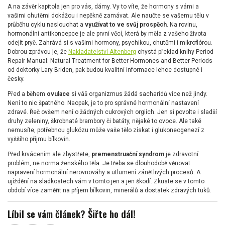
A na závěr kapitola jen pro vás, dámy. Vy to víte, že hormony s vámi a
vašimi chutěmi dokážou i nepěkně zamávat. Ale naučte se vašemu tělu v
průběhu cyklu naslouchat a
využívat to ve svůj prospěch
. Na rovinu,
hormonální antikoncepce je ale první věcí, která by měla z vašeho života
odejít pryč. Zahrává si s vašimi hormony, psychikou, chutěmi i mikroflórou.
Dobrou zprávou je, že
Nakladatelství Altenberg
chystá překlad knihy Period
Repair Manual: Natural Treatment for Better Hormones and Better Periods
od doktorky Lary Briden, pak budou kvalitní informace lehce dostupné i
česky.
Před a během
ovulace
si váš organizmus žádá sacharidů více než jindy.
Není to nic špatného. Naopak, je to pro správné hormonální nastavení
zdravé. Řeč ovšem není o žádných cukrových orgiích. Jen si povolte i sladší
druhy zeleniny, škrobnaté brambory či batáty, nějaké to ovoce. Ale také
nemusíte, potřebnou glukózu může vaše tělo získat i glukoneogenezí z
vyššího příjmu bílkovin.
Před krvácením ale zbystřete,
premenstruační syndrom
je zdravotní
problém, ne norma ženského těla. Je třeba se dlouhodobě věnovat
napravení hormonální nerovnováhy a utlumení zánětlivých procesů. A
ujíždění na sladkostech vám v tomto jen a jen škodí. Zkuste se v tomto
období více zaměřit na příjem bílkovin, minerálů a dostatek zdravých tuků.
Líbil se vám článek? Šiřte ho dál!