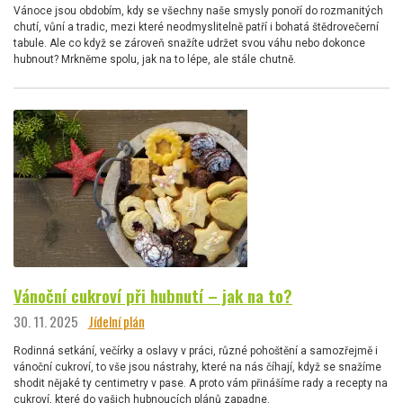
Vánoce jsou obdobím, kdy se všechny naše smysly ponoří do rozmanitých
chutí, vůní a tradic, mezi které neodmyslitelně patří i bohatá štědrovečerní
tabule. Ale co když se zároveň snažíte udržet svou váhu nebo dokonce
hubnout? Mrkněme spolu, jak na to lépe, ale stále chutně.
Vánoční cukroví při hubnutí – jak na to?
30. 11. 2025
Jídelní plán
Rodinná setkání, večírky a oslavy v práci, různé pohoštění a samozřejmě i
vánoční cukroví, to vše jsou nástrahy, které na nás číhají, když se snažíme
shodit nějaké ty centimetry v pase. A proto vám přinášíme rady a recepty na
cukroví, které do vašich hubnoucích plánů zapadne.