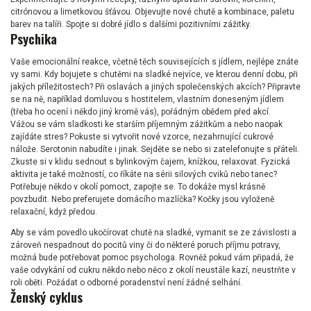
citrónovou a limetkovou šťávou. Objevujte nové chutě a kombinace, paletu
barev na talíři. Spojte si dobré jídlo s dalšími pozitivními zážitky.
Psychika
Vaše emocionální reakce, včetně těch souvisejících s jídlem, nejlépe znáte
vy sami. Kdy bojujete s chutěmi na sladké nejvíce, ve kterou denní dobu, při
jakých příležitostech? Při oslavách a jiných společenských akcích? Připravte
se na ně, například domluvou s hostitelem, vlastním doneseným jídlem
(třeba ho ocení i někdo jiný kromě vás), pořádným obědem před akcí.
Vážou se vám sladkosti ke starším příjemným zážitkům a nebo naopak
zajídáte stres? Pokuste si vytvořit nové vzorce, nezahrnující cukrové
nálože. Serotonin nabudíte i jinak. Sejděte se nebo si zatelefonujte s přáteli.
Zkuste si v klidu sednout s bylinkovým čajem, knížkou, relaxovat. Fyzická
aktivita je také možností, co říkáte na sérii silových cviků nebo tanec?
Potřebuje někdo v okolí pomoct, zapojte se. To dokáže mysl krásně
povzbudit. Nebo preferujete domácího mazlíčka? Kočky jsou vyloženě
relaxační, když předou.
Aby se vám povedlo ukočírovat chutě na sladké, vymanit se ze závislosti a
zároveň nespadnout do pocitů viny či do některé poruch příjmu potravy,
možná bude potřebovat pomoc psychologa. Rovněž pokud vám připadá, že
vaše odvykání od cukru někdo nebo něco z okolí neustále kazí, neustrňte v
roli oběti. Požádat o odborné poradenství není žádné selhání.
Ženský cyklus