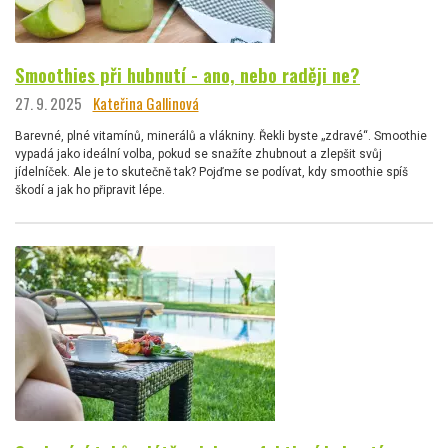
Smoothies při hubnutí - ano, nebo raději ne?
27. 9. 2025
Kateřina Gallinová
Barevné, plné vitamínů, minerálů a vlákniny. Řekli byste „zdravé“. Smoothie
vypadá jako ideální volba, pokud se snažíte zhubnout a zlepšit svůj
jídelníček. Ale je to skutečně tak? Pojďme se podívat, kdy smoothie spíš
škodí a jak ho připravit lépe.