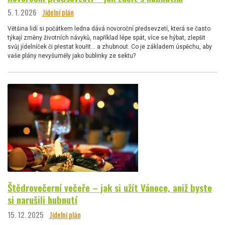
5. 1. 2026
Jídelní plán
Většina lidí si počátkem ledna dává novoroční předsevzetí, která se často
týkají změny životních návyků, například lépe spát, více se hýbat, zlepšit
svůj jídelníček či přestat kouřit… a zhubnout. Co je základem úspěchu, aby
vaše plány nevyšuměly jako bublinky ze sektu?
Štědrovečerní večeře – jak si užít Vánoce, aniž byste
si narušili hubnutí
15. 12. 2025
Jídelní plán