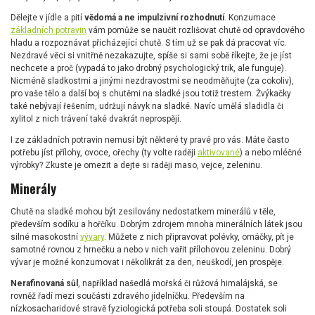
Dělejte v jídle a pití
vědomá a ne impulzivní rozhodnutí
. Konzumace
základních potravin
vám pomůže se naučit rozlišovat chutě od opravdového
hladu a rozpoznávat přicházející chutě. S tím už se pak dá pracovat víc.
Nezdravé věci si vnitřně nezakazujte, spíše si sami sobě říkejte, že je jíst
nechcete a proč (vypadá to jako drobný psychologický trik, ale funguje).
Nicméně sladkostmi a jinými nezdravostmi se neodměňujte (za cokoliv),
pro vaše tělo a další boj s chutěmi na sladké jsou totiž trestem. Žvýkačky
také nebývají řešením, udržují návyk na sladké. Navíc umělá sladidla či
xylitol z nich trávení také dvakrát neprospějí.
I ze základních potravin nemusí být některé ty pravé pro vás. Máte často
potřebu jíst přílohy, ovoce, ořechy (ty volte raději
aktivované
) a nebo mléčné
výrobky? Zkuste je omezit a dejte si raději maso, vejce, zeleninu.
Minerály
Chutě na sladké mohou být zesilovány nedostatkem minerálů v těle,
především sodíku a hořčíku. Dobrým zdrojem mnoha minerálních látek jsou
silné masokostní
vývary
. Můžete z nich připravovat polévky, omáčky, pít je
samotné rovnou z hrnečku a nebo v nich vařit přílohovou zeleninu. Dobrý
vývar je možné konzumovat i několikrát za den, neuškodí, jen prospěje.
Nerafinovaná sůl
, například našedlá mořská či růžová himalájská, se
rovněž řadí mezi součásti zdravého jídelníčku. Především na
nízkosacharidové stravě fyziologická potřeba soli stoupá. Dostatek soli