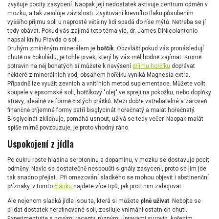
zvyšuje pocity zasycení. Naopak její nedostatek aktivuje centrum odměn v
mozku, a tak zesiluje závislosti. Zvyšování krevního tlaku působením
vyššího příjmu soli u naprosté většiny lidí spadá do říše mýtů. Netřeba se jí
tedy obávat. Pokud vás zajímá toto téma víc, dr. James DiNicolantonio
napsal knihu Pravda o soli.
Druhým zmíněným minerálem je
hořčík
. Obzvlášť pokud vás pronásledují
chutě na čokoládu, je tohle prvek, který by vás měl hodně zajímat. Kromě
potravin na něj bohatých si můžete k navýšení
příjmu hořčíku
dopřávat
některé z minerálních vod, obsahem hořčíku vyniká Magnesia extra.
Případně lze využít zevních a vnitřních metod suplementace. Můžete volit
koupele v epsomské soli, hořčíkový "olej" ve spreji na pokožku, nebo doplňky
stravy, ideálně ve formě čistých prášků. Mezi dobře vstřebatelné a zároveň
finančně příjemné formy patří bisglycinát hořečnatý a malát hořečnatý.
Bisglycinát zklidňuje, pomáhá usnout, užívá se tedy večer. Naopak malát
spíše mírně povzbuzuje, je proto vhodný ráno.
Uspokojení z jídla
Po cukru roste hladina serotoninu a dopaminu, v mozku se dostavuje pocit
odměny. Navíc se dostatečně nespouští signály zasycení, proto se jím jde
tak snadno přejíst. Při omezování sladkého se mohou objevit i abstinenční
příznaky, v tomto
článku
najdete více tipů, jak proti nim zabojovat.
Ale nejenom sladká jídla jsou ta, která si můžete
plně užívat
. Nebojte se
přidat dostatek nerafinované soli, zesiluje vnímání ostatních chutí.
Experimentujte s novými recepty, různými úpravami surovin, kořením,