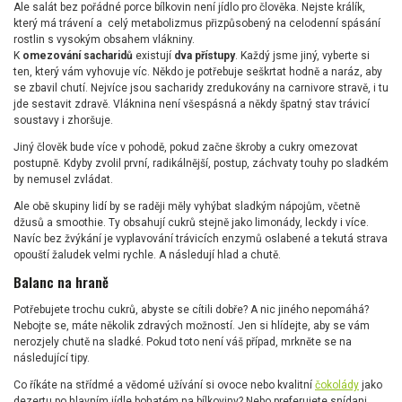
Ale salát bez pořádné porce bílkovin není jídlo pro člověka. Nejste králík,
který má trávení a celý metabolizmus přizpůsobený na celodenní spásání
rostlin s vysokým obsahem vlákniny.
K
omezování sacharidů
existují
dva přístupy
. Každý jsme jiný, vyberte si
ten, který vám vyhovuje víc. Někdo je potřebuje seškrtat hodně a naráz, aby
se zbavil chutí. Nejvíce jsou sacharidy zredukovány na carnivore stravě, i tu
jde sestavit zdravě. Vláknina není všespásná a někdy špatný stav trávicí
soustavy i zhoršuje.
Jiný člověk bude více v pohodě, pokud začne škroby a cukry omezovat
postupně. Kdyby zvolil první, radikálnější, postup, záchvaty touhy po sladkém
by nemusel zvládat.
Ale obě skupiny lidí by se raději měly vyhýbat sladkým nápojům, včetně
džusů a smoothie. Ty obsahují cukrů stejně jako limonády, leckdy i více.
Navíc bez žvýkání je vyplavování trávicích enzymů oslabené a tekutá strava
opouští žaludek velmi rychle. A následují hlad a chutě.
Balanc na hraně
Potřebujete trochu cukrů, abyste se cítili dobře? A nic jiného nepomáhá?
Nebojte se, máte několik zdravých možností. Jen si hlídejte, aby se vám
nerozjely chutě na sladké. Pokud toto není váš případ, mrkněte se na
následující tipy.
Co říkáte na střídmé a vědomé užívání si ovoce nebo kvalitní
čokolády
jako
dezertu po hlavním jídle bohatém na bílkoviny? Nebo preferujete snídani,