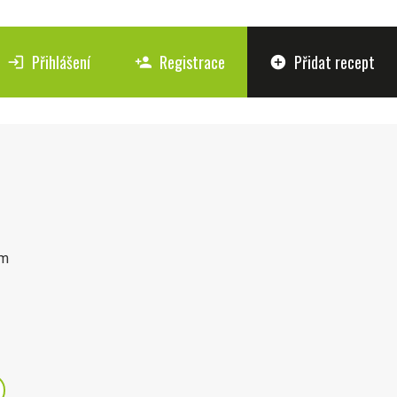
Přihlášení
Registrace
Přidat recept
login
person_add
add_circle
ým