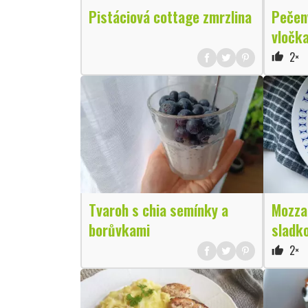
Pistáciová cottage zmrzlina
Pečený
vločk
2×
thumb_up
Tvaroh s chia semínky a
Mozzar
borůvkami
sladk
2×
thumb_up