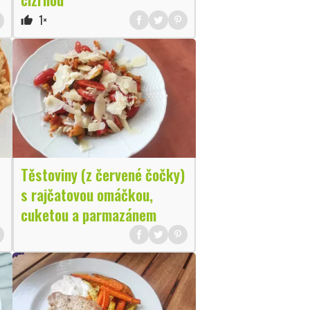
1×
thumb_up
Těstoviny (z červené čočky)
s rajčatovou omáčkou,
cuketou a parmazánem