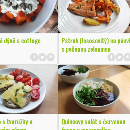
á dýně s cottage
Pstruh (lososovitý) na pánv
s pečenou zeleninou
 s tvarůžky a
Quinoovy salát s červenou
vým sýrem
řepou a mozzarellou