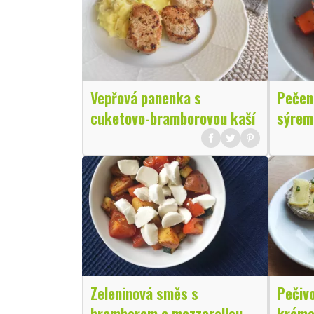
Vepřová panenka s
Pečen
cuketovo-bramborovou kaší
sýrem
Zeleninová směs s
Pečivo
bramborem a mozzarellou
krémo