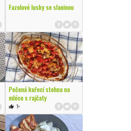
Fazolové lusky se slaninou
Pečená kuřecí stehna na
mléce s rajčaty
1×
thumb_up