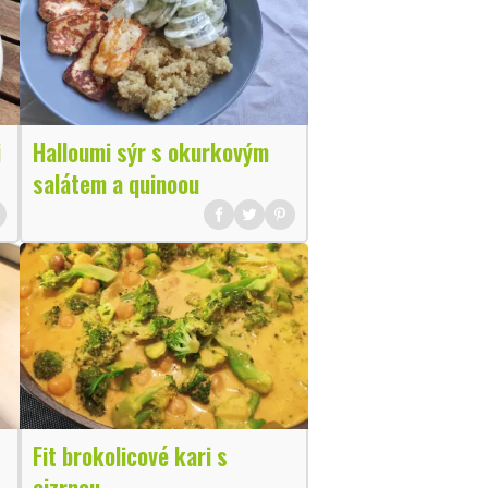
i
Halloumi sýr s okurkovým
salátem a quinoou
Fit brokolicové kari s
cizrnou