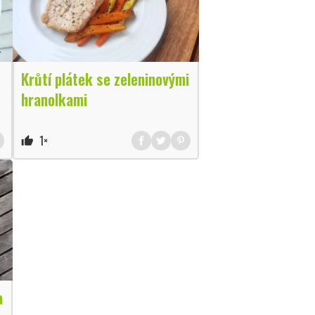
Krůtí plátek se zeleninovými
hranolkami
1×
thumb_up
a