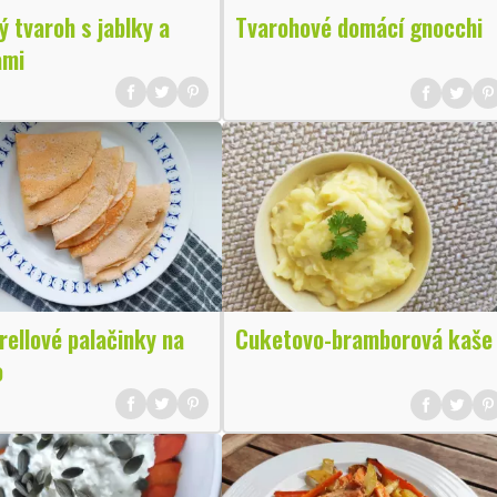
 tvaroh s jablky a
Tvarohové domácí gnocchi
ami
ellové palačinky na
Cuketovo-bramborová kaše
o