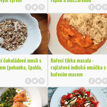
í čokoládové musli s
Kuřecí tikka masala -
em (pohanka, špalda,
rajčatová indická omáčka s
kuřecím masem