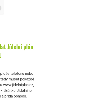
t Jídelní plán
u
a ploše telefonu nebo
už tedy muset pokaždé
u www.jidelniplan.cz,
 - tlačítko Jídelního
 a přidá pohodlí.