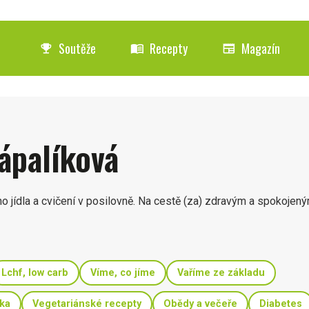
Soutěže
Recepty
Magazín
emoji_events
menu_book
newspaper
rápalíková
ho jídla a cvičení v posilovně. Na cestě (za) zdravým a spokojen
Lchf, low carb
Víme, co jíme
Vaříme ze základu
ka
Vegetariánské recepty
Obědy a večeře
Diabetes