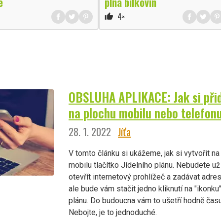
e
plná bílkovin
4×
thumb_up
OBSLUHA APLIKACE: Jak si přida
na plochu mobilu nebo telefon
28. 1. 2022
Jíťa
V tomto článku si ukážeme, jak si vytvořit n
mobilu tlačítko Jídelního plánu. Nebudete 
otevřít internetový prohlížeč a zadávat adres
ale bude vám stačit jedno kliknutí na "ikonku"
plánu. Do budoucna vám to ušetří hodně času
Nebojte, je to jednoduché.