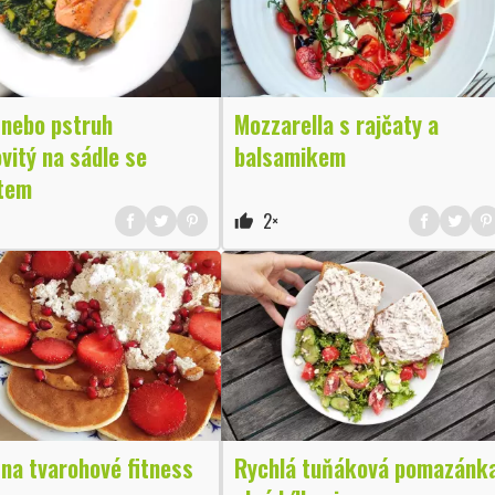
 nebo pstruh
Mozzarella s rajčaty a
vitý na sádle se
balsamikem
tem
2×
thumb_up
na tvarohové fitness
Rychlá tuňáková pomazánk