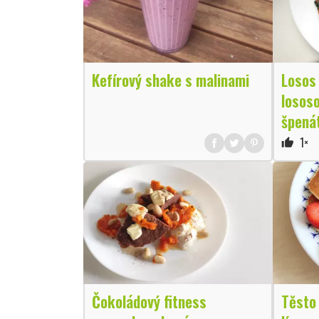
Kefírový shake s malinami
Losos
lososo
špená
1×
thumb_up
Čokoládový fitness
Těsto 