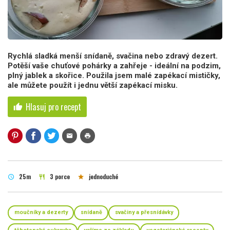
Rychlá sladká menší snídaně, svačina nebo zdravý dezert.
Potěší vaše chuťové pohárky a zahřeje - ideální na podzim,
plný jablek a skořice. Použila jsem malé zapékací mističky,
ale můžete použít i jednu větší zapékací misku.
Hlasuj pro recept
thumb_up
mail
print
25m
3 porce
jednoduché
schedule
restaurant
star
moučníky a dezerty
snídaně
svačiny a přesnídávky