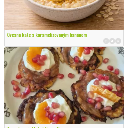
Ovesná kaše s karamelizovaným banánem