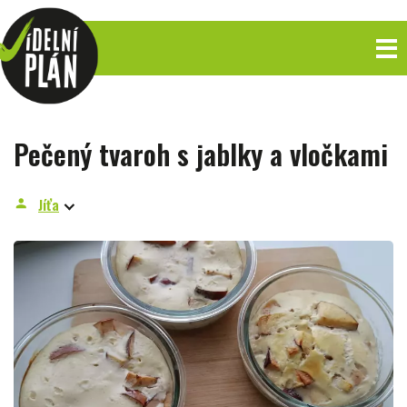
Pečený tvaroh s jablky a vločkami
Jíťa
person