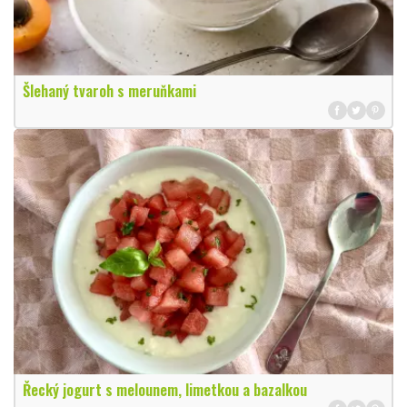
Šlehaný tvaroh s meruňkami
Řecký jogurt s melounem, limetkou a bazalkou