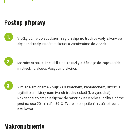
Postup přípravy
Vločky dáme do zapékací mísy a zalijeme trochou vody z konvice,
aby nabobtnaly. Přidáme skořici a zamícháme do vloček.
Mezitím si nakrájíme jablka na kostičky a dáme je do zapékacích
mističek na vločky. Posypeme skořicí.
V misce smícháme 2 vajíčka s tvarohem, kardamonem, skořicí a
erythritolem, který nám tvaroh trochu osladí (lze vynechat).
Nakonec tuto směs nalijeme do mističek na vločky a jablka a dáme
péct na cca 20 min při 180°C. Tvaroh se s pečením začne trochu
nafukovat.
Makronutrienty