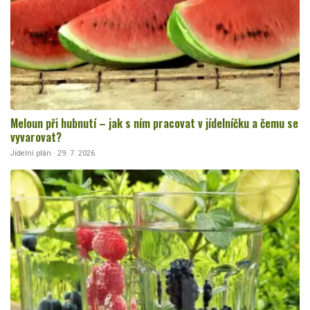
Meloun při hubnutí – jak s ním pracovat v jídelníčku a čemu se
vyvarovat?
Jídelní plán · 29. 7. 2026