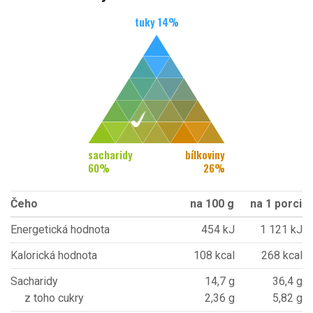
tuky
14
%
sacharidy
bílkoviny
60
%
26
%
Čeho
na 100 g
na 1 porci
Energetická hodnota
454 kJ
1 121 kJ
Kalorická hodnota
108 kcal
268 kcal
Sacharidy
14,7 g
36,4 g
z toho cukry
2,36 g
5,82 g