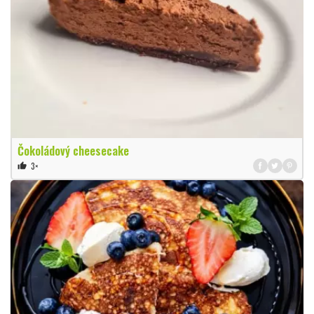
Čokoládový cheesecake
3×
thumb_up