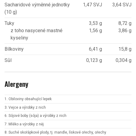
Sacharidové výměnné jednotky
1,47 SVJ
3,64 SVJ
(10 g)
Tuky
3,53 g
8,72 g
z toho nasycené mastné
1,56 g
3,86 g
kyseliny
Bílkoviny
6,41 g
15,8 g
Sůl
0,123 g
0,304 g
Alergeny
1. Obiloviny obsahující lepek
3. Vejce a výrobky z nich
6. Sójové boby (sója) a výrobky z nich
7. Mléko a výrobky z něj
8. Suché skořápkové plody, tj. mandle, lískové ořechy, ořechy