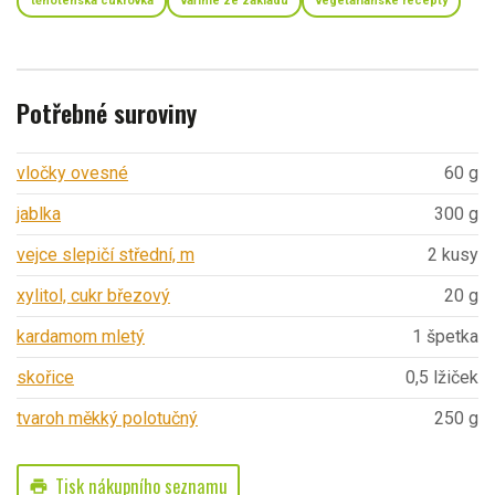
těhotenská cukrovka
vaříme ze základu
vegetariánské recepty
Potřebné suroviny
vločky ovesné
60 g
jablka
300 g
vejce slepičí střední, m
2 kusy
xylitol, cukr březový
20 g
kardamom mletý
1 špetka
skořice
0,5 lžiček
tvaroh měkký polotučný
250 g
Tisk nákupního seznamu
print