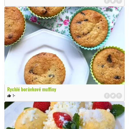
Rychlé borůvkové muffiny
1×
thumb_up