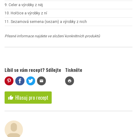
9. Celer a výrobky z něj
10. Hořčice a výrobky z ní
11. Sezamová semena (sezam) a výrobky z nich
Přesné informace najdete ve složení konkrétních produktů
Líbil se vám recept? Sdílejte
Tiskněte
mail
print
Hlasuj pro recept
thumb_up