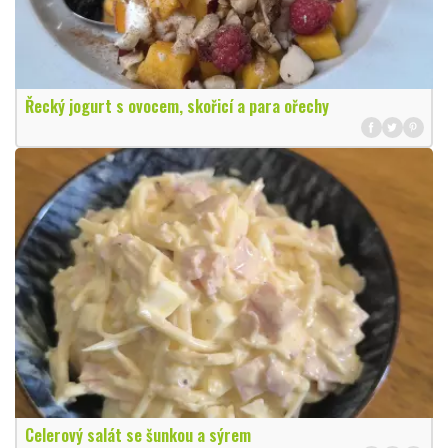
Řecký jogurt s ovocem, skořicí a para ořechy
Celerový salát se šunkou a sýrem