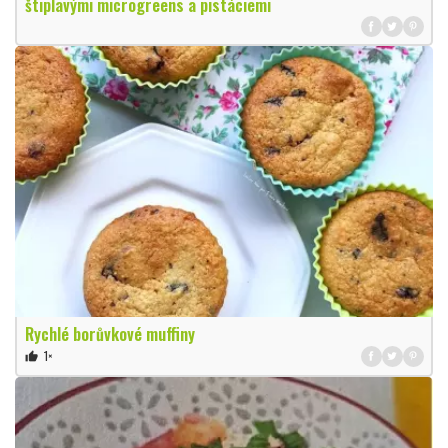
štiplavými microgreens a pistáciemi
Rychlé borůvkové muffiny
1×
thumb_up