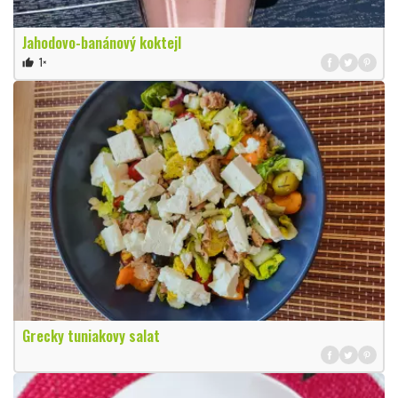
Jahodovo-banánový koktejl
1×
thumb_up
Grecky tuniakovy salat