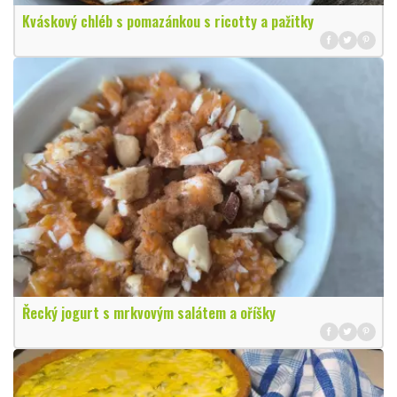
Kváskový chléb s pomazánkou s ricotty a pažitky
Řecký jogurt s mrkvovým salátem a oříšky