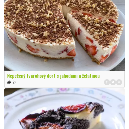
Nepečený tvarohový dort s jahodami a želatinou
2×
thumb_up