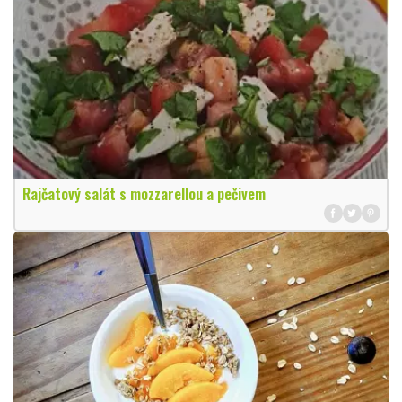
Rajčatový salát s mozzarellou a pečivem