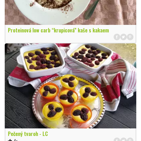
Proteinová low carb “krupicová” kaše s kakaem
Pečený tvaroh - LC
4×
thumb_up