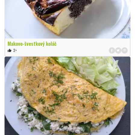
Makovo-švestkový koláč
2×
thumb_up