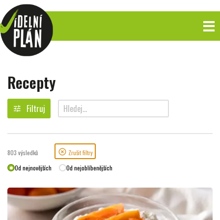
Recepty
Filtruj
tune
search
highlight_off
803
výsledků
Zrušit filtry
Od nejnovějších
Od nejoblíbenějších