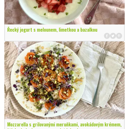
Řecký jogurt s melounem, limetkou a bazalkou
Mozzarella s grilovanými meruňkami, avokádovým krémem,