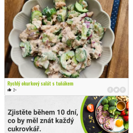
Rychlý okurkový salát s tuňákem
2×
thumb_up