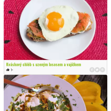
Kváskový chléb s uzeným lososem a vajíčkem
1×
thumb_up