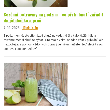
Sezónní potraviny na podzim - co při hubnutí zařadit
do jídelníčku a proč
7. 10. 2025
Jídelní plán
S podzimem často přicházejí chutě na vydatnější a kaloričtější jídla a
míváme menší chuť se hýbat. A to může velmi snadno vést k přibírání. Ale
nezoufejte, s pomocí vědomých úprav jídelníčku můžete i teď zlepšit svoji
postavu i podpořit zdraví.