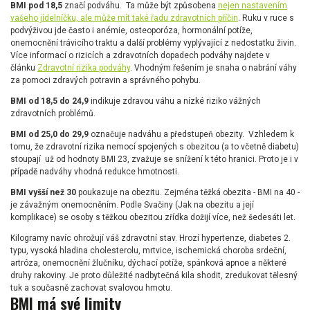
BMI pod 18,5
značí podváhu. Ta může být způsobena
nejen nastavením
vašeho jídelníčku, ale může mít také řadu zdravotních příčin
. Ruku v ruce s
podvýživou jde často i anémie, osteoporóza, hormonální potíže,
onemocnění trávicího traktu a další problémy vyplývající z nedostatku živin.
Více informací o rizicích a zdravotních dopadech podváhy najdete v
článku
Zdravotní rizika podváhy
. Vhodným řešením je snaha o nabrání váhy
za pomoci zdravých potravin a správného pohybu.
BMI od 18,5 do 24,9
indikuje zdravou váhu a nízké riziko vážných
zdravotních problémů.
BMI od 25,0 do 29,9
označuje nadváhu a předstupeň obezity. Vzhledem k
tomu, že zdravotní rizika nemocí spojených s obezitou (a to včetně diabetu)
stoupají už od hodnoty BMI 23, zvažuje se snížení k této hranici. Proto je i v
případě nadváhy vhodná redukce hmotnosti.
BMI vyšší než 30
poukazuje na obezitu. Zejména těžká obezita - BMI na 40 -
je závažným onemocněním. Podle Svačiny (Jak na obezitu a její
komplikace) se osoby s těžkou obezitou zřídka dožijí více, než šedesáti let.
Kilogramy navíc ohrožují váš zdravotní stav. Hrozí hypertenze, diabetes 2.
typu, vysoká hladina cholesterolu, mrtvice, ischemická choroba srdeční,
artróza, onemocnění žlučníku, dýchací potíže, spánková apnoe a některé
druhy rakoviny. Je proto důležité nadbytečná kila shodit, zredukovat tělesný
tuk a současně zachovat svalovou hmotu.
BMI má své limity