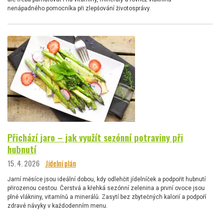
nenápadného pomocníka při zlepšování životosprávy.
Přichází jaro – jak využít sezónní potraviny při
hubnutí
15. 4. 2026
Jídelní plán
Jarní měsíce jsou ideální dobou, kdy odlehčit jídelníček a podpořit hubnutí
přirozenou cestou. Čerstvá a křehká sezónní zelenina a první ovoce jsou
plné vlákniny, vitamínů a minerálů. Zasytí bez zbytečných kalorií a podpoří
zdravé návyky v každodenním menu.