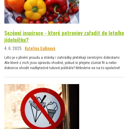
Sezónní inspirace - které potraviny zařadit do letního
jídelníčku?
4. 6. 2025
Kateřina Gallinová
Léto je v plném proudu a stánky i zahrádky přetékají čerstvými dobrotami.
Ale které z nich jsou opravdu vhodné, pokud si přejete zůstat fit a nebo
dokonce shodit nadbytečné tukové polštáře? Mrkněme se na to společně!