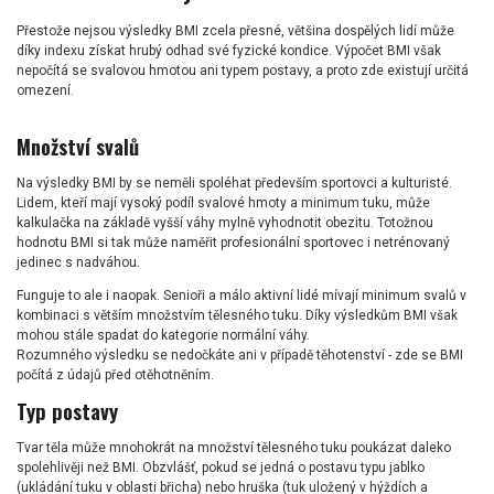
Přestože nejsou výsledky BMI zcela přesné, většina dospělých lidí může
díky indexu získat hrubý odhad své fyzické kondice. Výpočet BMI však
nepočítá se svalovou hmotou ani typem postavy, a proto zde existují určitá
omezení.
Množství svalů
Na výsledky BMI by se neměli spoléhat především sportovci a kulturisté.
Lidem, kteří mají vysoký podíl svalové hmoty a minimum tuku, může
kalkulačka na základě vyšší váhy mylně vyhodnotit obezitu. Totožnou
hodnotu BMI si tak může naměřit profesionální sportovec i netrénovaný
jedinec s nadváhou.
Funguje to ale i naopak. Senioři a málo aktivní lidé mívají minimum svalů v
kombinaci s větším množstvím tělesného tuku. Díky výsledkům BMI však
mohou stále spadat do kategorie normální váhy.
Rozumného výsledku se nedočkáte ani v případě těhotenství - zde se BMI
počítá z údajů před otěhotněním.
Typ postavy
Tvar těla může mnohokrát na množství tělesného tuku poukázat daleko
spolehlivěji než BMI. Obzvlášť, pokud se jedná o postavu typu jablko
(ukládání tuku v oblasti břicha) nebo hruška (tuk uložený v hýždích a