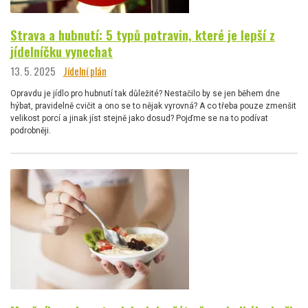
Strava a hubnutí: 5 typů potravin, které je lepší z
jídelníčku vynechat
13. 5. 2025
Jídelní plán
Opravdu je jídlo pro hubnutí tak důležité? Nestačilo by se jen během dne
hýbat, pravidelně cvičit a ono se to nějak vyrovná? A co třeba pouze zmenšit
velikost porcí a jinak jíst stejně jako dosud? Pojďme se na to podívat
podrobněji.