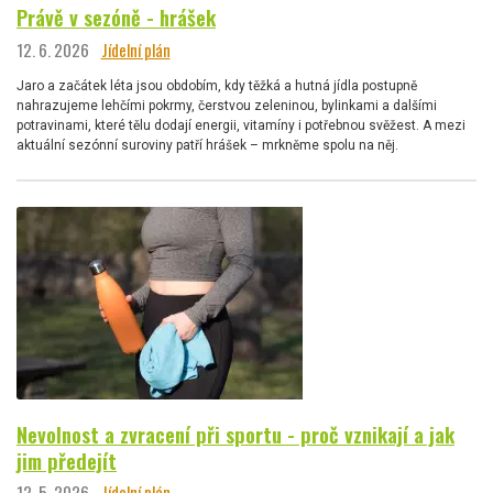
Právě v sezóně - hrášek
12. 6. 2026
Jídelní plán
Jaro a začátek léta jsou obdobím, kdy těžká a hutná jídla postupně
nahrazujeme lehčími pokrmy, čerstvou zeleninou, bylinkami a dalšími
potravinami, které tělu dodají energii, vitamíny i potřebnou svěžest. A mezi
aktuální sezónní suroviny patří hrášek – mrkněme spolu na něj.
Nevolnost a zvracení při sportu - proč vznikají a jak
jim předejít
12. 5. 2026
Jídelní plán