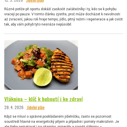
Různé potíže při sportu dokáží zaskočit začátečníky i ty, kdo se k pohybu
vracejí po pauze. V tomto článku zjistíte, proč může docházet k nevolnosti
až zvracení, jakou roli hraje tempo, jídlo, pitný režim i regenerace a jak cvičit
tak, aby vám pohyb tyto nesnáze nepůsobil.
Vláknina – klíč k hubnutí i ke zdraví
28. 4. 2026
Jídelní plán
Když se mluví o správně poskládaném jídelníčku, často se pozornost
soustředí hlavně na energetický příjem a případně i poměry makroživin. Je
ale třeba pamatovat i na vitamíny, minerály a rovněž vlákninu –