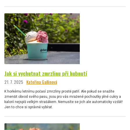
Jak si vychutnat zmrzlinu při hubnutí
21. 7. 2025
Kateřina Gallinová
K horkému letnímu počasí zmrzliny prostě patří. Ale pokud se snažíte
zmenšit obvod svého pasu, jsou pro vás mražené pochoutky plné cukry a
kalorií nejspíš velkým strašákem. Nemusíte se jich ale automaticky vzdát!
Jen to chce si správně vybírat.