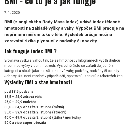
BMI - co to je a jak fungje
7. 1. 2020
BMI (z anglického Body Mass Index) udává index tělesné
hmotnosti na základě výšky a váhy. Výpočet BMI pracuje na
nepřímém měření tuku v těle. Výsledek určuje možná
zdravotní rizika plynoucí z nadváhy či obezity.
Jak funguje index BMI ?
Srovnává výšku s váhou tak, že se hmotnost v kilogramech vydělí druhou
mocninou výšky v centimetrech. Výsledné číslo se zařadí do jedné z
kategorií a slouží jako indikátor zdravé váhy, podváhy, nadváhy či obezity.
Jeho využití není vhodné v případě dětí, sportovců, seniorů a těhotných žen.
Výsledky BMI a stav hmotnosti
pod 18,5 podváha
18,5 – 24,9 zdravá váha
25,0 – 29,9 nadváha
30,0 – 34,9 obezita 1. stupně (mírná)
35,0 – 39,9 obezita 2. stupně (střední)
40,0 – 49,9 obezita 3. stupně (těžká / morbidní)
50,0 a více super obezita