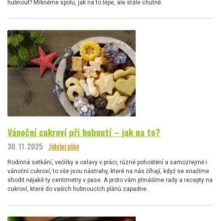
hubnout? Mrkněme spolu, jak na to lépe, ale stále chutně.
Vánoční cukroví při hubnutí – jak na to?
30. 11. 2025
Jídelní plán
Rodinná setkání, večírky a oslavy v práci, různé pohoštění a samozřejmě i
vánoční cukroví, to vše jsou nástrahy, které na nás číhají, když se snažíme
shodit nějaké ty centimetry v pase. A proto vám přinášíme rady a recepty na
cukroví, které do vašich hubnoucích plánů zapadne.