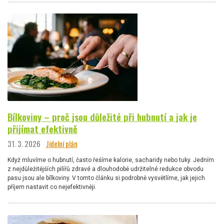
Bílkoviny – proč jsou důležité při hubnutí a jak je
přijímat efektivně
31. 3. 2026
Jídelní plán
Když mluvíme o hubnutí, často řešíme kalorie, sacharidy nebo tuky. Jedním
z nejdůležitějších pilířů zdravé a dlouhodobě udržitelné redukce obvodu
pasu jsou ale bílkoviny. V tomto článku si podrobně vysvětlíme, jak jejich
příjem nastavit co nejefektivněji.