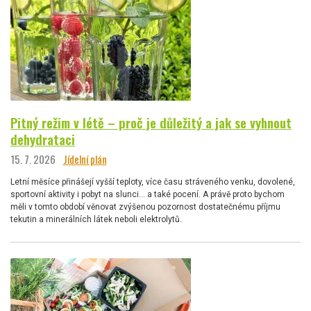
Pitný režim v létě – proč je důležitý a jak se vyhnout
dehydrataci
15. 7. 2026
Jídelní plán
Letní měsíce přinášejí vyšší teploty, více času stráveného venku, dovolené,
sportovní aktivity i pobyt na slunci… a také pocení. A právě proto bychom
měli v tomto období věnovat zvýšenou pozornost dostatečnému příjmu
tekutin a minerálních látek neboli elektrolytů.