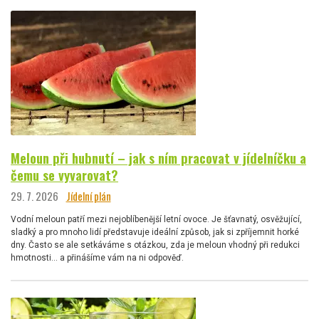
Meloun při hubnutí – jak s ním pracovat v jídelníčku a
čemu se vyvarovat?
29. 7. 2026
Jídelní plán
Vodní meloun patří mezi nejoblíbenější letní ovoce. Je šťavnatý, osvěžující,
sladký a pro mnoho lidí představuje ideální způsob, jak si zpříjemnit horké
dny. Často se ale setkáváme s otázkou, zda je meloun vhodný při redukci
hmotnosti… a přinášíme vám na ni odpověď.