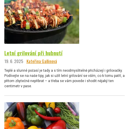
Letní grilování při hubnutí
19. 6. 2025
Kateřina Gallinová
Teplé a slunné počasí je tady a s tím neodmyslitelně přicházejí i grilovačky.
Podívejte se na naše tipy, jak si užít letní grilování se vším, co k tomu patří, a
přitom zbytečně nepřibrat – a třeba se vám povede i shodit nějaký ten
centimetr v pase.