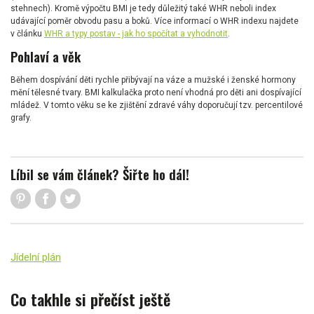
stehnech). Kromě výpočtu BMI je tedy důležitý také WHR neboli index
udávající poměr obvodu pasu a boků. Více informací o WHR indexu najdete
v článku
WHR a typy postav - jak ho spočítat a vyhodnotit
.
Pohlaví a věk
Během dospívání děti rychle přibývají na váze a mužské i ženské hormony
mění tělesné tvary. BMI kalkulačka proto není vhodná pro děti ani dospívající
mládež. V tomto věku se ke zjištění zdravé váhy doporučují tzv. percentilové
grafy.
Líbil se vám článek? Šiřte ho dál!
Jídelní plán
Co takhle si přečíst ještě