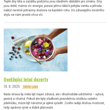
Teplé dny léta a začátku podzimu jsou ideálním obdobím pro změnu. Dny
jsou delší, máme víc energie, počasí přímo láká k pohybu venku a příroda
nabízí čerstvé potraviny doslova na každém rohu. Do zdravějšího životního
stylu se nám prostě chce víc.
Osvěžující letní dezerty
19. 8. 2025
Jídelní plán
Naše strava by měla být nejen zdravá, ale i dlouhodobě udržitelná – sytivá,
pestrá a chutná. Pokud ale byly sladkosti pravidelnou složkou vašeho
jídelníčku, může být náročné je úplně vyřadit. Zvolte raději druhou možnost,
tedy správný vývěr a dobré plánování.