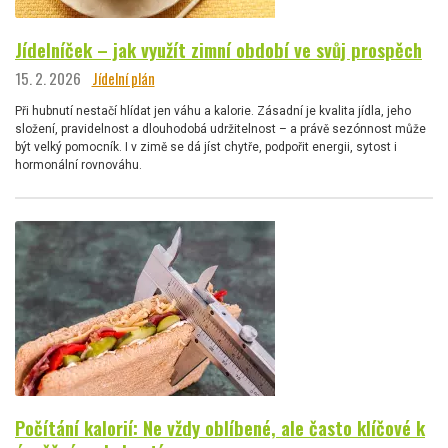
Jídelníček – jak využít zimní období ve svůj prospěch
15. 2. 2026
Jídelní plán
Při hubnutí nestačí hlídat jen váhu a kalorie. Zásadní je kvalita jídla, jeho
složení, pravidelnost a dlouhodobá udržitelnost – a právě sezónnost může
být velký pomocník. I v zimě se dá jíst chytře, podpořit energii, sytost i
hormonální rovnováhu.
Počítání kalorií: Ne vždy oblíbené, ale často klíčové k