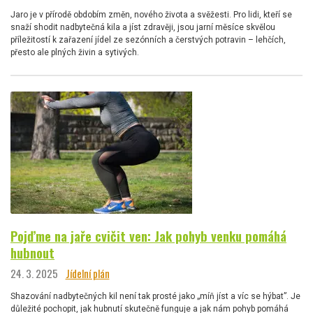
Jaro je v přírodě obdobím změn, nového života a svěžesti. Pro lidi, kteří se
snaží shodit nadbytečná kila a jíst zdravěji, jsou jarní měsíce skvělou
příležitostí k zařazení jídel ze sezónních a čerstvých potravin – lehčích,
přesto ale plných živin a sytivých.
Pojďme na jaře cvičit ven: Jak pohyb venku pomáhá
hubnout
24. 3. 2025
Jídelní plán
Shazování nadbytečných kil není tak prosté jako „míň jíst a víc se hýbat”. Je
důležité pochopit, jak hubnutí skutečně funguje a jak nám pohyb pomáhá