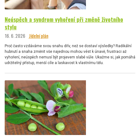
Neúspěch a syndrom vyhoření při změně životního
stylu
16. 6. 2026
Jídelní plán
Proč často vzdáváme svou snahu dřív, než se dostaví výsledky? Radikální
hubnutí a snaha změnit vše najednou mohou vést k únavě, frustraci až
vyhoření, neúspěch nemusí být projevem slabé vůle. Ukažme si, jak pomáhá
udržitelný přístup, menší cíle a laskavost k vlastnímu tělu.