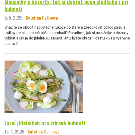
Moučníky a dezerty: Jak si dopřát něco sladkého i při
hubnutí
5. 5. 2025
Kateřina Gallinová
Snažíte se shodit nadbytečné tukové polštáře a zredukovat obvod pasu a
rádi byste si, alespoň občas zamlsali? Poradíme, jak si moučníky a dezerty
vybírat a jak je do jídelníčku zařadit, aniž byste ohrozili cestu k vaší vysněné
postavě.
Jarní jídelníček pro zdravé hubnutí
15. 4. 2025
Kateřina Gallinová