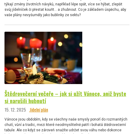
týkají změny životních návyků, například lépe spát, více se hýbat, zlepšit
svůj jídelníček či přestat kouřit… a zhubnout. Co je základem úspěchu, aby
vaše plány nevyšuměly jako bublinky ze sektu?
Štědrovečerní večeře – jak si užít Vánoce, aniž byste
si narušili hubnutí
15. 12. 2025
Jídelní plán
Vánoce jsou obdobím, kdy se všechny naše smysly ponoří do rozmanitých
chutí, vůní a tradic, mezi které neodmyslitelně patří i bohatá štědrovečerní
tabule. Ale co když se zároveň snažíte udržet svou váhu nebo dokonce