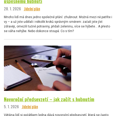
úspěšnému hubnutí
28. 1. 2026
Jídelní plán
Mnoho lidí má dnes jedno společné přání: zhubnout. Možná mezi ně patříte i
vy – a už jste udělali i několik kroků správným směrem: začali jste jíst
zdravěji, omezili tučné potraviny, přidali zeleninu, více se hýbete… A přesto
se váha nehýbe. Nebo dokonce stoupá. Co s tím?
Novoroční předsevzetí – jak začít s hubnutím
5. 1. 2026
Jídelní plán
Většina lidí si počátkem ledna dává novoroční předsevzetí, která se často