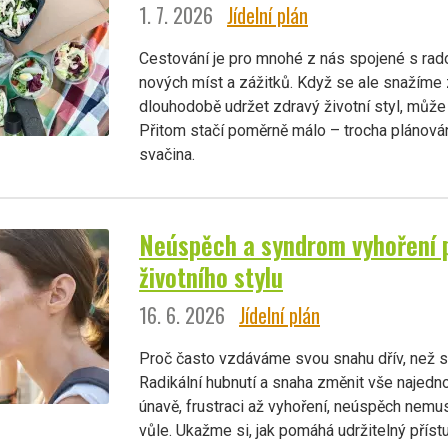
1. 7. 2026
Jídelní plán
Cestování je pro mnohé z nás spojené s rad
nových míst a zážitků. Když se ale snažíme
dlouhodobě udržet zdravý životní styl, může 
Přitom stačí poměrně málo – trocha plánován
svačina.
Neúspěch a syndrom vyhoření 
životního stylu
16. 6. 2026
Jídelní plán
Proč často vzdáváme svou snahu dřív, než 
Radikální hubnutí a snaha změnit vše najed
únavě, frustraci až vyhoření, neúspěch nemu
vůle. Ukažme si, jak pomáhá udržitelný přístu