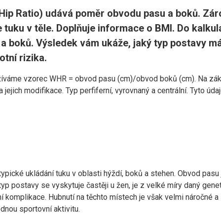
Hip Ratio) udává poměr obvodu pasu a boků. Záro
e tuku v těle. Doplňuje informace o BMI. Do kalku
a boků. Výsledek vám ukáže, jaký typ postavy m
tní rizika.
žíváme vzorec WHR = obvod pasu (cm)/obvod boků (cm). Na zákl
 jejich modifikace. Typ perfiferní, vyrovnaný a centrální. Tyto úd
 typické ukládání tuku v oblasti hýždí, boků a stehen. Obvod pasu
yp postavy se vyskytuje častěji u žen, je z velké míry daný gene
í komplikace. Hubnutí na těchto místech je však velmi náročné a
dnou sportovní aktivitu.