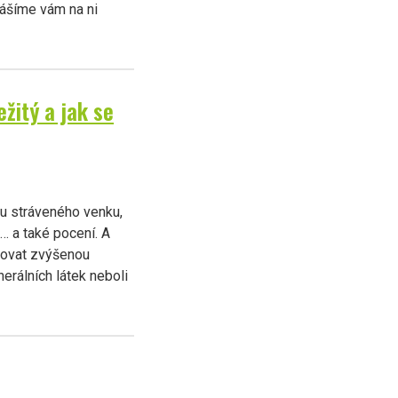
nášíme vám na ni
ežitý a jak se
asu stráveného venku,
i… a také pocení. A
novat zvýšenou
erálních látek neboli