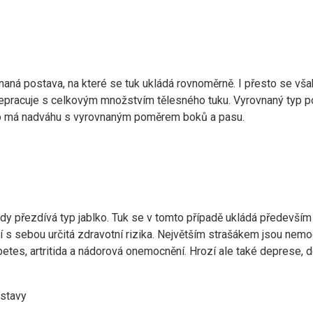
aná postava, na které se tuk ukládá rovnoměrně. I přesto se vša
 nepracuje s celkovým množstvím tělesného tuku. Vyrovnaný typ 
kdo má nadváhu s vyrovnaným poměrem boků a pasu.
dy přezdívá typ jablko. Tuk se v tomto případě ukládá především 
áší s sebou určitá zdravotní rizika. Největším strašákem jsou nem
abetes, artritida a nádorová onemocnění. Hrozí ale také deprese,
ostavy