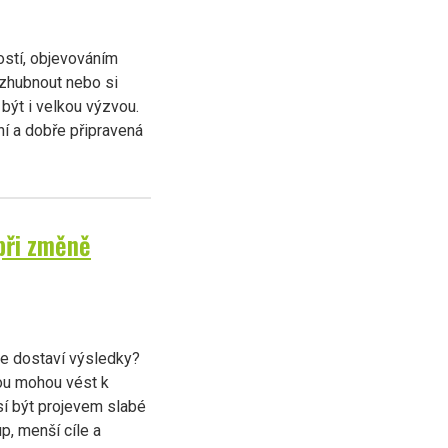
ostí, objevováním
 zhubnout nebo si
být i velkou výzvou.
í a dobře připravená
při změně
se dostaví výsledky?
nou mohou vést k
sí být projevem slabé
p, menší cíle a