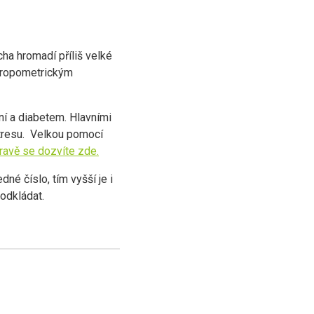
cha hromadí příliš velké
ntropometrickým
ní a diabetem. Hlavními
tresu. Velkou pomocí
travě se dozvíte zde.
né číslo, tím vyšší je i
 odkládat.