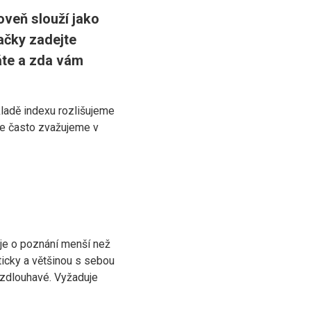
veň slouží jako
lačky zadejte
áte a zda vám
adě indexu rozlišujeme
aje často zvažujeme v
 je o poznání menší než
ticky a většinou s sebou
 zdlouhavé. Vyžaduje