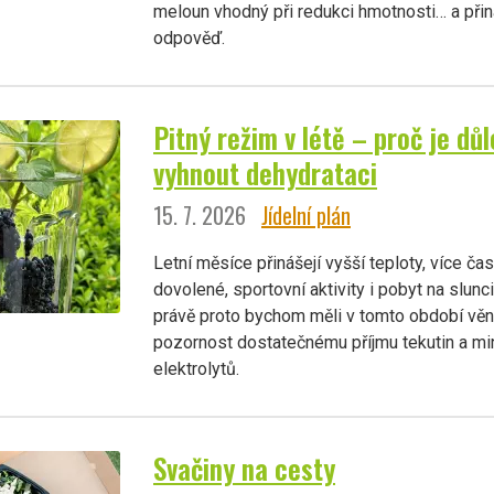
meloun vhodný při redukci hmotnosti… a při
odpověď.
Pitný režim v létě – proč je důl
vyhnout dehydrataci
15. 7. 2026
Jídelní plán
Letní měsíce přinášejí vyšší teploty, více č
dovolené, sportovní aktivity i pobyt na slunc
právě proto bychom měli v tomto období vě
pozornost dostatečnému příjmu tekutin a min
elektrolytů.
Svačiny na cesty