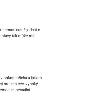
k nemusí nutně jednat o
postavy tak může mít
v oblasti břicha a kolem
oci srdce a cév, vysoký
 demence, sexuální