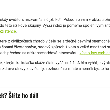
ěkdy uvidíte s názvem "silné jablko". Pokud se vám v oblasti bři
 do této rizikové skupiny. Vyšší index je poměrně spolehlivým a
ezistence
.
které z civilizačních chorob v čele se srdečně-cévními onemocně
 špatná životospráva, sedavý způsob života a velké množství s
dech přechod na nízkosacharidové stravování -
více o low carb s
é, kterým kalkulačka ukáže číslo vyšší než 1. A čím vyšší je výsled
i zdravé stravy a cvičení je rozhodně na místě a neměli byste ho
ek? Šiřte ho dál!