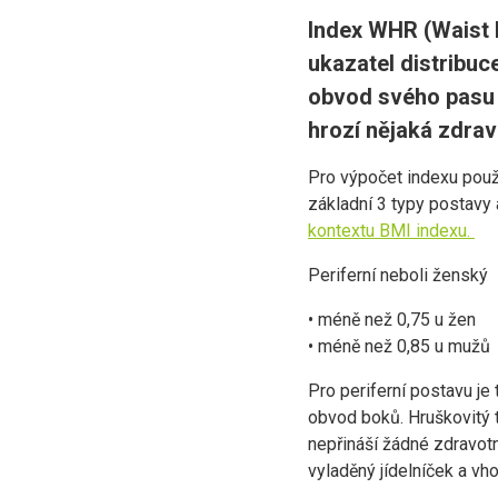
Index WHR (Waist 
ukazatel distribuc
obvod svého pasu 
hrozí nějaká zdravo
Pro výpočet indexu pou
základní 3 typy postavy a
kontextu BMI indexu.
Periferní neboli ženský
• méně než 0,75 u žen
• méně než 0,85 u mužů
Pro periferní postavu je
obvod boků. Hruškovitý t
nepřináší žádné zdravotn
vyladěný jídelníček a vho