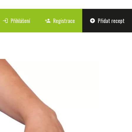
Přihlášení
Registrace
Přidat recept
login
person_add
add_circle