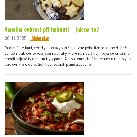
Vánoční cukroví při hubnutí – jak na to?
30. 11. 2025
Jídelní plán
Rodinná setkání, večírky a oslavy v práci, různé pohoštění a samozřejmě i
vánoční cukroví, to vše jsou nástrahy, které na nás číhají, když se snažíme
shodit nějaké ty centimetry v pase. A proto vám přinášíme rady a recepty na
cukroví, které do vašich hubnoucích plánů zapadne.