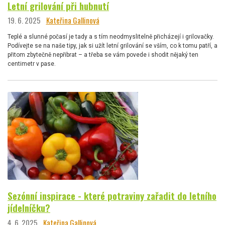
Letní grilování při hubnutí
19. 6. 2025
Kateřina Gallinová
Teplé a slunné počasí je tady a s tím neodmyslitelně přicházejí i grilovačky.
Podívejte se na naše tipy, jak si užít letní grilování se vším, co k tomu patří, a
přitom zbytečně nepřibrat – a třeba se vám povede i shodit nějaký ten
centimetr v pase.
Sezónní inspirace - které potraviny zařadit do letního
jídelníčku?
4. 6. 2025
Kateřina Gallinová