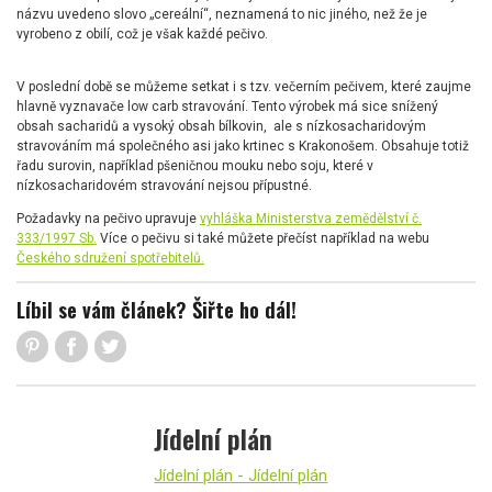
názvu uvedeno slovo „cereální“, neznamená to nic jiného, než že je
vyrobeno z obilí, což je však každé pečivo.
V poslední době se můžeme setkat i s tzv. večerním pečivem, které zaujme
hlavně vyznavače low carb stravování. Tento výrobek má sice snížený
obsah sacharidů a vysoký obsah bílkovin, ale s nízkosacharidovým
stravováním má společného asi jako krtinec s Krakonošem. Obsahuje totiž
řadu surovin, například pšeničnou mouku nebo soju, které v
nízkosacharidovém stravování nejsou přípustné.
Požadavky na pečivo upravuje
vyhláška Ministerstva zemědělství č.
333/1997 Sb.
Více o pečivu si také můžete přečíst například na webu
Českého sdružení spotřebitelů.
Líbil se vám článek? Šiřte ho dál!
Jídelní plán
Jídelní plán - Jídelní plán