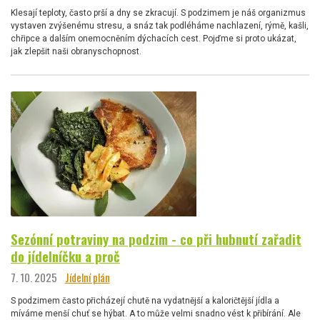
Klesají teploty, často prší a dny se zkracují. S podzimem je náš organizmus
vystaven zvýšenému stresu, a snáz tak podléháme nachlazení, rýmě, kašli,
chřipce a dalším onemocněním dýchacích cest. Pojďme si proto ukázat,
jak zlepšit naši obranyschopnost.
Sezónní potraviny na podzim - co při hubnutí zařadit
do jídelníčku a proč
7. 10. 2025
Jídelní plán
S podzimem často přicházejí chutě na vydatnější a kaloričtější jídla a
míváme menší chuť se hýbat. A to může velmi snadno vést k přibírání. Ale