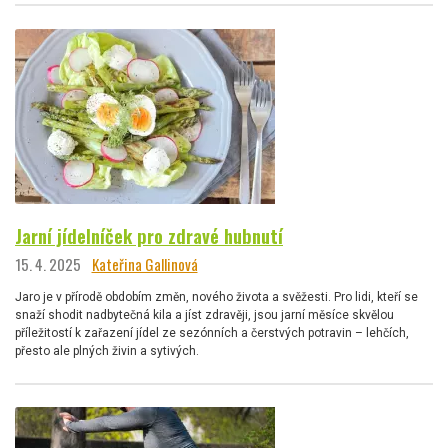
Jarní jídelníček pro zdravé hubnutí
15. 4. 2025
Kateřina Gallinová
Jaro je v přírodě obdobím změn, nového života a svěžesti. Pro lidi, kteří se
snaží shodit nadbytečná kila a jíst zdravěji, jsou jarní měsíce skvělou
příležitostí k zařazení jídel ze sezónních a čerstvých potravin – lehčích,
přesto ale plných živin a sytivých.