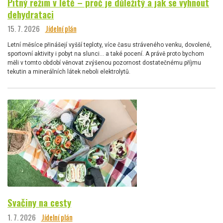
Pitný režim v létě – proč je důležitý a jak se vyhnout
dehydrataci
15. 7. 2026
Jídelní plán
Letní měsíce přinášejí vyšší teploty, více času stráveného venku, dovolené,
sportovní aktivity i pobyt na slunci… a také pocení. A právě proto bychom
měli v tomto období věnovat zvýšenou pozornost dostatečnému příjmu
tekutin a minerálních látek neboli elektrolytů.
Svačiny na cesty
1. 7. 2026
Jídelní plán