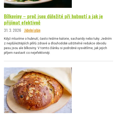
Bílkoviny – proč jsou důležité při hubnutí a jak je
přijímat efektivně
31. 3. 2026
Jídelní plán
Když mluvíme o hubnutí, často řešíme kalorie, sacharidy nebo tuky. Jedním
z nejdůležitějších pilířů zdravé a dlouhodobě udržitelné redukce obvodu
pasu jsou ale bílkoviny. V tomto článku si podrobně vysvětlíme, jak jejich
příjem nastavit co nejefektivněji.