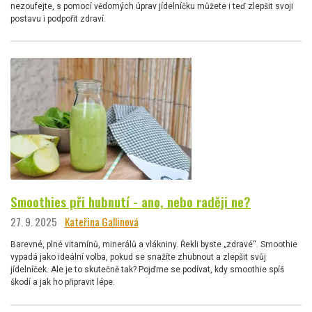
nezoufejte, s pomocí vědomých úprav jídelníčku můžete i teď zlepšit svoji
postavu i podpořit zdraví.
Smoothies při hubnutí - ano, nebo raději ne?
27. 9. 2025
Kateřina Gallinová
Barevné, plné vitamínů, minerálů a vlákniny. Řekli byste „zdravé“. Smoothie
vypadá jako ideální volba, pokud se snažíte zhubnout a zlepšit svůj
jídelníček. Ale je to skutečně tak? Pojďme se podívat, kdy smoothie spíš
škodí a jak ho připravit lépe.