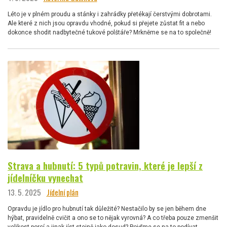
Léto je v plném proudu a stánky i zahrádky přetékají čerstvými dobrotami.
Ale které z nich jsou opravdu vhodné, pokud si přejete zůstat fit a nebo
dokonce shodit nadbytečné tukové polštáře? Mrkněme se na to společně!
Strava a hubnutí: 5 typů potravin, které je lepší z
jídelníčku vynechat
13. 5. 2025
Jídelní plán
Opravdu je jídlo pro hubnutí tak důležité? Nestačilo by se jen během dne
hýbat, pravidelně cvičit a ono se to nějak vyrovná? A co třeba pouze zmenšit