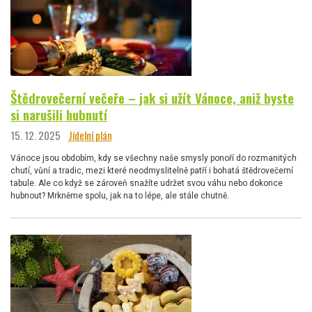
Štědrovečerní večeře – jak si užít Vánoce, aniž byste
si narušili hubnutí
15. 12. 2025
Jídelní plán
Vánoce jsou obdobím, kdy se všechny naše smysly ponoří do rozmanitých
chutí, vůní a tradic, mezi které neodmyslitelně patří i bohatá štědrovečerní
tabule. Ale co když se zároveň snažíte udržet svou váhu nebo dokonce
hubnout? Mrkněme spolu, jak na to lépe, ale stále chutně.