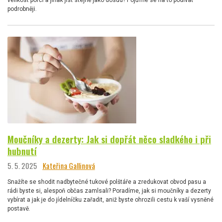
velikost porcí a jinak jíst stejně jako dosud? Pojďme se na to podívat
podrobněji.
Moučníky a dezerty: Jak si dopřát něco sladkého i při
hubnutí
5. 5. 2025
Kateřina Gallinová
Snažíte se shodit nadbytečné tukové polštáře a zredukovat obvod pasu a
rádi byste si, alespoň občas zamlsali? Poradíme, jak si moučníky a dezerty
vybírat a jak je do jídelníčku zařadit, aniž byste ohrozili cestu k vaší vysněné
postavě.