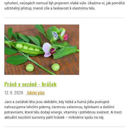
vyhoření, neúspěch nemusí být projevem slabé vůle. Ukažme si, jak pomáhá
udržitelný přístup, menší cíle a laskavost k vlastnímu tělu.
Právě v sezóně - hrášek
12. 6. 2026
Jídelní plán
Jaro a začátek léta jsou obdobím, kdy těžká a hutná jídla postupně
nahrazujeme lehčími pokrmy, čerstvou zeleninou, bylinkami a dalšími
potravinami, které tělu dodají energii, vitamíny i potřebnou svěžest. A mezi
aktuální sezónní suroviny patří hrášek – mrkněme spolu na něj.