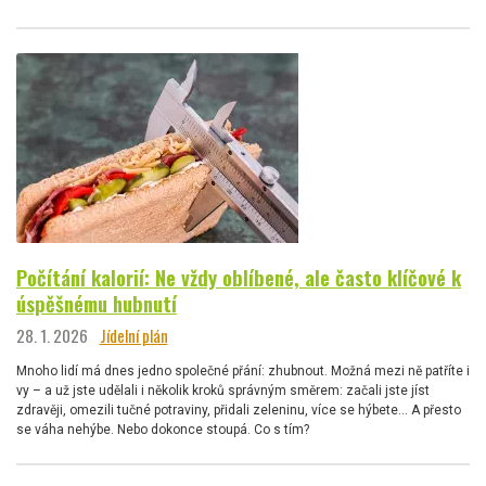
Počítání kalorií: Ne vždy oblíbené, ale často klíčové k
úspěšnému hubnutí
28. 1. 2026
Jídelní plán
Mnoho lidí má dnes jedno společné přání: zhubnout. Možná mezi ně patříte i
vy – a už jste udělali i několik kroků správným směrem: začali jste jíst
zdravěji, omezili tučné potraviny, přidali zeleninu, více se hýbete… A přesto
se váha nehýbe. Nebo dokonce stoupá. Co s tím?