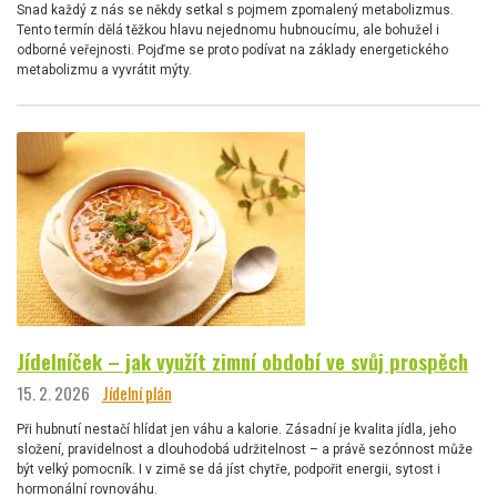
Snad každý z nás se někdy setkal s pojmem zpomalený metabolizmus.
Tento termín dělá těžkou hlavu nejednomu hubnoucímu, ale bohužel i
odborné veřejnosti. Pojďme se proto podívat na základy energetického
metabolizmu a vyvrátit mýty.
Jídelníček – jak využít zimní období ve svůj prospěch
15. 2. 2026
Jídelní plán
Při hubnutí nestačí hlídat jen váhu a kalorie. Zásadní je kvalita jídla, jeho
složení, pravidelnost a dlouhodobá udržitelnost – a právě sezónnost může
být velký pomocník. I v zimě se dá jíst chytře, podpořit energii, sytost i
hormonální rovnováhu.