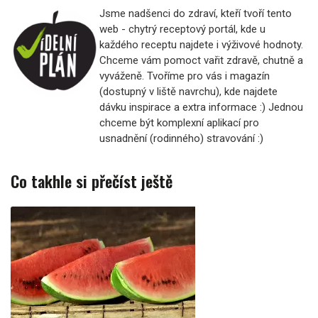
Jsme nadšenci do zdraví, kteří tvoří tento
web - chytrý receptový portál, kde u
každého receptu najdete i výživové hodnoty.
Chceme vám pomoct vařit zdravě, chutně a
vyváženě. Tvoříme pro vás i magazín
(dostupný v liště navrchu), kde najdete
dávku inspirace a extra informace :) Jednou
chceme být komplexní aplikací pro
usnadnění (rodinného) stravování :)
Co takhle si přečíst ještě