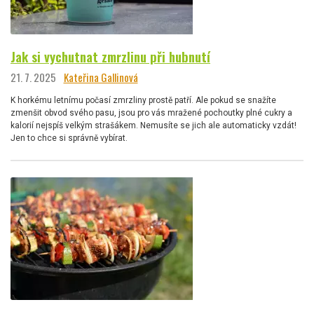
Jak si vychutnat zmrzlinu při hubnutí
21. 7. 2025
Kateřina Gallinová
K horkému letnímu počasí zmrzliny prostě patří. Ale pokud se snažíte
zmenšit obvod svého pasu, jsou pro vás mražené pochoutky plné cukry a
kalorií nejspíš velkým strašákem. Nemusíte se jich ale automaticky vzdát!
Jen to chce si správně vybírat.