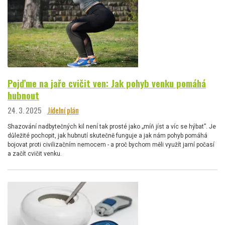
Pojďme na jaře cvičit ven: Jak pohyb venku pomáhá
hubnout
24. 3. 2025
Jídelní plán
Shazování nadbytečných kil není tak prosté jako „míň jíst a víc se hýbat”. Je
důležité pochopit, jak hubnutí skutečně funguje a jak nám pohyb pomáhá
bojovat proti civilizačním nemocem - a proč bychom měli využít jarní počasí
a začít cvičit venku.