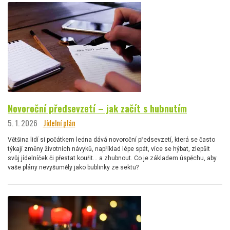
Novoroční předsevzetí – jak začít s hubnutím
5. 1. 2026
Jídelní plán
Většina lidí si počátkem ledna dává novoroční předsevzetí, která se často
týkají změny životních návyků, například lépe spát, více se hýbat, zlepšit
svůj jídelníček či přestat kouřit… a zhubnout. Co je základem úspěchu, aby
vaše plány nevyšuměly jako bublinky ze sektu?