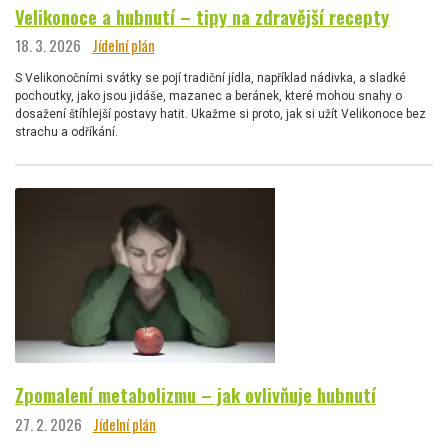
Velikonoce a hubnutí – tipy na zdravější recepty
18. 3. 2026
Jídelní plán
S Velikonočními svátky se pojí tradiční jídla, například nádivka, a sladké
pochoutky, jako jsou jidáše, mazanec a beránek, které mohou snahy o
dosažení štíhlejší postavy hatit. Ukažme si proto, jak si užít Velikonoce bez
strachu a odříkání.
Zpomalení metabolizmu – jak ovlivňuje hubnutí
27. 2. 2026
Jídelní plán