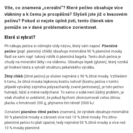
Víte, co znamená „cereální“? Které pečivo obsahuje více
vlákniny a k čemu je prospěšná? Slyšeli jste již o kvasovém
pečivu? Pokud si nejste úplně jistí, tento článek vám
pomůže se v dané problematice zorientovat.
Které si vybrat?
Při nákupu pečiva si všímejte vždy názvu, který vám napoví.
Pšeničné
pečivo
(popř. pšeničný chléb) obsahuje minimálně 90 % pšeničné mouky.
Řadí se sem např. tukový rohlík či pšeničná bageta. Tento druh pečiva je
chudý na minerální látky i na vlákninu. Obsahuje lepek (gluten), který vzniká
při hnětení těsta a vytváří strukturu pekařského výrobku.
Žitný chléb
(žitné pečivo) je složen nejméně z 90 % žitné mouky. Vzhledem
k tomu, že žitná mouka lepkovou kostru netvoří (kostru pečiva v tomto
případě vytvářejí zejména polysacharidy zvané pentosany), je toto pečivo
hutnější, těžší a méně nadýchané. To samo o sobě není žádný problém, je
však vhodné si uvědomit, že pokud bychom zkonzumovali celou žitnou
placku o hmotnosti 200 g, přijmeme tím téměř 2000 kJ.
Označení
pšenično-žitné pečivo
znamená, že výrobek obsahuje minimálně
50 % pšeničné mouky a zároveň více než 10 % žitné mouky. Pro žitno-
pšeničné pečivo to platí opačně, tedy nejméně 50 % žitné mouky a více než
10 % mouky pšeničné.