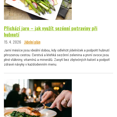
Přichází jaro – jak využít sezónní potraviny při
hubnutí
15. 4. 2026
Jídelní plán
Jarní měsíce jsou ideální dobou, kdy odlehčit jídelníček a podpořit hubnutí
přirozenou cestou. Čerstvá a křehká sezónní zelenina a první ovoce jsou
plné vlákniny, vitamínů a minerálů. Zasytí bez zbytečných kalorií a podpoří
zdravé návyky v každodenním menu.