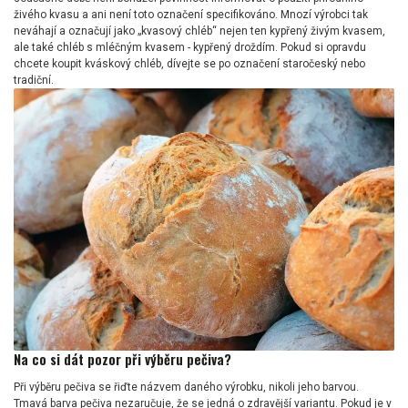
živého kvasu a ani není toto označení specifikováno. Mnozí výrobci tak
neváhají a označují jako „kvasový chléb“ nejen ten kypřený živým kvasem,
ale také chléb s mléčným kvasem - kypřený droždím. Pokud si opravdu
chcete koupit kváskový chléb, dívejte se po označení staročeský nebo
tradiční.
Na co si dát pozor při výběru pečiva?
Při výběru pečiva se řiďte názvem daného výrobku, nikoli jeho barvou.
Tmavá barva pečiva nezaručuje, že se jedná o zdravější variantu. Pokud je v