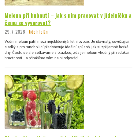
Meloun při hubnutí – jak s ním pracovat v jídelníčku a
čemu se vyvarovat?
29. 7. 2026
Jídelní plán
Vodní meloun patří mezi nejoblíbenější letní ovoce. Je šťavnatý, osvěžující,
sladký a pro mnoho lidí představuje ideální způsob, jak si zpříjemnit horké
dny. Často se ale setkáváme s otázkou, zda je meloun vhodný při redukci
hmotnosti… a přinášíme vám na ni odpověď.