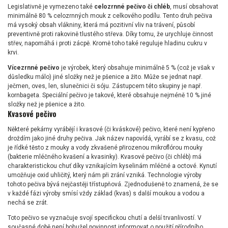
Legislativně je vymezeno také
celozrnné pečivo či chléb
, musí obsahovat
minimálně 80 % celozrnných mouk z celkového podílu. Tento druh pečiva
má vysoký obsah vlákniny, která má pozitivní vliv na trávení, působí
preventivně proti rakovině tlustého střeva. Díky tomu, že urychluje činnost
střev, napomáhá i proti zácpě. Kromě toho také reguluje hladinu cukru v
krvi.
Vícezrnné pečivo
je výrobek, který obsahuje minimálně 5 % (což je však v
důsledku málo) jiné složky než je pšenice a žito. Může se jednat např.
ječmen, oves, len, slunečnici či sóju. Zástupcem této skupiny je např.
kornbageta. Speciální pečivo je takové, které obsahuje nejméně 10 % jiné
složky než je pšenice a žito.
Kvasové pečivo
Některé pekárny vyrábějí i kvasové (či kváskové) pečivo, které není kypřeno
droždím jako jiné druhy pečiva. Jak název napovídá, vyrábí se z kvasu, což
je řídké těsto z mouky a vody zkvašené přirozenou mikroflórou mouky
(bakterie mléčného kvašení a kvasinky). Kvasové pečivo (či chléb) má
charakteristickou chuť díky vznikajícím kyselinám mléčné a octové. Kynutí
umožňuje oxid uhličitý, který nám při zrání vzniká. Technologie výroby
tohoto pečiva bývá nejčastěji třístupňová. Zjednodušeně to znamená, že se
v každé fázi výroby smísí vždy základ (kvas) s další moukou a vodou a
nechá se zrát.
Toto pečivo se vyznačuje svojí specifickou chutí a delší trvanlivostí. V
současné době není bohužel povinnost informovat o použití přírodního