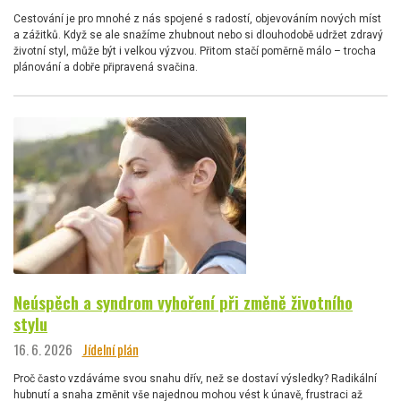
Cestování je pro mnohé z nás spojené s radostí, objevováním nových míst
a zážitků. Když se ale snažíme zhubnout nebo si dlouhodobě udržet zdravý
životní styl, může být i velkou výzvou. Přitom stačí poměrně málo – trocha
plánování a dobře připravená svačina.
Neúspěch a syndrom vyhoření při změně životního
stylu
16. 6. 2026
Jídelní plán
Proč často vzdáváme svou snahu dřív, než se dostaví výsledky? Radikální
hubnutí a snaha změnit vše najednou mohou vést k únavě, frustraci až