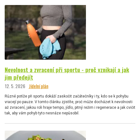
Nevolnost a zvracení při sportu - proč vznikají a jak
jim předejít
12. 5. 2026
Jídelní plán
Různé potíže při sportu dokáží zaskočit začátečníky i ty, kdo se k pohybu
vracejí po pauze. V tomto článku zjistíte, proč může docházet k nevolnosti
až zvracení, jakou roli hraje tempo, jídlo, pitný režim i regenerace a jak cvičit
tak, aby vám pohyb tyto nesnáze nepůsobil.