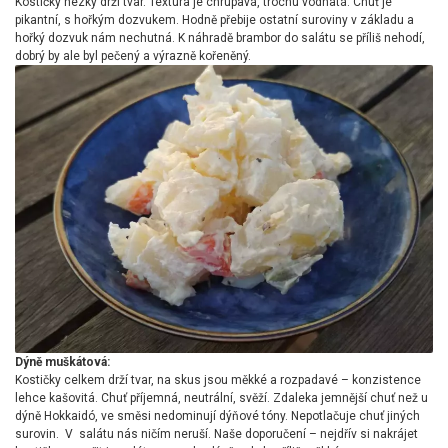
Kostičky hezky drží tvar. Textura je chrupavá, trochu vodnatá. Chuť je
pikantní, s hořkým dozvukem. Hodně přebije ostatní suroviny v základu a
hořký dozvuk nám nechutná. K náhradě brambor do salátu se příliš nehodí,
dobrý by ale byl pečený a výrazně kořeněný.
Dýně muškátová:
Kostičky celkem drží tvar, na skus jsou měkké a rozpadavé – konzistence
lehce kašovitá. Chuť příjemná, neutrální, svěží. Zdaleka jemnější chuť než u
dýně Hokkaidó, ve směsi nedominují dýňové tóny. Nepotlačuje chuť jiných
surovin. V salátu nás ničím neruší. Naše doporučení – nejdřív si nakrájet