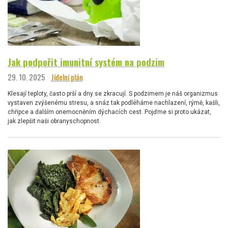
Jak podpořit imunitní systém na podzim
29. 10. 2025
Jídelní plán
Klesají teploty, často prší a dny se zkracují. S podzimem je náš organizmus
vystaven zvýšenému stresu, a snáz tak podléháme nachlazení, rýmě, kašli,
chřipce a dalším onemocněním dýchacích cest. Pojďme si proto ukázat,
jak zlepšit naši obranyschopnost.