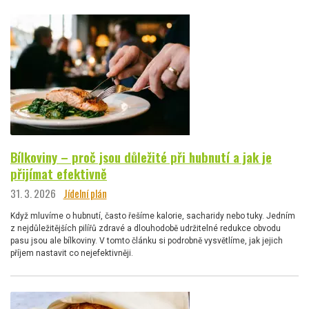
Bílkoviny – proč jsou důležité při hubnutí a jak je
přijímat efektivně
31. 3. 2026
Jídelní plán
Když mluvíme o hubnutí, často řešíme kalorie, sacharidy nebo tuky. Jedním
z nejdůležitějších pilířů zdravé a dlouhodobě udržitelné redukce obvodu
pasu jsou ale bílkoviny. V tomto článku si podrobně vysvětlíme, jak jejich
příjem nastavit co nejefektivněji.