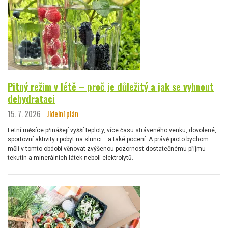
Pitný režim v létě – proč je důležitý a jak se vyhnout
dehydrataci
15. 7. 2026
Jídelní plán
Letní měsíce přinášejí vyšší teploty, více času stráveného venku, dovolené,
sportovní aktivity i pobyt na slunci… a také pocení. A právě proto bychom
měli v tomto období věnovat zvýšenou pozornost dostatečnému příjmu
tekutin a minerálních látek neboli elektrolytů.