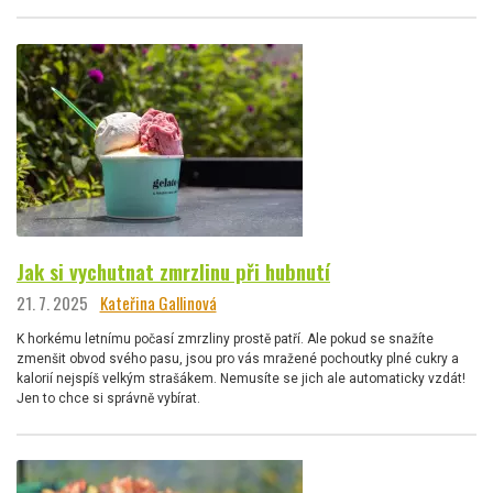
Jak si vychutnat zmrzlinu při hubnutí
21. 7. 2025
Kateřina Gallinová
K horkému letnímu počasí zmrzliny prostě patří. Ale pokud se snažíte
zmenšit obvod svého pasu, jsou pro vás mražené pochoutky plné cukry a
kalorií nejspíš velkým strašákem. Nemusíte se jich ale automaticky vzdát!
Jen to chce si správně vybírat.