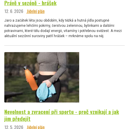
Právě v sezóně - hrášek
12. 6. 2026
Jídelní plán
Jaro a začátek léta jsou obdobím, kdy těžká a hutná jídla postupně
nahrazujeme lehčími pokrmy, čerstvou zeleninou, bylinkami a dalšími
potravinami, které tělu dodají energii, vitamíny i potřebnou svěžest. A mezi
aktuální sezónní suroviny patří hrášek – mrkněme spolu na něj.
Nevolnost a zvracení při sportu - proč vznikají a jak
jim předejít
12. 5. 2026
Jídelní plán