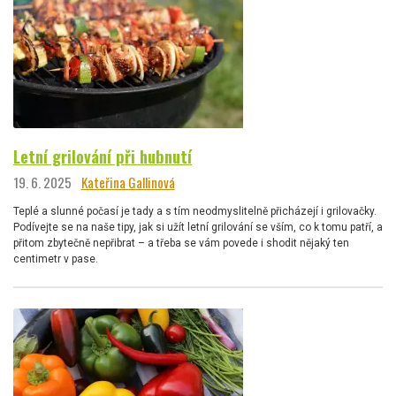
Letní grilování při hubnutí
19. 6. 2025
Kateřina Gallinová
Teplé a slunné počasí je tady a s tím neodmyslitelně přicházejí i grilovačky.
Podívejte se na naše tipy, jak si užít letní grilování se vším, co k tomu patří, a
přitom zbytečně nepřibrat – a třeba se vám povede i shodit nějaký ten
centimetr v pase.