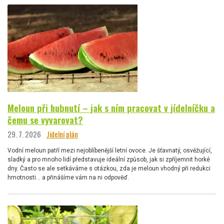
Meloun při hubnutí – jak s ním pracovat v jídelníčku a
čemu se vyvarovat?
29. 7. 2026
Jídelní plán
Vodní meloun patří mezi nejoblíbenější letní ovoce. Je šťavnatý, osvěžující,
sladký a pro mnoho lidí představuje ideální způsob, jak si zpříjemnit horké
dny. Často se ale setkáváme s otázkou, zda je meloun vhodný při redukci
hmotnosti… a přinášíme vám na ni odpověď.