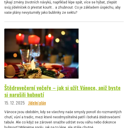
týkají změny životních návyků, například lépe spát, více se hýbat, zlepšit
svůj jídelníček či přestat kouřit… a zhubnout. Co je základem úspěchu, aby
vaše plány nevyšuměly jako bublinky ze sektu?
Štědrovečerní večeře – jak si užít Vánoce, aniž byste
si narušili hubnutí
15. 12. 2025
Jídelní plán
Vánoce jsou obdobím, kdy se všechny naše smysly ponoří do rozmanitých
chutí, vůní a tradic, mezi které neodmyslitelně patří i bohatá štědrovečerní
tabule. Ale co když se zároveň snažíte udržet svou váhu nebo dokonce
hubnout? Mrkněme spolu, jak na to lépe, ale stále chutně.