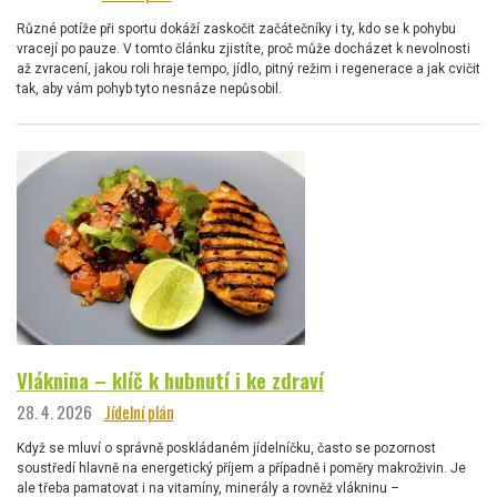
Různé potíže při sportu dokáží zaskočit začátečníky i ty, kdo se k pohybu
vracejí po pauze. V tomto článku zjistíte, proč může docházet k nevolnosti
až zvracení, jakou roli hraje tempo, jídlo, pitný režim i regenerace a jak cvičit
tak, aby vám pohyb tyto nesnáze nepůsobil.
Vláknina – klíč k hubnutí i ke zdraví
28. 4. 2026
Jídelní plán
Když se mluví o správně poskládaném jídelníčku, často se pozornost
soustředí hlavně na energetický příjem a případně i poměry makroživin. Je
ale třeba pamatovat i na vitamíny, minerály a rovněž vlákninu –