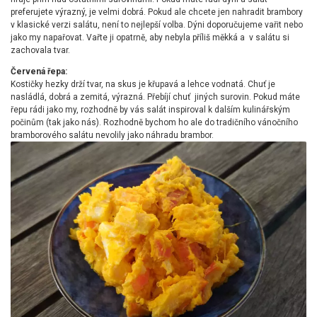
preferujete výrazný, je velmi dobrá. Pokud ale chcete jen nahradit brambory
v klasické verzi salátu, není to nejlepší volba. Dýni doporučujeme vařit nebo
jako my napařovat. Vařte ji opatrně, aby nebyla příliš měkká a v salátu si
zachovala tvar.
Červená řepa:
Kostičky hezky drží tvar, na skus je křupavá a lehce vodnatá. Chuť je
nasládlá, dobrá a zemitá, výrazná. Přebíjí chuť jiných surovin. Pokud máte
řepu rádi jako my, rozhodně by vás salát inspiroval k dalším kulinářským
počinům (tak jako nás). Rozhodně bychom ho ale do tradičního vánočního
bramborového salátu nevolily jako náhradu brambor.