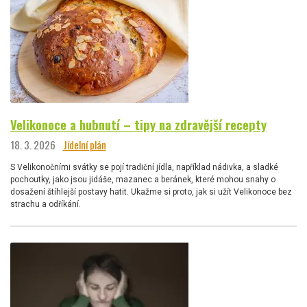
Velikonoce a hubnutí – tipy na zdravější recepty
18. 3. 2026
Jídelní plán
S Velikonočními svátky se pojí tradiční jídla, například nádivka, a sladké
pochoutky, jako jsou jidáše, mazanec a beránek, které mohou snahy o
dosažení štíhlejší postavy hatit. Ukažme si proto, jak si užít Velikonoce bez
strachu a odříkání.