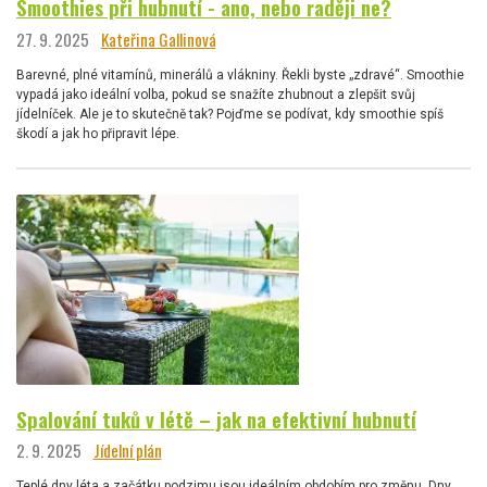
Smoothies při hubnutí - ano, nebo raději ne?
27. 9. 2025
Kateřina Gallinová
Barevné, plné vitamínů, minerálů a vlákniny. Řekli byste „zdravé“. Smoothie
vypadá jako ideální volba, pokud se snažíte zhubnout a zlepšit svůj
jídelníček. Ale je to skutečně tak? Pojďme se podívat, kdy smoothie spíš
škodí a jak ho připravit lépe.
Spalování tuků v létě – jak na efektivní hubnutí
2. 9. 2025
Jídelní plán
Teplé dny léta a začátku podzimu jsou ideálním obdobím pro změnu. Dny