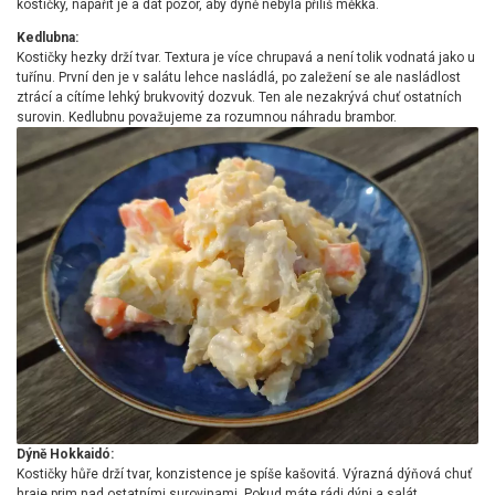
kostičky, napařit je a dát pozor, aby dýně nebyla příliš měkká.
Kedlubna:
Kostičky hezky drží tvar. Textura je více chrupavá a není tolik vodnatá jako u
tuřínu. První den je v salátu lehce nasládlá, po zaležení se ale nasládlost
ztrácí a cítíme lehký brukvovitý dozvuk. Ten ale nezakrývá chuť ostatních
surovin. Kedlubnu považujeme za rozumnou náhradu brambor.
Dýně Hokkaidó:
Kostičky hůře drží tvar, konzistence je spíše kašovitá. Výrazná dýňová chuť
hraje prim nad ostatními surovinami. Pokud máte rádi dýni a salát