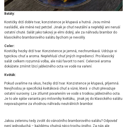
Batáty:
Kostičky drží dobře tvar, konzistence je křupavá a hutná. Jsou mírně
nasládlé, ale méně než petržel. Jinak je chuť neutální a nepřebíjí ani neruší
ostatní chutě. Salát jako takový je elmi dobrý, ale za náhradu brambor do
klasického bramborového salátu bychom je nevolily.
Celer:
Kostičky hezky drží tvar. Konzistence je jemná, nechrumkavá. Udržuje si
typickou chuť a aroma. Nepřehluší chuť jiných ingrediencí. Pro klasický
salát celkem rozumná volba, ale náš favorit to není. Celerové aroma
dokážete zmírnit lžicí jablečného octa ve vodě na vaření.
Květák:
Pokud uvaříme na skus, hezky drží tvar. Konzistence je křupavá, příjemná.
Nevýhodou je specifická květáková chuť a vůně, která v chuti převažuje
ostatní suroviny. Lze ztlumit povařením ve vodě s troškou jablečného octa.
Je to ale spíše varianta pro milovníky květáku, jinak jej do klasického salátu
nepovažujeme za vhodnou náhradu neutrálních brambor.
Jakou zeleninu tedy zvolit do vánočního bramborového salátu? Odpověď
není jednoduchá – každému chutná něco trochu jiného. Za nás ale