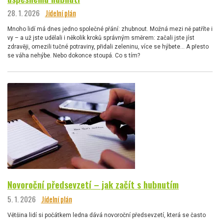
28. 1. 2026
Jídelní plán
Mnoho lidí má dnes jedno společné přání: zhubnout. Možná mezi ně patříte i
vy – a už jste udělali i několik kroků správným směrem: začali jste jíst
zdravěji, omezili tučné potraviny, přidali zeleninu, více se hýbete… A přesto
se váha nehýbe. Nebo dokonce stoupá. Co s tím?
Novoroční předsevzetí – jak začít s hubnutím
5. 1. 2026
Jídelní plán
Většina lidí si počátkem ledna dává novoroční předsevzetí, která se často