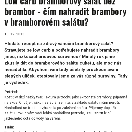
Low carb bramborový salát bez
brambor - čím nahradit brambory
v bramborovém salátu?
10. 12. 2018
Hledáte recept na zdravý vánoční bramborový salát?
Stravujete se low carb a potřebujete nahradit brambory
jinou, nízkosacharidovou surovinou? Minulý rok jsme
zkusily dát do bramborového salátu cuketu, ale moc nás
nenadchla. Abychom vám tedy ušetřily prozkoumávání
slepých uliček, otestovaly jsme za vás různé suroviny. Tady
je výsledek.
Petržel:
Kostičky drží hezky tvar. Textura je trochu jako škrobnaté brambory, příjemná
na skus. Chuť je trošku nasládlá, zemitá, v základu salátu ničím neruší.
Nasládlost se trochu zvýraznila po zaležení salátu. Příjemný doplněk
salátu. Pokud vám vadí lehká nasládlost petržele, lze ji snížit lžicí
jablečného octa do vody na vaření.
Tuřín: