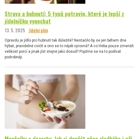
Strava a hubnutí: 5 typů potravin, které je lepší z
jídelníčku vynechat
13. 5. 2025
Jídelní plán
Opravdu je jídlo pro hubnutí tak důležité? Nestačilo by se jen během dne
hýbat, pravidelně cvičit a ono se to nějak vyrovná? A co třeba pouze zmenšit
velikost porcí a jinak jíst stejně jako dosud? Pojďme se na to podívat
podrobněji.
Moučníky a dezerty: Jak si dopřát něco sladkého i při