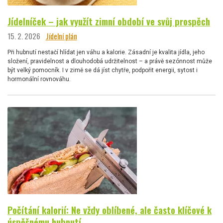
Jídelníček – jak využít zimní období ve svůj prospěch
15. 2. 2026
Jídelní plán
Při hubnutí nestačí hlídat jen váhu a kalorie. Zásadní je kvalita jídla, jeho
složení, pravidelnost a dlouhodobá udržitelnost – a právě sezónnost může
být velký pomocník. I v zimě se dá jíst chytře, podpořit energii, sytost i
hormonální rovnováhu.
Počítání kalorií: Ne vždy oblíbené, ale často klíčové k
úspěšnému hubnutí