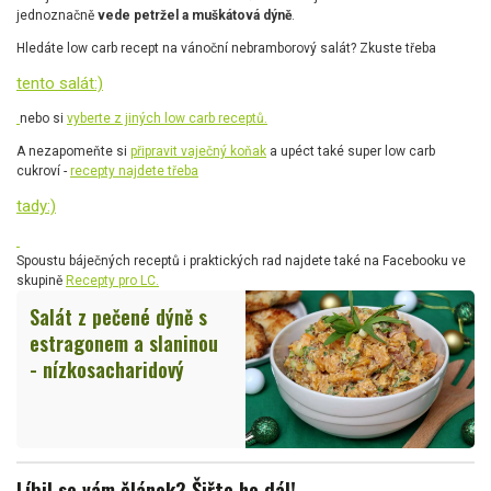
jednoznačně
vede petržel a muškátová dýně
.
Hledáte low carb recept na vánoční nebramborový salát? Zkuste třeba
tento salát:)
nebo si
vyberte z jiných low carb receptů.
A nezapomeňte si
připravit vaječný koňak
a upéct také super low carb
cukroví -
recepty najdete třeba
tady:)
Spoustu báječných receptů i praktických rad najdete také na Facebooku ve
skupině
Recepty pro LC.
Salát z pečené dýně s
estragonem a slaninou
- nízkosacharidový
Líbil se vám článek? Šiřte ho dál!