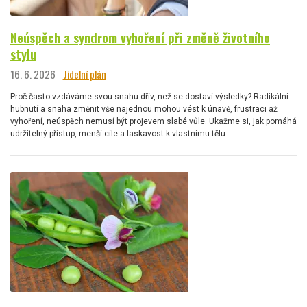
Neúspěch a syndrom vyhoření při změně životního
stylu
16. 6. 2026
Jídelní plán
Proč často vzdáváme svou snahu dřív, než se dostaví výsledky? Radikální
hubnutí a snaha změnit vše najednou mohou vést k únavě, frustraci až
vyhoření, neúspěch nemusí být projevem slabé vůle. Ukažme si, jak pomáhá
udržitelný přístup, menší cíle a laskavost k vlastnímu tělu.