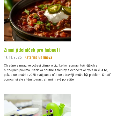
Zimní jídelníček pro hubnutí
17. 11. 2025
Kateřina Gallinová
Chladné a mrazivé počasí přímo vybízí ke konzumaci tučnějších a
hutnějších pokrmů. Nabídka chutné zeleniny a ovoce také bývá užší. A to,
pokud se snažíte zúžit svůj pas a cítit se zdravěji, může být problém. S naší
pomocí si ale s těmito nástrahami hravě poradíte.