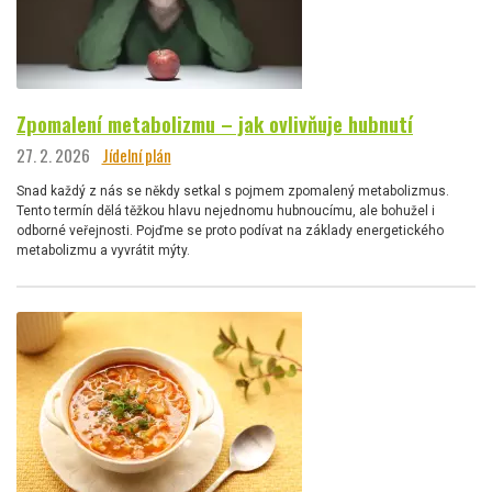
Zpomalení metabolizmu – jak ovlivňuje hubnutí
27. 2. 2026
Jídelní plán
Snad každý z nás se někdy setkal s pojmem zpomalený metabolizmus.
Tento termín dělá těžkou hlavu nejednomu hubnoucímu, ale bohužel i
odborné veřejnosti. Pojďme se proto podívat na základy energetického
metabolizmu a vyvrátit mýty.