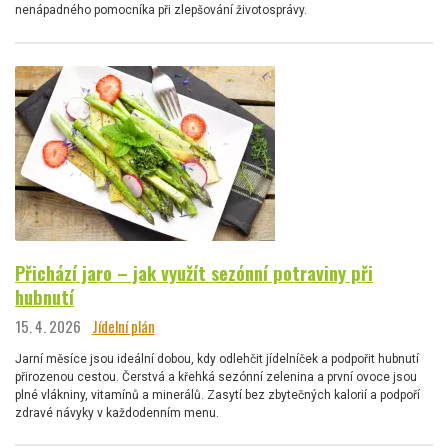
nenápadného pomocníka při zlepšování životosprávy.
Přichází jaro – jak využít sezónní potraviny při
hubnutí
15. 4. 2026
Jídelní plán
Jarní měsíce jsou ideální dobou, kdy odlehčit jídelníček a podpořit hubnutí
přirozenou cestou. Čerstvá a křehká sezónní zelenina a první ovoce jsou
plné vlákniny, vitamínů a minerálů. Zasytí bez zbytečných kalorií a podpoří
zdravé návyky v každodenním menu.