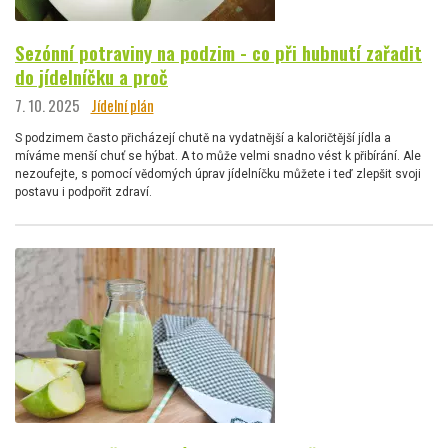
Sezónní potraviny na podzim - co při hubnutí zařadit
do jídelníčku a proč
7. 10. 2025
Jídelní plán
S podzimem často přicházejí chutě na vydatnější a kaloričtější jídla a
míváme menší chuť se hýbat. A to může velmi snadno vést k přibírání. Ale
nezoufejte, s pomocí vědomých úprav jídelníčku můžete i teď zlepšit svoji
postavu i podpořit zdraví.