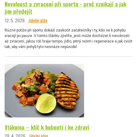
Nevolnost a zvracení při sportu - proč vznikají a jak
jim předejít
12. 5. 2026
Jídelní plán
Různé potíže při sportu dokáží zaskočit začátečníky i ty, kdo se k pohybu
vracejí po pauze. V tomto článku zjistíte, proč může docházet k nevolnosti
až zvracení, jakou roli hraje tempo, jídlo, pitný režim i regenerace a jak cvičit
tak, aby vám pohyb tyto nesnáze nepůsobil.
Vláknina – klíč k hubnutí i ke zdraví
28. 4. 2026
Jídelní plán