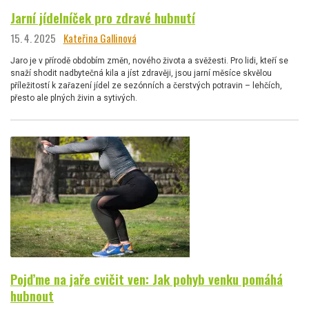
Jarní jídelníček pro zdravé hubnutí
15. 4. 2025
Kateřina Gallinová
Jaro je v přírodě obdobím změn, nového života a svěžesti. Pro lidi, kteří se
snaží shodit nadbytečná kila a jíst zdravěji, jsou jarní měsíce skvělou
příležitostí k zařazení jídel ze sezónních a čerstvých potravin – lehčích,
přesto ale plných živin a sytivých.
Pojďme na jaře cvičit ven: Jak pohyb venku pomáhá
hubnout