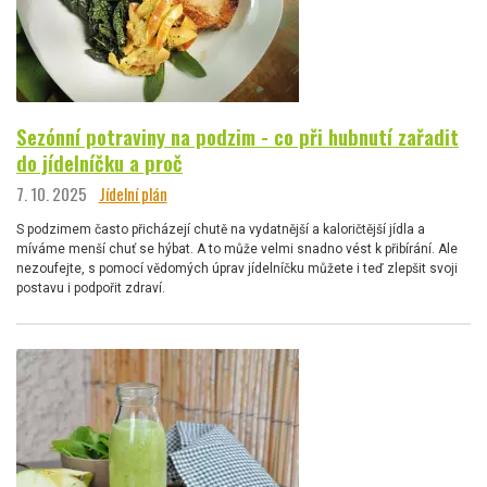
Sezónní potraviny na podzim - co při hubnutí zařadit
do jídelníčku a proč
7. 10. 2025
Jídelní plán
S podzimem často přicházejí chutě na vydatnější a kaloričtější jídla a
míváme menší chuť se hýbat. A to může velmi snadno vést k přibírání. Ale
nezoufejte, s pomocí vědomých úprav jídelníčku můžete i teď zlepšit svoji
postavu i podpořit zdraví.