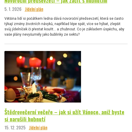
Novoroční předsevzetí – jak začít s hubnutím
5. 1. 2026
Jídelní plán
Většina lidí si počátkem ledna dává novoroční předsevzetí, která se často
týkají změny životních návyků, například lépe spát, více se hýbat, zlepšit
svůj jídelníček či přestat kouřit… a zhubnout. Co je základem úspěchu, aby
vaše plány nevyšuměly jako bublinky ze sektu?
Štědrovečerní večeře – jak si užít Vánoce, aniž byste
si narušili hubnutí
15. 12. 2025
Jídelní plán