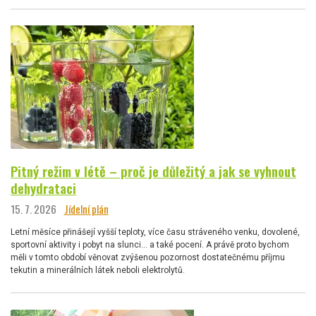
Pitný režim v létě – proč je důležitý a jak se vyhnout
dehydrataci
15. 7. 2026
Jídelní plán
Letní měsíce přinášejí vyšší teploty, více času stráveného venku, dovolené,
sportovní aktivity i pobyt na slunci… a také pocení. A právě proto bychom
měli v tomto období věnovat zvýšenou pozornost dostatečnému příjmu
tekutin a minerálních látek neboli elektrolytů.