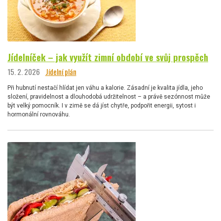
Jídelníček – jak využít zimní období ve svůj prospěch
15. 2. 2026
Jídelní plán
Při hubnutí nestačí hlídat jen váhu a kalorie. Zásadní je kvalita jídla, jeho
složení, pravidelnost a dlouhodobá udržitelnost – a právě sezónnost může
být velký pomocník. I v zimě se dá jíst chytře, podpořit energii, sytost i
hormonální rovnováhu.