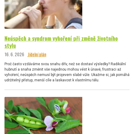
Neúspěch a syndrom vyhoření při změně životního
stylu
16. 6. 2026
Jídelní plán
Proč často vzdáváme svou snahu dřív, než se dostaví výsledky? Radikální
hubnutí a snaha změnit vše najednou mohou vést k únavě, frustraci až
vyhoření, neúspěch nemusí být projevem slabé vůle. Ukažme si, jak pomáhá
udržitelný přístup, menší cíle a laskavost k vlastnímu tělu.