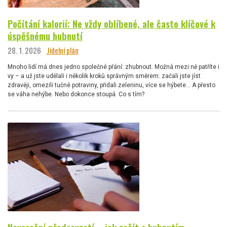
Počítání kalorií: Ne vždy oblíbené, ale často klíčové k
úspěšnému hubnutí
28. 1. 2026
Jídelní plán
Mnoho lidí má dnes jedno společné přání: zhubnout. Možná mezi ně patříte i
vy – a už jste udělali i několik kroků správným směrem: začali jste jíst
zdravěji, omezili tučné potraviny, přidali zeleninu, více se hýbete… A přesto
se váha nehýbe. Nebo dokonce stoupá. Co s tím?