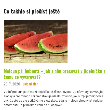
Co takhle si přečíst ještě
Meloun při hubnutí – jak s ním pracovat v jídelníčku a
čemu se vyvarovat?
29. 7. 2026
Jídelní plán
Vodní meloun patří mezi nejoblíbenější letní ovoce. Je šťavnatý, osvěžující,
sladký a pro mnoho lidí představuje ideální způsob, jak si zpříjemnit horké
dny. Často se ale setkáváme s otázkou, zda je meloun vhodný při redukci
hmotnosti… a přinášíme vám na ni odpověď.