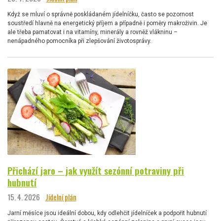
Když se mluví o správně poskládaném jídelníčku, často se pozornost
soustředí hlavně na energetický příjem a případně i poměry makroživin. Je
ale třeba pamatovat i na vitamíny, minerály a rovněž vlákninu –
nenápadného pomocníka při zlepšování životosprávy.
Přichází jaro – jak využít sezónní potraviny při
hubnutí
15. 4. 2026
Jídelní plán
Jarní měsíce jsou ideální dobou, kdy odlehčit jídelníček a podpořit hubnutí