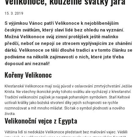
Velikonoce, kouzelné svátky jara
15. 3. 2019
S výjimkou Vánoc patří Velikonoce k nejoblíbenějším
českým svátkům, který slaví lidé bez ohledu na vyznání.
Možná Velikonoce svůj zimní protějšek ještě malinko
předčí, neboť se nepojí se stresem vyplývajícím ze shánění
dárků. Velikonoce se těší dlouhé tradici a v tomto článku se
podíváme na několik zajímavostí o nich, které jste třeba
doposud ani neznali!
Kořeny Velikonoc
Křesťanské Velikonoce mají svůj původ v oslavování zmrtvýchvstání Ježíše
Krista. Ne všechny ikonické prvky tohoto svátku ale vycházejí z křesťanství.
Tradiční velikonoční zajíček je naopak pohanským symbolem. Staří Keltové
uctívali králíky jako božská stvoření díky jejich schopnosti se rychle
rozmnožovat a mít mnoho mláďat. Šlo tak o symbol plodnosti a nového
života.
Velikonoční vejce z Egypta
Většina lidí si nedokáže Velikonoce představit bez malování vajec. Věděli