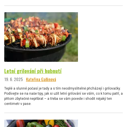
Letní grilování při hubnutí
19. 6. 2025
Kateřina Gallinová
Teplé a slunné počasí je tady a s tím neodmyslitelně přicházejí i grilovačky.
Podívejte se na naše tipy, jak si užít letní grilování se vším, co k tomu patří, a
přitom zbytečně nepřibrat – a třeba se vám povede i shodit nějaký ten
centimetr v pase.