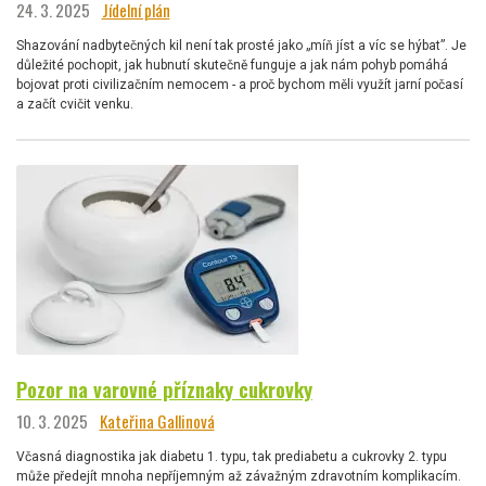
24. 3. 2025
Jídelní plán
Shazování nadbytečných kil není tak prosté jako „míň jíst a víc se hýbat”. Je
důležité pochopit, jak hubnutí skutečně funguje a jak nám pohyb pomáhá
bojovat proti civilizačním nemocem - a proč bychom měli využít jarní počasí
a začít cvičit venku.
Pozor na varovné příznaky cukrovky
10. 3. 2025
Kateřina Gallinová
Včasná diagnostika jak diabetu 1. typu, tak prediabetu a cukrovky 2. typu
může předejít mnoha nepříjemným až závažným zdravotním komplikacím.