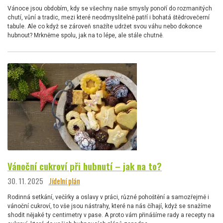
Vánoce jsou obdobím, kdy se všechny naše smysly ponoří do rozmanitých
chutí, vůní a tradic, mezi které neodmyslitelně patří i bohatá štědrovečerní
tabule. Ale co když se zároveň snažíte udržet svou váhu nebo dokonce
hubnout? Mrkněme spolu, jak na to lépe, ale stále chutně.
Vánoční cukroví při hubnutí – jak na to?
30. 11. 2025
Jídelní plán
Rodinná setkání, večírky a oslavy v práci, různé pohoštění a samozřejmě i
vánoční cukroví, to vše jsou nástrahy, které na nás číhají, když se snažíme
shodit nějaké ty centimetry v pase. A proto vám přinášíme rady a recepty na