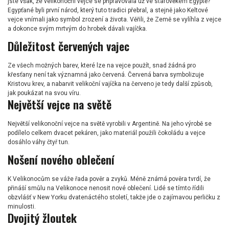
jste však, že velikonoční vejce se připravovala už ve starověkém Egyptě?
Egypťané byli první národ, který tuto tradici přebral, a stejně jako Keltové
vejce vnímali jako symbol zrození a života. Věřili, že Země se vylíhla z vejce
a dokonce svým mrtvým do hrobek dávali vajíčka.
Důležitost červených vajec
Ze všech možných barev, které lze na vejce použít, snad žádná pro
křesťany není tak významná jako červená. Červená barva symbolizuje
Kristovu krev, a nabarvit velikoční vajíčka na červeno je tedy další způsob,
jak poukázat na svou víru.
Největší vejce na světě
Největší velikonoční vejce na světě vyrobili v Argentině. Na jeho výrobě se
podílelo celkem dvacet pekáren, jako materiál použili čokoládu a vejce
dosáhlo váhy čtyř tun.
Nošení nového oblečení
K Velikonocům se váže řada pověr a zvyků. Méně známá pověra tvrdí, že
přináší smůlu na Velikonoce nenosit nové oblečení. Lidé se tímto řídili
obzvlášť v New Yorku dvatenáctého století, takže jde o zajímavou perličku z
minulosti.
Dvojitý žloutek