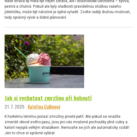
Naše strava by měla být nejen zdravá, ale i dlouhodobě udržitelná – sytivá,
pestrá a chutná. Pokud ale byly sladkosti pravidelnou složkou vašeho
jídelníčku, může být náročné je úplně vyřadit. Zvolte raději druhou možnost,
tedy správný vývěr a dobré plánování.
Jak si vychutnat zmrzlinu při hubnutí
21. 7. 2025
Kateřina Gallinová
K horkému letnímu počasí zmrzliny prostě patří. Ale pokud se snažíte
zmenšit obvod svého pasu, jsou pro vás mražené pochoutky plné cukry a
kalorií nejspíš velkým strašákem. Nemusíte se jich ale automaticky vzdát!
Jen to chce si správně vybírat.