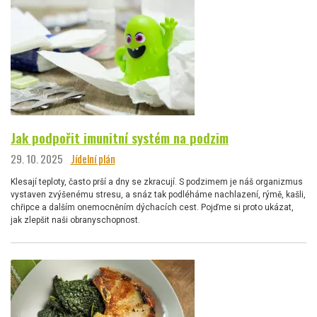
Jak podpořit imunitní systém na podzim
29. 10. 2025
Jídelní plán
Klesají teploty, často prší a dny se zkracují. S podzimem je náš organizmus
vystaven zvýšenému stresu, a snáz tak podléháme nachlazení, rýmě, kašli,
chřipce a dalším onemocněním dýchacích cest. Pojďme si proto ukázat,
jak zlepšit naši obranyschopnost.