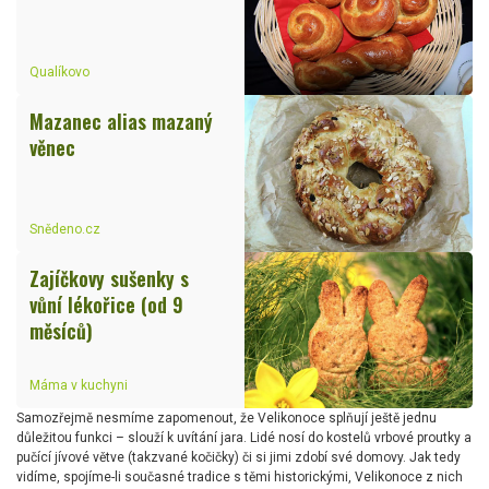
Qualíkovo
Mazanec alias mazaný
věnec
Snědeno.cz
Zajíčkovy sušenky s
vůní lékořice (od 9
měsíců)
Máma v kuchyni
Samozřejmě nesmíme zapomenout, že Velikonoce splňují ještě jednu
důležitou funkci – slouží k uvítání jara. Lidé nosí do kostelů vrbové proutky a
pučící jívové větve (takzvané kočičky) či si jimi zdobí své domovy. Jak tedy
vidíme, spojíme-li současné tradice s těmi historickými, Velikonoce z nich