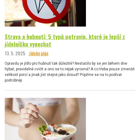
Strava a hubnutí: 5 typů potravin, které je lepší z
jídelníčku vynechat
13. 5. 2025
Jídelní plán
Opravdu je jídlo pro hubnutí tak důležité? Nestačilo by se jen během dne
hýbat, pravidelně cvičit a ono se to nějak vyrovná? A co třeba pouze zmenšit
velikost porcí a jinak jíst stejně jako dosud? Pojďme se na to podívat
podrobněji.