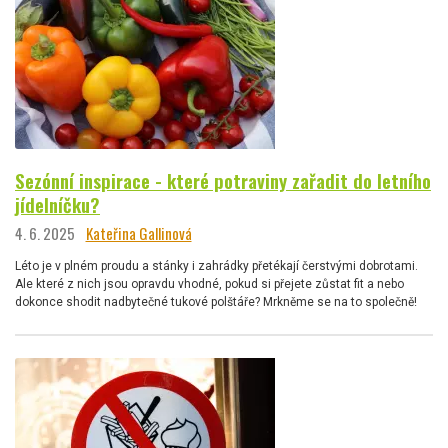
Sezónní inspirace - které potraviny zařadit do letního
jídelníčku?
4. 6. 2025
Kateřina Gallinová
Léto je v plném proudu a stánky i zahrádky přetékají čerstvými dobrotami.
Ale které z nich jsou opravdu vhodné, pokud si přejete zůstat fit a nebo
dokonce shodit nadbytečné tukové polštáře? Mrkněme se na to společně!