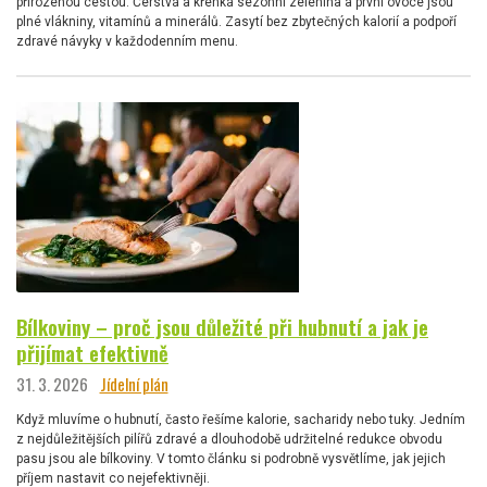
přirozenou cestou. Čerstvá a křehká sezónní zelenina a první ovoce jsou
plné vlákniny, vitamínů a minerálů. Zasytí bez zbytečných kalorií a podpoří
zdravé návyky v každodenním menu.
Bílkoviny – proč jsou důležité při hubnutí a jak je
přijímat efektivně
31. 3. 2026
Jídelní plán
Když mluvíme o hubnutí, často řešíme kalorie, sacharidy nebo tuky. Jedním
z nejdůležitějších pilířů zdravé a dlouhodobě udržitelné redukce obvodu
pasu jsou ale bílkoviny. V tomto článku si podrobně vysvětlíme, jak jejich
příjem nastavit co nejefektivněji.