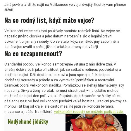
Jiná pověra tvrdí, že najít na Velikonoce ve vejci dvojitý žloutek vám přinese
štěstí.
Na co rodný list, když máte vejce?
Velikonoční vejce se kdysi používaly namísto rodných listů. Na vejce se
napsalo jméno člověka a jeho datum narození a šlo o legální právní
dokument přijímaný i soudy. Co se stalo, když se někdo jiný zapomněl a
dané vejce uvařil a snědl, již historické prameny neuvádějí.
Na co nezapomenout?
Standardní podobu Velikonoc samozřejmě většina z nás dobře zná. V
dnešní době slouží jako příležitost, jak se setkat s rodinou, popovídat si a
dobře se najíst. Děti dostanou cukroví a jsou spokojená. Koledníci
obcházejí sousedy a přátele a za vymrskání pomlázkou a recitování
básniček obdrží velikonoční nadílku. Pomlázkou se šlehají hlavně ženy, aby
neuschly. Dívky a ženy se však nemusí strachovat – na oplátku mohou
muže následující den polít vodou. Po půstu dodržovaném ve Velký pátek
následně na Boží hod velikonoční přichází velká hostina. Tradiční pokrmy se
mohou lišit kraj od kraje, ale často mezi ně patří velikonoční beránci,
mazance a jidáše. Na některé
velikonoční recepty se můžete podívat zde:
Nadýchané jidášky