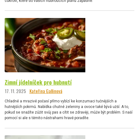
cukroví, které do vašich hubnoucích plánů zapadne.
Zimní jídelníček pro hubnutí
17. 11. 2025
Kateřina Gallinová
Chladné a mrazivé počasí přímo vybízí ke konzumaci tučnějších a
hutnějších pokrmů. Nabídka chutné zeleniny a ovoce také bývá užší. A to,
pokud se snažíte zúžit svůj pas a cítit se zdravěji, může být problém. S naší
pomocí si ale s těmito nástrahami hravě poradíte.