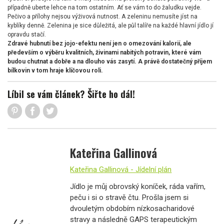
případně uberte lehce na tom ostatním. Ať se vám to do žaludku vejde.
Pečivo a přílohy nejsou výživová nutnost. A zeleninu nemusíte jíst na
kyblíky denně. Zelenina je sice důležitá, ale půl talíře na každé hlavní jídlo jí
opravdu stačí.
Zdravé hubnutí bez jojo-efektu není jen o omezování kalorií, ale
především o výběru kvalitních, živinami nabitých potravin, které vám
budou chutnat a dobře a na dlouho vás zasytí. A právě dostatečný příjem
bílkovin v tom hraje klíčovou roli.
Líbil se vám článek? Šiřte ho dál!
Kateřina Gallinová
Kateřina Gallinová - Jídelní plán
Jídlo je můj obrovský koníček, ráda vařím,
peču i si o stravě čtu. Prošla jsem si
dvouletým obdobím nízkosacharidové
stravy a následně GAPS terapeutickým