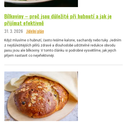
Bílkoviny – proč jsou důležité při hubnutí a jak je
přijímat efektivně
31. 3. 2026
Jídelní plán
Když mluvíme o hubnutí, často řešíme kalorie, sacharidy nebo tuky. Jedním
z nejdůležitějších pilířů zdravé a dlouhodobě udržitelné redukce obvodu
pasu jsou ale bílkoviny. V tomto článku si podrobně vysvětlíme, jak jejich
příjem nastavit co nejefektivněji.