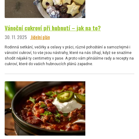
Vánoční cukroví při hubnutí – jak na to?
30. 11. 2025
Jídelní plán
Rodinná setkání, večírky a oslavy v práci, různé pohoštění a samozřejmě i
vánoční cukroví, to vše jsou nástrahy, které na nás číhají, když se snažíme
shodit nějaké ty centimetry v pase. A proto vám přinášíme rady a recepty na
cukroví, které do vašich hubnoucích plánů zapadne.