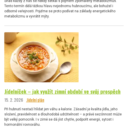
Snad každý z nás se někdy setkal s pojmem zpomalený metabolizmus.
Tento termín dělá těžkou hlavu nejednomu hubnoucímu, ale bohužel i
odborné veřejnosti. Pojďme se proto podívat na základy energetického
metabolizmu a vyvrátit mýty.
Jídelníček – jak využít zimní období ve svůj prospěch
15. 2. 2026
Jídelní plán
Při hubnutí nestačí hlídat jen váhu a kalorie. Zásadní je kvalita jídla, jeho
složení, pravidelnost a dlouhodobá udržitelnost – a právě sezónnost může
být velký pomocník. I v zimě se dá jíst chytře, podpořit energii, sytost i
hormonální rovnováhu.