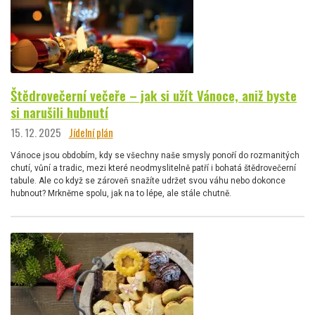
Štědrovečerní večeře – jak si užít Vánoce, aniž byste
si narušili hubnutí
15. 12. 2025
Jídelní plán
Vánoce jsou obdobím, kdy se všechny naše smysly ponoří do rozmanitých
chutí, vůní a tradic, mezi které neodmyslitelně patří i bohatá štědrovečerní
tabule. Ale co když se zároveň snažíte udržet svou váhu nebo dokonce
hubnout? Mrkněme spolu, jak na to lépe, ale stále chutně.