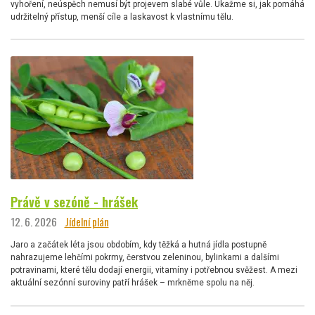
vyhoření, neúspěch nemusí být projevem slabé vůle. Ukažme si, jak pomáhá
udržitelný přístup, menší cíle a laskavost k vlastnímu tělu.
Právě v sezóně - hrášek
12. 6. 2026
Jídelní plán
Jaro a začátek léta jsou obdobím, kdy těžká a hutná jídla postupně
nahrazujeme lehčími pokrmy, čerstvou zeleninou, bylinkami a dalšími
potravinami, které tělu dodají energii, vitamíny i potřebnou svěžest. A mezi
aktuální sezónní suroviny patří hrášek – mrkněme spolu na něj.