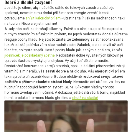
Dobré a dlouhé zasycení
Jestliže je cílem, aby naše tělo sáhlo do tukových zásob a začalo je
spalovat, nesmíme mu dodat příliš mnoho energie zvenčí. Neboli
potřebujeme
snížit kalorický příjem
- ubrat na talíři jak na sacharidech, tak i
na tucích. Něco ale jíst musíme!
A tady nás opět zachraňují bílkoviny. Právě protože jsou pro tělo naprosto
nutným stavebním a funkčním prvkem, na jejich nedostatek docela důrazně
reaguje pocity hladu. Nejspíš to znáte, že zeleninový salát nebo takzvaná
tukožroutská polévka vám sice hodně zaplní žaludek, ale za chvíli už opět
hledáte, co byste snědli. Časté pocity hladu jak jasným signálem, že váš
jídelníček je poskládaný špatně
. Nedostatek dobře využitelných bílkovin je
opravdu často se vyskytující chybou. Vy už ji teď dělat nemusíte.
Dostatečná konzumace zdrojů proteinů, spolu s dalšími přirozenými zdroji
vitamínů a minerálů, vás
zasytí dobře a na dlouho
. Váš energetický příjem
tak naprosto přirozeně klesne. Budete efektivně
redukovat svoje tukové
polštáře a přitom nebudete strádat hlady
. Nemusíte ani utrácet za léky na
hubnutí napodobující hormon sytosti GLP-1. Bílkoviny hladiny tohoto
hormonu zvedají velmi účinně. A dokážou ještě další věci k tomu, například
tlumit produkci hormonu hladu ghrelinu a
chutě na sladké
.