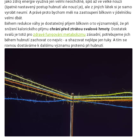
jako zdroj energie využívá jen velmi neochotně, spíš až ve velké nouzi
(špatně nastavený postup hubnutí ale nouzí je), ale z jiných látek si je samo
vyrobit neumí. A právě proto bychom měli na zastoupení bílkovin v jídelníčku
velmi dbát.
Během redukce váhy je dostatečný příjem bílkovin o to významnější, že při
snížení kalorického příjmu
chrání před ztrátou svalové hmoty
. Dostatek
svalů je totiž pro
zdravé fungování metabolizmu
zásadní, potřebujeme jich
během hubnutí zachovat co nejvíc - a shazovat nejlépe jen tuky. A tím se
rovnou dostáváme k dalšímu významu proteinů při hubnutí.