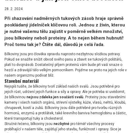
28. 2. 2024
Při shazování nadměrných tukových zásob hraje správně
poskládaný jídelníček klíčovou roli. Jednou z živin, kterou
je nutné vašemu tělu zajistit v poměrně velkém množství,
jsou bílkoviny neboli proteiny. A to nejen během hubnutí!
Proč tomu tak je? Čtěte dál, důvodů je celá řada.
Bílkoviny jsou pro člověka opravdu naprosto nezbytnou složkou potravy.
Pokud se snažíte snížit obvod svého pasu a zbavit se tukových polštářů,
platí to dvojnásob. Dostatečný příjem proteinů vám bude při vaší snaze o
hezčí a zdravější tělo velkým pomocníkem. Pojďme se proto na jejich role v
našem organizmu podívat blíž.
Stavební materiál
Nejspíš tušíte, že bílkoviny tvoří základ našich svalů. Jsou potřebné pro
jejich růst, udržení jejich funkce a síly a opravy. Ale je potřeba si uvědomit,
že bílkovinou
nejsou zdaleka jen součástí svalů
. Proteiny jsou stavebními
kameny i všech našich orgánů, střevní výstelky, kůže, vlasů, nehtů, kloubů,
chrupavek, kostí a zubů. Bílkoviny jsou dále potřebné pro tvorbu různých
hormonů, enzymů a protilátek, také krevního barviva hemoglobinu a částic,
které transportují tuky a cholesterol.
Stručně řečeno, bílkoviny jsou
nezbytné
pro téměř všechny procesy
probíhající v našem těle, zajišťují jeho stavbu, funkčnost i opravy. Sice je