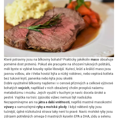
Které potraviny jsou na bílkoviny bohaté? Prakticky jakékoliv
maso
obsahuje
poměrně dost proteinů. Pokud ale pracujete na shození tukových polštářů,
měli byste si vybírat kousky spíše libovější. Kuřecí, krůtí a králičí maso jsou
jasnou volbou, ale i třeba hovězí kýta a nízký roštěnec, nebo vepřová kotleta
bez tukové krytí, panenka nebo kýta jsou skvělé.
Dobře využitelné bílkoviny najdeme i v cenově příznivých a celkově výživově
bohatých
vejcích
, například v nich obsažený cholin prospívá našemu
metabolizmu i mozku. Jejich využití v kuchyni je navíc docela široké a
pestré. Vajíčka na tisíc způsobů vůbec nemusí být nadsázka.
Nezapomínejme ani na
játra a další vnitřnosti
, nepříliš mastné masokostní
vývary
a samozřejmě
ryby a mořské plody
. I když některé ryby jsou
tučnější, úplně nízkotučná strava taky není to pravé. Navíc mořské ryby jsou
zdrojem potřebných omega-3 mastných kyselin EPA a DHA, jódu a selenu.