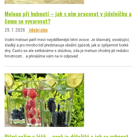
Meloun při hubnutí – jak s ním pracovat v jídelníčku a
čemu se vyvarovat?
29. 7. 2026
Jídelní plán
Vodní meloun patří mezi nejoblíbenější letní ovoce. Je šťavnatý, osvěžující,
sladký a pro mnoho lidí představuje ideální způsob, jak si zpříjemnit horké
dny. Často se ale setkáváme s otázkou, zda je meloun vhodný při redukci
hmotnosti… a přinášíme vám na ni odpověď.
Pitný režim v létě – proč je důležitý a jak se vyhnout