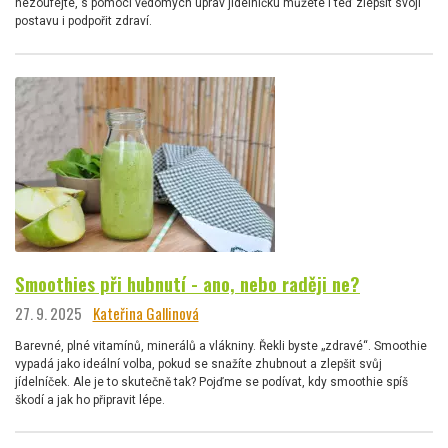
nezoufejte, s pomocí vědomých úprav jídelníčku můžete i teď zlepšit svoji
postavu i podpořit zdraví.
Smoothies při hubnutí - ano, nebo raději ne?
27. 9. 2025
Kateřina Gallinová
Barevné, plné vitamínů, minerálů a vlákniny. Řekli byste „zdravé“. Smoothie
vypadá jako ideální volba, pokud se snažíte zhubnout a zlepšit svůj
jídelníček. Ale je to skutečně tak? Pojďme se podívat, kdy smoothie spíš
škodí a jak ho připravit lépe.