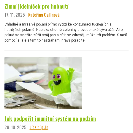
Zimní jídelníček pro hubnutí
17. 11. 2025
Kateřina Gallinová
Chladné a mrazivé počasí přímo vybízí ke konzumaci tučnějších a
hutnějších pokrmů. Nabídka chutné zeleniny a ovoce také bývá užší. A to,
pokud se snažíte zúžit svůj pas a cítit se zdravěji, může být problém. S naší
pomocí si ale s těmito nástrahami hravě poradíte.
Jak podpořit imunitní systém na podzim
29. 10. 2025
Jídelní plán