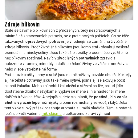
Zdroje bílkovin
Stále se bavíme o bílkovinách z přirozených, tedy nezpracovaných a
minimálně zpracovaných potravin, ne o proteinových prášcích. Co se týče
takzvaných
opravdových potravin
, je vhodnější se zaměřit na živočišné
zdroje bílkovin. Proč? Živočišné bílkoviny jsou kompletní - obsahují veškeré
esenciální aminokyseliny. Jsou také až o desítky procent lépe využitelné
než bílkoviny rostlinné. Navíc v
živočišných potravinách
zpravidla
naleznete vitamíny, minerály a další potřebné živiny ve větším množství a
nebo v lépe vstřebatelné formě.
Proteinové prášky samy o sobě jsou na mikroživiny obvykle chudší. Koktejly
a jiné tekuté potraviny jsou také méně sytivé, pomaleji se aktivuje pocit
plnosti žaludku. Mohou působit i žaludeční a střevní potíže, pokud jídlo
dostatečně dlouho nežvýkáme, vyplaví se méně slin a následně i méně
dalších trávicích šťáv. A nejspíš budete souhlasit, že
poctivé jídlo voní a
chutná výrazně lépe
než nějaký protein rozmíchaný ve vodě, i když třeba
tento koktejlový prášek obsahuje aromata a umělá sladidla. Těm je ostatně
lepší se kvůli vašemu
mikrobiomu
a celkovému zdraví vyhnout.