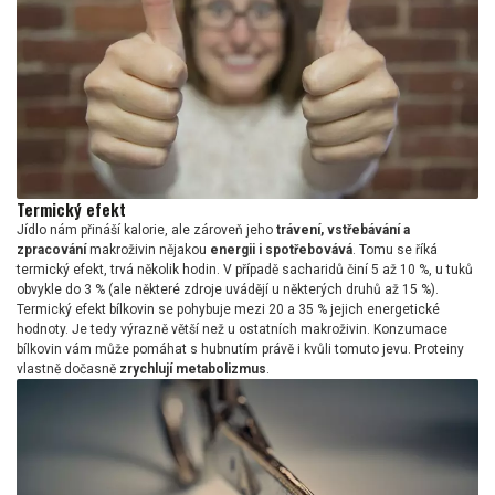
Termický efekt
Jídlo nám přináší kalorie, ale zároveň jeho
trávení, vstřebávání a
zpracování
makroživin nějakou
energii i spotřebovává
. Tomu se říká
termický efekt, trvá několik hodin. V případě sacharidů činí 5 až 10 %, u tuků
obvykle do 3 % (ale některé zdroje uvádějí u některých druhů až 15 %).
Termický efekt bílkovin se pohybuje mezi 20 a 35 % jejich energetické
hodnoty. Je tedy výrazně větší než u ostatních makroživin. Konzumace
bílkovin vám může pomáhat s hubnutím právě i kvůli tomuto jevu. Proteiny
vlastně dočasně
zrychlují metabolizmus
.