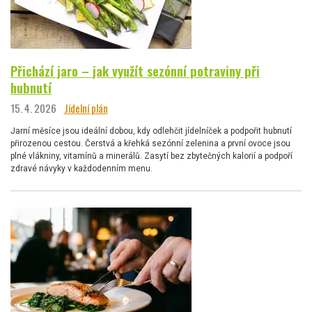
Přichází jaro – jak využít sezónní potraviny při
hubnutí
15. 4. 2026
Jídelní plán
Jarní měsíce jsou ideální dobou, kdy odlehčit jídelníček a podpořit hubnutí
přirozenou cestou. Čerstvá a křehká sezónní zelenina a první ovoce jsou
plné vlákniny, vitamínů a minerálů. Zasytí bez zbytečných kalorií a podpoří
zdravé návyky v každodenním menu.