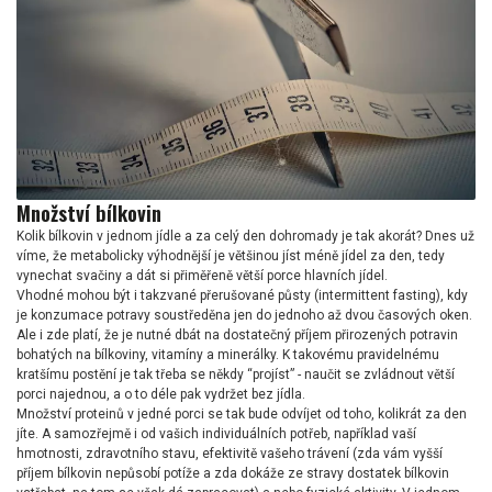
Množství bílkovin
Kolik bílkovin v jednom jídle a za celý den dohromady je tak akorát? Dnes už
víme, že metabolicky výhodnější je většinou jíst méně jídel za den, tedy
vynechat svačiny a dát si přiměřeně větší porce hlavních jídel.
Vhodné mohou být i takzvané přerušované půsty (intermittent fasting), kdy
je konzumace potravy soustředěna jen do jednoho až dvou časových oken.
Ale i zde platí, že je nutné dbát na dostatečný příjem přirozených potravin
bohatých na bílkoviny, vitamíny a minerálky. K takovému pravidelnému
kratšímu postění je tak třeba se někdy “projíst” - naučit se zvládnout větší
porci najednou, a o to déle pak vydržet bez jídla.
Množství proteinů v jedné porci se tak bude odvíjet od toho, kolikrát za den
jíte. A samozřejmě i od vašich individuálních potřeb, například vaší
hmotnosti, zdravotního stavu, efektivitě vašeho trávení (zda vám vyšší
příjem bílkovin nepůsobí potíže a zda dokáže ze stravy dostatek bílkovin