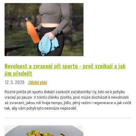
Nevolnost a zvracení při sportu - proč vznikají a jak
jim předejít
12. 5. 2026
Jídelní plán
Různé potíže při sportu dokáží zaskočit začátečníky i ty, kdo se k pohybu
vracejí po pauze. V tomto článku zjistíte, proč může docházet k nevolnosti
až zvracení, jakou roli hraje tempo, jídlo, pitný režim i regenerace a jak cvičit
tak, aby vám pohyb tyto nesnáze nepůsobil.