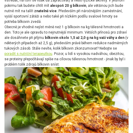
vstřebat, na tom se však dá zapracovat) a nebo fyzické aktivity. V jednom
pokrmu tak budete chtít mít
alespoň 20 g bílkovin
, ale většinou jich bude
nutné mít na talíři
znatelně více
. Především při náročnějším zaměstnání,
vyšší sportovní zátěži a nebo také při nízkém podílu svalové hmoty se
potřeba bílkovin zvedá.
Obecně je vhodné nejíst méně než 1 g bílkovin na kg tělesné hmotnosti a
den. Toto je ale opravdu to nejnutnější minimum. Větších přínosů pro zdraví
ale dosáhnete při příjmu
bílkovin okolo 1,5 až 2,0 g na kg vaší váhy a den
(v
některých případech až 2,5 g), především právě během redukce nadměrných
tukových zásob. Stále nevíte, kolik bílkovin zkonzumovat? Nebojte se
poradit s nutriční terapeutkou
. Pozor, u lidí s vysokou nadváhou, obezitou,
se proteiny přepočítávají spíše na cílovou tělesnou hmotnost - jinak by byl i
problém tolik zdrojů bílkovin sníst.