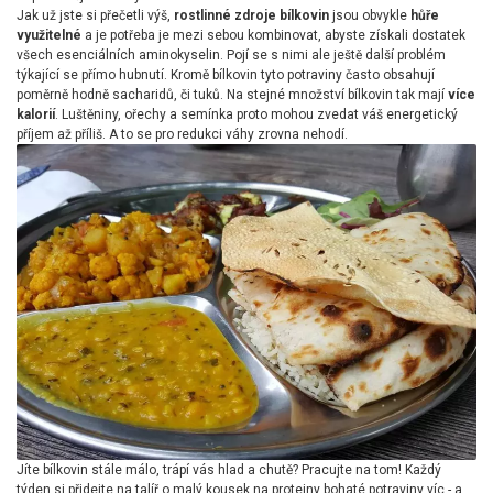
Jak už jste si přečetli výš,
rostlinné zdroje bílkovin
jsou obvykle
hůře
využitelné
a je potřeba je mezi sebou kombinovat, abyste získali dostatek
všech esenciálních aminokyselin. Pojí se s nimi ale ještě další problém
týkající se přímo hubnutí. Kromě bílkovin tyto potraviny často obsahují
poměrně hodně sacharidů, či tuků. Na stejné množství bílkovin tak mají
více
kalorií
. Luštěniny, ořechy a semínka proto mohou zvedat váš energetický
příjem až příliš. A to se pro redukci váhy zrovna nehodí.
Jíte bílkovin stále málo, trápí vás hlad a chutě? Pracujte na tom! Každý
týden si přidejte na talíř o malý kousek na proteiny bohaté potraviny víc - a