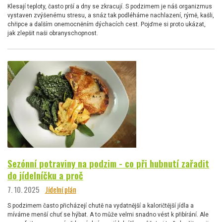
Klesají teploty, často prší a dny se zkracují. S podzimem je náš organizmus
vystaven zvýšenému stresu, a snáz tak podléháme nachlazení, rýmě, kašli,
chřipce a dalším onemocněním dýchacích cest. Pojďme si proto ukázat,
jak zlepšit naši obranyschopnost.
Sezónní potraviny na podzim - co při hubnutí zařadit
do jídelníčku a proč
7. 10. 2025
Jídelní plán
S podzimem často přicházejí chutě na vydatnější a kaloričtější jídla a
míváme menší chuť se hýbat. A to může velmi snadno vést k přibírání. Ale