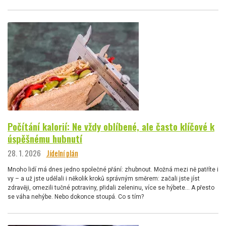
Počítání kalorií: Ne vždy oblíbené, ale často klíčové k
úspěšnému hubnutí
28. 1. 2026
Jídelní plán
Mnoho lidí má dnes jedno společné přání: zhubnout. Možná mezi ně patříte i
vy – a už jste udělali i několik kroků správným směrem: začali jste jíst
zdravěji, omezili tučné potraviny, přidali zeleninu, více se hýbete… A přesto
se váha nehýbe. Nebo dokonce stoupá. Co s tím?