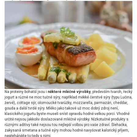
Na proteiny bohatší jsou i
některé mléčné výrobky
, především tvaroh, řecký
jogurt a různé ne moc tučné sýry, například měkké čerstvé sýry (typu Lučina,
žervé), cottage sýr, olomoucké tvarůžky, mozzarella, parmazán, cheddar,
gouda a další tvrdé sýry. Mléko jako takové už moc dobrý zdroj není,
klasického jogurtu byste museli sníst opravdu hodně velkou porci. Vhodné
určitě nejsou jakkoliv doslazované mléčné výrobky. Nízkotučné produkty s
různými aditivy také nejsou tou nejlepší volbou pro vaše zdraví. Šlehačka,
zakysaná smetana a tučné sýry mohou hodně navyšovat kalorický příjem,
nepřehánějte to tedy s nimi.