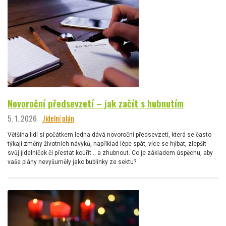
Novoroční předsevzetí – jak začít s hubnutím
5. 1. 2026
Jídelní plán
Většina lidí si počátkem ledna dává novoroční předsevzetí, která se často
týkají změny životních návyků, například lépe spát, více se hýbat, zlepšit
svůj jídelníček či přestat kouřit… a zhubnout. Co je základem úspěchu, aby
vaše plány nevyšuměly jako bublinky ze sektu?