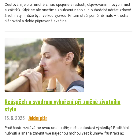
Cestování je pro mnohé z nás spojené s radostí, objevováním nových míst
a zážitků. Když se ale snažíme zhubnout nebo si dlouhodobě udržet zdravý
životní styl, může být i velkou výzvou. Přitom stačí poměrně málo – trocha
plánování a dobře připravená svačina.
Neúspěch a syndrom vyhoření při změně životního
stylu
16. 6. 2026
Jídelní plán
Proč často vzdáváme svou snahu dřív, než se dostaví výsledky? Radikální
hubnutí a snaha změnit vše najednou mohou vést k únavě, frustraci až