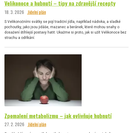
Velikonoce a hubnutí – tipy na zdravější recepty
18. 3. 2026
Jídelní plán
S Velikonočními svátky se pojí tradiční jídla, například nádivka, a sladké
pochoutky, jako jsou jidáše, mazanec a beránek, které mohou snahy o
dosažení štíhlejší postavy hatit. Ukažme si proto, jak si užít Velikonoce bez
strachu a odříkání.
Zpomalení metabolizmu – jak ovlivňuje hubnutí
27. 2. 2026
Jídelní plán