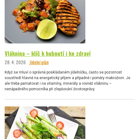
Vláknina – klíč k hubnutí i ke zdraví
28. 4. 2026
Jídelní plán
Když se mluví o správně poskládaném jídelníčku, často se pozornost
soustředí hlavně na energetický příjem a případně i poměry makroživin. Je
ale třeba pamatovat i na vitamíny, minerály a rovněž vlákninu –
nenápadného pomocníka při zlepšování životosprávy.