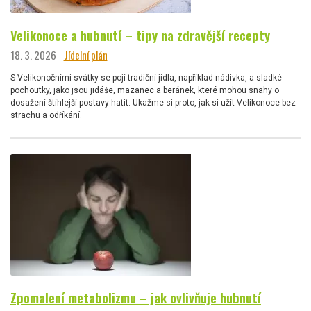
Velikonoce a hubnutí – tipy na zdravější recepty
18. 3. 2026
Jídelní plán
S Velikonočními svátky se pojí tradiční jídla, například nádivka, a sladké
pochoutky, jako jsou jidáše, mazanec a beránek, které mohou snahy o
dosažení štíhlejší postavy hatit. Ukažme si proto, jak si užít Velikonoce bez
strachu a odříkání.
Zpomalení metabolizmu – jak ovlivňuje hubnutí