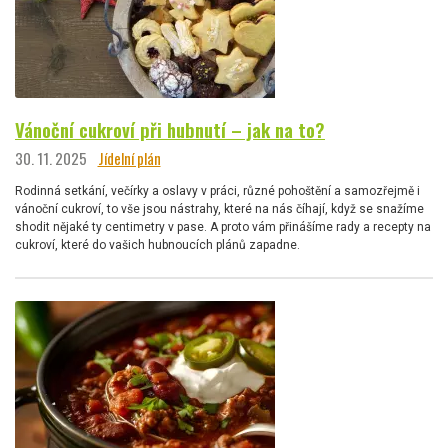
Vánoční cukroví při hubnutí – jak na to?
30. 11. 2025
Jídelní plán
Rodinná setkání, večírky a oslavy v práci, různé pohoštění a samozřejmě i
vánoční cukroví, to vše jsou nástrahy, které na nás číhají, když se snažíme
shodit nějaké ty centimetry v pase. A proto vám přinášíme rady a recepty na
cukroví, které do vašich hubnoucích plánů zapadne.