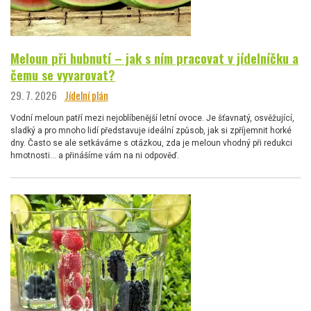
Meloun při hubnutí – jak s ním pracovat v jídelníčku a
čemu se vyvarovat?
29. 7. 2026
Jídelní plán
Vodní meloun patří mezi nejoblíbenější letní ovoce. Je šťavnatý, osvěžující,
sladký a pro mnoho lidí představuje ideální způsob, jak si zpříjemnit horké
dny. Často se ale setkáváme s otázkou, zda je meloun vhodný při redukci
hmotnosti… a přinášíme vám na ni odpověď.