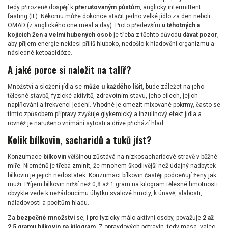
tedy přirozeně dospějí k
přerušovaným půstům
, anglicky intermittent
fasting (IF). Někomu může dokonce stačit jedno velké jídlo za den neboli
OMAD (z anglického one meal a day). Proto především
u těhotných a
kojících žen a velmi hubených osob
je třeba z těchto důvodu
dávat pozor
,
aby příjem energie neklesl příliš hluboko, nedošlo k hladovění organizmu a
následné ketoacidóze.
A jaké porce si naložit na talíř?
Množství a složení jídla se
může u každého lišit
, bude záležet na jeho
tělesné stavbě, fyzické aktivitě, zdravotním stavu, jeho cílech, jejich
naplňování a frekvenci jedení. Vhodné je omezit mixované pokrmy, často se
tímto způsobem přípravy zvyšuje glykemický a inzulínový efekt jídla a
rovněž je narušeno vnímání sytosti a dříve přichází hlad.
Kolik bílkovin, sacharidů a tuků jíst?
Konzumace
bílkovin
většinou zůstává na nízkosacharidové stravě v běžné
míře. Nicméně je třeba zmínit, že mnohem škodlivější než údajný nadbytek
bílkovin je jejich nedostatek. Konzumaci bílkovin častěji podceňují ženy jak
muži. Příjem bílkovin nižší než 0,8 až 1 gram na kilogram tělesné hmotnosti
obvykle vede k nežádoucímu úbytku svalové hmoty, k únavě, slabosti,
náladovosti a pocitům hladu.
Za
bezpečné množství
se, i pro fyzicky málo aktivní osoby, považuje
2 až
2,5 gramu bílkovin na kilogram
. Z opravdových potravin, tedy masa, vajec,