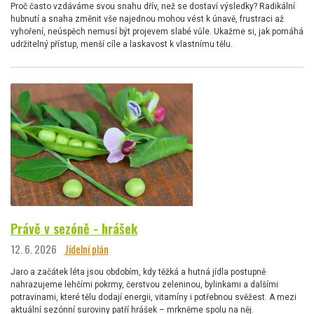
Proč často vzdáváme svou snahu dřív, než se dostaví výsledky? Radikální
hubnutí a snaha změnit vše najednou mohou vést k únavě, frustraci až
vyhoření, neúspěch nemusí být projevem slabé vůle. Ukažme si, jak pomáhá
udržitelný přístup, menší cíle a laskavost k vlastnímu tělu.
Právě v sezóně - hrášek
12. 6. 2026
Jídelní plán
Jaro a začátek léta jsou obdobím, kdy těžká a hutná jídla postupně
nahrazujeme lehčími pokrmy, čerstvou zeleninou, bylinkami a dalšími
potravinami, které tělu dodají energii, vitamíny i potřebnou svěžest. A mezi
aktuální sezónní suroviny patří hrášek – mrkněme spolu na něj.