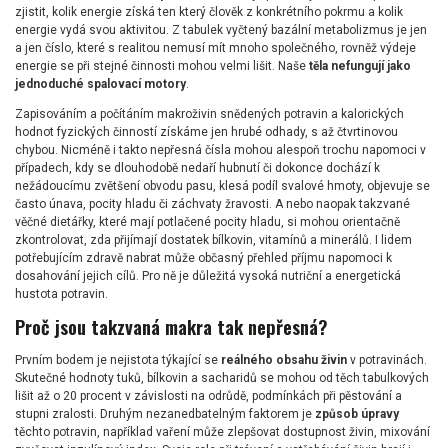
zjistit, kolik energie získá ten který člověk z konkrétního pokrmu a kolik
energie vydá svou aktivitou. Z tabulek vyčtený bazální metabolizmus je jen
a jen číslo, které s realitou nemusí mít mnoho společného, rovněž výdeje
energie se při stejné činnosti mohou velmi lišit. Naše
těla nefungují jako
jednoduché spalovací motory
.
Zapisováním a počítáním makroživin snědených potravin a kalorických
hodnot fyzických činností získáme jen hrubé odhady, s až čtvrtinovou
chybou. Nicméně i takto nepřesná čísla mohou alespoň trochu napomoci v
případech, kdy se dlouhodobě nedaří hubnutí či dokonce dochází k
nežádoucímu zvětšení obvodu pasu, klesá podíl svalové hmoty, objevuje se
často únava, pocity hladu či záchvaty žravosti. A nebo naopak takzvané
věčné dietářky, které mají potlačené pocity hladu, si mohou orientačně
zkontrolovat, zda přijímají dostatek bílkovin, vitamínů a minerálů. I lidem
potřebujícím zdravě nabrat může občasný přehled příjmu napomoci k
dosahování jejich cílů. Pro ně je důležitá vysoká nutriční a energetická
hustota potravin.
Proč jsou takzvaná makra tak nepřesná?
Prvním bodem je nejistota týkající se
reálného obsahu živin
v potravinách.
Skutečné hodnoty tuků, bílkovin a sacharidů se mohou od těch tabulkových
lišit až o 20 procent v závislosti na odrůdě, podmínkách při pěstování a
stupni zralosti. Druhým nezanedbatelným faktorem je
způsob úpravy
těchto potravin, například vaření může zlepšovat dostupnost živin, mixování