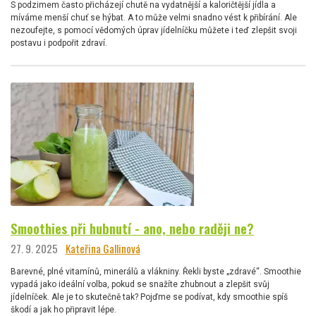
S podzimem často přicházejí chutě na vydatnější a kaloričtější jídla a
míváme menší chuť se hýbat. A to může velmi snadno vést k přibírání. Ale
nezoufejte, s pomocí vědomých úprav jídelníčku můžete i teď zlepšit svoji
postavu i podpořit zdraví.
Smoothies při hubnutí - ano, nebo raději ne?
27. 9. 2025
Kateřina Gallinová
Barevné, plné vitamínů, minerálů a vlákniny. Řekli byste „zdravé“. Smoothie
vypadá jako ideální volba, pokud se snažíte zhubnout a zlepšit svůj
jídelníček. Ale je to skutečně tak? Pojďme se podívat, kdy smoothie spíš
škodí a jak ho připravit lépe.