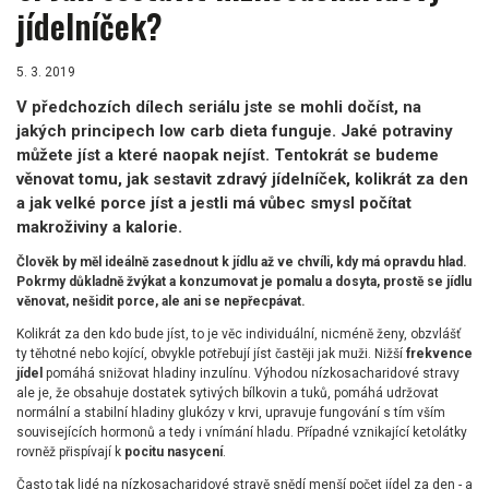
jídelníček?
5. 3. 2019
V předchozích dílech seriálu jste se mohli dočíst, na
jakých principech low carb dieta funguje. Jaké potraviny
můžete jíst a které naopak nejíst. Tentokrát se budeme
věnovat tomu, jak sestavit zdravý jídelníček, kolikrát za den
a jak velké porce jíst a jestli má vůbec smysl počítat
makroživiny a kalorie.
Člověk by měl ideálně zasednout k jídlu až ve chvíli, kdy má opravdu hlad.
Pokrmy důkladně žvýkat a konzumovat je pomalu a dosyta, prostě se jídlu
věnovat, nešidit porce, ale ani se nepřecpávat.
Kolikrát za den kdo bude jíst, to je věc individuální, nicméně ženy, obzvlášť
ty těhotné nebo kojící, obvykle potřebují jíst častěji jak muži. Nižší
frekvence
jídel
pomáhá snižovat hladiny inzulínu. Výhodou nízkosacharidové stravy
ale je, že obsahuje dostatek sytivých bílkovin a tuků, pomáhá udržovat
normální a stabilní hladiny glukózy v krvi, upravuje fungování s tím vším
souvisejících hormonů a tedy i vnímání hladu. Případné vznikající ketolátky
rovněž přispívají k
pocitu nasycení
.
Často tak lidé na nízkosacharidové stravě snědí menší počet jídel za den - a