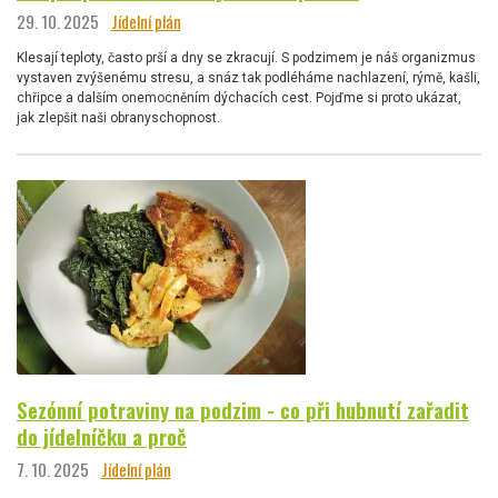
29. 10. 2025
Jídelní plán
Klesají teploty, často prší a dny se zkracují. S podzimem je náš organizmus
vystaven zvýšenému stresu, a snáz tak podléháme nachlazení, rýmě, kašli,
chřipce a dalším onemocněním dýchacích cest. Pojďme si proto ukázat,
jak zlepšit naši obranyschopnost.
Sezónní potraviny na podzim - co při hubnutí zařadit
do jídelníčku a proč
7. 10. 2025
Jídelní plán