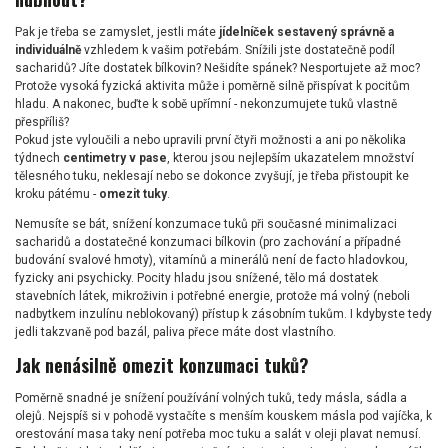
Pak je třeba se zamyslet, jestli máte
jídelníček sestavený správně a
individuálně
vzhledem k vašim potřebám. Snížili jste dostatečně podíl
sacharidů? Jíte dostatek bílkovin? Nešidíte spánek? Nesportujete až moc?
Protože vysoká fyzická aktivita může i poměrně silně přispívat k pocitům
hladu. A nakonec, buďte k sobě upřímní - nekonzumujete tuků vlastně
přespříliš?
Pokud jste vyloučili a nebo upravili první čtyři možnosti a ani po několika
týdnech
centimetry v pase
, kterou jsou nejlepším ukazatelem množství
tělesného tuku, neklesají nebo se dokonce zvyšují, je třeba přistoupit ke
kroku pátému -
omezit tuky
.
Nemusíte se bát, snížení konzumace tuků při současné minimalizaci
sacharidů a dostatečné konzumaci bílkovin (pro zachování a případné
budování svalové hmoty), vitamínů a minerálů není de facto hladovkou,
fyzicky ani psychicky. Pocity hladu jsou snížené, tělo má dostatek
stavebních látek, mikroživin i potřebné energie, protože má volný (neboli
nadbytkem inzulínu neblokovaný) přístup k zásobním tukům. I kdybyste tedy
jedli takzvaně pod bazál, paliva přece máte dost vlastního.
Jak nenásilně omezit konzumaci tuků?
Poměrně snadné je snížení používání volných tuků, tedy másla, sádla a
olejů. Nejspíš si v pohodě vystačíte s menším kouskem másla pod vajíčka, k
orestování masa taky není potřeba moc tuku a salát v oleji plavat nemusí.