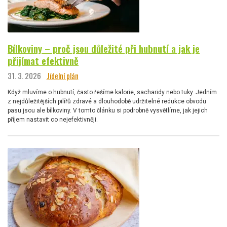
Bílkoviny – proč jsou důležité při hubnutí a jak je
přijímat efektivně
31. 3. 2026
Jídelní plán
Když mluvíme o hubnutí, často řešíme kalorie, sacharidy nebo tuky. Jedním
z nejdůležitějších pilířů zdravé a dlouhodobě udržitelné redukce obvodu
pasu jsou ale bílkoviny. V tomto článku si podrobně vysvětlíme, jak jejich
příjem nastavit co nejefektivněji.