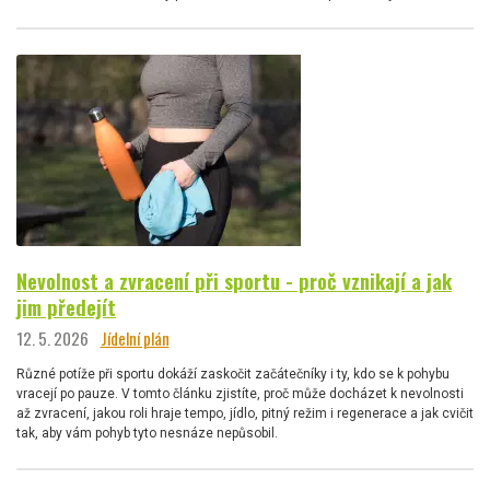
Nevolnost a zvracení při sportu - proč vznikají a jak
jim předejít
12. 5. 2026
Jídelní plán
Různé potíže při sportu dokáží zaskočit začátečníky i ty, kdo se k pohybu
vracejí po pauze. V tomto článku zjistíte, proč může docházet k nevolnosti
až zvracení, jakou roli hraje tempo, jídlo, pitný režim i regenerace a jak cvičit
tak, aby vám pohyb tyto nesnáze nepůsobil.