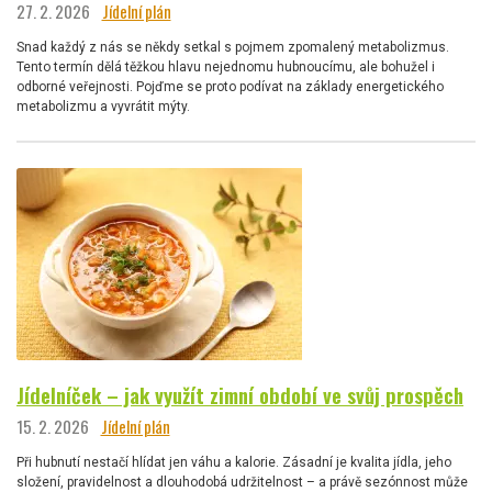
27. 2. 2026
Jídelní plán
Snad každý z nás se někdy setkal s pojmem zpomalený metabolizmus.
Tento termín dělá těžkou hlavu nejednomu hubnoucímu, ale bohužel i
odborné veřejnosti. Pojďme se proto podívat na základy energetického
metabolizmu a vyvrátit mýty.
Jídelníček – jak využít zimní období ve svůj prospěch
15. 2. 2026
Jídelní plán
Při hubnutí nestačí hlídat jen váhu a kalorie. Zásadní je kvalita jídla, jeho
složení, pravidelnost a dlouhodobá udržitelnost – a právě sezónnost může