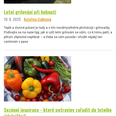
Letní grilování při hubnutí
19. 6. 2025
Kateřina Gallinová
Teplé a slunné počasí je tady a s tím neodmyslitelně přicházejí i grilovačky.
Podívejte se na naše tipy, jak si užít letní grilování se vším, co k tomu patří, a
přitom zbytečně nepřibrat – a třeba se vám povede i shodit nějaký ten
centimetr v pase.
Sezónní inspirace - které potraviny zařadit do letního
jídelníčku?