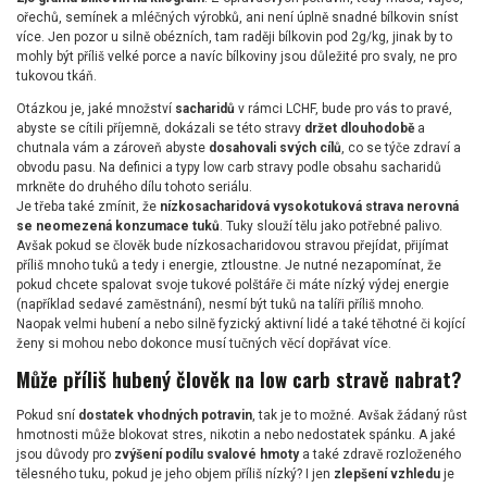
ořechů, semínek a mléčných výrobků, ani není úplně snadné bílkovin sníst
více. Jen pozor u silně obézních, tam raději bílkovin pod 2g/kg, jinak by to
mohly být příliš velké porce a navíc bílkoviny jsou důležité pro svaly, ne pro
tukovou tkáň.
Otázkou je, jaké množství
sacharidů
v rámci LCHF, bude pro vás to pravé,
abyste se cítili příjemně, dokázali se této stravy
držet dlouhodobě
a
chutnala vám a zároveň abyste
dosahovali svých cílů
, co se týče zdraví a
obvodu pasu. Na definici a typy low carb stravy podle obsahu sacharidů
mrkněte do druhého dílu tohoto seriálu.
Je třeba také zmínit, že
nízkosacharidová vysokotuková strava nerovná
se neomezená konzumace tuků
. Tuky slouží tělu jako potřebné palivo.
Avšak pokud se člověk bude nízkosacharidovou stravou přejídat, přijímat
příliš mnoho tuků a tedy i energie, ztloustne. Je nutné nezapomínat, že
pokud chcete spalovat svoje tukové polštáře či máte nízký výdej energie
(například sedavé zaměstnání), nesmí být tuků na talíři příliš mnoho.
Naopak velmi hubení a nebo silně fyzický aktivní lidé a také těhotné či kojící
ženy si mohou nebo dokonce musí tučných věcí dopřávat více.
Může příliš hubený člověk na low carb stravě nabrat?
Pokud sní
dostatek vhodných potravin
, tak je to možné. Avšak žádaný růst
hmotnosti může blokovat stres, nikotin a nebo nedostatek spánku. A jaké
jsou důvody pro
zvýšení podílu svalové hmoty
a také zdravě rozloženého
tělesného tuku, pokud je jeho objem příliš nízký? I jen
zlepšení vzhledu
je