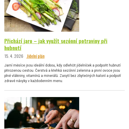
Přichází jaro – jak využít sezónní potraviny při
hubnutí
15. 4. 2026
Jídelní plán
Jarní měsíce jsou ideální dobou, kdy odlehčit jídelníček a podpořit hubnutí
přirozenou cestou. Čerstvá a křehká sezónní zelenina a první ovoce jsou
plné vlákniny, vitamínů a minerálů. Zasytí bez zbytečných kalorií a podpoří
zdravé návyky v každodenním menu.