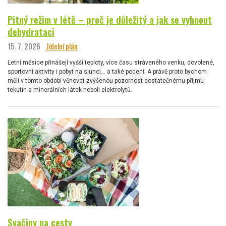
Pitný režim v létě – proč je důležitý a jak se vyhnout
dehydrataci
15. 7. 2026
Jídelní plán
Letní měsíce přinášejí vyšší teploty, více času stráveného venku, dovolené,
sportovní aktivity i pobyt na slunci… a také pocení. A právě proto bychom
měli v tomto období věnovat zvýšenou pozornost dostatečnému příjmu
tekutin a minerálních látek neboli elektrolytů.
Svačiny na cesty