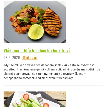
Vláknina – klíč k hubnutí i ke zdraví
28. 4. 2026
Jídelní plán
Když se mluví o správně poskládaném jídelníčku, často se pozornost
soustředí hlavně na energetický příjem a případně i poměry makroživin. Je
ale třeba pamatovat i na vitamíny, minerály a rovněž vlákninu –
nenápadného pomocníka při zlepšování životosprávy.