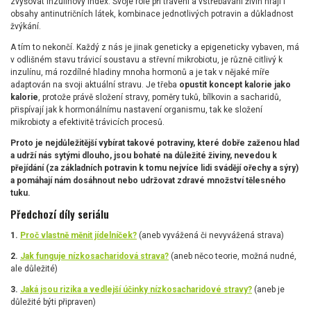
zvyšovat inzulínový index. Svoje role při trávení a vstřebávání živin hrají i
obsahy antinutričních látek, kombinace jednotlivých potravin a důkladnost
žvýkání.
A tím to nekončí. Každý z nás je jinak geneticky a epigeneticky vybaven, má
v odlišném stavu trávicí soustavu a střevní mikrobiotu, je různě citlivý k
inzulínu, má rozdílné hladiny mnoha hormonů a je tak v nějaké míře
adaptován na svoji aktuální stravu. Je třeba
opustit koncept kalorie jako
kalorie
, protože právě složení stravy, poměry tuků, bílkovin a sacharidů,
přispívají jak k hormonálnímu nastavení organismu, tak ke složení
mikrobioty a efektivitě trávicích procesů.
Proto je nejdůležitější vybírat takové potraviny, které dobře zaženou hlad
a udrží nás sytými dlouho, jsou bohaté na důležité živiny, nevedou k
přejídání (za základních potravin k tomu nejvíce lidi svádějí ořechy a sýry)
a pomáhají nám dosáhnout nebo udržovat zdravé množství tělesného
tuku.
Předchozí díly seriálu
1.
Proč vlastně měnit jídelníček?
(aneb vyvážená či nevyvážená strava)
2.
Jak funguje nízkosacharidová strava?
(aneb něco teorie, možná nudné,
ale důležité)
3.
Jaká jsou rizika a vedlejší účinky nízkosacharidové stravy?
(aneb je
důležité býti připraven)