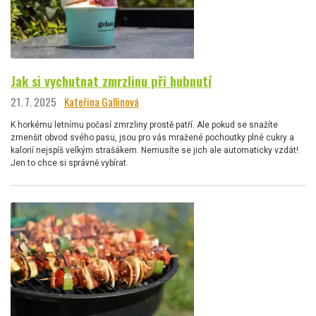
Jak si vychutnat zmrzlinu při hubnutí
21. 7. 2025
Kateřina Gallinová
K horkému letnímu počasí zmrzliny prostě patří. Ale pokud se snažíte
zmenšit obvod svého pasu, jsou pro vás mražené pochoutky plné cukry a
kalorií nejspíš velkým strašákem. Nemusíte se jich ale automaticky vzdát!
Jen to chce si správně vybírat.