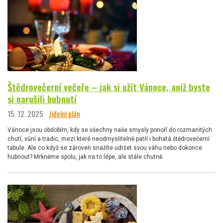
Štědrovečerní večeře – jak si užít Vánoce, aniž byste
si narušili hubnutí
15. 12. 2025
Jídelní plán
Vánoce jsou obdobím, kdy se všechny naše smysly ponoří do rozmanitých
chutí, vůní a tradic, mezi které neodmyslitelně patří i bohatá štědrovečerní
tabule. Ale co když se zároveň snažíte udržet svou váhu nebo dokonce
hubnout? Mrkněme spolu, jak na to lépe, ale stále chutně.