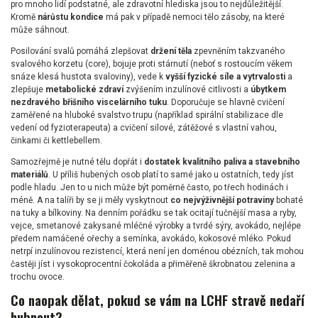
pro mnoho lidí podstatné, ale zdravotní hlediska jsou to nejdůležitější.
Kromě
nárůstu kondice
má pak v případě nemoci tělo zásoby, na které
může sáhnout.
Posilování svalů pomáhá zlepšovat
držení těla
zpevněním takzvaného
svalového korzetu (core), bojuje proti stárnutí (neboť s rostoucím věkem
snáze klesá hustota svaloviny), vede k
vyšší fyzické síle a vytrvalosti
a
zlepšuje
metabolické zdraví
zvýšením inzulínové citlivosti a
úbytkem
nezdravého břišního viscelárního tuku
. Doporučuje se hlavně cvičení
zaměřené na hluboké svalstvo trupu (například spirální stabilizace dle
vedení od fyzioterapeuta) a cvičení silové, zátěžové s vlastní vahou,
činkami či kettlebellem.
Samozřejmě je nutné tělu dopřát i
dostatek kvalitního paliva a stavebního
materiálů
. U příliš hubených osob platí to samé jako u ostatních, tedy jíst
podle hladu. Jen to u nich může být poměrně často, po třech hodinách i
méně. A na talíři by se ji měly vyskytnout
co nejvýživnější potraviny
bohaté
na tuky a bílkoviny. Na denním pořádku se tak ocitají tučnější masa a ryby,
vejce, smetanové zakysané mléčné výrobky a tvrdé sýry, avokádo, nejlépe
předem namáčené ořechy a semínka, avokádo, kokosové mléko. Pokud
netrpí inzulínovou rezistencí, která není jen doménou obézních, tak mohou
častěji jíst i vysokoprocentní čokoláda a přiměřeně škrobnatou zelenina a
trochu ovoce.
Co naopak dělat, pokud se vám na LCHF stravě nedaří
hubnout?