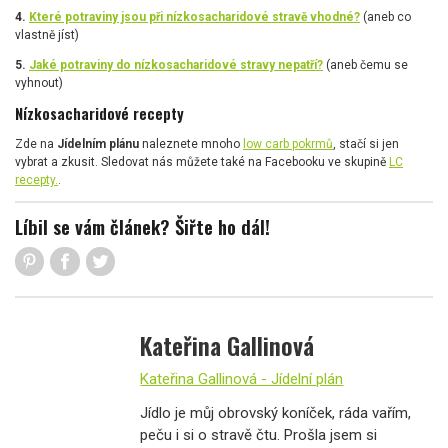
4.
Které potraviny jsou při nízkosacharidové stravě vhodné?
(aneb co
vlastně jíst)
5.
Jaké potraviny do nízkosacharidové stravy nepatří?
(aneb čemu se
vyhnout)
Nízkosacharidové recepty
Zde na
Jídelním plánu
naleznete mnoho
low carb pokrmů
, stačí si jen
vybrat a zkusit. Sledovat nás můžete také na Facebooku ve skupině
LC
recepty.
.
Líbil se vám článek? Šiřte ho dál!
Kateřina Gallinová
Kateřina Gallinová - Jídelní plán
Jídlo je můj obrovský koníček, ráda vařím,
peču i si o stravě čtu. Prošla jsem si