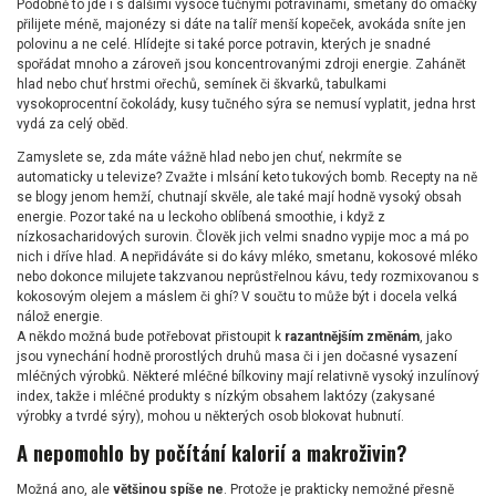
Podobně to jde i s dalšími vysoce tučnými potravinami, smetany do omáčky
přilijete méně, majonézy si dáte na talíř menší kopeček, avokáda sníte jen
polovinu a ne celé. Hlídejte si také porce potravin, kterých je snadné
spořádat mnoho a zároveň jsou koncentrovanými zdroji energie. Zahánět
hlad nebo chuť hrstmi ořechů, semínek či škvarků, tabulkami
vysokoprocentní čokolády, kusy tučného sýra se nemusí vyplatit, jedna hrst
vydá za celý oběd.
Zamyslete se, zda máte vážně hlad nebo jen chuť, nekrmíte se
automaticky u televize? Zvažte i mlsání keto tukových bomb. Recepty na ně
se blogy jenom hemží, chutnají skvěle, ale také mají hodně vysoký obsah
energie. Pozor také na u leckoho oblíbená smoothie, i když z
nízkosacharidových surovin. Člověk jich velmi snadno vypije moc a má po
nich i dříve hlad. A nepřidáváte si do kávy mléko, smetanu, kokosové mléko
nebo dokonce milujete takzvanou neprůstřelnou kávu, tedy rozmixovanou s
kokosovým olejem a máslem či ghí? V součtu to může být i docela velká
nálož energie.
A někdo možná bude potřebovat přistoupit k
razantnějším změnám
, jako
jsou vynechání hodně prorostlých druhů masa či i jen dočasné vysazení
mléčných výrobků. Některé mléčné bílkoviny mají relativně vysoký inzulínový
index, takže i mléčné produkty s nízkým obsahem laktózy (zakysané
výrobky a tvrdé sýry), mohou u některých osob blokovat hubnutí.
A nepomohlo by počítání kalorií a makroživin?
Možná ano, ale
většinou spíše ne
. Protože je prakticky nemožné přesně