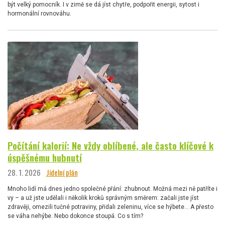
být velký pomocník. I v zimě se dá jíst chytře, podpořit energii, sytost i
hormonální rovnováhu.
Počítání kalorií: Ne vždy oblíbené, ale často klíčové k
úspěšnému hubnutí
28. 1. 2026
Jídelní plán
Mnoho lidí má dnes jedno společné přání: zhubnout. Možná mezi ně patříte i
vy – a už jste udělali i několik kroků správným směrem: začali jste jíst
zdravěji, omezili tučné potraviny, přidali zeleninu, více se hýbete… A přesto
se váha nehýbe. Nebo dokonce stoupá. Co s tím?