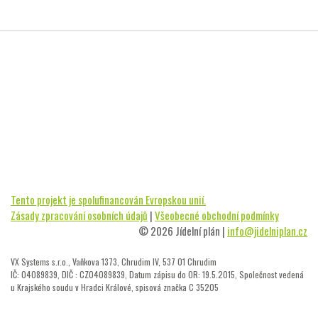
Tento projekt je spolufinancován Evropskou unií.
Zásady zpracování osobních údajů
|
Všeobecné obchodní podmínky
© 2026 Jídelní plán |
info@jidelniplan.cz
VX Systems s.r.o., Vaňkova 1373, Chrudim IV, 537 01 Chrudim
IČ: 04089839, DIČ : CZ04089839, Datum zápisu do OR: 19.5.2015, Společnost vedená
u Krajského soudu v Hradci Králové, spisová značka C 35205