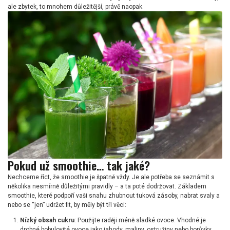
ale zbytek, to mnohem důležitější, právě naopak.
Pokud už smoothie… tak jaké?
Nechceme říct, že smoothie je špatně vždy. Je ale potřeba se seznámit s
několika nesmírně důležitými pravidly – a ta poté dodržovat. Základem
smoothie, které podpoří vaši snahu zhubnout tuková zásoby, nabrat svaly a
nebo se “jen” udržet fit, by měly být tři věci:
Nízký obsah cukru
: Použijte raději méně sladké ovoce. Vhodné je
drobné bobulovité ovoce jako jahody, maliny, ostružiny nebo borůvky,