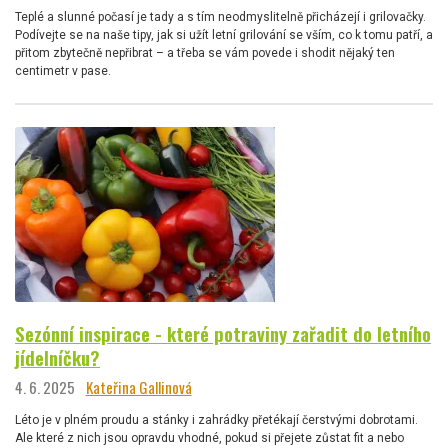
Teplé a slunné počasí je tady a s tím neodmyslitelně přicházejí i grilovačky.
Podívejte se na naše tipy, jak si užít letní grilování se vším, co k tomu patří, a
přitom zbytečně nepřibrat – a třeba se vám povede i shodit nějaký ten
centimetr v pase.
Sezónní inspirace - které potraviny zařadit do letního
jídelníčku?
4. 6. 2025
Kateřina Gallinová
Léto je v plném proudu a stánky i zahrádky přetékají čerstvými dobrotami.
Ale které z nich jsou opravdu vhodné, pokud si přejete zůstat fit a nebo