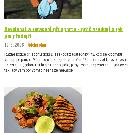
Nevolnost a zvracení při sportu - proč vznikají a jak
jim předejít
12. 5. 2026
Jídelní plán
Různé potíže při sportu dokáží zaskočit začátečníky i ty, kdo se k pohybu
vracejí po pauze. V tomto článku zjistíte, proč může docházet k nevolnosti
až zvracení, jakou roli hraje tempo, jídlo, pitný režim i regenerace a jak cvičit
tak, aby vám pohyb tyto nesnáze nepůsobil.