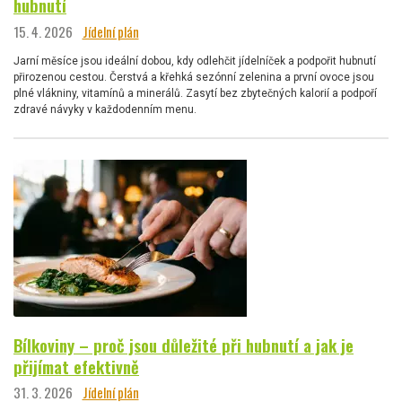
hubnutí
15. 4. 2026
Jídelní plán
Jarní měsíce jsou ideální dobou, kdy odlehčit jídelníček a podpořit hubnutí
přirozenou cestou. Čerstvá a křehká sezónní zelenina a první ovoce jsou
plné vlákniny, vitamínů a minerálů. Zasytí bez zbytečných kalorií a podpoří
zdravé návyky v každodenním menu.
Bílkoviny – proč jsou důležité při hubnutí a jak je
přijímat efektivně
31. 3. 2026
Jídelní plán