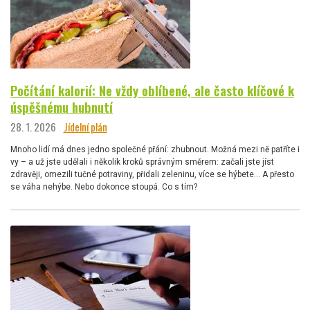
Počítání kalorií: Ne vždy oblíbené, ale často klíčové k
úspěšnému hubnutí
28. 1. 2026
Jídelní plán
Mnoho lidí má dnes jedno společné přání: zhubnout. Možná mezi ně patříte i
vy – a už jste udělali i několik kroků správným směrem: začali jste jíst
zdravěji, omezili tučné potraviny, přidali zeleninu, více se hýbete… A přesto
se váha nehýbe. Nebo dokonce stoupá. Co s tím?