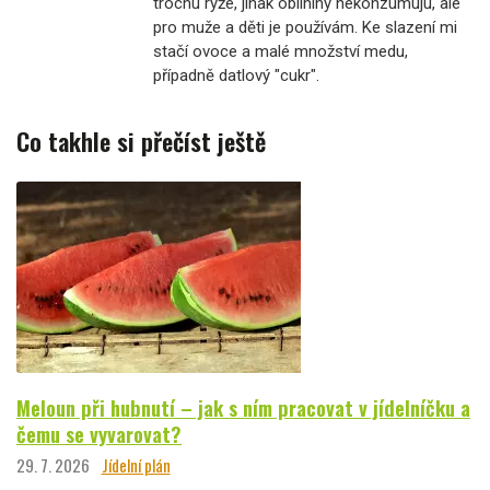
trochu rýže, jinak obilniny nekonzumuju, ale
pro muže a děti je používám. Ke slazení mi
stačí ovoce a malé množství medu,
případně datlový "cukr".
Co takhle si přečíst ještě
Meloun při hubnutí – jak s ním pracovat v jídelníčku a
čemu se vyvarovat?
29. 7. 2026
Jídelní plán