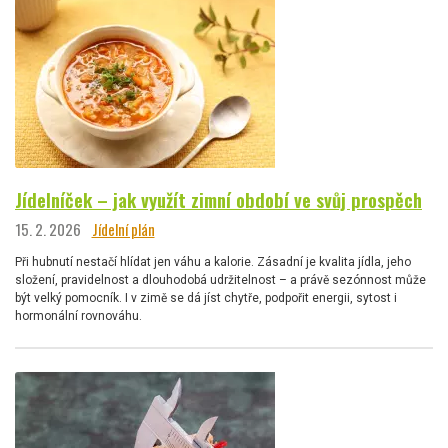
Jídelníček – jak využít zimní období ve svůj prospěch
15. 2. 2026
Jídelní plán
Při hubnutí nestačí hlídat jen váhu a kalorie. Zásadní je kvalita jídla, jeho
složení, pravidelnost a dlouhodobá udržitelnost – a právě sezónnost může
být velký pomocník. I v zimě se dá jíst chytře, podpořit energii, sytost i
hormonální rovnováhu.