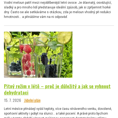
Vodní meloun patří mezi nejoblíbenější letní ovoce. Je šťavnatý, osvěžující,
sladký a pro mnoho lidí představuje ideální způsob, jak si zpříjemnit horké
dny. Často se ale setkáváme s otázkou, zda je meloun vhodný při redukci
hmotnosti… a přinášíme vám na ni odpověď.
Pitný režim v létě – proč je důležitý a jak se vyhnout
dehydrataci
15. 7. 2026
Jídelní plán
Letní měsíce přinášejí vyšší teploty, více času stráveného venku, dovolené,
sportovní aktivity i pobyt na slunci… a také pocení. A právě proto bychom