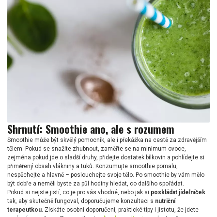
Shrnutí: Smoothie ano, ale s rozumem
Smoothie může být skvělý pomocník, ale i překážka na cestě za zdravějším
tělem. Pokud se snažíte zhubnout, zaměřte se na minimum ovoce,
zejména pokud jde o sladší druhy, přidejte dostatek bílkovin a pohlídejte si
přiměřený obsah vlákniny a tuků. Konzumujte smoothie pomalu,
nespěchejte a hlavně – poslouchejte svoje tělo. Po smoothie by vám mělo
být dobře a neměli byste za půl hodiny hledat, co dalšího spořádat.
Pokud si nejste jistí, co je pro vás vhodné, nebo jak si
poskládat jídelníček
tak, aby skutečně fungoval, doporučujeme konzultaci s
nutriční
terapeutkou
. Získáte osobní doporučení, praktické tipy i jistotu, že jdete