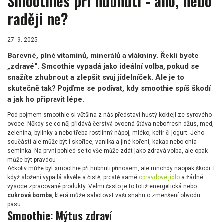
Smoothies při hubnutí - ano, nebo
raději ne?
27. 9. 2025
Barevné, plné vitamínů, minerálů a vlákniny. Řekli byste
„zdravé“. Smoothie vypadá jako ideální volba, pokud se
snažíte zhubnout a zlepšit svůj jídelníček. Ale je to
skutečně tak? Pojďme se podívat, kdy smoothie spíš škodí
a jak ho připravit lépe.
Pod pojmem smoothie si většina z nás představí hustý koktejl ze syrového
ovoce. Někdy se do něj přidává čerstvá ovocná šťáva nebo fresh džus, med,
zelenina, bylinky a nebo třeba rostlinný nápoj, mléko, kefír či jogurt. Jeho
součástí ale může být i skořice, vanilka a jiné koření, kakao nebo chia
semínka. Na první pohled se to vše může zdát jako zdravá volba, ale opak
může být pravdou.
Ačkoliv může být smoothie při hubnutí přínosem, ale mnohdy naopak škodí. I
když složení vypadá skvěle a čistě, prostě samé
opravdové jídlo
a žádné
vysoce zpracované produkty. Velmi často je to totiž energetická nebo
cukrová bomba
, která může sabotovat vaši snahu o zmenšení obvodu
pasu.
Smoothie: Mýtus zdraví