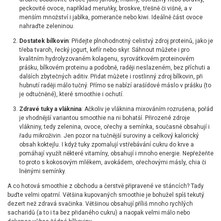
peckovité ovoce, například meruňky, broskve, třešně či višně, a v
menším množství i jablka, pomeranče nebo kiwi. Ideálně část ovoce
nahraďte zeleninou.
Dostatek bílkovin
: Přidejte plnohodnotný celistvý zdroj proteinů, jako je
třeba tvaroh, řecký jogurt, kefír nebo skyr. Sáhnout můžete i pro
kvalitním hydrolyzovaném kolagenu, syrovátkovém proteinovém
prášku, bílkovém proteinu a podobně, raději neslazeném, bez příchuti a
dalších zbytečných aditiv. Přidat můžete i rostlinný zdroj bílkovin, při
hubnutí raději málo tučný. Přímo se nabízí arašídové máslo v prášku (to
je odtučněné), které smoothie i ochutí.
Zdravé tuky a vláknina
: Ačkoliv je vláknina mixováním rozrušena, pořád
je vhodnější variantou smoothie na ni bohatší. Přirozené zdroje
vlákniny, tedy zelenina, ovoce, ořechy a semínka, současně obsahují i
řadu mikroživin. Jen pozor na tučnější suroviny a celkový kalorický
obsah koktejlu. I když tuky zpomalují vstřebávání cukru do krve a
pomáhají využít některé vitamíny, obsahují i mnoho energie. Nepřežeňte
to proto s kokosovým mlékem, avokádem, ořechovými másly, chia či
lněnými semínky.
A co hotová smoothie z obchodu a čerstvě připravené ve stáncích? Tady
buďte velmi opatrní. Většina kupovaných smoothie je bohužel spíš tekutý
dezert než zdravá svačinka. Většinou obsahují příliš mnoho rychlých
sacharidů (a to i ta bez přidaného cukru) a naopak velmi málo nebo