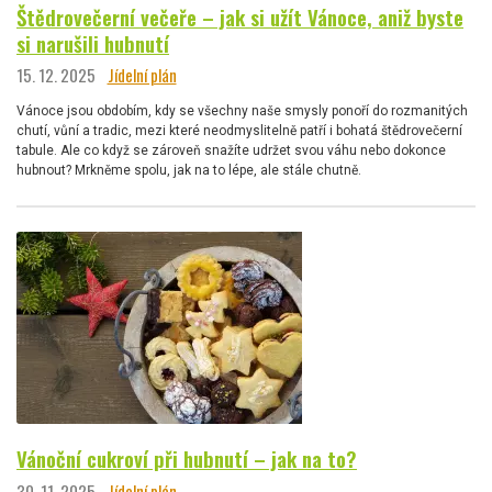
Štědrovečerní večeře – jak si užít Vánoce, aniž byste
si narušili hubnutí
15. 12. 2025
Jídelní plán
Vánoce jsou obdobím, kdy se všechny naše smysly ponoří do rozmanitých
chutí, vůní a tradic, mezi které neodmyslitelně patří i bohatá štědrovečerní
tabule. Ale co když se zároveň snažíte udržet svou váhu nebo dokonce
hubnout? Mrkněme spolu, jak na to lépe, ale stále chutně.
Vánoční cukroví při hubnutí – jak na to?
30. 11. 2025
Jídelní plán