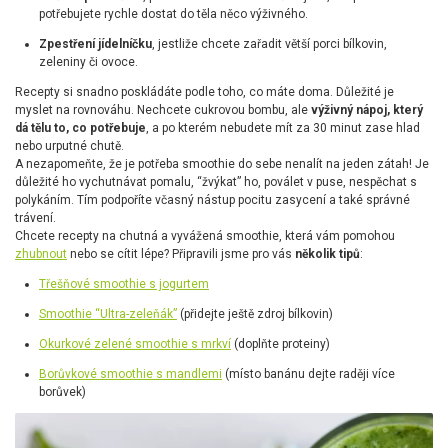
potřebujete rychle dostat do těla něco výživného.
Zpestření jídelníčku
, jestliže chcete zařadit větší porci bílkovin,
zeleniny či ovoce.
Recepty si snadno poskládáte podle toho, co máte doma. Důležité je
myslet na rovnováhu. Nechcete cukrovou bombu, ale
výživný nápoj, který
dá tělu to, co potřebuje
, a po kterém nebudete mít za 30 minut zase hlad
nebo urputné chutě.
A nezapomeňte, že je potřeba smoothie do sebe nenalít na jeden zátah! Je
důležité ho vychutnávat pomalu, “žvýkat” ho, poválet v puse, nespěchat s
polykáním. Tím podpoříte včasný nástup pocitu zasycení a také správné
trávení.
Chcete recepty na chutná a vyvážená smoothie, která vám pomohou
zhubnout
nebo se cítit lépe? Připravili jsme pro vás
několik tipů
:
Třešňové smoothie s jogurtem
Smoothie “Ultra-zeleňák”
(přidejte ještě zdroj bílkovin)
Okurkové zelené smoothie s mrkví
(doplňte proteiny)
Borůvkové smoothie s mandlemi
(místo banánu dejte raději více
borůvek)