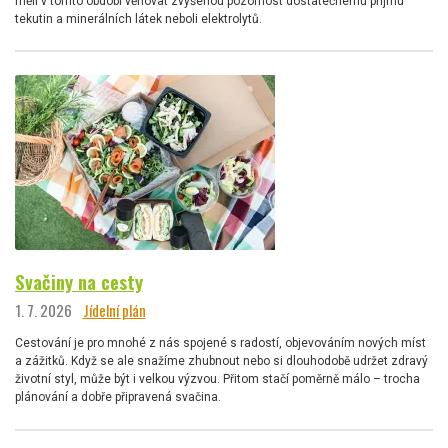
měli v tomto období věnovat zvýšenou pozornost dostatečnému příjmu
tekutin a minerálních látek neboli elektrolytů.
Svačiny na cesty
1. 7. 2026
Jídelní plán
Cestování je pro mnohé z nás spojené s radostí, objevováním nových míst
a zážitků. Když se ale snažíme zhubnout nebo si dlouhodobě udržet zdravý
životní styl, může být i velkou výzvou. Přitom stačí poměrně málo – trocha
plánování a dobře připravená svačina.