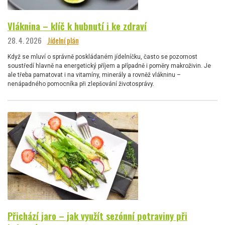
Vláknina – klíč k hubnutí i ke zdraví
28. 4. 2026
Jídelní plán
Když se mluví o správně poskládaném jídelníčku, často se pozornost
soustředí hlavně na energetický příjem a případně i poměry makroživin. Je
ale třeba pamatovat i na vitamíny, minerály a rovněž vlákninu –
nenápadného pomocníka při zlepšování životosprávy.
Přichází jaro – jak využít sezónní potraviny při