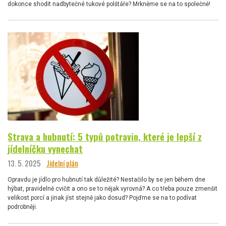
dokonce shodit nadbytečné tukové polštáře? Mrkněme se na to společně!
Strava a hubnutí: 5 typů potravin, které je lepší z
jídelníčku vynechat
13. 5. 2025
Jídelní plán
Opravdu je jídlo pro hubnutí tak důležité? Nestačilo by se jen během dne
hýbat, pravidelně cvičit a ono se to nějak vyrovná? A co třeba pouze zmenšit
velikost porcí a jinak jíst stejně jako dosud? Pojďme se na to podívat
podrobněji.