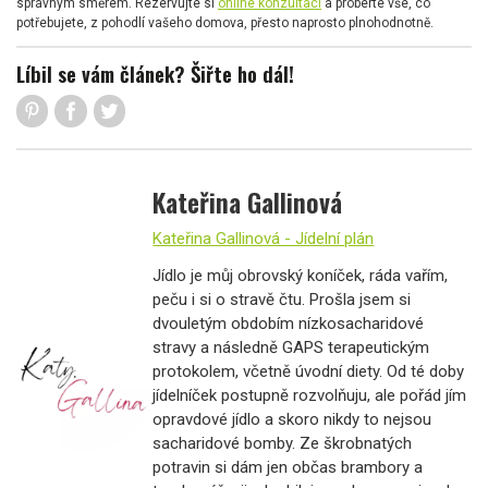
správným směrem. Rezervujte si
online konzultaci
a proberte vše, co
potřebujete, z pohodlí vašeho domova, přesto naprosto plnohodnotně.
Líbil se vám článek? Šiřte ho dál!
Kateřina Gallinová
Kateřina Gallinová - Jídelní plán
Jídlo je můj obrovský koníček, ráda vařím,
peču i si o stravě čtu. Prošla jsem si
dvouletým obdobím nízkosacharidové
stravy a následně GAPS terapeutickým
protokolem, včetně úvodní diety. Od té doby
jídelníček postupně rozvolňuju, ale pořád jím
opravdové jídlo a skoro nikdy to nejsou
sacharidové bomby. Ze škrobnatých
potravin si dám jen občas brambory a