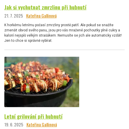
Jak si vychutnat zmrzlinu při hubnutí
21. 7. 2025
Kateřina Gallinová
K horkému letnímu počasí zmrzliny prostě patří. Ale pokud se snažíte
zmenšit obvod svého pasu, jsou pro vás mražené pochoutky plné cukry a
kalorií nejspíš velkým strašákem. Nemusíte se jich ale automaticky vzdát!
Jen to chce si správně vybírat.
Letní grilování při hubnutí
19. 6. 2025
Kateřina Gallinová