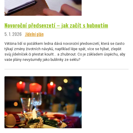
Novoroční předsevzetí – jak začít s hubnutím
5. 1. 2026
Jídelní plán
Většina lidí si počátkem ledna dává novoroční předsevzetí, která se často
týkají změny životních návyků, například lépe spát, více se hýbat, zlepšit
svůj jídelníček či přestat kouřit… a zhubnout. Co je základem úspěchu, aby
vaše plány nevyšuměly jako bublinky ze sektu?