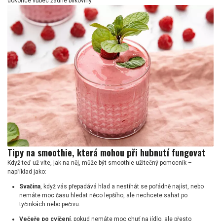
dokonce vůbec žádné bílkoviny.
Tipy na smoothie, která mohou při hubnutí fungovat
Když teď už víte, jak na něj, může být smoothie užitečný pomocník –
například jako:
Svačina
, když vás přepadává hlad a nestíhát se pořádně najíst, nebo
nemáte moc času hledat něco lepšího, ale nechcete sahat po
tyčinkách nebo pečivu.
Večeře po cvičení
, pokud nemáte moc chuť na jídlo, ale přesto