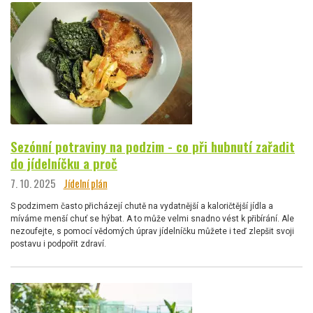
Sezónní potraviny na podzim - co při hubnutí zařadit
do jídelníčku a proč
7. 10. 2025
Jídelní plán
S podzimem často přicházejí chutě na vydatnější a kaloričtější jídla a
míváme menší chuť se hýbat. A to může velmi snadno vést k přibírání. Ale
nezoufejte, s pomocí vědomých úprav jídelníčku můžete i teď zlepšit svoji
postavu i podpořit zdraví.