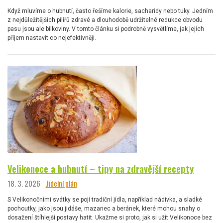
Když mluvíme o hubnutí, často řešíme kalorie, sacharidy nebo tuky. Jedním
z nejdůležitějších pilířů zdravé a dlouhodobě udržitelné redukce obvodu
pasu jsou ale bílkoviny. V tomto článku si podrobně vysvětlíme, jak jejich
příjem nastavit co nejefektivněji.
Velikonoce a hubnutí – tipy na zdravější recepty
18. 3. 2026
Jídelní plán
S Velikonočními svátky se pojí tradiční jídla, například nádivka, a sladké
pochoutky, jako jsou jidáše, mazanec a beránek, které mohou snahy o
dosažení štíhlejší postavy hatit. Ukažme si proto, jak si užít Velikonoce bez