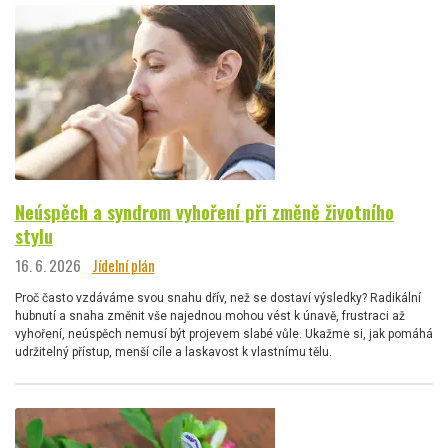
Neúspěch a syndrom vyhoření při změně životního
stylu
16. 6. 2026
Jídelní plán
Proč často vzdáváme svou snahu dřív, než se dostaví výsledky? Radikální
hubnutí a snaha změnit vše najednou mohou vést k únavě, frustraci až
vyhoření, neúspěch nemusí být projevem slabé vůle. Ukažme si, jak pomáhá
udržitelný přístup, menší cíle a laskavost k vlastnímu tělu.