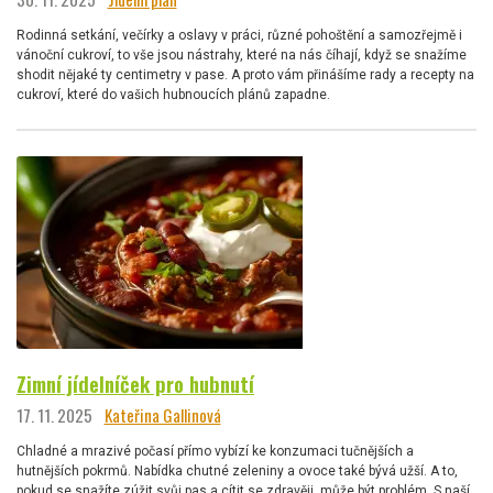
Rodinná setkání, večírky a oslavy v práci, různé pohoštění a samozřejmě i
vánoční cukroví, to vše jsou nástrahy, které na nás číhají, když se snažíme
shodit nějaké ty centimetry v pase. A proto vám přinášíme rady a recepty na
cukroví, které do vašich hubnoucích plánů zapadne.
Zimní jídelníček pro hubnutí
17. 11. 2025
Kateřina Gallinová
Chladné a mrazivé počasí přímo vybízí ke konzumaci tučnějších a
hutnějších pokrmů. Nabídka chutné zeleniny a ovoce také bývá užší. A to,
pokud se snažíte zúžit svůj pas a cítit se zdravěji, může být problém. S naší