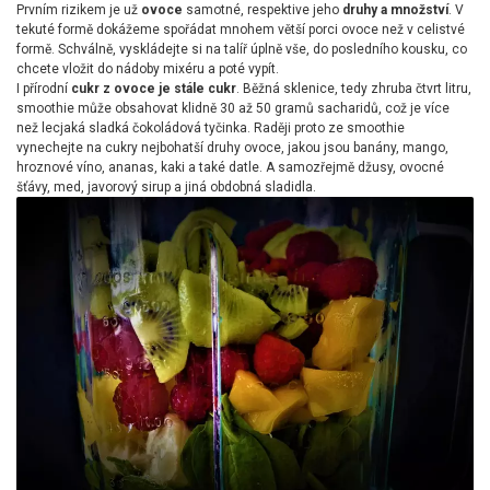
Prvním rizikem je už
ovoce
samotné, respektive jeho
druhy a množství
. V
tekuté formě dokážeme spořádat mnohem větší porci ovoce než v celistvé
formě. Schválně, vyskládejte si na talíř úplně vše, do posledního kousku, co
chcete vložit do nádoby mixéru a poté vypít.
I přírodní
cukr z ovoce je stále cukr
. Běžná sklenice, tedy zhruba čtvrt litru,
smoothie může obsahovat klidně 30 až 50 gramů sacharidů, což je více
než lecjaká sladká čokoládová tyčinka. Raději proto ze smoothie
vynechejte na cukry nejbohatší druhy ovoce, jakou jsou banány, mango,
hroznové víno, ananas, kaki a také datle. A samozřejmě džusy, ovocné
šťávy, med, javorový sirup a jiná obdobná sladidla.