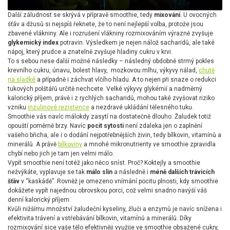
Další záludnost se skrývá v přípravě smoothie, tedy
mixování
. U ovocných
šťáv a džusů si nejspíš řeknete, že to není nejlepší volba, protože jsou
zbavené vlákniny. Ale i rozrušení vlákniny rozmixováním výrazně zvyšuje
glykemický index
potravin. Výsledkem je nejen nálož sacharidů, ale také
nápoj, který prudce a znatelně zvyšuje hladiny cukru v krvi.
To s sebou nese další možné následky – následný obdobně strmý pokles
krevního cukru, únavu, bolest hlavy, mozkovou mlhu, výkyvy nálad,
chutě
na sladké
a případně i záchvat vlčího hladu. A to nejen při snaze o redukci
tukových polštářů určitě nechcete. Velké výkyvy glykémií a nadměrný
kalorický příjem, právě i z rychlých sacharidů, mohou také zvyšovat riziko
vzniku
inzulinové rezistence
a nezdravé ukládání tělesného tuku.
Smoothie vás navíc málokdy zasytí na dostatečně dlouho. Žaludek totiž
opouští poměrně brzy. Navíc
pocit sytosti
není zdaleka jen o zaplnění
vašeho břicha, ale i o dodání nejpotřebnějších živin, tedy bílkovin, vitamínů a
minerálů. A právě
bílkoviny
a mnohé mikronutrienty ve smoothie zpravidla
chybí nebo jich je tam jen velmi málo.
Vypít smoothie není totéž jako něco sníst. Proč? Koktejly a smoothie
nežvýkáte, vyplavuje se tak
málo slin
a následně i
méně dalších trávicích
šťáv
v “kaskádě”. Rovněž je omezeno vnímání pocitu plnosti, kdy smoothie
dokážete vypít najednou obrovskou porci, což velmi snadno navýší váš
denní kalorický příjem.
Kvůli nižšímu množství žaludeční kyseliny, žluči a enzymů je navíc snížena i
efektivita trávení a vstřebávání bílkovin, vitamínů a minerálů. Díky
rozmixování sice vaše tělo efektivněji využije ve smoothie obsažené cukry,