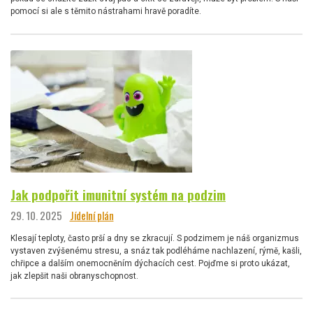
pomocí si ale s těmito nástrahami hravě poradíte.
Jak podpořit imunitní systém na podzim
29. 10. 2025
Jídelní plán
Klesají teploty, často prší a dny se zkracují. S podzimem je náš organizmus
vystaven zvýšenému stresu, a snáz tak podléháme nachlazení, rýmě, kašli,
chřipce a dalším onemocněním dýchacích cest. Pojďme si proto ukázat,
jak zlepšit naši obranyschopnost.