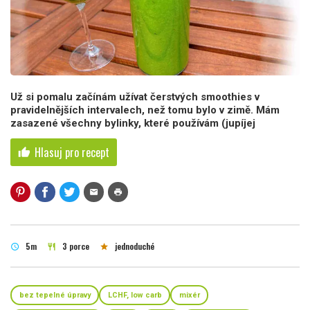
Už si pomalu začínám užívat čerstvých smoothies v
pravidelnějších intervalech, než tomu bylo v zimě. Mám
zasazené všechny bylinky, které používám (jupíjej
Hlasuj pro recept
thumb_up
mail
print
5m
3 porce
jednoduché
schedule
restaurant
star
bez tepelné úpravy
LCHF, low carb
mixér