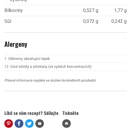
Bílkoviny
0,527 g
1,77 g
Sůl
0,072 g
0,242 g
Alergeny
1. Obiloviny obsahující lepek
12. Oxid siřičitý a siřičitany (ve vyšších koncentracích)
Přesné informace najdete ve složení konkrétních produktů
Líbil se vám recept? Sdílejte
Tiskněte
mail
print