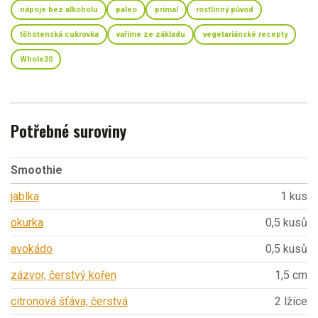
nápoje bez alkoholu
paleo
primal
rostlinný původ
těhotenská cukrovka
vaříme ze základu
vegetariánské recepty
Whole30
Potřebné suroviny
Smoothie
jablka
1 kus
okurka
0,5 kusů
avokádo
0,5 kusů
zázvor, čerstvý kořen
1,5 cm
citronová šťáva, čerstvá
2 lžíce