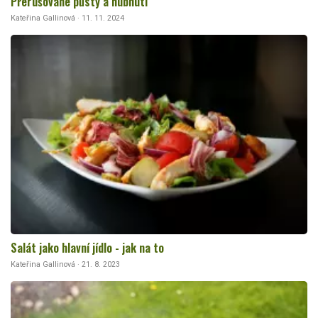
Přerušované půsty a hubnutí
Kateřina Gallinová · 11. 11. 2024
Salát jako hlavní jídlo - jak na to
Kateřina Gallinová · 21. 8. 2023