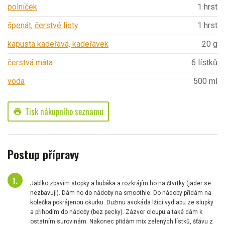
polníček
1 hrst
špenát, čerstvé listy
1 hrst
kapusta kadeřavá, kadeřávek
20 g
čerstvá máta
6 lístků
voda
500 ml
Tisk nákupního seznamu
print
Postup přípravy
Jablko zbavím stopky a bubáka a rozkrájím ho na čtvrtky (jader se
nezbavuji). Dám ho do nádoby na smoothie. Do nádoby přidám na
kolečka pokrájenou okurku. Dužinu avokáda lžící vydlabu ze slupky
a přihodím do nádoby (bez pecky). Zázvor oloupu a také dám k
ostatním surovinám. Nakonec přidám mix zelených lístků, šťávu z