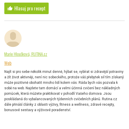
Hlasuj pro recept
thumb_up
Marie Hloušková, RUTINA.cz
Web
Najít si pro sebe několik minut denně, hýbat se, vybírat si zdravější potraviny
a žít život aktivněji, není nic sobeckého, protože váš přebytek sil tím získaný
může pozitivně obohatit mnoho lidí kolem vás. Ráda bych vás pozvala k
sobě na web. Najdete tam domácí a velmi účinná cvičení bez nákladných
pomůcek, která můžete praktikovat v pohodlí Vašeho domova. Jsou
poskládaná do vybalancovaných týdenních cvičebních plánů. Rutina.cz
dále přináší články z oblasti výživy, fitness a wellness, zdravé recepty,
bonusové sestavy a výživové poradenství.