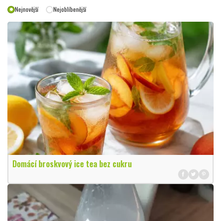
Nejnovější
Nejoblíbenější
Domácí broskvový ice tea bez cukru