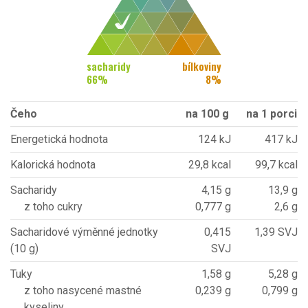
sacharidy
bílkoviny
66
%
8
%
Čeho
na 100 g
na 1 porci
Energetická hodnota
124 kJ
417 kJ
Kalorická hodnota
29,8 kcal
99,7 kcal
Sacharidy
4,15 g
13,9 g
z toho cukry
0,777 g
2,6 g
Sacharidové výměnné jednotky
0,415
1,39 SVJ
(10 g)
SVJ
Tuky
1,58 g
5,28 g
z toho nasycené mastné
0,239 g
0,799 g
kyseliny