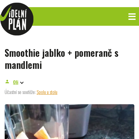
Smoothie jablko + pomeranč s
mandlemi
Oli
person
Účastní se soutěže:
Spolu u stolu