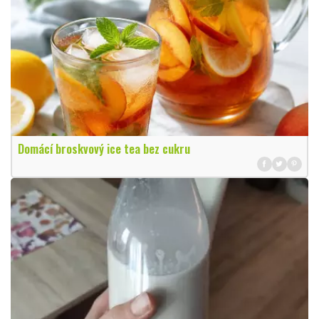
Domácí broskvový ice tea bez cukru