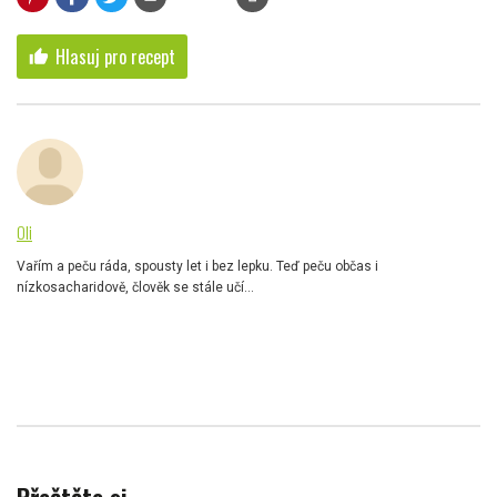
Hlasuj pro recept
thumb_up
Oli
Vařím a peču ráda, spousty let i bez lepku. Teď peču občas i
nízkosacharidově, člověk se stále učí...