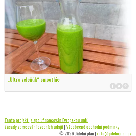
„Ultra zeleňák“ smoothie
Tento projekt je spolufinancován Evropskou unií.
Zásady zpracování osobních údajů
|
Všeobecné obchodní podmínky
© 2026 Jídelní plán |
info@jidelniplan.cz