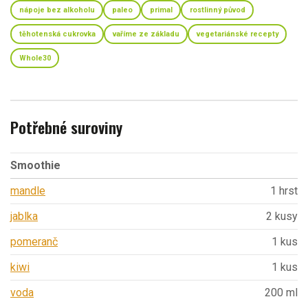
nápoje bez alkoholu
paleo
primal
rostlinný původ
těhotenská cukrovka
vaříme ze základu
vegetariánské recepty
Whole30
Potřebné suroviny
Smoothie
mandle
1 hrst
jablka
2 kusy
pomeranč
1 kus
kiwi
1 kus
voda
200 ml