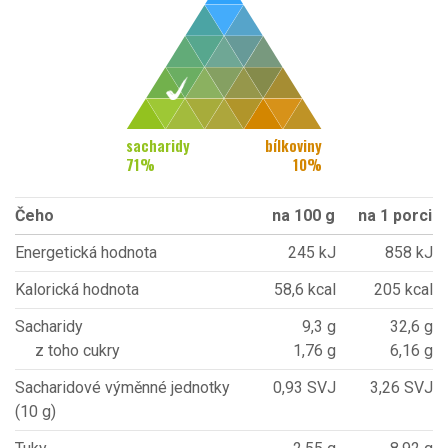
sacharidy
bílkoviny
71
%
10
%
Čeho
na 100 g
na 1 porci
Energetická hodnota
245 kJ
858 kJ
Kalorická hodnota
58,6 kcal
205 kcal
Sacharidy
9,3 g
32,6 g
z toho cukry
1,76 g
6,16 g
Sacharidové výměnné jednotky
0,93 SVJ
3,26 SVJ
(10 g)