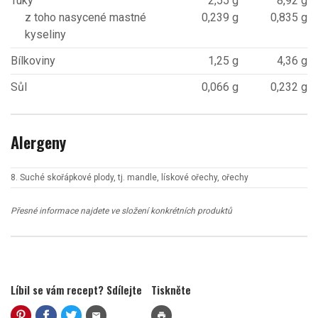
Tuky
2,55 g
8,92 g
z toho nasycené mastné
0,239 g
0,835 g
kyseliny
Bílkoviny
1,25 g
4,36 g
Sůl
0,066 g
0,232 g
Alergeny
8. Suché skořápkové plody, tj. mandle, lískové ořechy, ořechy
Přesné informace najdete ve složení konkrétních produktů
Líbil se vám recept? Sdílejte
Tiskněte
mail
print