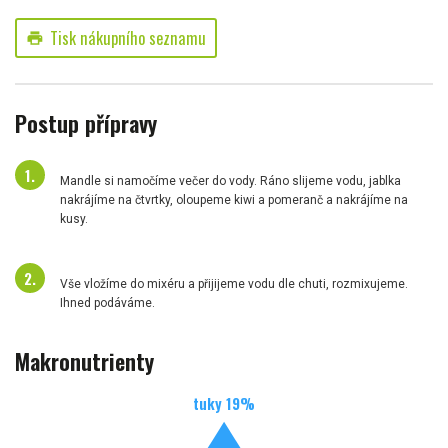
Tisk nákupního seznamu
print
Postup přípravy
Mandle si namočíme večer do vody. Ráno slijeme vodu, jablka
nakrájíme na čtvrtky, oloupeme kiwi a pomeranč a nakrájíme na
kusy.
Vše vložíme do mixéru a přijijeme vodu dle chuti, rozmixujeme.
Ihned podáváme.
Makronutrienty
tuky
19
%