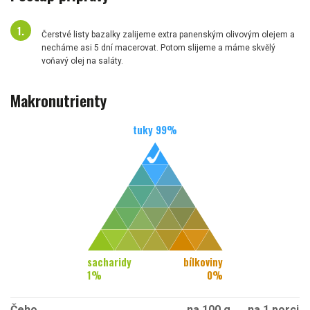
Čerstvé listy bazalky zalijeme extra panenským olivovým olejem a
necháme asi 5 dní macerovat. Potom slijeme a máme skvělý
voňavý olej na saláty.
Makronutrienty
tuky
99
%
sacharidy
bílkoviny
1
%
0
%
Čeho
na 100 g
na 1 porci