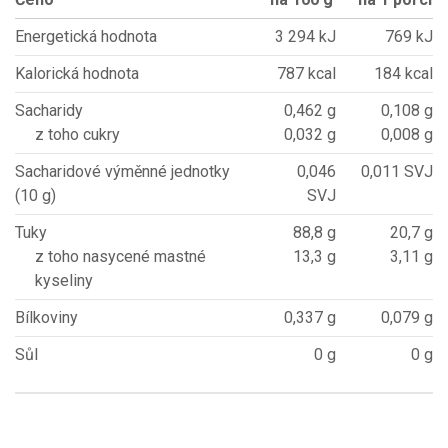
Energetická hodnota
3 294 kJ
769 kJ
Kalorická hodnota
787 kcal
184 kcal
Sacharidy
0,462 g
0,108 g
z toho cukry
0,032 g
0,008 g
Sacharidové výměnné jednotky
0,046
0,011 SVJ
(10 g)
SVJ
Tuky
88,8 g
20,7 g
z toho nasycené mastné
13,3 g
3,11 g
kyseliny
Bílkoviny
0,337 g
0,079 g
Sůl
0 g
0 g