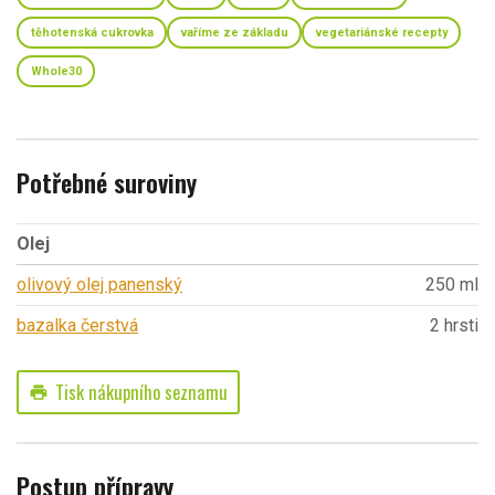
těhotenská cukrovka
vaříme ze základu
vegetariánské recepty
Whole30
Potřebné suroviny
Olej
olivový olej panenský
250 ml
bazalka čerstvá
2 hrsti
Tisk nákupního seznamu
print
Postup přípravy