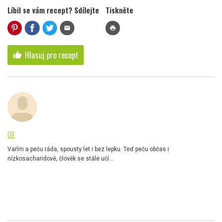
Líbil se vám recept? Sdílejte
Tiskněte
mail
print
Hlasuj pro recept
thumb_up
Oli
Vařím a peču ráda, spousty let i bez lepku. Teď peču občas i
nízkosacharidově, člověk se stále učí...