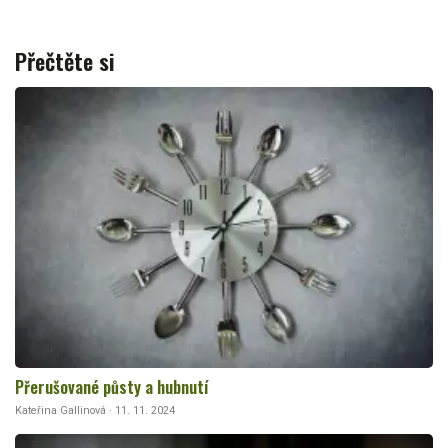
Přečtěte si
Přerušované půsty a hubnutí
Kateřina Gallinová · 11. 11. 2024