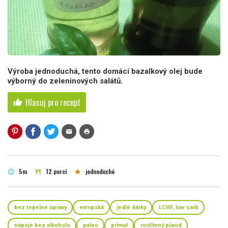
Výroba jednoduchá, tento domácí bazalkový olej bude
výborný do zeleninových salátů.
Hlasuj pro recept
thumb_up
mail
print
5m
12 porcí
jednoduché
schedule
restaurant
star
bez tepelné úpravy
evropská
jedlé dárky
LCHF, low carb
nápoje bez alkoholu
paleo
primal
rostlinný původ