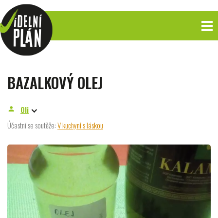
BAZALKOVÝ OLEJ
Oli
person
Účastní se soutěže:
V kuchyni s láskou