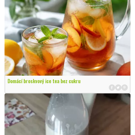
Domácí broskvový ice tea bez cukru