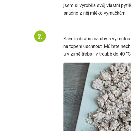
jsem si vyrobila svůj vlastní pytl
snadno z něj mléko vymačkám.
Sáček obrátím naruby a vyjmutou d
na topení uschnout. Můžete necha
a v zimě třeba i v troubě do 40 °C