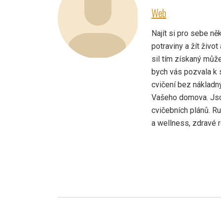
Web
Najít si pro sebe něk
potraviny a žít živo
sil tím získaný můž
bych vás pozvala k 
cvičení bez nákladn
Vašeho domova. Jso
cvičebních plánů. Rut
a wellness, zdravé 