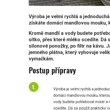
Výroba je velmi rychlá a jednoduchá
získáte domácí mandlovou mouku, kt
Kromě mandlí a vody budete potřebo
sítko, přes které mléko scedíte. Dá 
silonové ponožky, po filtr na kávu. Já
jemného plátna, který vyhovuje veli
vymačkám.
Postup přípravy
Výroba je velmi rychlá a jednodu
domácí mandlovou mouku, kterou 
vody budete potřebovat mixér a 
scedíte. Dá se použít prakticky co