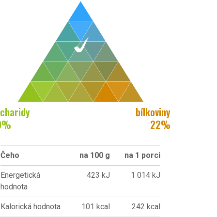
charidy
bílkoviny
0
%
22
%
Čeho
na 100 g
na 1 porci
Energetická
423 kJ
1 014 kJ
hodnota
Kalorická hodnota
101 kcal
242 kcal