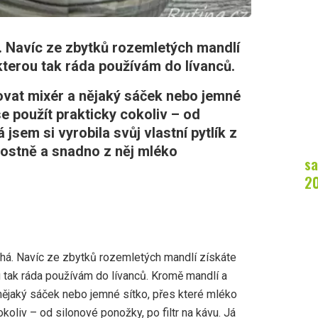
. Navíc ze zbytků rozemletých mandlí
erou tak ráda používám do lívanců.
vat mixér a nějaký sáček nebo jemné
se použít prakticky cokoliv – od
 jsem si vyrobila svůj vlastní pytlík z
kostně a snadno z něj mléko
sa
2
chá. Navíc ze zbytků rozemletých mandlí získáte
tak ráda používám do lívanců. Kromě mandlí a
nějaký sáček nebo jemné sítko, přes které mléko
koliv – od silonové ponožky, po filtr na kávu. Já