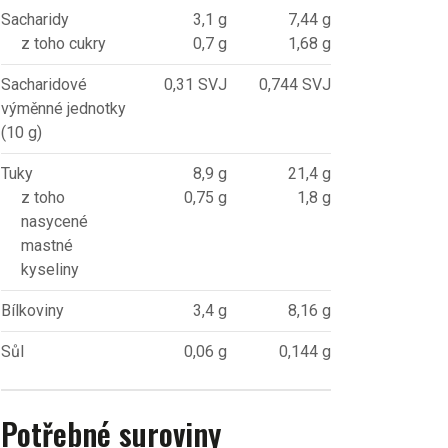
Sacharidy
3,1 g
7,44 g
z toho cukry
0,7 g
1,68 g
Sacharidové
0,31 SVJ
0,744 SVJ
výměnné jednotky
(10 g)
Tuky
8,9 g
21,4 g
z toho
0,75 g
1,8 g
nasycené
mastné
kyseliny
Bílkoviny
3,4 g
8,16 g
Sůl
0,06 g
0,144 g
Potřebné suroviny