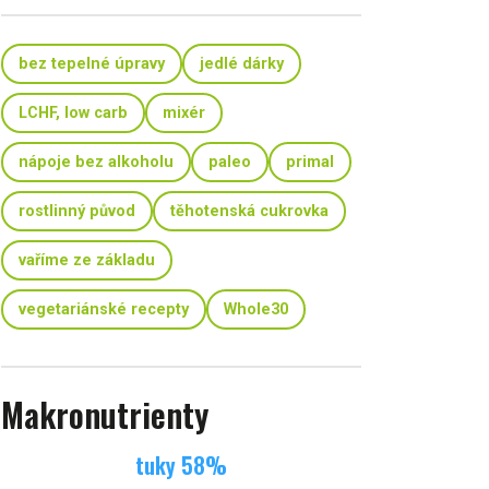
bez tepelné úpravy
jedlé dárky
LCHF, low carb
mixér
nápoje bez alkoholu
paleo
primal
rostlinný původ
těhotenská cukrovka
vaříme ze základu
vegetariánské recepty
Whole30
Makronutrienty
tuky
58
%