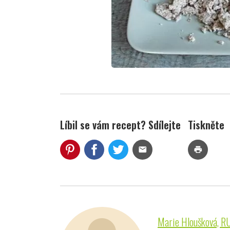
Líbil se vám recept? Sdílejte
Tiskněte
mail
print
Marie Hloušková, R