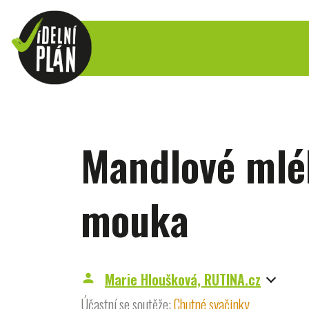
Mandlové mlé
mouka
Marie Hloušková, RUTINA.cz
person
Účastní se soutěže:
Chutné svačinky