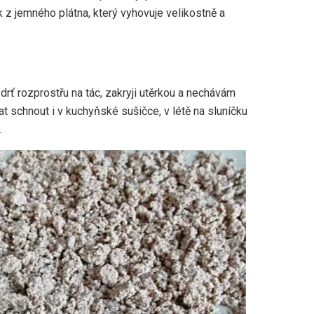
ík z jemného plátna, který vyhovuje velikostně a
rť rozprostřu na tác, zakryji utěrkou a nechávám
t schnout i v kuchyňské sušičce, v létě na sluníčku
.