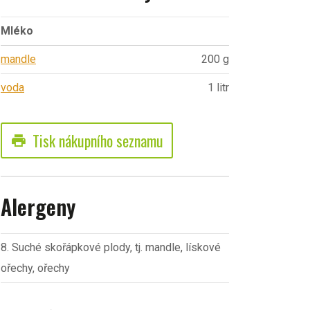
Mléko
mandle
200 g
voda
1 litr
Tisk nákupního seznamu
print
Alergeny
8. Suché skořápkové plody, tj. mandle, lískové
ořechy, ořechy