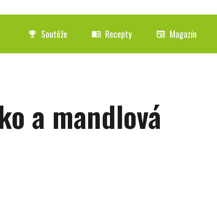
Soutěže
Recepty
Magazín
emoji_events
menu_book
newspaper
ko a mandlová