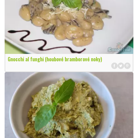
Gnocchi al funghi (houbové bramborové noky)