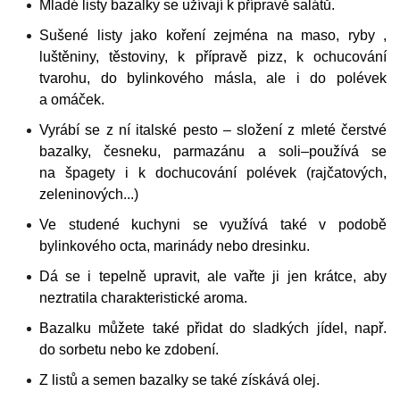
Mladé listy bazalky se užívají k přípravě salátů.
Sušené listy jako koření zejména na maso, ryby ,
luštěniny, těstoviny, k přípravě pizz, k ochucování
tvarohu, do bylinkového másla, ale i do polévek
a omáček.
Vyrábí se z ní italské pesto – složení z mleté čerstvé
bazalky, česneku, parmazánu a soli–používá se
na špagety i k dochucování polévek (rajčatových,
zeleninových...)
Ve studené kuchyni se využívá také v podobě
bylinkového octa, marinády nebo dresinku.
Dá se i tepelně upravit, ale vařte ji jen krátce, aby
neztratila charakteristické aroma.
Bazalku můžete také přidat do sladkých jídel, např.
do sorbetu nebo ke zdobení.
Z listů a semen bazalky se také získává olej.