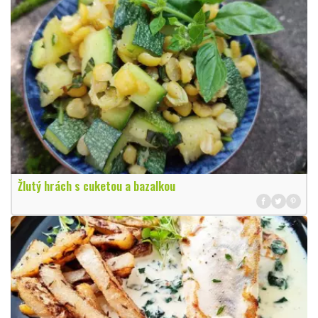
Žlutý hrách s cuketou a bazalkou