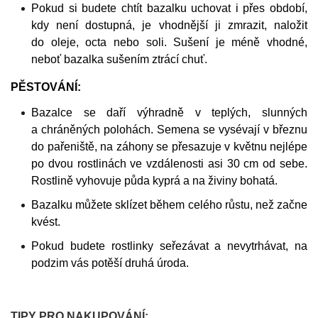
Pokud si budete chtít bazalku uchovat i přes období,
kdy není dostupná, je vhodnější ji zmrazit, naložit
do oleje, octa nebo soli. Sušení je méně vhodné,
neboť bazalka sušením ztrácí chuť.
PĚSTOVÁNÍ:
Bazalce se daří výhradně v teplých, slunných
a chráněných polohách. Semena se vysévají v březnu
do pařeniště, na záhony se přesazuje v květnu nejlépe
po dvou rostlinách ve vzdálenosti asi 30 cm od sebe.
Rostlině vyhovuje půda kyprá a na živiny bohatá.
Bazalku můžete sklízet během celého růstu, než začne
kvést.
Pokud budete rostlinky seřezávat a nevytrhávat, na
podzim vás potěší druhá úroda.
TIPY PRO NAKUPOVÁNÍ: