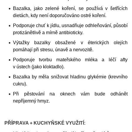
Bazalka, jako zelené koření, se používá v šetřících
dietách, kdy není doporučováno ostré koření.
Podporuje chuť k jídlu, usnadňuje odhleňování, působí
protizánětlivě a mírně antibioticky.
Výtažky bazalky obsažené v éterických olejích
pomáhají při stresu, únavě a nervozitě.
Podporuje tvorbu mateřského mléka a léčí afty
v ústech (jako kloktadlo).
Bazalka by měla snižovat hladinu glykémie (krevního
cukru).
Při pěstování na oknech vám bude odhánět
nepříjemný hmyz.
PŘÍPRAVA + KUCHYŇSKÉ VYUŽITÍ: