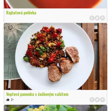
Rajčatová polévka
Vepřová panenka s čočkovým salátem
2×
thumb_up