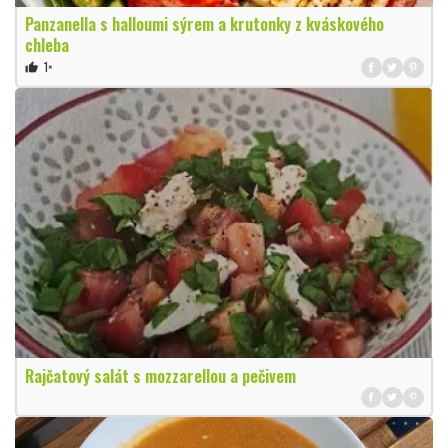
Panzanella s halloumi sýrem a krutonky z kváskového
chleba
1×
thumb_up
Rajčatový salát s mozzarellou a pečivem