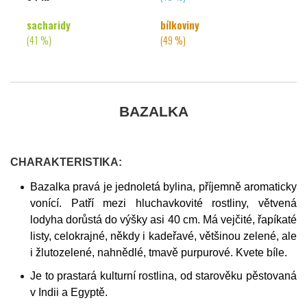
sacharidy
bílkoviny
(41 %)
(49 %)
BAZALKA
CHARAKTERISTIKA:
Bazalka pravá je jednoletá bylina, příjemně aromaticky
vonící. Patří mezi hluchavkovité rostliny, větvená
lodyha dorůstá do výšky asi 40 cm. Má vejčité, řapíkaté
listy, celokrajné, někdy i kadeřavé, většinou zelené, ale
i žlutozelené, nahnědlé, tmavě purpurové. Kvete bíle.
Je to prastará kulturní rostlina, od starověku pěstovaná
v Indii a Egyptě.