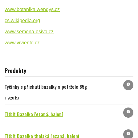
www.botanika.wendys.cz
cs.wikipedia.org
www.semena-osiva.cz
www.viviente.cz
Produkty
info
Tyčinky s příchutí bazalky a petržele 85g
1 920 kJ
info
Titbit Bazalka řezaná, balení
info
Titbit Bazalka thajská řezaná, balení