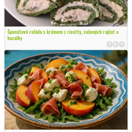
Špenátová roláda s krémem z ricotty, sušených rajčat a
bazalky