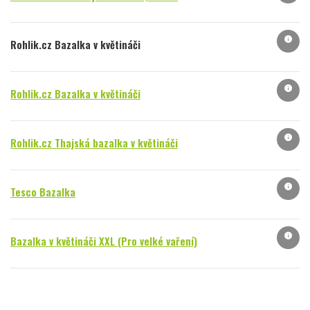
info
Rohlik.cz Bazalka v květináči
info
Rohlik.cz Bazalka v květináči
info
Rohlik.cz Thajská bazalka v květináči
info
Tesco Bazalka
info
Bazalka v květináči XXL (Pro velké vaření)