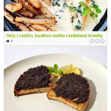
Filety z candáta, bazalková omáčka a kedlubnové hranolky
1×
thumb_up