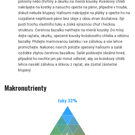
poloviny nebo čtvrtiny a okurku na menší kousky. Kváskový chléb
nakrájejte na kostky a nasucho opečte na pánvi, případně v troubě,
dokud nebude křupavý. Halloumi nakrájejte na plátky a opečte ho na
rozpálené nepřilnavé pánvi bez oleje z obou stran dozlatova. Sýr
pustí trochu vlastního tuku a získá výraznou chuť i hezkou
strukturu. Čerstvou bazalku natrhejte na menší kousky. Do mísy
dejte rajčata, okurku, opečené kousky kváskového chleba a většinu
bazalky. Přidejte marinovanou šalotku i se zálivkou a vše lehce
promíchejte. Nakonec navrch položte opečený halloumi a salát
ozdobte zbylou čerstvou bazalkou. Salát podávejte ideálně hned,
případně ho nechte jen pár minut odležet, aby se kváskový chléb
lehce nasákl zálivkou a šťávou z rajčat, ale zůstal částečně
křupavý.
Makronutrienty
tuky
33
%