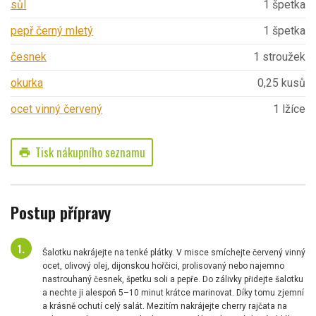
sůl
1 špetka
pepř černý mletý
1 špetka
česnek
1 stroužek
okurka
0,25 kusů
ocet vinný červený
1 lžíce
Tisk nákupního seznamu
print
Postup přípravy
Šalotku nakrájejte na tenké plátky. V misce smíchejte červený vinný
ocet, olivový olej, dijonskou hořčici, prolisovaný nebo najemno
nastrouhaný česnek, špetku soli a pepře. Do zálivky přidejte šalotku
a nechte ji alespoň 5–10 minut krátce marinovat. Díky tomu zjemní
a krásně ochutí celý salát. Mezitím nakrájejte cherry rajčata na