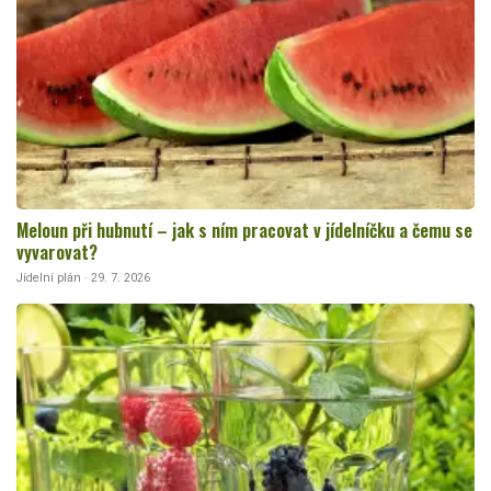
Meloun při hubnutí – jak s ním pracovat v jídelníčku a čemu se
vyvarovat?
Jídelní plán · 29. 7. 2026