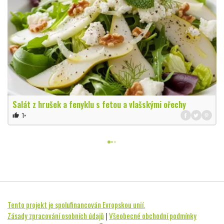
Salát z hrušek a fenyklu s fetou a vlašskými ořechy
1×
thumb_up
Tento projekt je spolufinancován Evropskou unií.
Zásady zpracování osobních údajů
|
Všeobecné obchodní podmínky