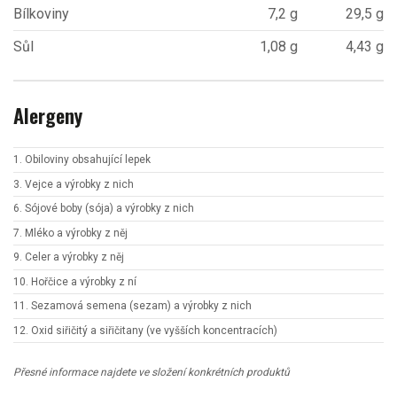
Bílkoviny
7,2 g
29,5 g
Sůl
1,08 g
4,43 g
Alergeny
1. Obiloviny obsahující lepek
3. Vejce a výrobky z nich
6. Sójové boby (sója) a výrobky z nich
7. Mléko a výrobky z něj
9. Celer a výrobky z něj
10. Hořčice a výrobky z ní
11. Sezamová semena (sezam) a výrobky z nich
12. Oxid siřičitý a siřičitany (ve vyšších koncentracích)
Přesné informace najdete ve složení konkrétních produktů