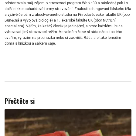
odstartovala můj zájem o stravovací program Whole30 a následně pak i o
další nízkosacharidové formy stravování. Znalosti o fungování lidského těla
a výživě čerpám z absolvovaného studia na Přírodovědecké fakultě UK (obor
Buněčná a vývojová biologie) a 1. lékařské fakultě UK (obor Nutriční
specialista). Věřím, že každý člověk je jediněčný, a proto každému bude
vyhovovat jiný stravovací režim. Ve volném čase si ráda něco dobrého
uvařím, vyrazím na procházku nebo si zacvičit. Ráda ale také lenoším
doma s knížkou a šálkem čaje.
Přečtěte si