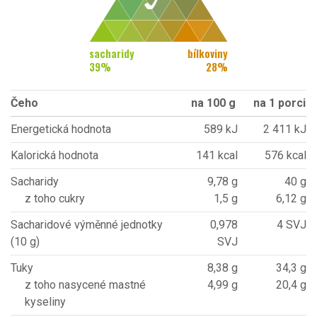
sacharidy
bílkoviny
39
%
28
%
Čeho
na 100 g
na 1 porci
Energetická hodnota
589 kJ
2 411 kJ
Kalorická hodnota
141 kcal
576 kcal
Sacharidy
9,78 g
40 g
z toho cukry
1,5 g
6,12 g
Sacharidové výměnné jednotky
0,978
4 SVJ
(10 g)
SVJ
Tuky
8,38 g
34,3 g
z toho nasycené mastné
4,99 g
20,4 g
kyseliny