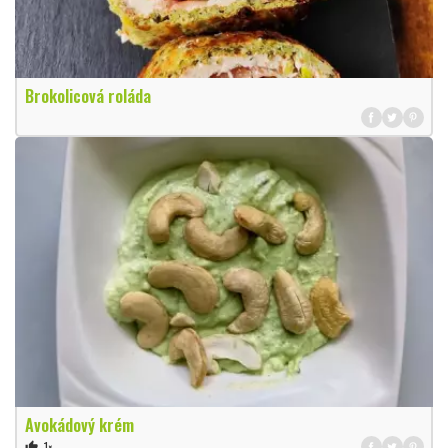
Brokolicová roláda
Avokádový krém
1×
thumb_up