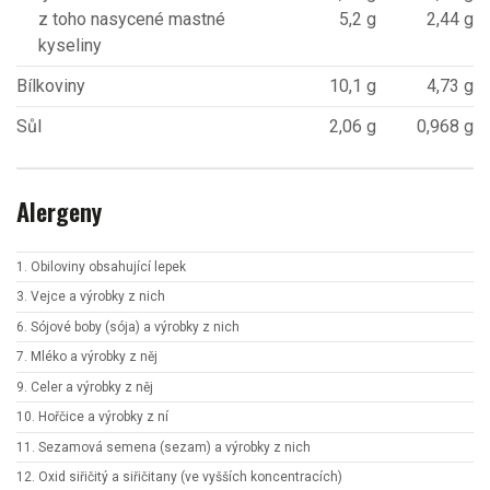
z toho nasycené mastné
5,2 g
2,44 g
kyseliny
Bílkoviny
10,1 g
4,73 g
Sůl
2,06 g
0,968 g
Alergeny
1. Obiloviny obsahující lepek
3. Vejce a výrobky z nich
6. Sójové boby (sója) a výrobky z nich
7. Mléko a výrobky z něj
9. Celer a výrobky z něj
10. Hořčice a výrobky z ní
11. Sezamová semena (sezam) a výrobky z nich
12. Oxid siřičitý a siřičitany (ve vyšších koncentracích)