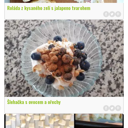
Roláda z kysaného zelí s jalapeno tvarohem
Šlehačka s ovocem a ořechy