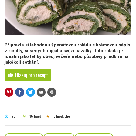
Připravte si lahodnou špenátovou roládu s krémovou náplní
z ricotty, sušených rajčat a svěží bazalky. Tato roláda je
ideální jako lehký oběd, večeře nebo působivý předkrm na
jakékoli setkání.
Hlasuj pro recept
thumb_up
mail
print
50m
15 kusů
jednoduché
schedule
restaurant
star