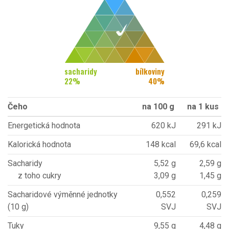
sacharidy
bílkoviny
22
%
40
%
Čeho
na 100 g
na 1 kus
Energetická hodnota
620 kJ
291 kJ
Kalorická hodnota
148 kcal
69,6 kcal
Sacharidy
5,52 g
2,59 g
z toho cukry
3,09 g
1,45 g
Sacharidové výměnné jednotky
0,552
0,259
(10 g)
SVJ
SVJ
Tuky
9,55 g
4,48 g