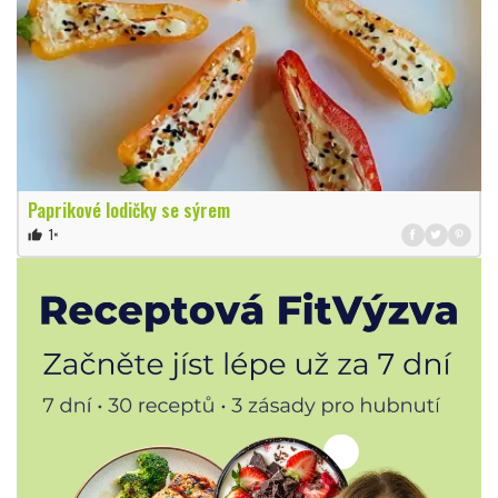
Paprikové lodičky se sýrem
1×
thumb_up