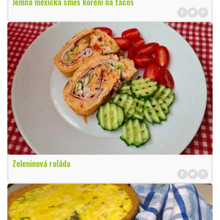
Jemná mexická směs koření na tacos
Zeleninová roláda