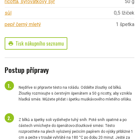
ricotta, syrovátkový sýr
50 g
sůl
0,5 lžiček
pepř černý mletý
1 špetka
Tisk nákupního seznamu
print
Postup přípravy
Nejdříve si připravte těsto na roládu. Oddělte žloutky od bílků.
Žloutky rozmixujte s čerstvým špenátem a 50 g ricotty, aby vznikla
hladká směs. Můžete přidat i špetku muškávového mletého oříšku.
Z bílků a špetky soli vyšlehejte tuhý sníh. Poté sníh opatrně a po
částech vmíchejte do špenátovo-žloutkové směsi. Těsto
rozprostřete na plech vyložený pečicím papírem do výšky přibližně 1
cm a pečte v troubě vyhřáté na 180 °C po dobu 20 minut. Ještě za