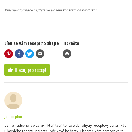
Přesné informace najdete ve složení konkrétních produktů
Líbil se vám recept? Sdílejte
Tiskněte
mail
print
Hlasuj pro recept
thumb_up
Jídelní plán
Jsme nadšenci do zdraví, kteří tvoří tento web - chytrý receptový portál, kde
u každého receptu najdete i výživové hodnoty. Chceme vám pomoct vařit