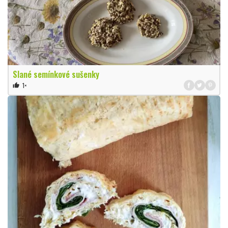
Slané semínkové sušenky
1×
thumb_up