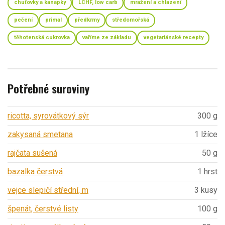
chuťovky a kanapky
LCHF, low carb
mražení a chlazení
pečení
primal
předkrmy
středomořská
těhotenská cukrovka
vaříme ze základu
vegetariánské recepty
Potřebné suroviny
ricotta, syrovátkový sýr
300 g
zakysaná smetana
1 lžíce
rajčata sušená
50 g
bazalka čerstvá
1 hrst
vejce slepičí střední, m
3 kusy
špenát, čerstvé listy
100 g