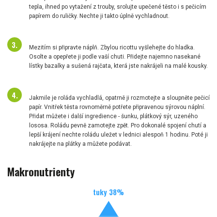
tepla, ihned po vytažení z trouby, srolujte upečené těsto i s pečicím
papírem do ruličky. Nechte ji takto úplně vychladnout.
Mezitím si připravte náplň. Zbylou ricottu vyšlehejte do hladka.
Osolte a opepřete ji podle vaší chuti. Přidejte najemno nasekané
lístky bazalky a sušená rajčata, která jste nakrájeli na malé kousky.
Jakmile je roláda vychladlá, opatrně ji rozmotejte a sloupněte pečicí
papír. Vnitřek těsta rovnoměrně potřete připravenou sýrovou náplní.
Přidat můžete i další ingredience - šunku, plátkový sýr, uzeného
lososa. Roládu pevně zamotejte zpět. Pro dokonalé spojení chutí a
lepší krájení nechte roládu uležet v lednici alespoň 1 hodinu. Poté ji
nakrájejte na plátky a můžete podávat.
Makronutrienty
tuky
38
%