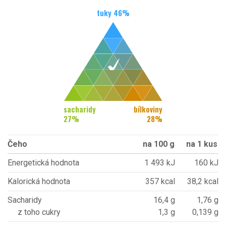
tuky
46
%
sacharidy
bílkoviny
27
%
28
%
Čeho
na 100 g
na 1 kus
Energetická hodnota
1 493 kJ
160 kJ
Kalorická hodnota
357 kcal
38,2 kcal
Sacharidy
16,4 g
1,76 g
z toho cukry
1,3 g
0,139 g