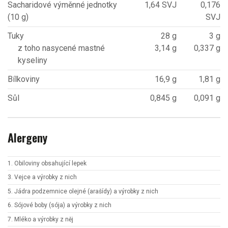
Sacharidové výměnné jednotky
1,64 SVJ
0,176
(10 g)
SVJ
Tuky
28 g
3 g
z toho nasycené mastné
3,14 g
0,337 g
kyseliny
Bílkoviny
16,9 g
1,81 g
Sůl
0,845 g
0,091 g
Alergeny
1. Obiloviny obsahující lepek
3. Vejce a výrobky z nich
5. Jádra podzemnice olejné (arašídy) a výrobky z nich
6. Sójové boby (sója) a výrobky z nich
7. Mléko a výrobky z něj