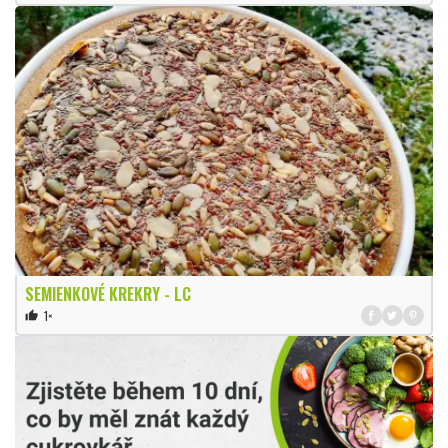
SEMIENKOVÉ KREKRY - LC
1×
thumb_up