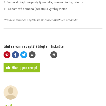
8. Suché skořápkové plody, tj. mandle, lískové ořechy, ořechy
11. Sezamová semena (sezam) a výrobky z nich
Přesné informace najdete ve složení konkrétních produktů
Líbil se vám recept? Sdílejte
Tiskněte
mail
print
Hlasuj pro recept
thumb_up
Jana H