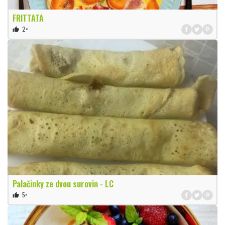
FRITTATA
2×
thumb_up
Palačinky ze dvou surovin - LC
5×
thumb_up