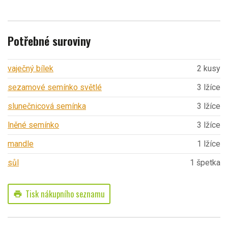
Potřebné suroviny
vaječný bílek
2 kusy
sezamové semínko světlé
3 lžíce
slunečnicová semínka
3 lžíce
lněné semínko
3 lžíce
mandle
1 lžíce
sůl
1 špetka
Tisk nákupního seznamu
print