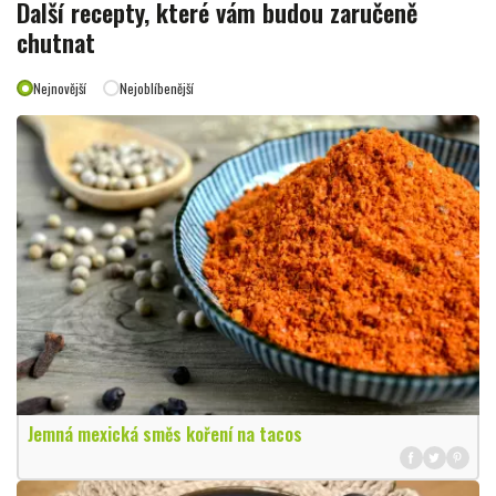
Další recepty, které vám budou zaručeně
chutnat
Nejnovější
Nejoblíbenější
Jemná mexická směs koření na tacos