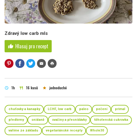
Zdravý low carb mls
Hlasuj pro recept
thumb_up
mail
print
1h
16 kusů
jednoduché
schedule
restaurant
star
chuťovky a kanapky
LCHF, low carb
paleo
pečení
primal
předkrmy
snídaně
svačiny a přesnídávky
těhotenská cukrovka
vaříme ze základu
vegetariánské recepty
Whole30