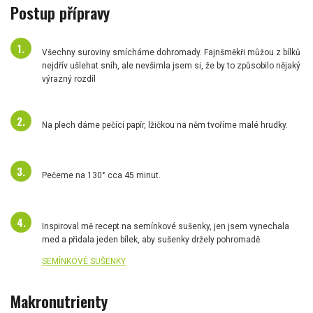
Postup přípravy
Všechny suroviny smícháme dohromady. Fajnšměkři můžou z bílků
nejdřív ušlehat sníh, ale nevšimla jsem si, že by to způsobilo nějaký
výrazný rozdíl
Na plech dáme pečící papír, lžičkou na něm tvoříme malé hrudky.
Pečeme na 130° cca 45 minut.
Inspiroval mě recept na semínkové sušenky, jen jsem vynechala
med a přidala jeden bílek, aby sušenky držely pohromadě.
SEMÍNKOVÉ SUŠENKY
Makronutrienty