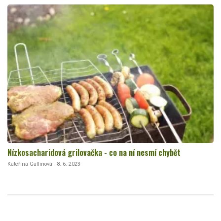
Nízkosacharidová grilovačka - co na ní nesmí chybět
Kateřina Gallinová · 8. 6. 2023