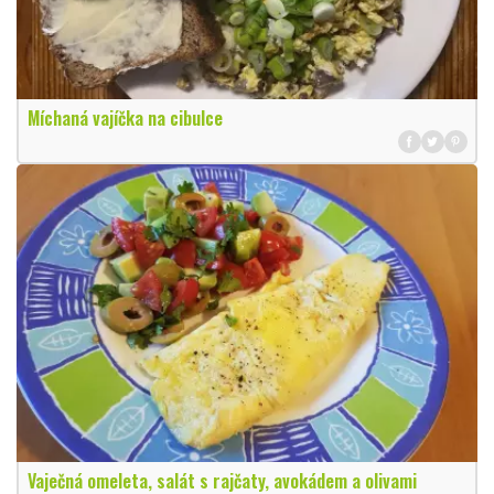
Míchaná vajíčka na cibulce
Vaječná omeleta, salát s rajčaty, avokádem a olivami