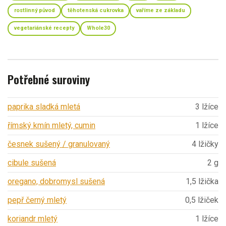
rostlinný původ
těhotenská cukrovka
vaříme ze základu
vegetariánské recepty
Whole30
Potřebné suroviny
paprika sladká mletá
3 lžíce
římský kmín mletý, cumin
1 lžíce
česnek sušený / granulovaný
4 lžičky
cibule sušená
2 g
oregano, dobromysl sušená
1,5 lžička
pepř černý mletý
0,5 lžiček
koriandr mletý
1 lžíce