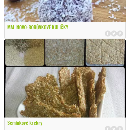
MALINOVO-BORŮVKOVÉ KULIČKY
Semínkové krekry