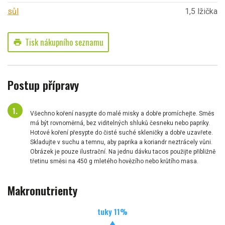
sůl
1,5 lžička
Tisk nákupního seznamu
print
Postup přípravy
Všechno koření nasypte do malé misky a dobře promíchejte. Směs
má být rovnoměrná, bez viditelných shluků česneku nebo papriky.
Hotové koření přesypte do čisté suché skleničky a dobře uzavřete.
Skladujte v suchu a temnu, aby paprika a koriandr neztrácely vůni.
Obrázek je pouze ilustrační. Na jednu dávku tacos použijte přibližně
třetinu směsi na 450 g mletého hovězího nebo krůtího masa.
Makronutrienty
tuky
11
%