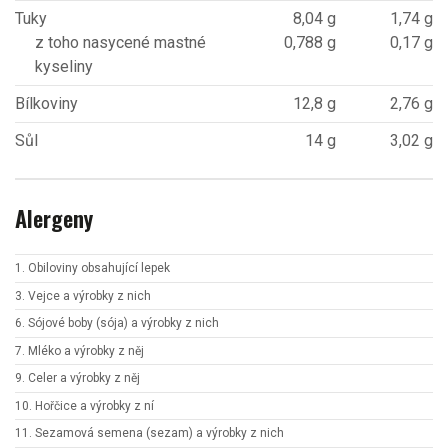
Tuky
8,04 g
1,74 g
z toho nasycené mastné
0,788 g
0,17 g
kyseliny
Bílkoviny
12,8 g
2,76 g
Sůl
14 g
3,02 g
Alergeny
1. Obiloviny obsahující lepek
3. Vejce a výrobky z nich
6. Sójové boby (sója) a výrobky z nich
7. Mléko a výrobky z něj
9. Celer a výrobky z něj
10. Hořčice a výrobky z ní
11. Sezamová semena (sezam) a výrobky z nich