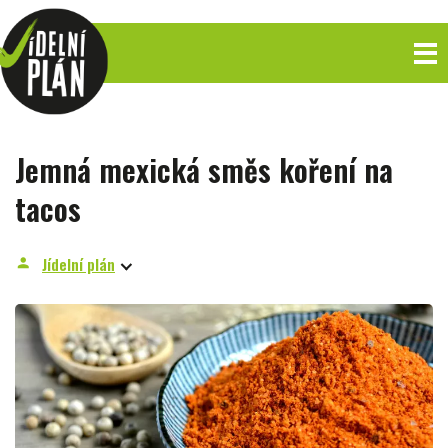
Jemná mexická směs koření na
tacos
Jídelní plán
person