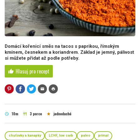
Domácí kořenicí směs na tacos s paprikou, římským
kmínem, česnekem a koriandrem. Základ je jemný, pálivost
si můžete přidat až podle potřeby.
Hlasuj pro recept
thumb_up
mail
print
10m
3 porce
jednoduché
schedule
restaurant
star
chuťovky a kanapky
LCHF, low carb
paleo
primal