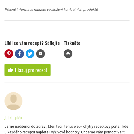
Přesné informace najdete ve složení konkrétních produktů
Líbil se vám recept? Sdílejte
Tiskněte
mail
print
Hlasuj pro recept
thumb_up
Jídelní plán
Jsme nadšenci do zdraví, kteří tvoří tento web - chytrý receptový portál, kde
u každého receptu najdete i výživové hodnoty. Chceme vám pomoct vařit