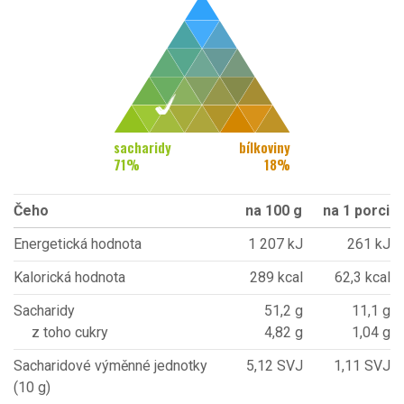
sacharidy
bílkoviny
71
%
18
%
Čeho
na 100 g
na 1 porci
Energetická hodnota
1 207 kJ
261 kJ
Kalorická hodnota
289 kcal
62,3 kcal
Sacharidy
51,2 g
11,1 g
z toho cukry
4,82 g
1,04 g
Sacharidové výměnné jednotky
5,12 SVJ
1,11 SVJ
(10 g)