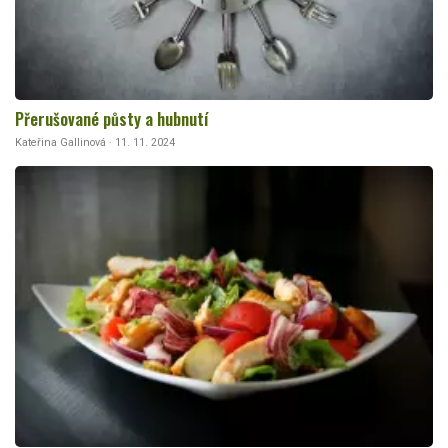
Přerušované půsty a hubnutí
Kateřina Gallinová · 11. 11. 2024