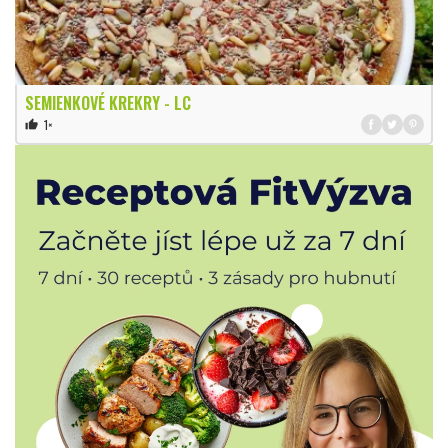
SEMIENKOVÉ KREKRY - LC
1×
thumb_up