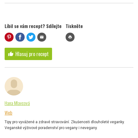
Líbil se vám recept? Sdílejte
Tiskněte
mail
print
Hlasuj pro recept
thumb_up
Hana Mlavcová
Web
Tipy pro vyvážené a zdravé stravování. Zkušenosti dlouholeté veganky.
Veganské výživové poradenství pro vegany i nevegany.