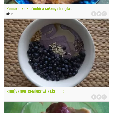
Pomazánka z ořechů a sušených rajčat
1×
thumb_up
BORŮVKOVO-SEMÍNKOVÁ KAŠE - LC