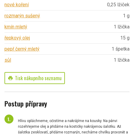
nové koření
0,25 lžiček
rozmarýn sušený
1 g
kmín mletý
1 lžička
řepkový olej
15 g
pepř černý mletý
1 špetka
sůl
1 lžička
Tisk nákupního seznamu
print
Postup přípravy
Hlívu opláchneme, očistíme a nakrájíme na kousky. Na pánvi
rozehřejeme olej a přidáme na kostičky nakrájenou šalotku. Až
šalotka zesklovatí, přidáme rozmarýn, necháme chvilku provonět a