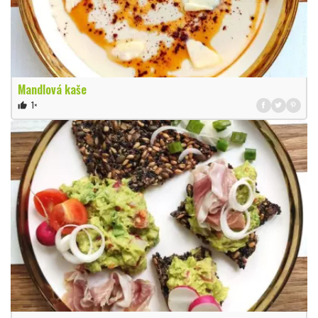
Mandlová kaše
1×
thumb_up