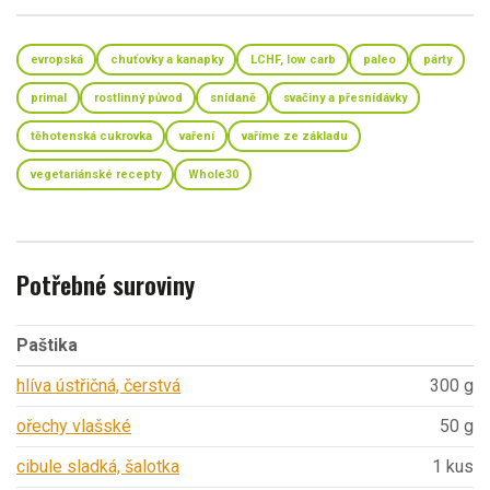
evropská
chuťovky a kanapky
LCHF, low carb
paleo
párty
primal
rostlinný původ
snídaně
svačiny a přesnídávky
těhotenská cukrovka
vaření
vaříme ze základu
vegetariánské recepty
Whole30
Potřebné suroviny
Paštika
hlíva ústřičná, čerstvá
300 g
ořechy vlašské
50 g
cibule sladká, šalotka
1 kus