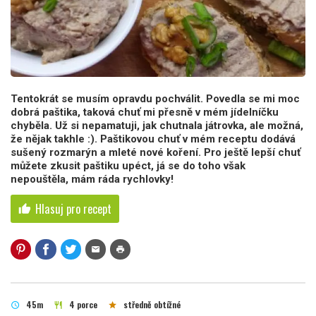
Tentokrát se musím opravdu pochválit. Povedla se mi moc
dobrá paštika, taková chuť mi přesně v mém jídelníčku
chyběla. Už si nepamatuji, jak chutnala játrovka, ale možná,
že nějak takhle :). Paštikovou chuť v mém receptu dodává
sušený rozmarýn a mleté nové koření. Pro ještě lepší chuť
můžete zkusit paštiku upéct, já se do toho však
nepouštěla, mám ráda rychlovky!
Hlasuj pro recept
thumb_up
mail
print
45m
4 porce
středně obtížné
schedule
restaurant
star