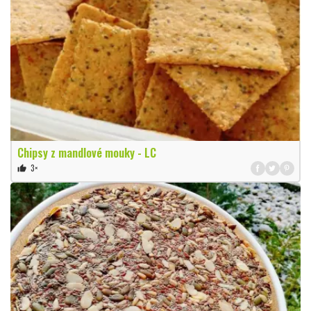
Chipsy z mandlové mouky - LC
3×
thumb_up