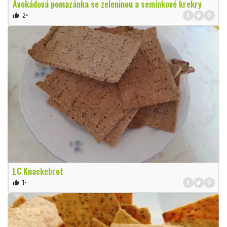
Avokádová pomazánka se zeleninou a semínkové krekry
2×
thumb_up
LC Knackebrot
1×
thumb_up