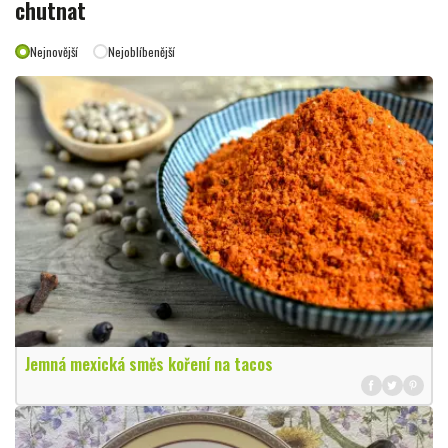
chutnat
Nejnovější
Nejoblíbenější
Jemná mexická směs koření na tacos