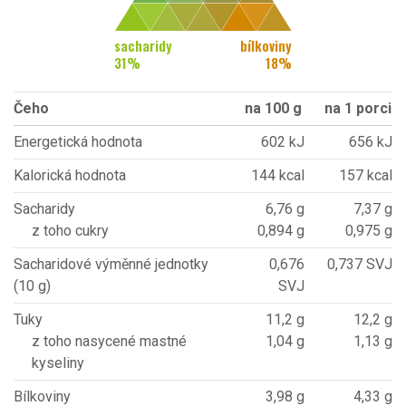
sacharidy
bílkoviny
31
%
18
%
Čeho
na 100 g
na 1 porci
Energetická hodnota
602 kJ
656 kJ
Kalorická hodnota
144 kcal
157 kcal
Sacharidy
6,76 g
7,37 g
z toho cukry
0,894 g
0,975 g
Sacharidové výměnné jednotky
0,676
0,737 SVJ
(10 g)
SVJ
Tuky
11,2 g
12,2 g
z toho nasycené mastné
1,04 g
1,13 g
kyseliny
Bílkoviny
3,98 g
4,33 g