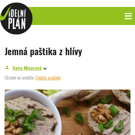
Jemná paštika z hlívy
Hana Mlavcová
person
Účastní se soutěže:
Chutné svačinky