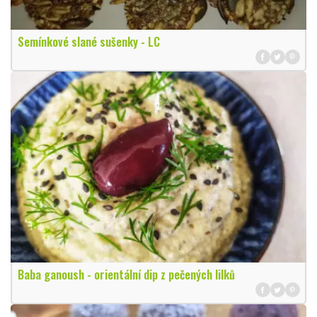
Semínkové slané sušenky - LC
Baba ganoush - orientální dip z pečených lilků