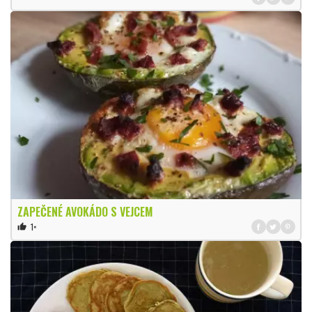
ZAPEČENÉ AVOKÁDO S VEJCEM
1×
thumb_up