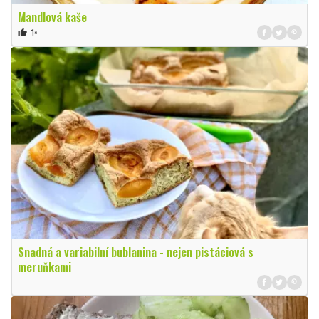
Mandlová kaše
1×
thumb_up
Snadná a variabilní bublanina - nejen pistáciová s
meruňkami