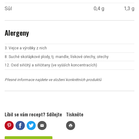
Sůl
0,4 g
1,3 g
Alergeny
3. Vejce a výrobky z nich
8. Suché skořápkové plody, tj. mandle, lískové ořechy, ořechy
12. Oxid siřičitý a siřičitany (ve vyšších koncentracích)
Přesné informace najdete ve složení konkrétních produktů
Líbil se vám recept? Sdílejte
Tiskněte
mail
print