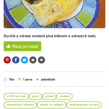
Rychlá a zdravá snídaně plná bílkovin a zdravých tuků.
Hlasuj pro recept
thumb_up
mail
print
10m
1 porce
jednoduché
schedule
restaurant
star
LCHF, low carb
paleo
primal
snídaně
těhotenská cukrovka
vaříme ze základu
vegetariánské recepty