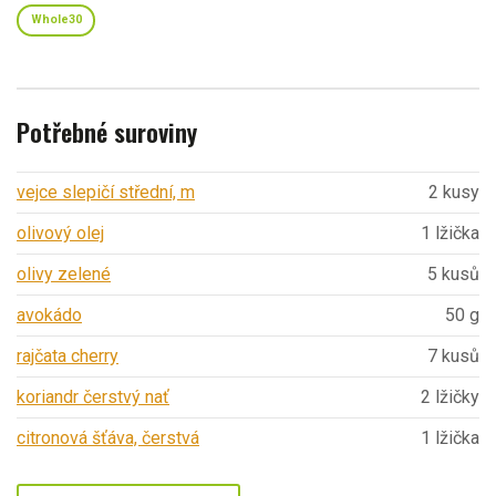
Whole30
Potřebné suroviny
vejce slepičí střední, m
2 kusy
olivový olej
1 lžička
olivy zelené
5 kusů
avokádo
50 g
rajčata cherry
7 kusů
koriandr čerstvý nať
2 lžičky
citronová šťáva, čerstvá
1 lžička