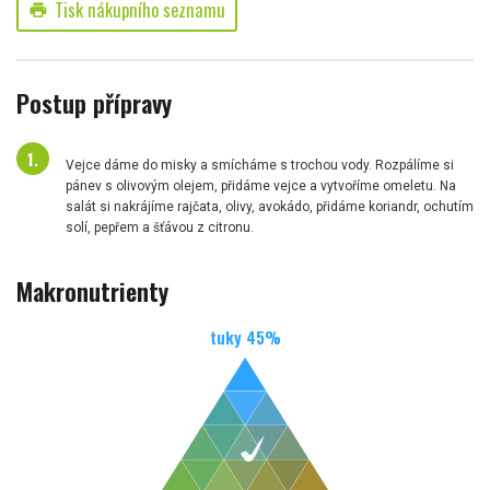
Tisk nákupního seznamu
print
Postup přípravy
Vejce dáme do misky a smícháme s trochou vody. Rozpálíme si
pánev s olivovým olejem, přidáme vejce a vytvoříme omeletu. Na
salát si nakrájíme rajčata, olivy, avokádo, přidáme koriandr, ochutím
solí, pepřem a šťávou z citronu.
Makronutrienty
tuky
45
%