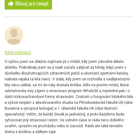
Hlasuj pro recept
thumb_up
Adéla Kábelová
O výživu jsem se zběžně zajímala již v mládí, kdy jsem závodně dělala
atletiku. Podrobněji jsem se jí však začala zabývat až tehdy, když jsem v
důsledku dlouhotrvajících zdravotních potíží a ukončení sportovní kariéry,
nabrala nějaká ta kila navíc. V době, kdy jsem se rozhodla s nadbytečnými
kily něco udělat, se mi do ruky dostala knížka Jídlo na prvním místě, která
odstartovala můj zájem o stravovací program Whole30 a následně pak i o
další nízkosacharidové formy stravování. Znalosti o fungování lidského těla
a výživě čerpám z absolvovaného studia na Přírodovědecké fakultě UK (obor
Buněčná a vývojová biologie) a 1. lékařské fakultě UK (obor Nutriční
specialista). Věřím, že každý člověk je jediněčný, a proto každému bude
vyhovovat jiný stravovací režim. Ve volném čase si ráda něco dobrého
uvařím, vyrazím na procházku nebo si zacvičit. Ráda ale také lenoším
doma s knížkou a šálkem čaje.