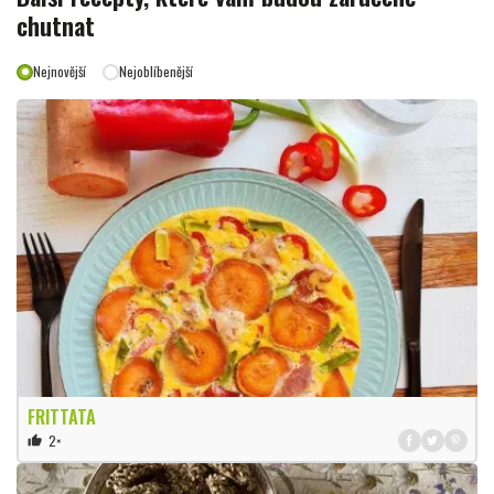
chutnat
Nejnovější
Nejoblíbenější
FRITTATA
2×
thumb_up