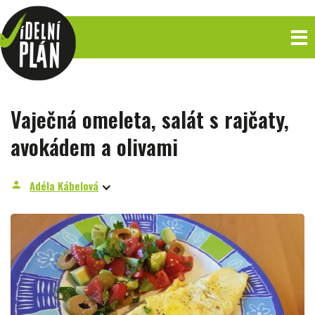
Vaječná omeleta, salát s rajčaty,
avokádem a olivami
Adéla Kábelová
person