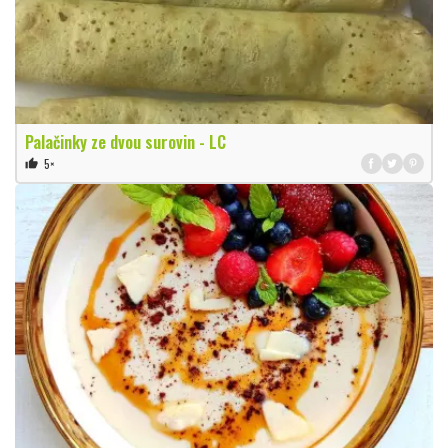
Palačinky ze dvou surovin - LC
5×
thumb_up