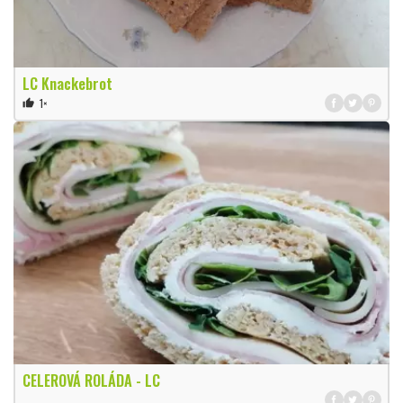
LC Knackebrot
1×
thumb_up
CELEROVÁ ROLÁDA - LC