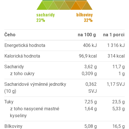
sacharidy
bílkoviny
23
%
32
%
Čeho
na 100 g
na 1 porci
Energetická hodnota
406 kJ
1 316 kJ
Kalorická hodnota
96,9 kcal
314 kcal
Sacharidy
3,62 g
11,7 g
z toho cukry
0,309 g
1 g
Sacharidové výměnné jednotky
0,362
1,17 SVJ
(10 g)
SVJ
Tuky
7,25 g
23,5 g
z toho nasycené mastné
1,64 g
5,33 g
kyseliny
Bílkoviny
5,08 g
16,5 g