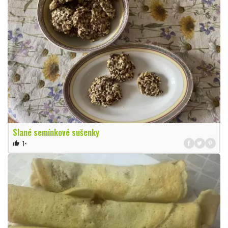
Slané semínkové sušenky
1×
thumb_up