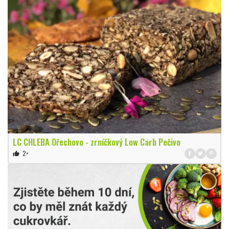
LC CHLEBA Ořechovo - zrníčkový Low Carb Pečivo
2×
thumb_up