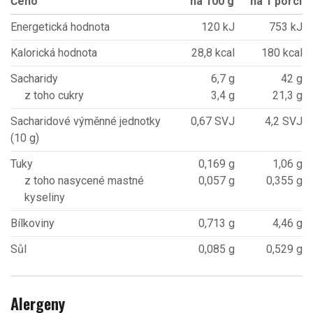
Čeho
na 100 g
na 1 porci
Energetická hodnota
120 kJ
753 kJ
Kalorická hodnota
28,8 kcal
180 kcal
Sacharidy
6,7 g
42 g
z toho cukry
3,4 g
21,3 g
Sacharidové výměnné jednotky
0,67 SVJ
4,2 SVJ
(10 g)
Tuky
0,169 g
1,06 g
z toho nasycené mastné
0,057 g
0,355 g
kyseliny
Bílkoviny
0,713 g
4,46 g
Sůl
0,085 g
0,529 g
Alergeny