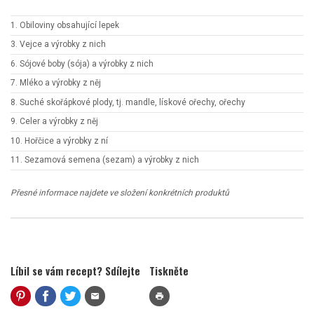
1. Obiloviny obsahující lepek
3. Vejce a výrobky z nich
6. Sójové boby (sója) a výrobky z nich
7. Mléko a výrobky z něj
8. Suché skořápkové plody, tj. mandle, lískové ořechy, ořechy
9. Celer a výrobky z něj
10. Hořčice a výrobky z ní
11. Sezamová semena (sezam) a výrobky z nich
Přesné informace najdete ve složení konkrétních produktů
Líbil se vám recept? Sdílejte
Tiskněte
mail
print