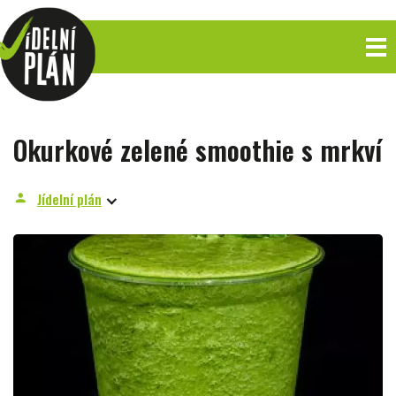
Okurkové zelené smoothie s mrkví
Jídelní plán
person