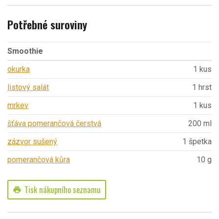
Potřebné suroviny
Smoothie
okurka
1 kus
listový salát
1 hrst
mrkev
1 kus
šťáva pomerančová čerstvá
200 ml
zázvor sušený
1 špetka
pomerančová kůra
10 g
Tisk nákupního seznamu
print