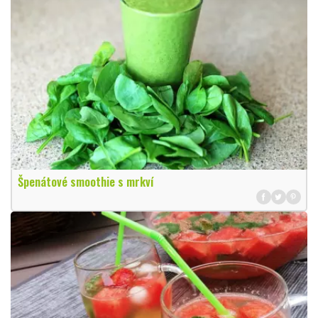
Špenátové smoothie s mrkví