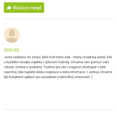
Hlasuj pro recept
thumb_up
Jídelní plán
Jsme nadšenci do zdraví, kteří tvoří tento web - chytrý receptový portál, kde
u každého receptu najdete i výživové hodnoty. Chceme vám pomoct vařit
zdravě, chutně a vyváženě. Tvoříme pro vás i magazín (dostupný v liště
navrchu), kde najdete dávku inspirace a extra informace :) Jednou chceme
být komplexní aplikací pro usnadnění (rodinného) stravování :)