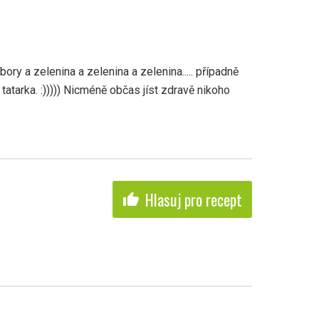
ory a zelenina a zelenina a zelenina..... případně
tatarka. :))))) Nicméně občas jíst zdravě nikoho
Hlasuj pro recept
thumb_up