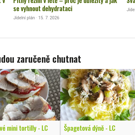
se vyhnout dehydrataci
Jíde
Jídelní plán · 15. 7. 2026
budou zaručeně chutnat
é mini tortilly - LC
Špagetová dýně - LC