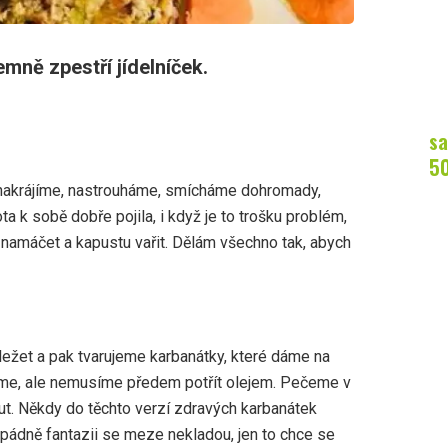
mně zpestří jídelníček.
sa
5
 nakrájíme, nastrouháme, smícháme dohromady,
a k sobě dobře pojila, i když je to trošku problém,
namáčet a kapustu vařit. Dělám všechno tak, abych
ežet a pak tvarujeme karbanátky, které dáme na
žeme, ale nemusíme předem potřít olejem. Pečeme v
ut. Někdy do těchto verzí zdravých karbanátek
pádně fantazii se meze nekladou, jen to chce se