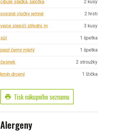
cibule sladká, šalotka
2 kusy
ovesné vločky jemné
2 hrsti
vejce slepičí střední, m
3 kusy
sůl
1 špetka
pepř černý mletý
1 špetka
česnek
2 stroužky
kmín drcený
1 lžička
Tisk nákupního seznamu
print
Alergeny