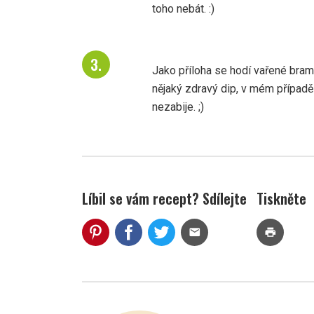
toho nebát. :)
Jako příloha se hodí vařené bramb
nějaký zdravý dip, v mém případě 
nezabije. ;)
Líbil se vám recept? Sdílejte
Tiskněte
mail
print