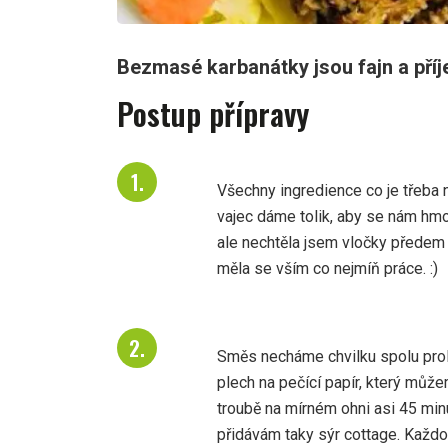
Bezmasé karbanátky jsou fajn a příje
Postup přípravy
Všechny ingredience co je třeba
vajec dáme tolik, aby se nám hmot
ale nechtěla jsem vločky předem 
měla se vším co nejmíň práce. :)
Směs necháme chvilku spolu prol
plech na pečící papír, který mů
troubě na mírném ohni asi 45 min
přidávám taky sýr cottage. Každo