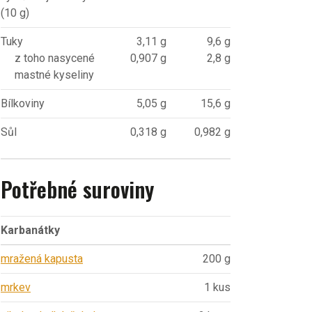
(10 g)
Tuky
3,11 g
9,6 g
z toho nasycené
0,907 g
2,8 g
mastné kyseliny
Bílkoviny
5,05 g
15,6 g
Sůl
0,318 g
0,982 g
Potřebné suroviny
Karbanátky
mražená kapusta
200 g
mrkev
1 kus