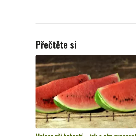
Přečtěte si
Meloun při hubnutí – jak s ním pracova