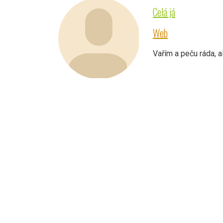
Celá já
Web
Vařím a peču ráda, a