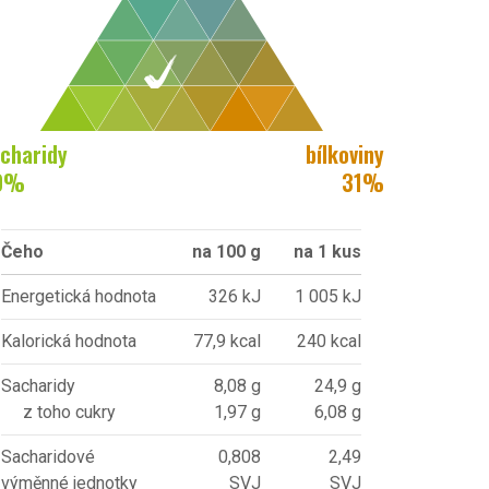
charidy
bílkoviny
0
%
31
%
Čeho
na 100 g
na 1 kus
Energetická hodnota
326 kJ
1 005 kJ
Kalorická hodnota
77,9 kcal
240 kcal
Sacharidy
8,08 g
24,9 g
z toho cukry
1,97 g
6,08 g
Sacharidové
0,808
2,49
výměnné jednotky
SVJ
SVJ