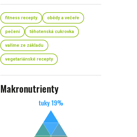
fitness recepty
obědy a večeře
pečení
těhotenská cukrovka
vaříme ze základu
vegetariánské recepty
Makronutrienty
tuky
19
%