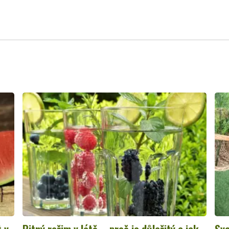
t v
Pitný režim v létě – proč je důležitý a jak
Sva