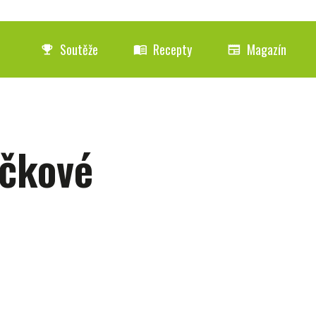
Soutěže
Recepty
Magazín
emoji_events
menu_book
newspaper
očkové