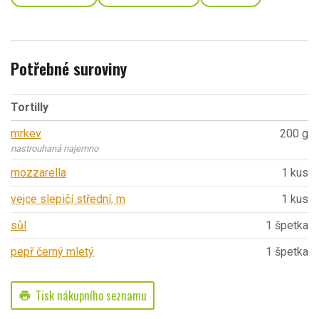
Potřebné suroviny
Tortilly
mrkev
200 g
nastrouhaná najemno
mozzarella
1 kus
vejce slepičí střední, m
1 kus
sůl
1 špetka
pepř černý mletý
1 špetka
Tisk nákupního seznamu
print