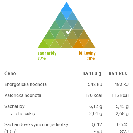
sacharidy
bílkoviny
27
%
38
%
Čeho
na 100 g
na 1 kus
Energetická hodnota
542 kJ
483 kJ
Kalorická hodnota
130 kcal
115 kcal
Sacharidy
6,12 g
5,45 g
z toho cukry
3,01 g
2,68 g
Sacharidové výměnné jednotky
0,612
0,545
(10 g)
SVJ
SVJ