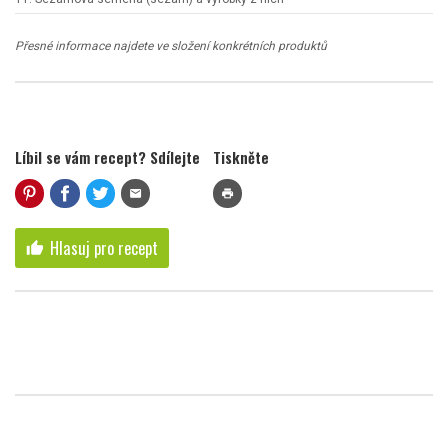
Přesné informace najdete ve složení konkrétních produktů
Líbil se vám recept? Sdílejte
Tiskněte
mail
print
Hlasuj pro recept
thumb_up