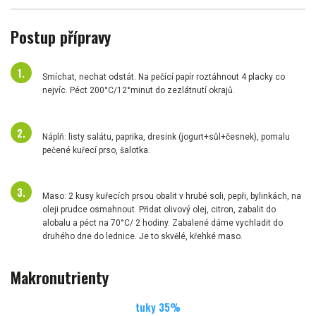
Postup přípravy
Smíchat, nechat odstát. Na pečící papír roztáhnout 4 placky co
nejvíc. Péct 200°C/12°minut do zezlátnutí okrajů.
Náplň: listy salátu, paprika, dresink (jogurt+sůl+česnek), pomalu
pečené kuřecí prso, šalotka.
Maso: 2 kusy kuřecích prsou obalit v hrubé soli, pepři, bylinkách, na
oleji prudce osmahnout. Přidat olivový olej, citron, zabalit do
alobalu a péct na 70°C/ 2 hodiny. Zabalené dáme vychladit do
druhého dne do lednice. Je to skvělé, křehké maso.
Makronutrienty
tuky
35
%