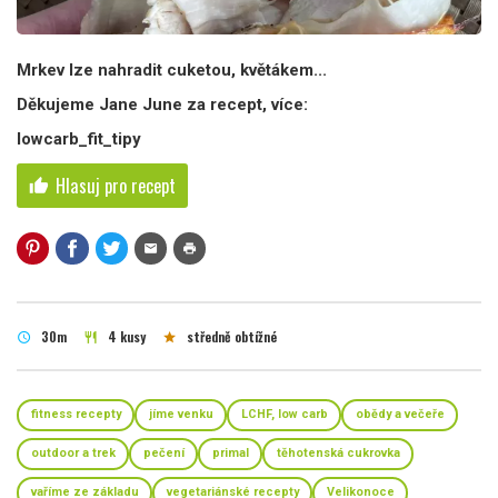
Mrkev lze nahradit cuketou, květákem...
Děkujeme Jane June za recept, více:
lowcarb_fit_tipy
Hlasuj pro recept
thumb_up
mail
print
30m
4 kusy
středně obtížné
schedule
restaurant
star
fitness recepty
jíme venku
LCHF, low carb
obědy a večeře
outdoor a trek
pečení
primal
těhotenská cukrovka
vaříme ze základu
vegetariánské recepty
Velikonoce