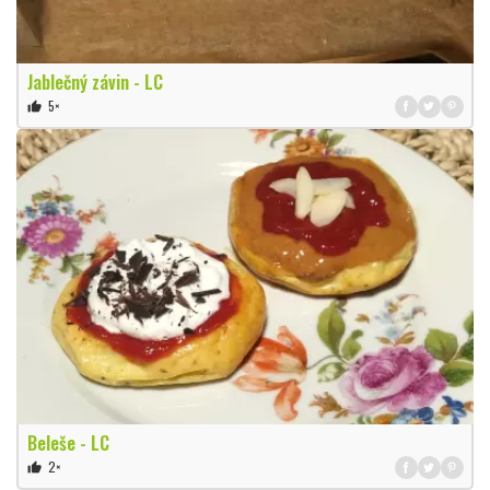
Jablečný závin - LC
5×
thumb_up
Beleše - LC
2×
thumb_up