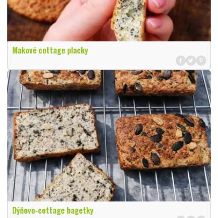
Makové cottage placky
Dýňovo-cottage bagetky