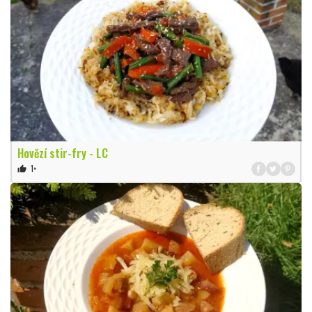
Hovězí stir-fry - LC
1×
thumb_up