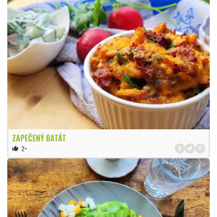
ZAPEČENÝ BATÁT
2×
thumb_up