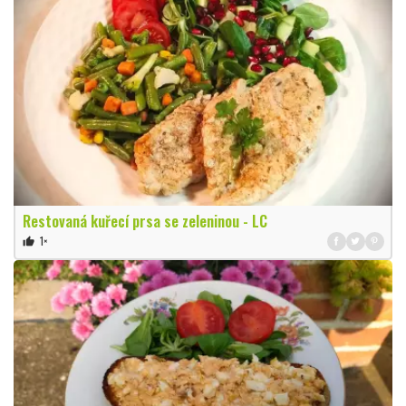
Restovaná kuřecí prsa se zeleninou - LC
1×
thumb_up