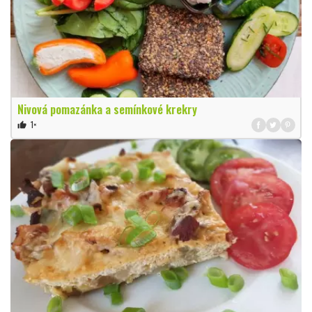
Nivová pomazánka a semínkové krekry
1×
thumb_up