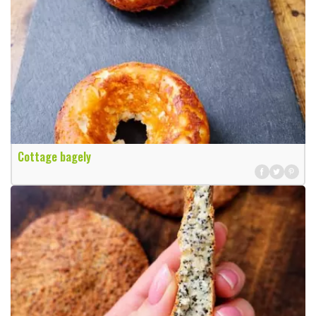
Cottage bagely