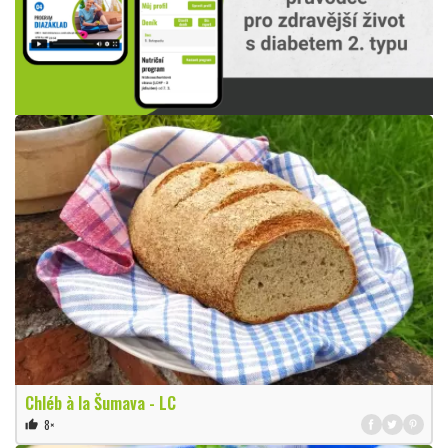
Chléb à la Šumava - LC
8×
thumb_up