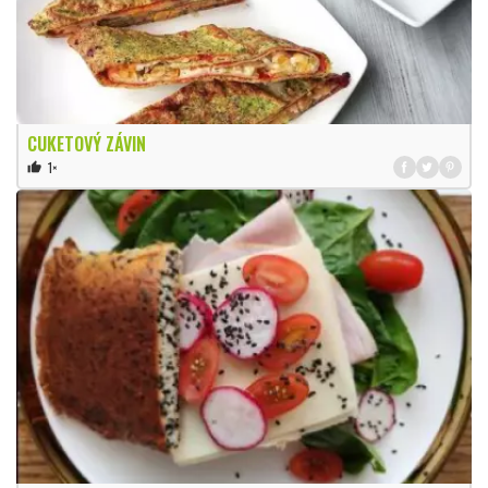
CUKETOVÝ ZÁVIN
1×
thumb_up