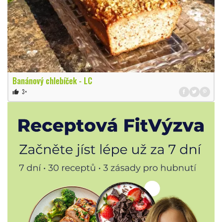
Banánový chlebíček - LC
3×
thumb_up