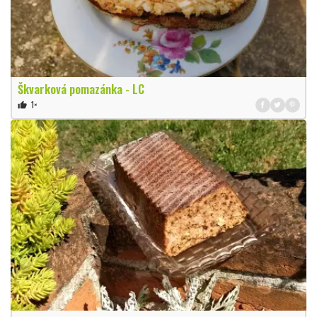
Škvarková pomazánka - LC
1×
thumb_up