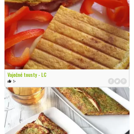
Vaječné tousty - LC
1×
thumb_up