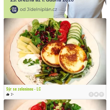
Sýr se zeleninou - LC
2×
thumb_up