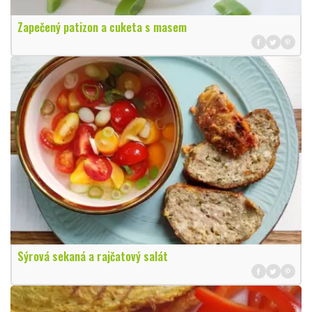
Zapečený patizon a cuketa s masem
Sýrová sekaná a rajčatový salát