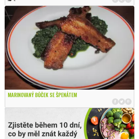
MARINOVANÝ BŮČEK SE ŠPENÁTEM