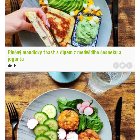
Plněný mandlový toast s dipem z medvědího česneku a
jogurtu
1×
thumb_up