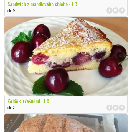
Sandwich z mandlového chleba - LC
1×
thumb_up
Koláč s třešněmi - LC
3×
thumb_up