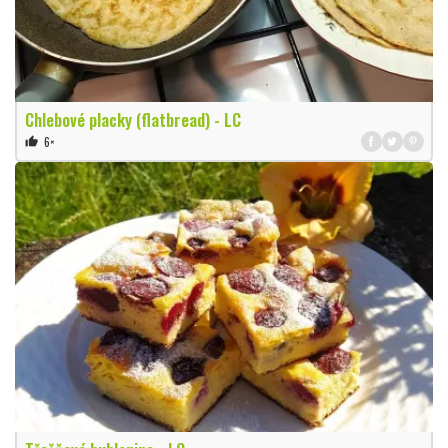
Chlebové placky (flatbread) - LC
6×
thumb_up