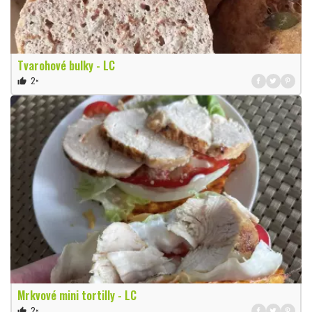
Tvarohové bulky - LC
2×
thumb_up
Mrkvové mini tortilly - LC
2×
thumb_up