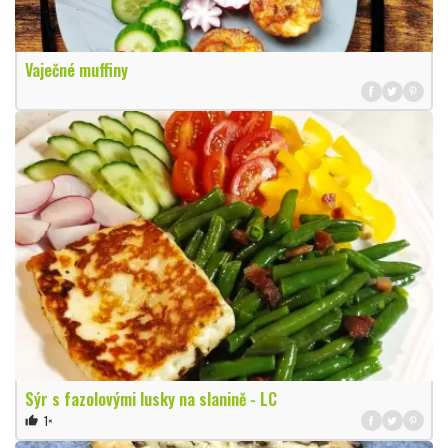
Vaječné muffiny
Sýr s fazolovými lusky na slanině - LC
1×
thumb_up