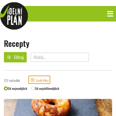
Recepty
Filtruj
tune
search
highlight_off
122
výsledků
Zrušit filtry
Od nejnovějších
Od nejoblíbenějších