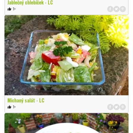
Jablečný chlebíček - LC
1×
thumb_up
Míchaný salát - LC
1×
thumb_up