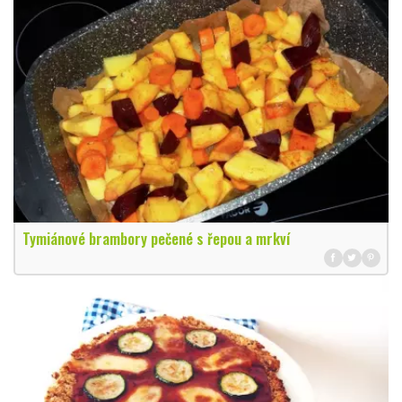
Tymiánové brambory pečené s řepou a mrkví