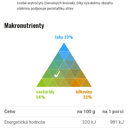
tvorbě erytrocytů (červených krvinek). Díky vysokému obsahu
vlákniny podporuje peristaltiku střev.
Makronutrienty
tuky
23
%
sacharidy
bílkoviny
54
%
23
%
Čeho
na 100 g
na 1 porci
Energetická hodnota
320 kJ
981 kJ