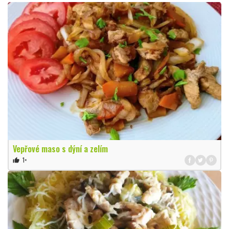
Vepřové maso s dýní a zelím
1×
thumb_up