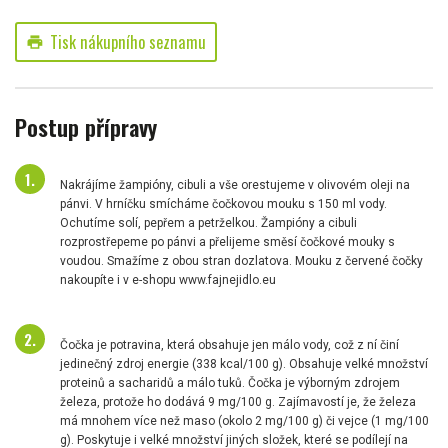
Tisk nákupního seznamu
print
Postup přípravy
Nakrájíme žampióny, cibuli a vše orestujeme v olivovém oleji na
pánvi. V hrníčku smícháme čočkovou mouku s 150 ml vody.
Ochutíme solí, pepřem a petrželkou. Žampióny a cibuli
rozprostřepeme po pánvi a přelijeme směsí čočkové mouky s
voudou. Smažíme z obou stran dozlatova. Mouku z červené čočky
nakoupíte i v e-shopu www.fajnejidlo.eu
Čočka je potravina, která obsahuje jen málo vody, což z ní činí
jedinečný zdroj energie (338 kcal/100 g). Obsahuje velké množství
proteinů a sacharidů a málo tuků. Čočka je výborným zdrojem
železa, protože ho dodává 9 mg/100 g. Zajímavostí je, že železa
má mnohem více než maso (okolo 2 mg/100 g) či vejce (1 mg/100
g). Poskytuje i velké množství jiných složek, které se podílejí na