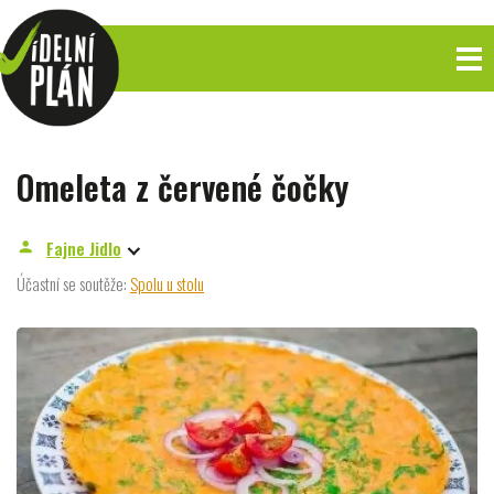
Omeleta z červené čočky
Fajne Jidlo
person
Účastní se soutěže:
Spolu u stolu