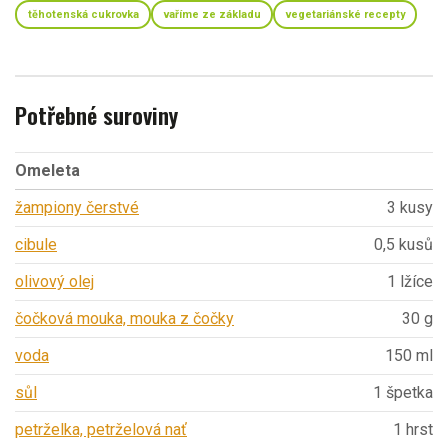
těhotenská cukrovka
vaříme ze základu
vegetariánské recepty
Potřebné suroviny
Omeleta
žampiony čerstvé
3 kusy
cibule
0,5 kusů
olivový olej
1 lžíce
čočková mouka, mouka z čočky
30 g
voda
150 ml
sůl
1 špetka
petrželka, petrželová nať
1 hrst