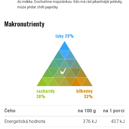
do měkka. Dochutíme majoránkou. Kdo má rád pikantnější polévky,
může přidat chilli papričky.
Makronutrienty
tuky
29
%
sacharidy
bílkoviny
38
%
33
%
Čeho
na 100 g
na 1 porci
Energetická hodnota
376 kJ
437 kJ