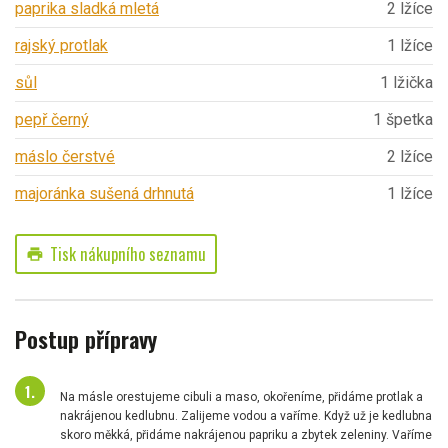
paprika sladká mletá
2 lžíce
rajský protlak
1 lžíce
sůl
1 lžička
pepř černý
1 špetka
máslo čerstvé
2 lžíce
majoránka sušená drhnutá
1 lžíce
Tisk nákupního seznamu
print
Postup přípravy
Na másle orestujeme cibuli a maso, okořeníme, přidáme protlak a
nakrájenou kedlubnu. Zalijeme vodou a vaříme. Když už je kedlubna
skoro měkká, přidáme nakrájenou papriku a zbytek zeleniny. Vaříme