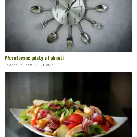
Přerušované půsty a hubnutí
Kateřina Gallinová · 11. 11. 2024