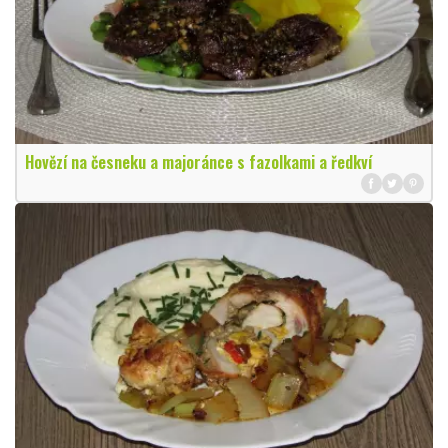
Hovězí na česneku a majoránce s fazolkami a ředkví