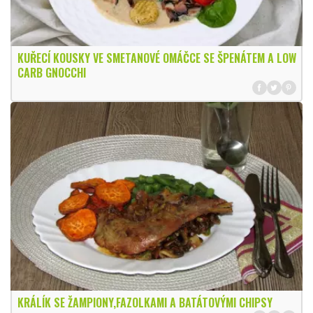
KUŘECÍ KOUSKY VE SMETANOVÉ OMÁČCE SE ŠPENÁTEM A LOW
CARB GNOCCHI
KRÁLÍK SE ŽAMPIONY,FAZOLKAMI A BATÁTOVÝMI CHIPSY