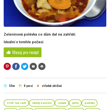
Zeleninová polévka co dům dal na zahřátí.
Ideální v tomhle počasí.
Hlasuj pro recept
thumb_up
mail
print
50m
8 porcí
středně obtížné
schedule
restaurant
star
LCHF, low carb
obědy a večeře
oslava
párty
polévky