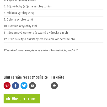
6. Sójové boby (sója) a výrobky z nich
7. Mléko a výrobky z něj
9. Celer a výrobky z něj
10. Hořčice a výrobky z ní
11. Sezamová semena (sezam) a výrobky z nich
12. Oxid siřičitý a siřičitany (ve vyšších koncentracích)
Přesné informace najdete ve složení konkrétních produktů
Líbil se vám recept? Sdílejte
Tiskněte
mail
print
Hlasuj pro recept
thumb_up