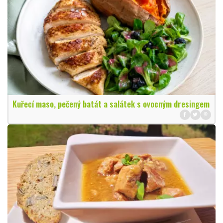
Kuřecí maso, pečený batát a salátek s ovocným dresingem