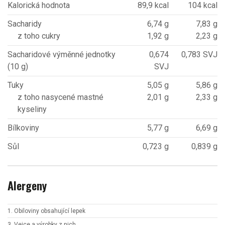
Kalorická hodnota
89,9 kcal
104 kcal
Sacharidy
6,74 g
7,83 g
z toho cukry
1,92 g
2,23 g
Sacharidové výměnné jednotky
0,674
0,783 SVJ
(10 g)
SVJ
Tuky
5,05 g
5,86 g
z toho nasycené mastné
2,01 g
2,33 g
kyseliny
Bílkoviny
5,77 g
6,69 g
Sůl
0,723 g
0,839 g
Alergeny
1. Obiloviny obsahující lepek
3. Vejce a výrobky z nich