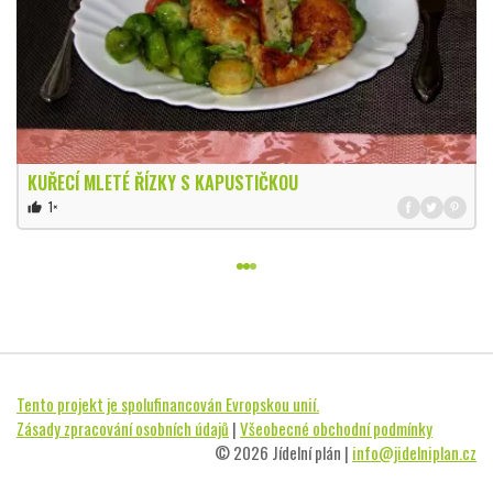
KUŘECÍ MLETÉ ŘÍZKY S KAPUSTIČKOU
1×
thumb_up
Tento projekt je spolufinancován Evropskou unií.
Zásady zpracování osobních údajů
|
Všeobecné obchodní podmínky
© 2026 Jídelní plán |
info@jidelniplan.cz