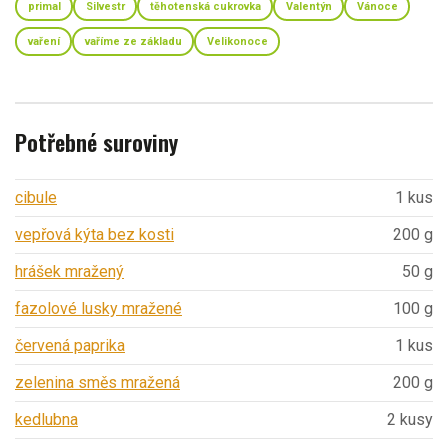
primal
Silvestr
těhotenská cukrovka
Valentýn
Vánoce
vaření
vaříme ze základu
Velikonoce
Potřebné suroviny
cibule
1 kus
vepřová kýta bez kosti
200 g
hrášek mražený
50 g
fazolové lusky mražené
100 g
červená paprika
1 kus
zelenina směs mražená
200 g
kedlubna
2 kusy