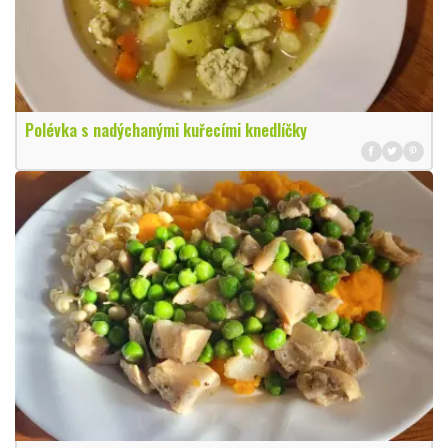
Polévka s nadýchanými kuřecími knedlíčky