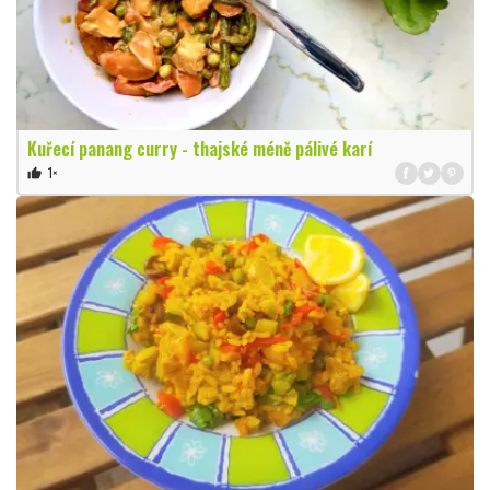
Kuřecí panang curry - thajské méně pálivé karí
1×
thumb_up