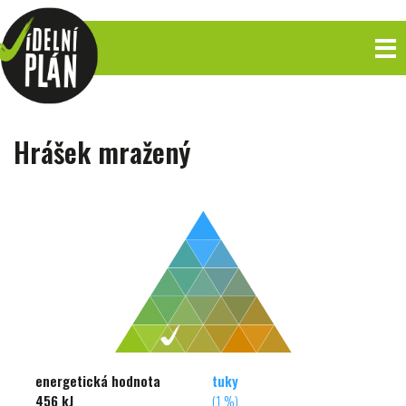
Hrášek mražený
energetická hodnota
tuky
456 kJ
(1 %)