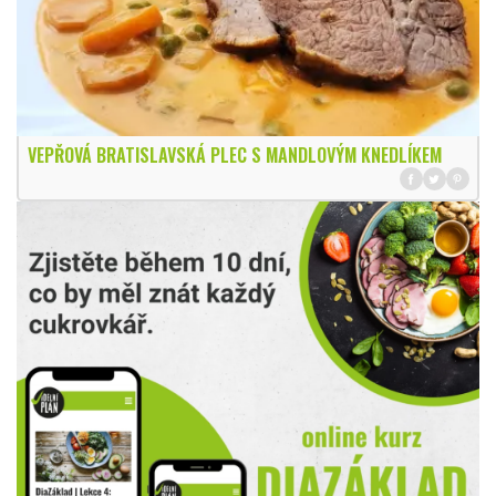
VEPŘOVÁ BRATISLAVSKÁ PLEC S MANDLOVÝM KNEDLÍKEM