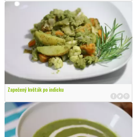
Zapečený květák po indicku