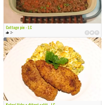
Cottage pie - LC
2×
thumb_up
Kuřecí řízky a dýňový salát - LC