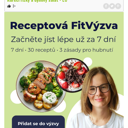
3×
thumb_up