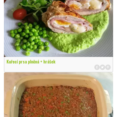
Kuřecí prsa plněná + hrášek