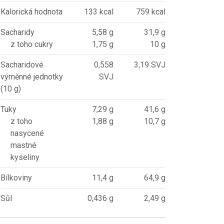
Kalorická hodnota
133 kcal
759 kcal
Sacharidy
5,58 g
31,9 g
z toho cukry
1,75 g
10 g
Sacharidové
0,558
3,19 SVJ
výměnné jednotky
SVJ
(10 g)
Tuky
7,29 g
41,6 g
z toho
1,88 g
10,7 g
nasycené
mastné
kyseliny
Bílkoviny
11,4 g
64,9 g
Sůl
0,436 g
2,49 g