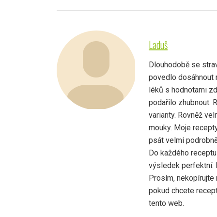
Laduš
Dlouhodobě se strav
povedlo dosáhnout r
léků s hodnotami zd
podařilo zhubnout. 
varianty. Rovněž vel
mouky. Moje recepty
psát velmi podrobně,
Do každého receptu 
výsledek perfektní.
Prosím, nekopírujte 
pokud chcete recept 
tento web.