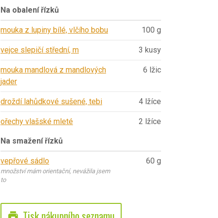
Na obalení řízků
mouka z lupiny bílé, vlčího bobu
100 g
vejce slepičí střední, m
3 kusy
mouka mandlová z mandlových
6 lžic
jader
droždí lahůdkové sušené, tebi
4 lžíce
ořechy vlašské mleté
2 lžíce
Na smažení řízků
vepřové sádlo
60 g
množství mám orientační, nevážila jsem
to
Tisk nákupního seznamu
print