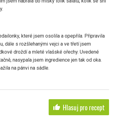
m jsem nabrala do misky tolik salátu, kolik se sní
y.
ailonky, které jsem osolila a opepřila. Připravila
, dále s rozšlehanými vejci a ve třetí jsem
dkové droždí a mleté vlašské ořechy. Uvedené
čně, nasypala jsem ingredience jen tak od oka.
žila na pánvi na sádle.
Hlasuj pro recept
thumb_up