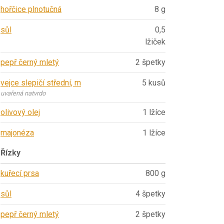
hořčice plnotučná
8 g
sůl
0,5
lžiček
pepř černý mletý
2 špetky
vejce slepičí střední, m
5 kusů
uvařená natvrdo
olivový olej
1 lžíce
majonéza
1 lžíce
Řízky
kuřecí prsa
800 g
sůl
4 špetky
pepř černý mletý
2 špetky