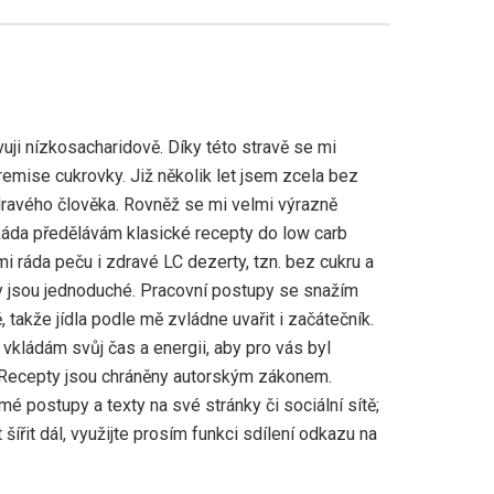
uji nízkosacharidově. Díky této stravě se mi
emise cukrovky. Již několik let jsem zcela bez
ravého člověka. Rovněž se mi velmi výrazně
Ráda předělávám klasické recepty do low carb
mi ráda peču i zdravé LC dezerty, tzn. bez cukru a
 jsou jednoduché. Pracovní postupy se snažím
 takže jídla podle mě zvládne uvařit i začátečník.
vkládám svůj čas a energii, aby pro vás byl
 Recepty jsou chráněny autorským zákonem.
mé postupy a texty na své stránky či sociální sítě;
šířit dál, využijte prosím funkci sdílení odkazu na