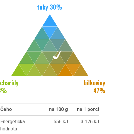
tuky
30
%
charidy
bílkoviny
3
%
47
%
Čeho
na 100 g
na 1 porci
Energetická
556 kJ
3 176 kJ
hodnota