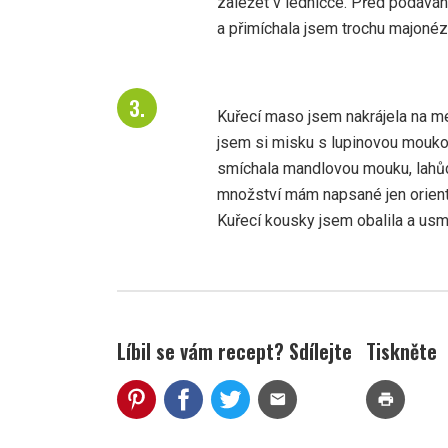
zaležet v ledničce. Před podávání
a přimíchala jsem trochu majonéz
Kuřecí maso jsem nakrájela na med
jsem si misku s lupinovou moukou
smíchala mandlovou mouku, lahů
množství mám napsané jen orienta
Kuřecí kousky jsem obalila a usma
Líbil se vám recept? Sdílejte
Tiskněte
mail
print