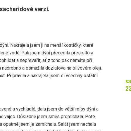
sacharidové verzi.
dýni. Nakrájela jsem ji na menší kostičky, které
olené vodě. Pak jsem dýni přecedila přes síto a
pohlídat a nepřevařit, ať z toho pak nemáte při
la nadrobno a osmažila dozlatova na olivovém oleji.
ut. Připravila a nakrájela jsem si všechny ostatní
sa
2
avené a vychladlé, dala jsem do větší mísy dýni a
mě vajec. Důkladně jsem směs promíchala. Poté
a opatrně jsem je zamíchala. Salát jsem nechala