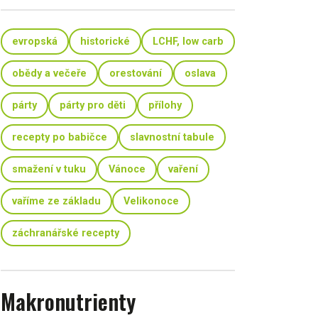
evropská
historické
LCHF, low carb
obědy a večeře
orestování
oslava
párty
párty pro děti
přílohy
recepty po babičce
slavnostní tabule
smažení v tuku
Vánoce
vaření
vaříme ze základu
Velikonoce
záchranářské recepty
Makronutrienty