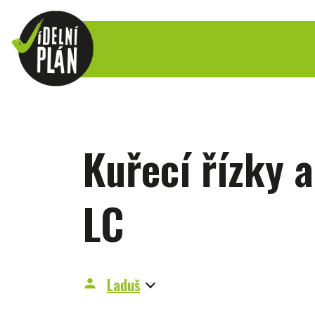
Kuřecí řízky a
LC
Laduš
person