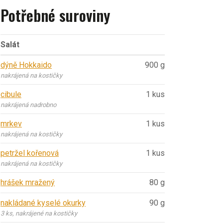
Potřebné suroviny
Salát
dýně Hokkaido
900 g
nakrájená na kostičky
cibule
1 kus
nakrájená nadrobno
mrkev
1 kus
nakrájená na kostičky
petržel kořenová
1 kus
nakrájená na kostičky
hrášek mražený
80 g
nakládané kyselé okurky
90 g
3 ks, nakrájené na kostičky