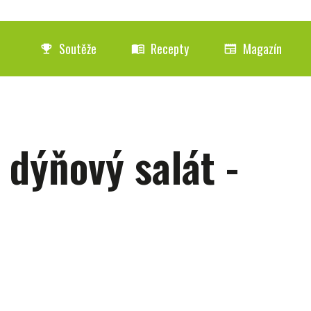
Soutěže
Recepty
Magazín
emoji_events
menu_book
newspaper
 dýňový salát -