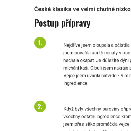
Česká klasika ve velmi chutné nízko
Postup přípravy
Nejdříve jsem oloupala a očistila 
jsem povařila asi tři minuty v os
nechala okapat. Je důležité dýni 
míchání kaši. Cibuli jsem nakráje
Vejce jsem uvařila natvrdo - 9 min
ingredience.
Když byly všechny suroviny připr
všechny ostatní ingredience kro
jsem přes sítko promáčkla vejce 