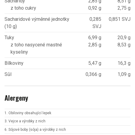
Sacharidy
2,85 g
8,51 g
z toho cukry
0,92 g
2,75 g
Sacharidové výměnné jednotky
0,285
0,851 SVJ
(10 g)
SVJ
Tuky
6,99 g
20,9 g
z toho nasycené mastné
2,85 g
8,53 g
kyseliny
Bílkoviny
5,47 g
16,3 g
Sůl
0,366 g
1,09 g
Alergeny
1. Obiloviny obsahující lepek
3. Vejce a výrobky z nich
6. Sójové boby (sója) a výrobky z nich