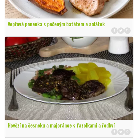
Vepřová panenka s pečeným batátem a salátek
Hovězí na česneku a majoránce s fazolkami a ředkví