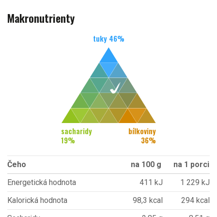
Makronutrienty
tuky
46
%
sacharidy
bílkoviny
19
%
36
%
Čeho
na 100 g
na 1 porci
Energetická hodnota
411 kJ
1 229 kJ
Kalorická hodnota
98,3 kcal
294 kcal