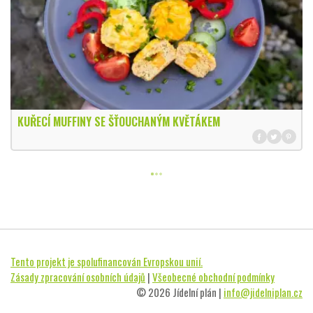
KUŘECÍ MUFFINY SE ŠŤOUCHANÝM KVĚTÁKEM
Tento projekt je spolufinancován Evropskou unií.
Zásady zpracování osobních údajů
|
Všeobecné obchodní podmínky
© 2026 Jídelní plán |
info@jidelniplan.cz