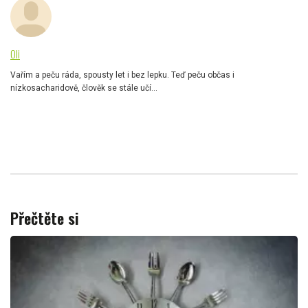
Oli
Vařím a peču ráda, spousty let i bez lepku. Teď peču občas i
nízkosacharidově, člověk se stále učí...
Přečtěte si