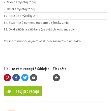
7. Mléko a výrobky z něj
9. Celer a výrobky z něj
10. Hořčice a výrobky z ní
11. Sezamová semena (sezam) a výrobky z nich
12. Oxid siřičitý a siřičitany (ve vyšších koncentracích)
Přesné informace najdete ve složení konkrétních produktů
Líbil se vám recept? Sdílejte
Tiskněte
mail
print
Hlasuj pro recept
thumb_up