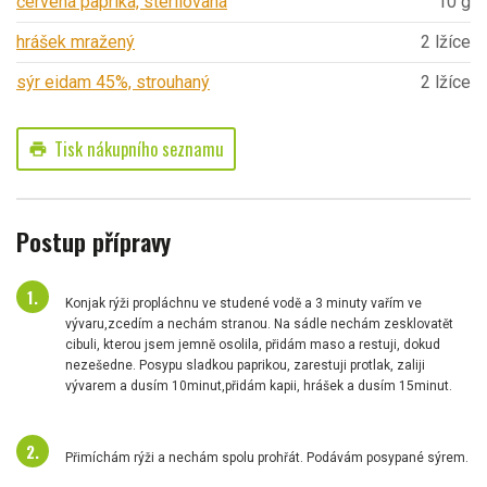
červená paprika, sterilovaná
10 g
hrášek mražený
2 lžíce
sýr eidam 45%, strouhaný
2 lžíce
Tisk nákupního seznamu
print
Postup přípravy
Konjak rýži propláchnu ve studené vodě a 3 minuty vařím ve
vývaru,zcedím a nechám stranou. Na sádle nechám zesklovatět
cibuli, kterou jsem jemně osolila, přidám maso a restuji, dokud
nezešedne. Posypu sladkou paprikou, zarestuji protlak, zaliji
vývarem a dusím 10minut,přidám kapii, hrášek a dusím 15minut.
Přimíchám rýži a nechám spolu prohřát. Podávám posypané sýrem.