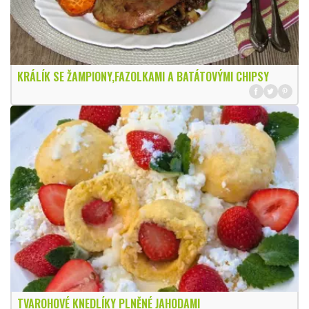
KRÁLÍK SE ŽAMPIONY,FAZOLKAMI A BATÁTOVÝMI CHIPSY
TVAROHOVÉ KNEDLÍKY PLNĚNÉ JAHODAMI