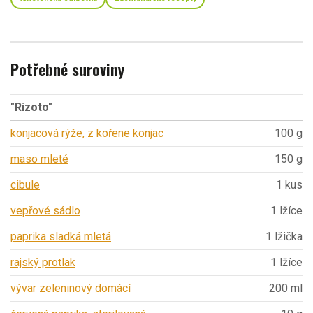
Potřebné suroviny
"Rizoto"
konjacová rýže, z kořene konjac
100 g
maso mleté
150 g
cibule
1 kus
vepřové sádlo
1 lžíce
paprika sladká mletá
1 lžička
rajský protlak
1 lžíce
vývar zeleninový domácí
200 ml