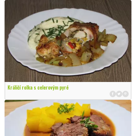
Králičí rolka s celerovým pyré