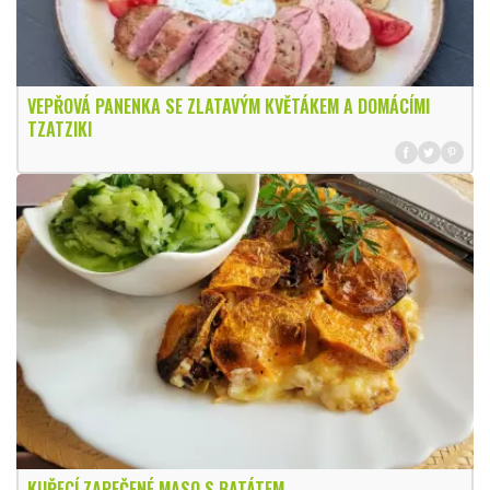
VEPŘOVÁ PANENKA SE ZLATAVÝM KVĚTÁKEM A DOMÁCÍMI
TZATZIKI
KUŘECÍ ZAPEČENÉ MASO S BATÁTEM