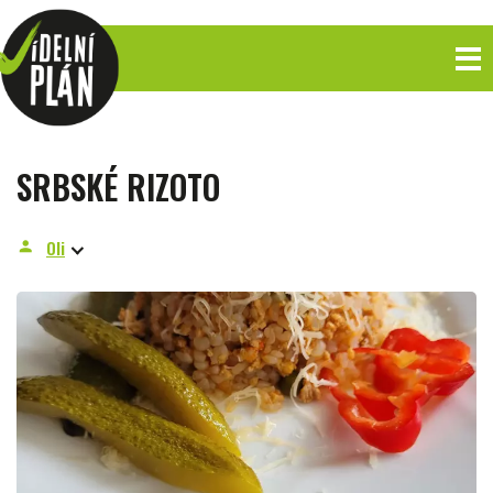
SRBSKÉ RIZOTO
Oli
person