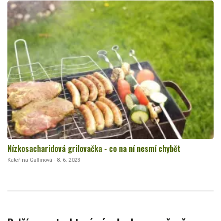
Nízkosacharidová grilovačka - co na ní nesmí chybět
Kateřina Gallinová · 8. 6. 2023