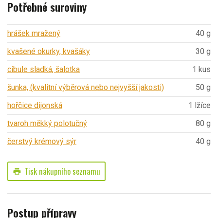
Potřebné suroviny
hrášek mražený
40 g
kvašené okurky, kvašáky
30 g
cibule sladká, šalotka
1 kus
šunka, (kvalitní výběrová nebo nejvyšší jakosti)
50 g
hořčice dijonská
1 lžíce
tvaroh měkký polotučný
80 g
čerstvý krémový sýr
40 g
Tisk nákupního seznamu
print
Postup přípravy