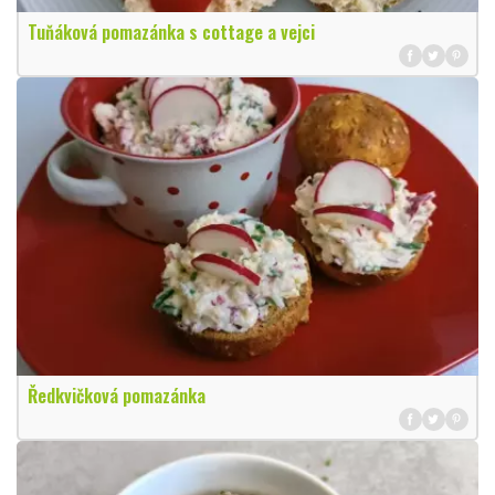
Tuňáková pomazánka s cottage a vejci
Ředkvičková pomazánka