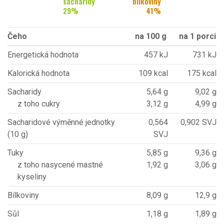
sacharidy
bílkoviny
29
%
41
%
Čeho
na 100 g
na 1 porci
Energetická hodnota
457 kJ
731 kJ
Kalorická hodnota
109 kcal
175 kcal
Sacharidy
5,64 g
9,02 g
z toho cukry
3,12 g
4,99 g
Sacharidové výměnné jednotky
0,564
0,902 SVJ
(10 g)
SVJ
Tuky
5,85 g
9,36 g
z toho nasycené mastné
1,92 g
3,06 g
kyseliny
Bílkoviny
8,09 g
12,9 g
Sůl
1,18 g
1,89 g