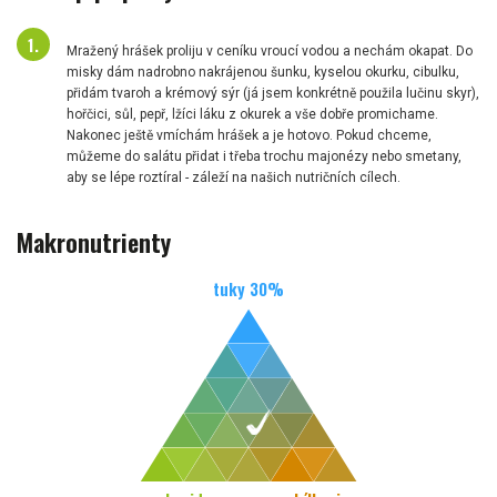
Mražený hrášek proliju v ceníku vroucí vodou a nechám okapat. Do
misky dám nadrobno nakrájenou šunku, kyselou okurku, cibulku,
přidám tvaroh a krémový sýr (já jsem konkrétně použila lučinu skyr),
hořčici, sůl, pepř, lžíci láku z okurek a vše dobře promichame.
Nakonec ještě vmíchám hrášek a je hotovo. Pokud chceme,
můžeme do salátu přidat i třeba trochu majonézy nebo smetany,
aby se lépe roztíral - záleží na našich nutričních cílech.
Makronutrienty
tuky
30
%