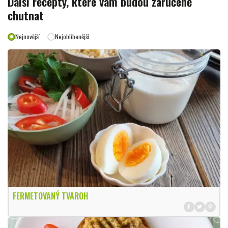
Další recepty, které vám budou zaručeně
chutnat
Nejnovější
Nejoblíbenější
FERMETOVANÝ TVAROH