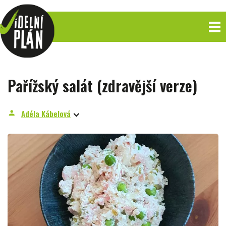
Pařížský salát (zdravější verze)
Adéla Kábelová
person