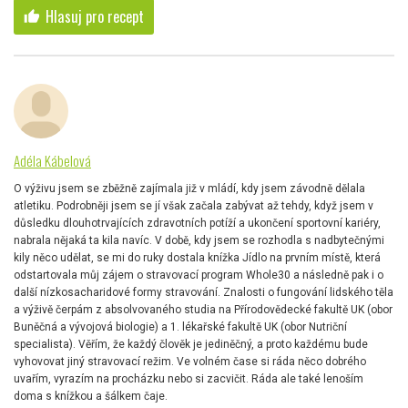
Hlasuj pro recept
thumb_up
Adéla Kábelová
O výživu jsem se zběžně zajímala již v mládí, kdy jsem závodně dělala
atletiku. Podrobněji jsem se jí však začala zabývat až tehdy, když jsem v
důsledku dlouhotrvajících zdravotních potíží a ukončení sportovní kariéry,
nabrala nějaká ta kila navíc. V době, kdy jsem se rozhodla s nadbytečnými
kily něco udělat, se mi do ruky dostala knížka Jídlo na prvním místě, která
odstartovala můj zájem o stravovací program Whole30 a následně pak i o
další nízkosacharidové formy stravování. Znalosti o fungování lidského těla
a výživě čerpám z absolvovaného studia na Přírodovědecké fakultě UK (obor
Buněčná a vývojová biologie) a 1. lékařské fakultě UK (obor Nutriční
specialista). Věřím, že každý člověk je jediněčný, a proto každému bude
vyhovovat jiný stravovací režim. Ve volném čase si ráda něco dobrého
uvařím, vyrazím na procházku nebo si zacvičit. Ráda ale také lenoším
doma s knížkou a šálkem čaje.