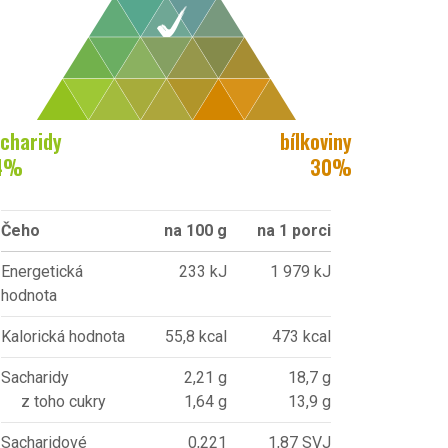
charidy
bílkoviny
4
%
30
%
Čeho
na 100 g
na 1 porci
Energetická
233 kJ
1 979 kJ
hodnota
Kalorická hodnota
55,8 kcal
473 kcal
Sacharidy
2,21 g
18,7 g
z toho cukry
1,64 g
13,9 g
Sacharidové
0,221
1,87 SVJ