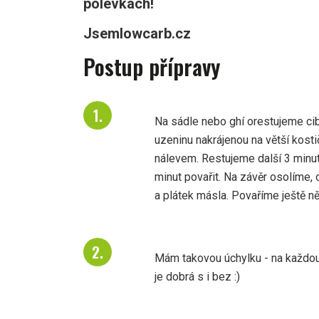
polévkách!
Jsemlowcarb.cz
Postup přípravy
Na sádle nebo ghí orestujeme cib
uzeninu nakrájenou na větší kosti
nálevem. Restujeme další 3 min
minut povařit. Na závěr osolíme,
a plátek másla. Povaříme ještě n
Mám takovou úchylku - na každou 
je dobrá s i bez :)