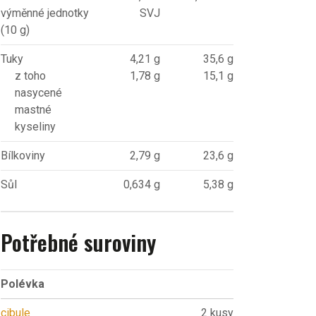
výměnné jednotky
SVJ
(10 g)
Tuky
4,21 g
35,6 g
z toho
1,78 g
15,1 g
nasycené
mastné
kyseliny
Bílkoviny
2,79 g
23,6 g
Sůl
0,634 g
5,38 g
Potřebné suroviny
Polévka
cibule
2 kusy