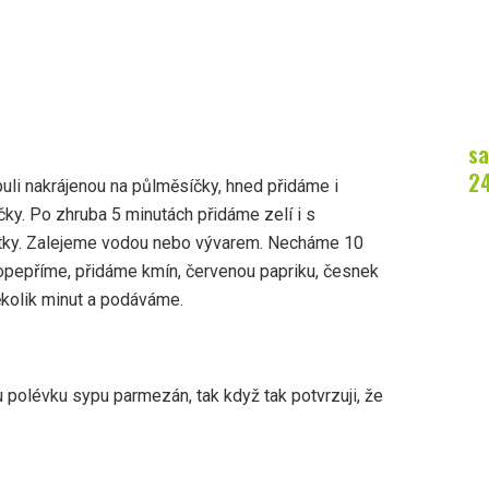
sa
2
uli nakrájenou na půlměsíčky, hned přidáme i
čky. Po zhruba 5 minutách přidáme zelí i s
utky. Zalejeme vodou nebo vývarem. Necháme 10
 opepříme, přidáme kmín, červenou papriku, česnek
ěkolik minut a podáváme.
polévku sypu parmezán, tak když tak potvrzuji, že