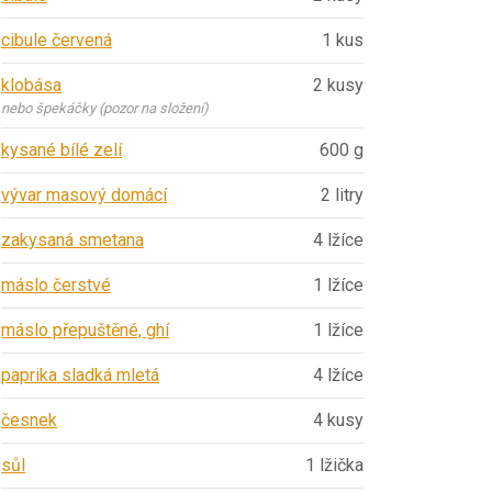
cibule červená
1 kus
klobása
2 kusy
nebo špekáčky (pozor na složení)
kysané bílé zelí
600 g
vývar masový domácí
2 litry
zakysaná smetana
4 lžíce
máslo čerstvé
1 lžíce
máslo přepuštěné, ghí
1 lžíce
paprika sladká mletá
4 lžíce
česnek
4 kusy
sůl
1 lžička