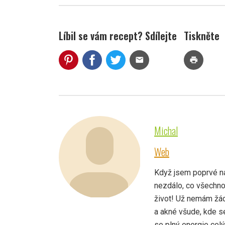
Líbil se vám recept? Sdílejte
Tiskněte
mail
print
Michal
Web
Když jsem poprvé nar
nezdálo, co všechno
život! Už nemám žád
a akné všude, kde s
se plný energie cel