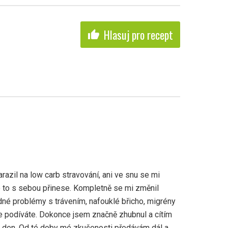
Hlasuj pro recept
thumb_up
azil na low carb stravování, ani ve snu se mi
 to s sebou přinese. Kompletně se mi změnil
né problémy s trávením, nafouklé břicho, migrény
e podíváte. Dokonce jsem značně zhubnul a cítím
ý den. Od té doby mé zkušenosti předávám dál a