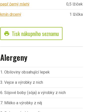
pepř černý mletý
0,5 lžiček
kmín drcený
1 lžička
Tisk nákupního seznamu
print
Alergeny
1. Obiloviny obsahující lepek
3. Vejce a výrobky z nich
6. Sójové boby (sója) a výrobky z nich
7. Mléko a výrobky z něj