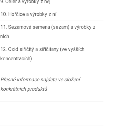
9. Celer a výrobky z něj
10. Hořčice a výrobky z ní
11. Sezamová semena (sezam) a výrobky z
nich
12. Oxid siřičitý a siřičitany (ve vyšších
koncentracích)
Přesné informace najdete ve složení
konkrétních produktů