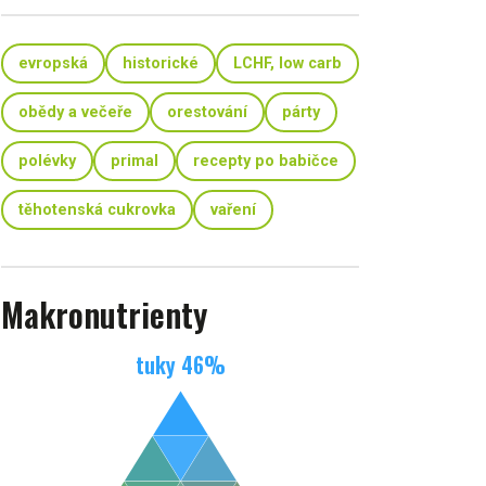
evropská
historické
LCHF, low carb
obědy a večeře
orestování
párty
polévky
primal
recepty po babičce
těhotenská cukrovka
vaření
Makronutrienty
tuky
46
%