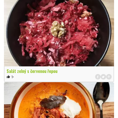
Salát zelný s červenou řepou
1×
thumb_up