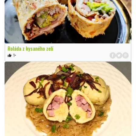
Roláda z kysaného zelí
1×
thumb_up