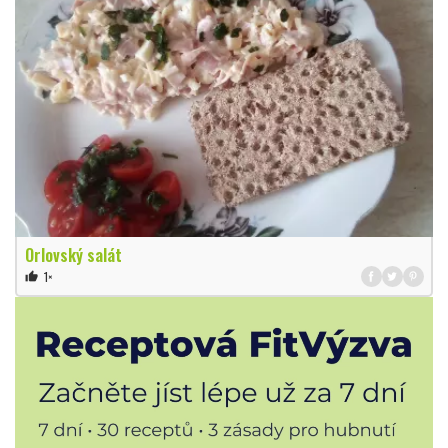
Orlovský salát
1×
thumb_up