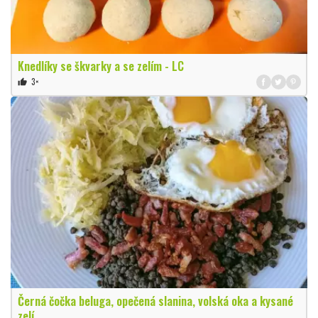
Knedlíky se škvarky a se zelím - LC
3×
thumb_up
Černá čočka beluga, opečená slanina, volská oka a kysané
zelí