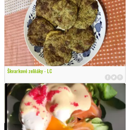
Škvarkové zelňáky - LC