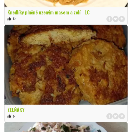
Knedlíky plněné uzeným masem a zelí - LC
6×
thumb_up
ZELŇÁKY
1×
thumb_up