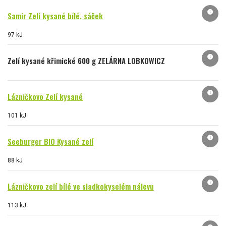
info
Samir Zelí kysané bílé, sáček
97 kJ
info
Zelí kysané křimické 600 g ZELÁRNA LOBKOWICZ
info
Lázničkovo Zelí kysané
101 kJ
info
Seeburger BIO Kysané zelí
88 kJ
info
Lázničkovo zelí bílé ve sladkokyselém nálevu
113 kJ