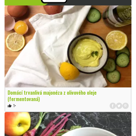
Domácí trvanlivá majonéza z olivového oleje
(fermentovaná)
1×
thumb_up