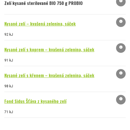
info
Zelí kysané sterilované BIO 750 g PROBIO
info
Kysané zelí – kvašená zelenina, sáček
92 kJ
info
Kysané zelí s koprem – kvašená zelenina, sáček
91 kJ
info
Kysané zelí s křenem – kvašená zelenina, sáček
98 kJ
info
Fond Sidus Šťáva z kysaného zelí
71 kJ