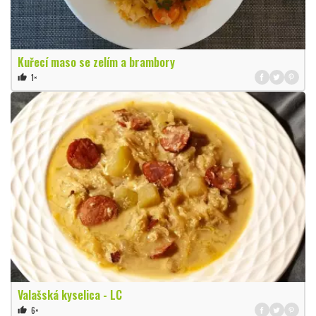
Kuřecí maso se zelím a brambory
1×
thumb_up
Valašská kyselica - LC
6×
thumb_up