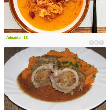
Zelňačka - LC