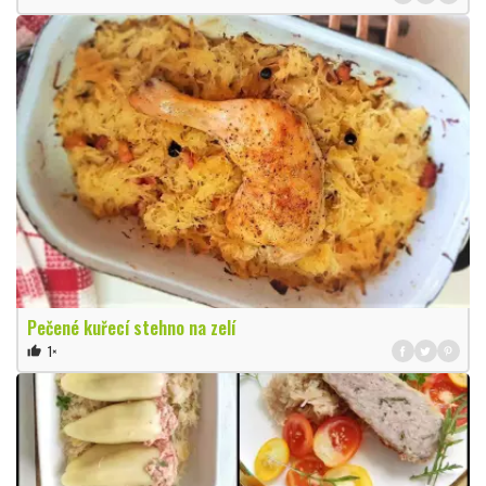
Pečené kuřecí stehno na zelí
1×
thumb_up