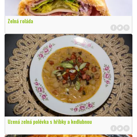
Zelná roláda
Uzená zelná polévka s hříbky a kedlubnou