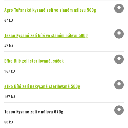
info
Agro Tuřanské kysané zelí ve slaném nálevu 500g
64 kJ
info
Tesco Kysané zelí bílé ve slaném nálevu 500g
47 kJ
info
Efko Bílé zelí sterilované, sáček
167 kJ
info
efko Bílé zelí nekysané sterilované 500g
167 kJ
info
Tesco Kysané zelí v nálevu 670g
80 kJ