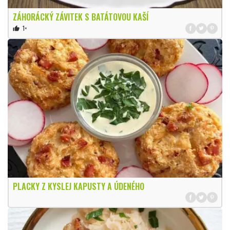
ZÁHORÁCKÝ ZÁVITEK S BATÁTOVOU KAŠÍ
1×
thumb_up
PLACKY Z KYSLEJ KAPUSTY A ÚDENÉHO