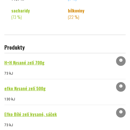
sacharidy
bílkoviny
(73 %)
(22 %)
Produkty
info
H+H Kysané zelí 700g
73 kJ
info
efko Kysané zelí 500g
130 kJ
info
Efko Bílé zelí kysané, sáček
73 kJ