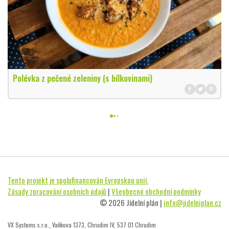
Polévka z pečené zeleniny (s bílkovinami)
Tento projekt je spolufinancován Evropskou unií.
Zásady zpracování osobních údajů
|
Všeobecné obchodní podmínky
© 2026 Jídelní plán |
info@jidelniplan.cz
VX Systems s.r.o., Vaňkova 1373, Chrudim IV, 537 01 Chrudim