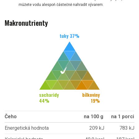
můžete vodu alespoň částečně nahradit vývarem.
Makronutrienty
tuky
37
%
sacharidy
bílkoviny
44
%
19
%
Čeho
na 100 g
na 1 porci
Energetická hodnota
209 kJ
783 kJ