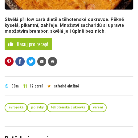
Skvělá při low carb dietě a těhotenské cukrovce. Pěkně
kyselá, pikantní, zahřeje. Množství sacharidů si upravte
množstvím brambor, skvělá je i úplně bez nich.
Hlasuj pro recept
thumb_up
mail
print
50m
12 porcí
středně obtížné
schedule
restaurant
star
evropská
polévky
těhotenská cukrovka
vaření