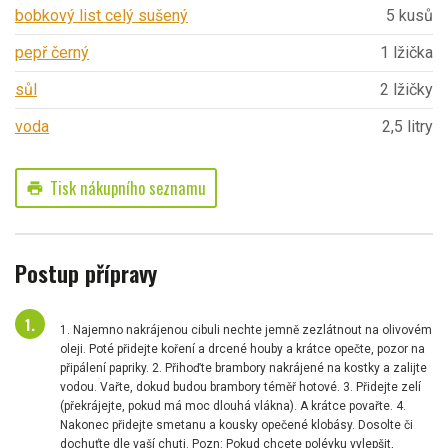
bobkový list celý sušený
5 kusů
pepř černý
1 lžička
sůl
2 lžičky
voda
2,5 litry
Tisk nákupního seznamu
print
Postup přípravy
1. Najemno nakrájenou cibuli nechte jemně zezlátnout na olivovém
oleji. Poté přidejte koření a drcené houby a krátce opečte, pozor na
připálení papriky. 2. Přihoďte brambory nakrájené na kostky a zalijte
vodou. Vařte, dokud budou brambory téměř hotové. 3. Přidejte zelí
(překrájejte, pokud má moc dlouhá vlákna). A krátce povařte. 4.
Nakonec přidejte smetanu a kousky opečené klobásy. Dosolte či
dochuťte dle vaší chuti. Pozn: Pokud chcete polévku vylepšit,