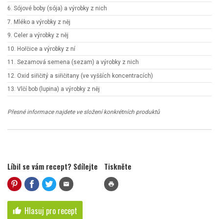
6. Sójové boby (sója) a výrobky z nich
7. Mléko a výrobky z něj
9. Celer a výrobky z něj
10. Hořčice a výrobky z ní
11. Sezamová semena (sezam) a výrobky z nich
12. Oxid siřičitý a siřičitany (ve vyšších koncentracích)
13. Vlčí bob (lupina) a výrobky z něj
Přesné informace najdete ve složení konkrétních produktů
Líbil se vám recept? Sdílejte
Tiskněte
mail
print
Hlasuj pro recept
thumb_up