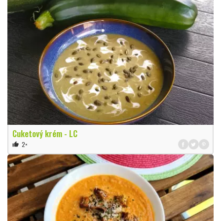
Cuketový krém - LC
2×
thumb_up