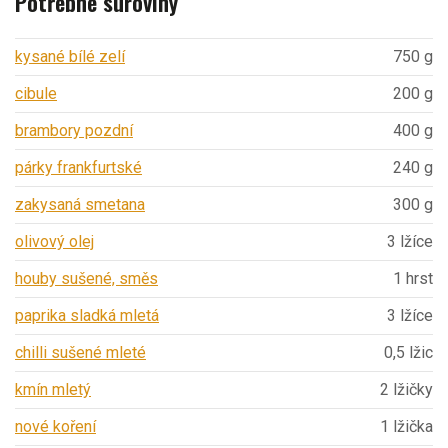
Potřebné suroviny
kysané bílé zelí
750 g
cibule
200 g
brambory pozdní
400 g
párky frankfurtské
240 g
zakysaná smetana
300 g
olivový olej
3 lžíce
houby sušené, směs
1 hrst
paprika sladká mletá
3 lžíce
chilli sušené mleté
0,5 lžic
kmín mletý
2 lžičky
nové koření
1 lžička