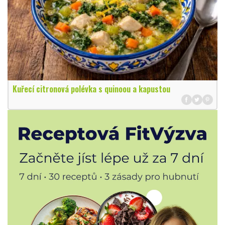
Kuřecí citronová polévka s quinoou a kapustou