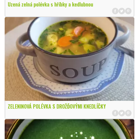
Uzená zelná polévka s hříbky a kedlubnou
ZELENINOVÁ POLÉVKA S DROŽĎOVÝMI KNEDLÍČKY