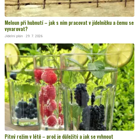
Meloun při hubnutí – jak s ním pracovat v jídelníčku a čemu se
vyvarovat?
Jídelní plán · 29. 7. 2026
Pitný režim v létě – proč je důležitý a jak se vyhnout