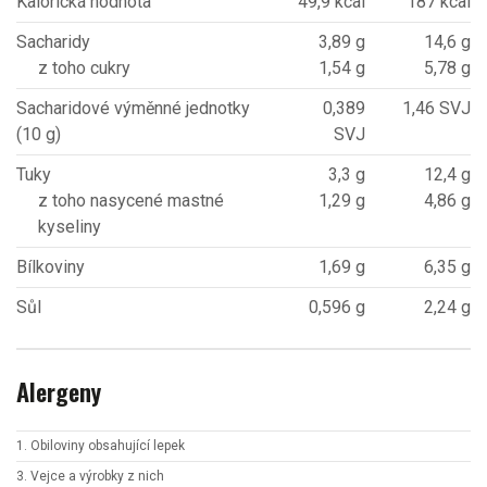
Kalorická hodnota
49,9 kcal
187 kcal
Sacharidy
3,89 g
14,6 g
z toho cukry
1,54 g
5,78 g
Sacharidové výměnné jednotky
0,389
1,46 SVJ
(10 g)
SVJ
Tuky
3,3 g
12,4 g
z toho nasycené mastné
1,29 g
4,86 g
kyseliny
Bílkoviny
1,69 g
6,35 g
Sůl
0,596 g
2,24 g
Alergeny
1. Obiloviny obsahující lepek
3. Vejce a výrobky z nich