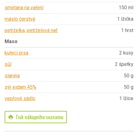
smetana na vaření
150 ml
máslo čerstvé
1 lžička
petrželka, petrželová nať
1 hrst
Maso
kuřecí prsa
2 kusy
sůl
2 špetky
slanina
50 g
sýr eidam 45%
50 g
vepřové sádlo
1 lžíce
Tisk nákupního seznamu
print