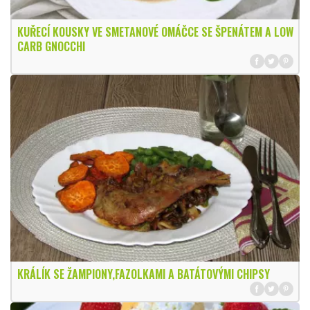
KUŘECÍ KOUSKY VE SMETANOVÉ OMÁČCE SE ŠPENÁTEM A LOW
CARB GNOCCHI
KRÁLÍK SE ŽAMPIONY,FAZOLKAMI A BATÁTOVÝMI CHIPSY