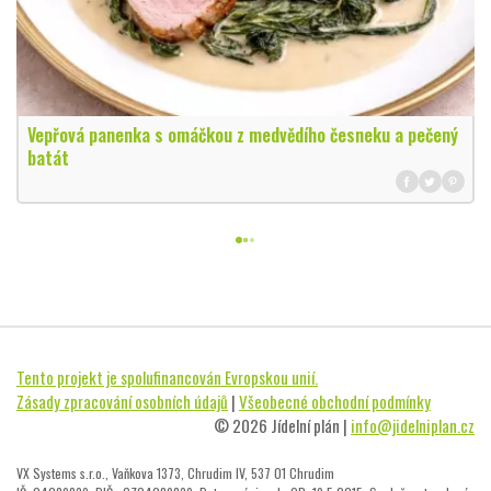
Vepřová panenka s omáčkou z medvědího česneku a pečený
batát
Tento projekt je spolufinancován Evropskou unií.
Zásady zpracování osobních údajů
|
Všeobecné obchodní podmínky
© 2026 Jídelní plán |
info@jidelniplan.cz
VX Systems s.r.o., Vaňkova 1373, Chrudim IV, 537 01 Chrudim