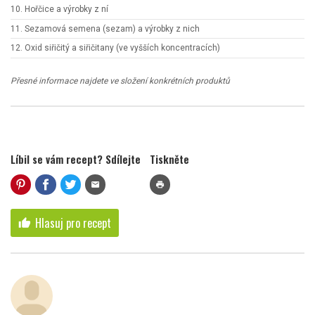
10. Hořčice a výrobky z ní
11. Sezamová semena (sezam) a výrobky z nich
12. Oxid siřičitý a siřičitany (ve vyšších koncentracích)
Přesné informace najdete ve složení konkrétních produktů
Líbil se vám recept? Sdílejte
Tiskněte
mail
print
Hlasuj pro recept
thumb_up