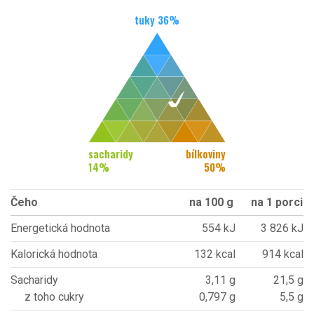
tuky
36
%
sacharidy
bílkoviny
14
%
50
%
Čeho
na 100 g
na 1 porci
Energetická hodnota
554 kJ
3 826 kJ
Kalorická hodnota
132 kcal
914 kcal
Sacharidy
3,11 g
21,5 g
z toho cukry
0,797 g
5,5 g