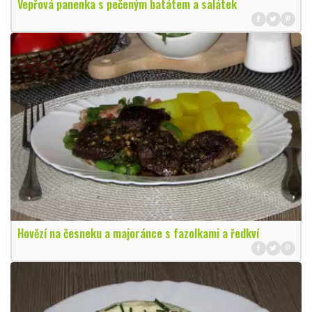
Vepřová panenka s pečeným batátem a salátek
Hovězí na česneku a majoránce s fazolkami a ředkví