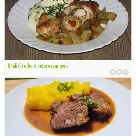
Králičí rolka s celerovým pyré