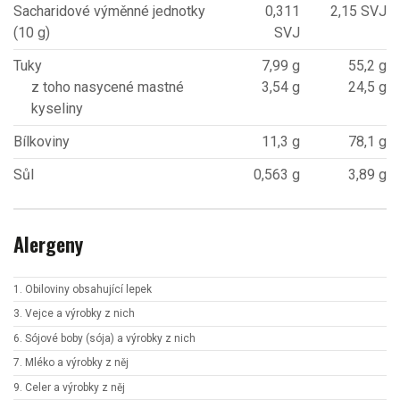
Sacharidové výměnné jednotky
0,311
2,15 SVJ
(10 g)
SVJ
Tuky
7,99 g
55,2 g
z toho nasycené mastné
3,54 g
24,5 g
kyseliny
Bílkoviny
11,3 g
78,1 g
Sůl
0,563 g
3,89 g
Alergeny
1. Obiloviny obsahující lepek
3. Vejce a výrobky z nich
6. Sójové boby (sója) a výrobky z nich
7. Mléko a výrobky z něj
9. Celer a výrobky z něj