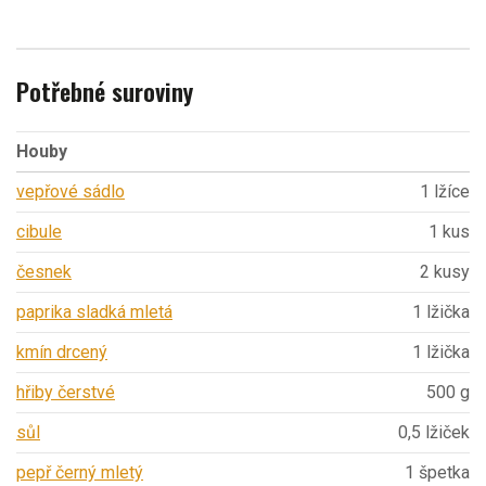
Potřebné suroviny
Houby
vepřové sádlo
1 lžíce
cibule
1 kus
česnek
2 kusy
paprika sladká mletá
1 lžička
kmín drcený
1 lžička
hřiby čerstvé
500 g
sůl
0,5 lžiček
pepř černý mletý
1 špetka