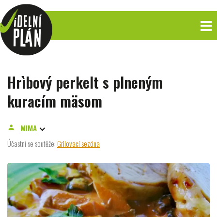
Hrìbový perkelt s plneným
kuracím mäsom
MIMA
person
Účastní se soutěže:
Grilovací sezóna