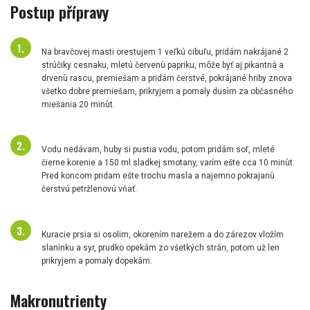
Postup přípravy
Na bravčovej masti orestujem 1 veľkú cibuľu, pridám nakrájané 2
strúčiky cesnaku, mletú červenù papriku, môže byť aj pikantná a
drvenù rascu, premiešam a pridám čerstvé, pokrájané hriby znova
všetko dobre premiešam, prikryjem a pomaly dusìm za občasného
miešania 20 minùt.
Vodu nedávam, huby si pustia vodu, potom pridám soľ, mleté
čierne korenie a 150 ml sladkej smotany, varím ešte cca 10 minùt.
Pred koncom pridam ešte trochu masla a najemno pokrajanù
čerstvú petržlenovú vňať.
Kuracie prsia si osolim, okorením narežem a do zárezov vložím
slaninku a syr, prudko opekám zo všetkých strán, potom už len
prikryjem a pomaly dopekám.
Makronutrienty