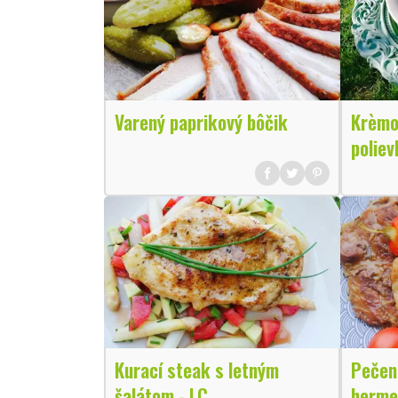
Varený paprikový bôčik
Krèmo
poliev
Kurací steak s letným
Pečen
šalátom - LC
herme