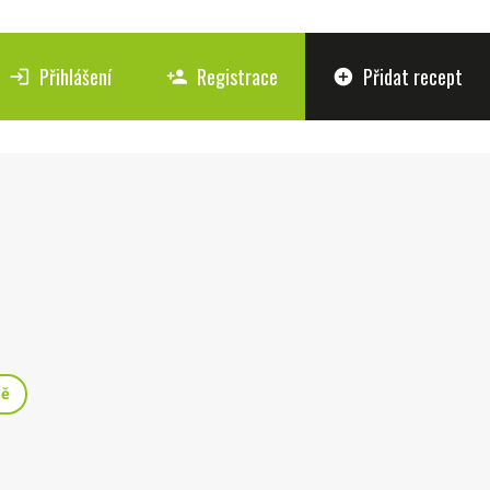
Přihlášení
Registrace
Přidat recept
login
person_add
add_circle
ně