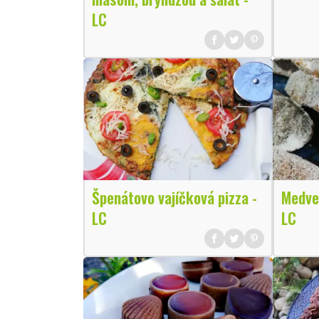
LC
Špenátovo vajíčková pizza -
Medved
LC
LC