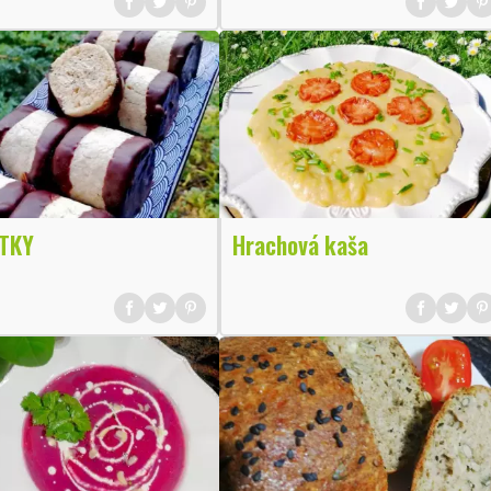
TKY
Hrachová kaša