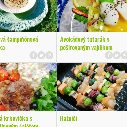
vá šampiňónová
Avokádový tatarák s
ka
poširovaným vajíčkom
á krkovička s
Ražniči
linovým šalátom