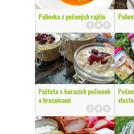
Polievka z pečených rajčin
Poliev
Pašteta s kuracích pečienok
Pečen
a brusnicami
vlastn