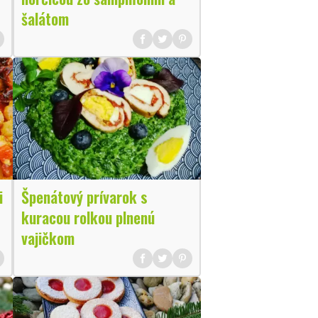
šalátom
i
Špenátový prívarok s
kuracou rolkou plnenú
vajičkom