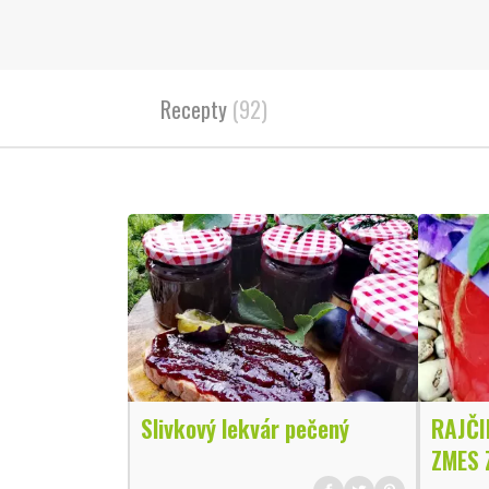
Recepty
(92)
Slivkový lekvár pečený
RAJČI
ZMES 