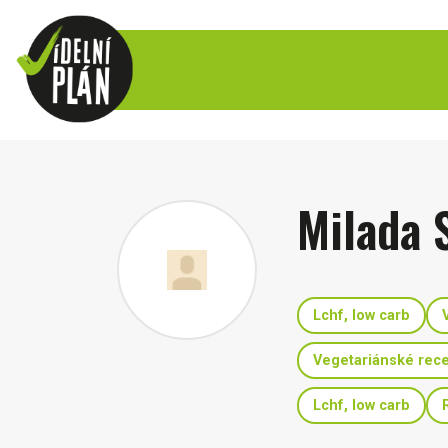
Milada 
Lchf, low carb
Vegetariánské rec
Lchf, low carb