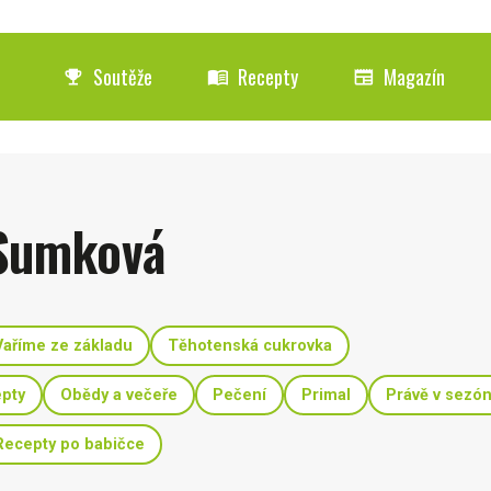
Soutěže
Recepty
Magazín
emoji_events
menu_book
newspaper
Sumková
Vaříme ze základu
Těhotenská cukrovka
epty
Obědy a večeře
Pečení
Primal
Právě v sezó
Recepty po babičce