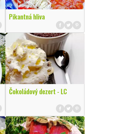
Pikantná hliva
Čokoládový dezert - LC