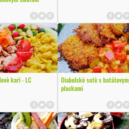
lovè karì - LC
Diabolskè sotè s batátovym
plackami