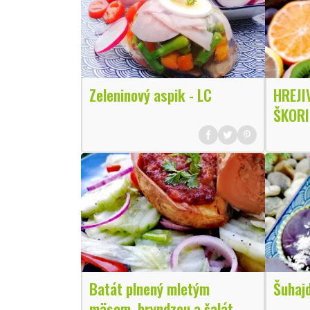
Zeleninový aspik - LC
HREJI
ŠKORI
Batát plnený mletým
Šuhajd
mäsom, bryndzou a šalát -