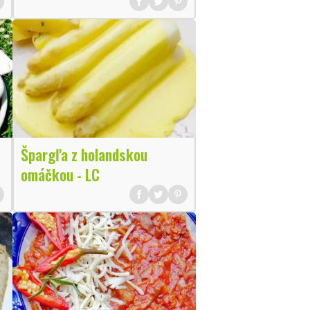
Špargľa z holandskou
omáčkou - LC