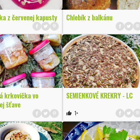
ka z červenej kapusty
Chlebík z balkánu
á krkovička vo
SEMIENKOVÉ KREKRY - LC
ej šťave
1×
thumb_up