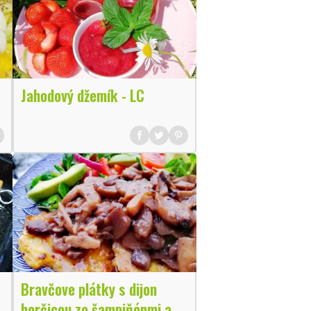
Jahodový džemík - LC
Bravčove plátky s dijon
horčicou zo šampiňónmi a