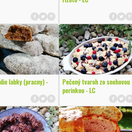
ie labky (pracny) -
Pečený tvaroh zo snehovou
perinkou - LC