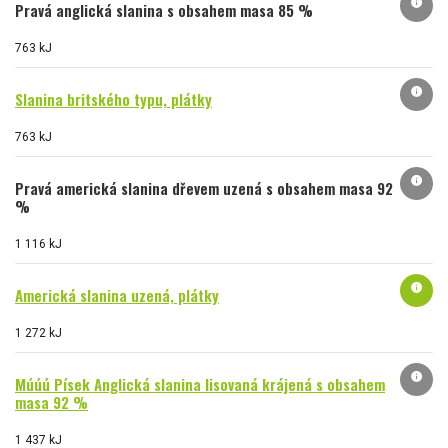
info
Pravá anglická slanina s obsahem masa 85 %
763 kJ
info
Slanina britského typu, plátky
763 kJ
info
Pravá americká slanina dřevem uzená s obsahem masa 92
%
1 116 kJ
info
Americká slanina uzená, plátky
1 272 kJ
info
Múúú Písek Anglická slanina lisovaná krájená s obsahem
masa 92 %
1 437 kJ