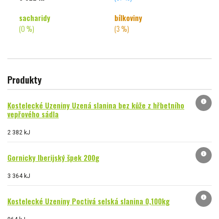
sacharidy
bílkoviny
(0 %)
(3 %)
Produkty
info
Kostelecké Uzeniny Uzená slanina bez kůže z hřbetního
vepřového sádla
2 382 kJ
info
Gornicky Iberijský špek 200g
3 364 kJ
info
Kostelecké Uzeniny Poctivá selská slanina 0,100kg