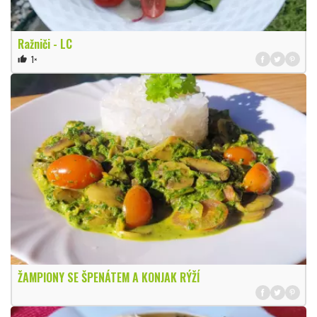
Ražniči - LC
1×
thumb_up
ŽAMPIONY SE ŠPENÁTEM A KONJAK RÝŽÍ