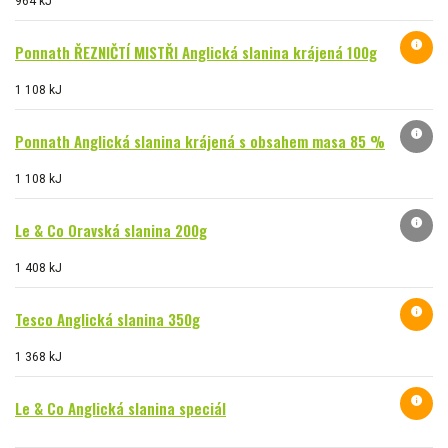
964 kJ
info
Ponnath ŘEZNIČTÍ MISTŘI Anglická slanina krájená 100g
1 108 kJ
info
Ponnath Anglická slanina krájená s obsahem masa 85 %
1 108 kJ
info
Le & Co Oravská slanina 200g
1 408 kJ
info
Tesco Anglická slanina 350g
1 368 kJ
info
Le & Co Anglická slanina speciál