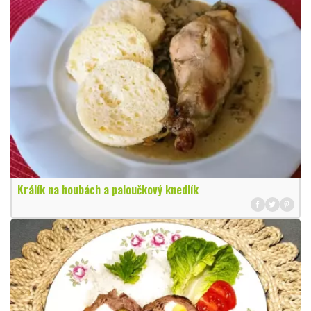
Králík na houbách a paloučkový knedlík