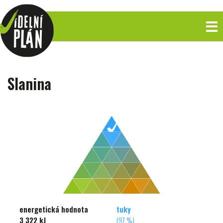
Slanina
energetická hodnota
tuky
3 322 kJ
(97 %)