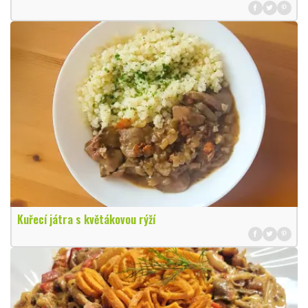
Kuřecí játra s květákovou rýží