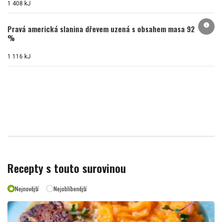
1 408 kJ
info
Pravá americká slanina dřevem uzená s obsahem masa 92
%
1 116 kJ
Recepty s touto surovinou
Nejnovější
Nejoblíbenější