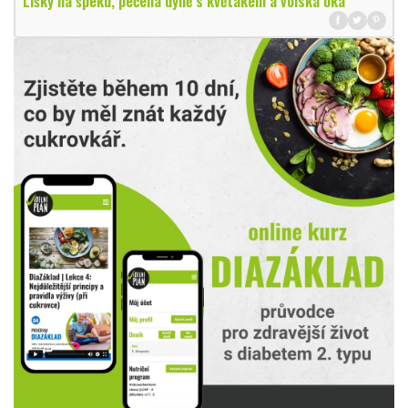
Lišky na špeku, pečená dýně s květákem a volská oka