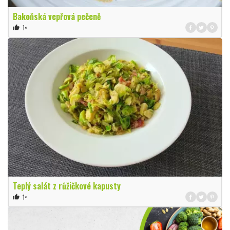
Bakoňská vepřová pečeně
1×
thumb_up
Teplý salát z růžičkové kapusty
1×
thumb_up