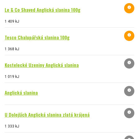
info
Le & Co Shaved Anglická slanina 100g
1 409 kJ
info
Tesco Chalupářská slanina 100g
1 368 kJ
info
Kostelecké Uzeniny Anglická slanina
1 019 kJ
info
Anglická slanina
info
U Dolejších Anglická slanina zlatá krájená
1 333 kJ