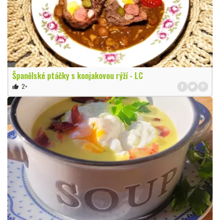
Španělské ptáčky s konjakovou rýží - LC
2×
thumb_up