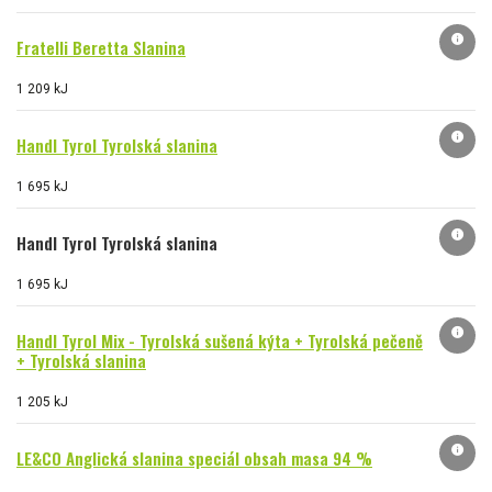
info
Fratelli Beretta Slanina
1 209 kJ
info
Handl Tyrol Tyrolská slanina
1 695 kJ
info
Handl Tyrol Tyrolská slanina
1 695 kJ
info
Handl Tyrol Mix - Tyrolská sušená kýta + Tyrolská pečeně
+ Tyrolská slanina
1 205 kJ
info
LE&CO Anglická slanina speciál obsah masa 94 %