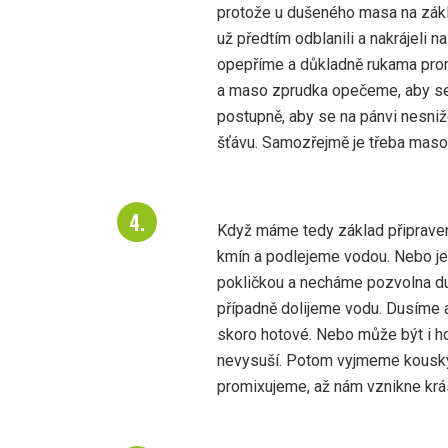
protože u dušeného masa na zákla
už předtím odblanili a nakrájeli 
opepříme a důkladně rukama prom
a maso zprudka opečeme, aby se
postupně, aby se na pánvi nesni
šťávu. Samozřejmě je třeba maso 
Když máme tedy základ připrave
kmín a podlejeme vodou. Nebo je
pokličkou a necháme pozvolna du
případně dolijeme vodu. Dusíme a
skoro hotové. Nebo může být i h
nevysuší. Potom vyjmeme kousky
promixujeme, až nám vznikne kr