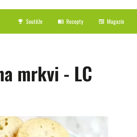
Soutěže
Recepty
Magazín
emoji_events
menu_book
newspaper
na mrkvi - LC