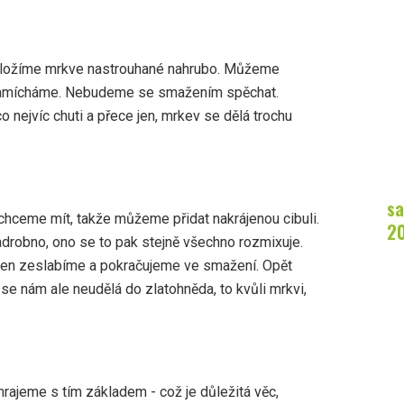
 vložíme mrkve nastrouhané nahrubo. Můžeme
 zamícháme. Nebudeme se smažením spěchat.
 nejvíc chuti a přece jen, mrkev se dělá trochu
sa
chceme mít, takže můžeme přidat nakrájenou cibuli.
2
drobno, ono se to pak stejně všechno rozmixuje.
amen zeslabíme a pokračujeme ve smažení. Opět
se nám ale neudělá do zlatohněda, to kvůli mrkvi,
hrajeme s tím základem - což je důležitá věc,