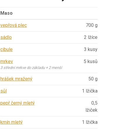
Maso
vepřová plec
700 g
sádlo
2 lžíce
cibule
3 kusy
mrkev
5 kusů
3 střední mrkve do základu + 2 menší
hrášek mražený
50 g
sůl
1 lžička
pepř černý mletý
0,5
lžiček
kmín mletý
1 lžička