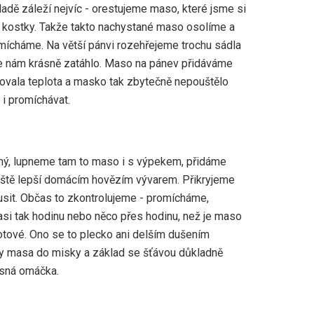
dě záleží nejvíc - orestujeme maso, které jsme si
na kostky. Takže takto nachystané maso osolíme a
ícháme. Na větší pánvi rozehřejeme trochu sádla
 nám krásně zatáhlo. Maso na pánev přidáváme
žovala teplota a masko tak zbytečně nepouštělo
i promíchávat.
ný, lupneme tam to maso i s výpekem, přidáme
ště lepší domácím hovězím vývarem. Přikryjeme
sit. Občas to zkontrolujeme - promícháme,
si tak hodinu nebo něco přes hodinu, než je maso
otové. Ono se to plecko ani delším dušením
 masa do misky a základ se šťávou důkladně
ásná omáčka.