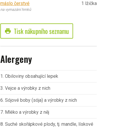
máslo čerstvé
1 lžička
na vymazání hrnků
Tisk nákupního seznamu
print
Alergeny
1. Obiloviny obsahující lepek
3. Vejce a výrobky z nich
6. Sójové boby (sója) a výrobky z nich
7. Mléko a výrobky z něj
8. Suché skořápkové plody, tj. mandle, lískové