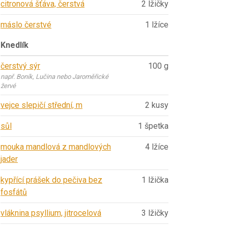
citronová šťáva, čerstvá
2 lžičky
máslo čerstvé
1 lžíce
Knedlík
čerstvý sýr
100 g
např. Boník, Lučina nebo Jaroměřické
žervé
vejce slepičí střední, m
2 kusy
sůl
1 špetka
mouka mandlová z mandlových
4 lžíce
jader
kypřící prášek do pečiva bez
1 lžička
fosfátů
vláknina psyllium, jitrocelová
3 lžičky