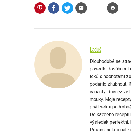
mail
print
Laduš
Dlouhodobě se strav
povedlo dosáhnout r
léků s hodnotami zd
podařilo zhubnout. 
varianty. Rovněž vel
mouky. Moje recepty
psát velmi podrobně,
Do každého receptu 
výsledek perfektní.
Prosím, nekopírujte 