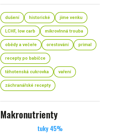
dušení
historické
jíme venku
LCHF, low carb
mikrovlnná trouba
obědy a večeře
orestování
primal
recepty po babičce
těhotenská cukrovka
vaření
záchranářské recepty
Makronutrienty
tuky
45
%