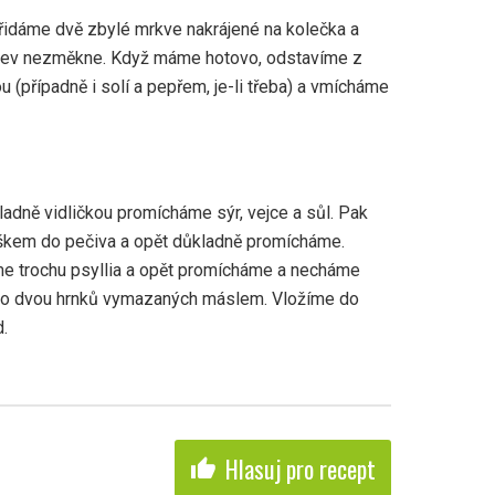
přidáme dvě zbylé mrkve nakrájené na kolečka a
rkev nezměkne. Když máme hotovo, odstavíme z
 (případně i solí a pepřem, je-li třeba) a vmícháme
ladně vidličkou promícháme sýr, vejce a sůl. Pak
kem do pečiva a opět důkladně promícháme.
áme trochu psyllia a opět promícháme a necháme
 do dvou hrnků vymazaných máslem. Vložíme do
.
Hlasuj pro recept
thumb_up