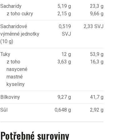
Sacharidy
5,19 g
23,3 g
z toho cukry
2,15 g
9,66 g
Sacharidové
0,519
2,33 SVJ
výměnné jednotky
SVJ
(10 g)
Tuky
12 g
53,9 g
z toho
3,63 g
16,3 g
nasycené
mastné
kyseliny
Bílkoviny
9,27 g
41,7 g
Sůl
0,648 g
2,92 g
Potřebné suroviny