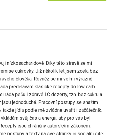
uji nízkosacharidově. Díky této stravě se mi
emise cukrovky. Již několik let jsem zcela bez
ravého člověka. Rovněž se mi velmi výrazně
Ráda předělávám klasické recepty do low carb
mi ráda peču i zdravé LC dezerty, tzn. bez cukru a
 jsou jednoduché. Pracovní postupy se snažím
 takže jídla podle mě zvládne uvařit i začátečník.
vkládám svůj čas a energii, aby pro vás byl
 Recepty jsou chráněny autorským zákonem.
mé postupy a texty na své stránky či sociální sítě;