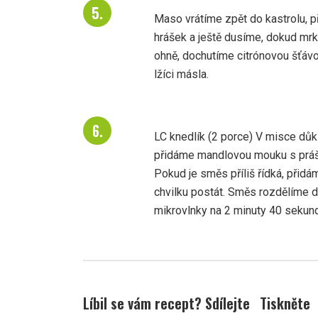
Maso vrátíme zpět do kastrolu, 
hrášek a ještě dusíme, dokud m
ohně, dochutíme citrónovou šťávou
lžíci másla.
LC knedlík (2 porce) V misce důk
přidáme mandlovou mouku s práš
Pokud je směs příliš řídká, přid
chvilku postát. Směs rozdělíme
mikrovlnky na 2 minuty 40 sekund
Líbil se vám recept? Sdílejte
Tiskněte