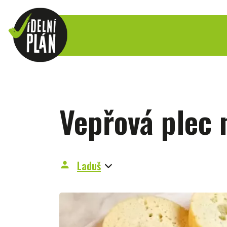
Vepřová plec 
Laduš
person