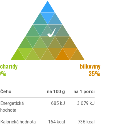
charidy
bílkoviny
0
%
35
%
Čeho
na 100 g
na 1 porci
Energetická
685 kJ
3 079 kJ
hodnota
Kalorická hodnota
164 kcal
736 kcal