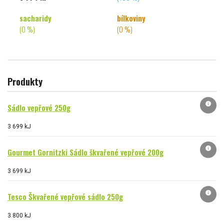
sacharidy
bílkoviny
(0 %)
(0 %)
Produkty
info
Sádlo vepřové 250g
3 699 kJ
info
Gourmet Gornitzki Sádlo škvařené vepřové 200g
3 699 kJ
info
Tesco Škvařené vepřové sádlo 250g
3 800 kJ