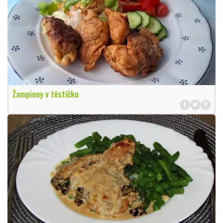
Žampiony v těstíčku