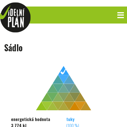
Sádlo
energetická hodnota
tuky
3 774 kJ
(100 %)