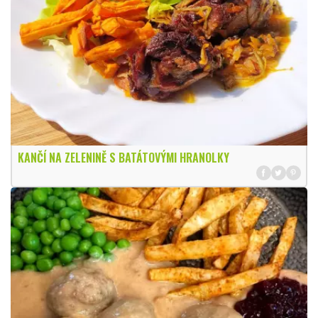
KANČÍ NA ZELENINĚ S BATÁTOVÝMI HRANOLKY