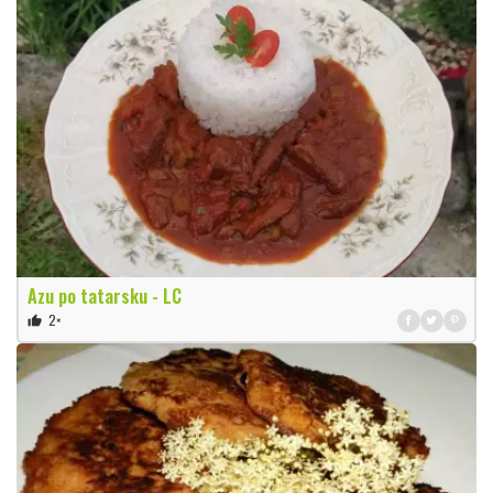
Azu po tatarsku - LC
2×
thumb_up