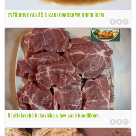
ZVĚŘINOVÝ GULÁŠ S KARLOVARSKÝM KNEDLÍKEM
Bratislavská krkovička s low carb knedlíkem