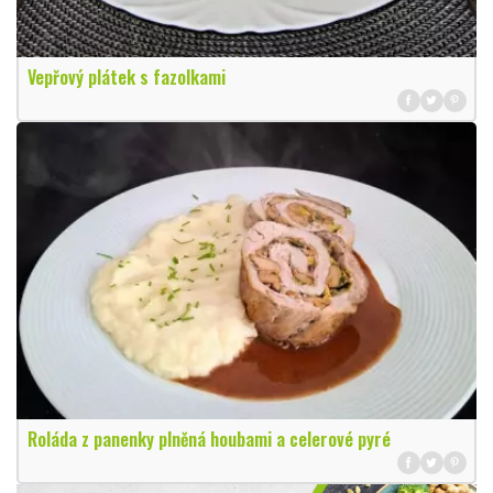
Vepřový plátek s fazolkami
Roláda z panenky plněná houbami a celerové pyré