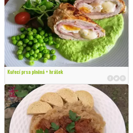
Kuřecí prsa plněná + hrášek