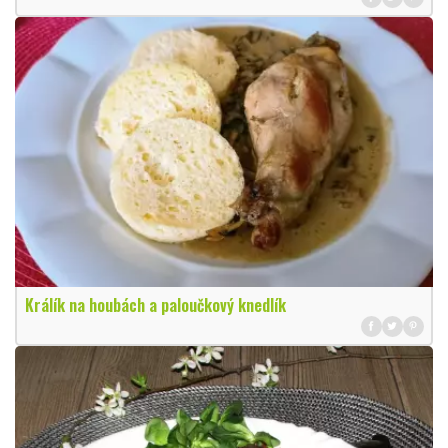
Králík na houbách a paloučkový knedlík