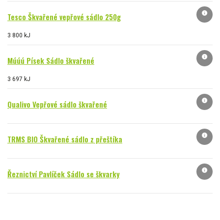
info
Tesco Škvařené vepřové sádlo 250g
3 800 kJ
info
Múúú Písek Sádlo škvařené
3 697 kJ
info
Qualivo Vepřové sádlo škvařené
info
TRMS BIO Škvařené sádlo z přeštíka
info
Řeznictví Pavlíček Sádlo se škvarky