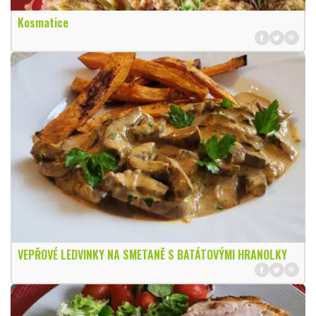
Kosmatice
VEPŘOVÉ LEDVINKY NA SMETANĚ S BATÁTOVÝMI HRANOLKY