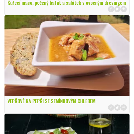
Kuřecí maso, pečený batát a salátek s ovocným dresingem
VEPŘOVÉ NA PEPŘI SE SEMÍNKOVÝM CHLEBEM