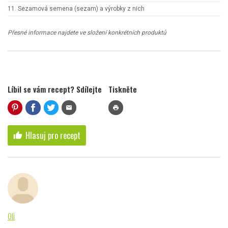
11. Sezamová semena (sezam) a výrobky z nich
Přesné informace najdete ve složení konkrétních produktů
Líbil se vám recept? Sdílejte
Tiskněte
mail
print
Hlasuj pro recept
thumb_up
Oli