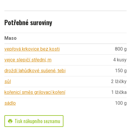
Potřebné suroviny
Maso
vepřová krkovice bez kosti
800 g
vejce slepičí střední, m
4 kusy
droždí lahůdkové sušené, tebi
150 g
sůl
2 lžičky
kořenicí směs grilovací koření
1 lžička
sádlo
100 g
Tisk nákupního seznamu
print