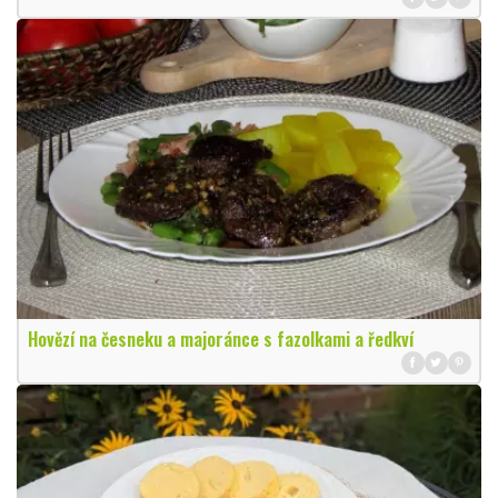
Hovězí na česneku a majoránce s fazolkami a ředkví