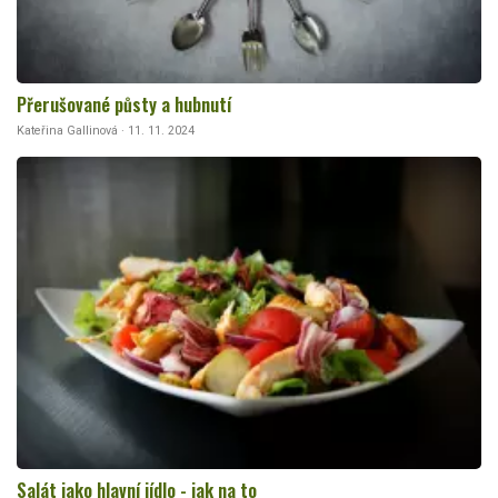
Přerušované půsty a hubnutí
Kateřina Gallinová · 11. 11. 2024
Salát jako hlavní jídlo - jak na to