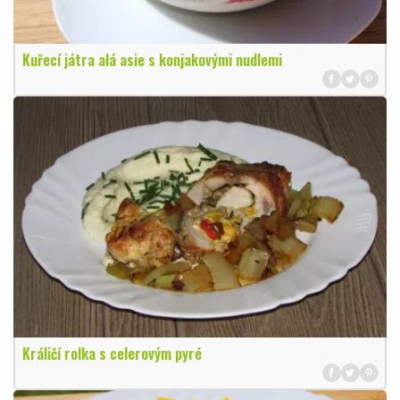
Kuřecí játra alá asie s konjakovými nudlemi
Králičí rolka s celerovým pyré