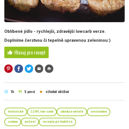
Oblíbené jídlo - rychlejší, zdravější lowcarb verze.
Doplníme čerstvou či tepelně upravenou zeleninou:)
Hlasuj pro recept
thumb_up
mail
print
1h
5 porcí
středně obtížné
schedule
restaurant
star
historické
LCHF, low carb
obědy a večeře
orestování
oslava
pečení
recepty po babičce