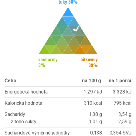
tuky
58
%
sacharidy
bílkoviny
3
%
39
%
Čeho
na 100 g
na 1 porci
Energetická hodnota
1 297 kJ
3 328 kJ
Kalorická hodnota
310 kcal
795 kcal
Sacharidy
1,38 g
3,54 g
z toho cukry
1,01 g
2,59 g
Sacharidové výměnné jednotky
0,138
0,354 SVJ