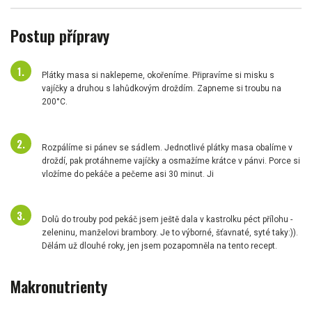
Postup přípravy
Plátky masa si naklepeme, okořeníme. Připravíme si misku s
vajíčky a druhou s lahůdkovým droždím. Zapneme si troubu na
200°C.
Rozpálíme si pánev se sádlem. Jednotlivé plátky masa obalíme v
droždí, pak protáhneme vajíčky a osmažíme krátce v pánvi. Porce si
vložíme do pekáče a pečeme asi 30 minut. Ji
Dolů do trouby pod pekáč jsem ještě dala v kastrolku péct přílohu -
zeleninu, manželovi brambory. Je to výborné, šťavnaté, syté taky:)).
Dělám už dlouhé roky, jen jsem pozapomněla na tento recept.
Makronutrienty