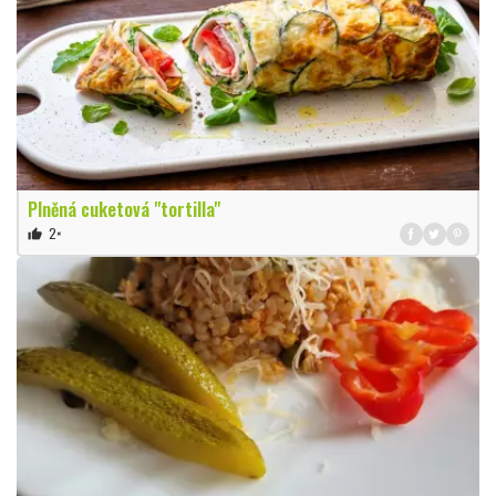
Plněná cuketová "tortilla"
2×
thumb_up