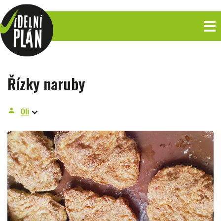
Řízky naruby
Oli
person