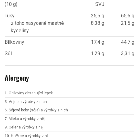
(10 g)
SVJ
Tuky
25,5 g
65,6 g
z toho nasycené mastné
8,38 g
21,5 g
kyseliny
Bílkoviny
17,4 g
44,7 g
Sůl
1,29 g
3,31 g
Alergeny
1. Obiloviny obsahující lepek
3. Vejce a výrobky z nich
6. Sójové boby (sója) a výrobky z nich
7. Mléko a výrobky z něj
9. Celer a výrobky z něj
10. Hořčice a výrobky z ní